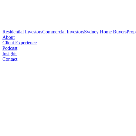
Residential Investors
Commercial Investors
Sydney Home Buyers
Prop
About
Client Experience
Podcast
Insights
Contact