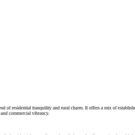
d of residential tranquility and rural charm. It offers a mix of establ
‌‍​ ‌‍‌‌‌‍ ​​‍ ‍‌‍​‌‌ ​​‌ ​​​‍‌‌​ ​‍‌​‌‍‌ ​ ‌ ‌​‌ ‌‌‌‍‌​‌‍‍‌‌‍ ​‍‌‍‌‍‍‌‌‍‌​​ ‌‌‍ ​‌‍ ‌‍​ ​‍ ‌‌‍‍​‌‍‍‌‌‍ ​‌‍ ​‌ ​ ​‍‌‍‌ ‌​‌ ‍‌‌ ​​‌‍‌‌​ ‌‌‍ ​‌‍ ‌‍​ ‌‍​‌‌ ‌​‌‍‍‌‌‍ ‌‍ ‍​‍‌‍‌ ​​‌‍​‌‌ ‌​‌‍‍​​ ‌‌ ​ ‌ ‌‌‌‍ ‌‌‍ ‌‌‍​‌‌ ​‍‌ ‍‌​‍‌‍‌ ​​‌‍‌‌‌ ​‍‌ ​ ‌ ​​‌‍‌‌‌‍​ ‌ ‌​‌‍‍‌‌ ‌‍‌‍‌‌​ ‌‌ ​​‌ ‌‌‌‍​‍‌‍ ​‌‍‍‌‌ ​ ‌‍‍​‌‍‌‌‌‍‌​​‍​‍‌ ‌