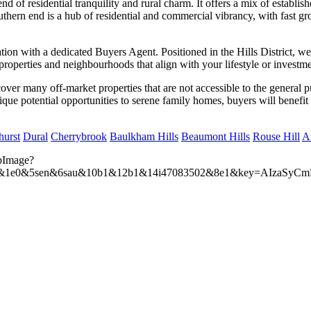
d of residential tranquility and rural charm. It offers a mix of establ
outhern end is a hub of residential and commercial vibrancy, with fast 
tion with a dedicated Buyers Agent. Positioned in the Hills District, w
‍‌‌‍ ​‌‍‌​‌ ​‍‌‍‌‌‌‍ ‍​‍‌‌​ ‌‌‌​​‍‌‌ ‌‍‍ ‌‍‌‌‌ ‍‌​‍‌‌​ ​ ‌​‌​​‍‌‌​ ​ ‌​‌​​‍‌‌​ ​‍​ ​‍‌‍ ​‌‍ ‌‍​ ​‍ ‌‌‍‍​‌‍‍‌‌‍ ​‌‍ ​‌ ​ ​‍ ‌​ ‌‌​‍‌‌​ ​‍​ ​‍​‍‌‌​ ‌‌‌​‌​​‍ ‍‌ ‌​‌‍‌‌‌ ‍​‌ ‌​​ ‌‍​‍‌‍​‌‌ ​ ‌‍‌‌‌‌‌‌‌ ​‍‌‍ ​​ ‌‌‍‍​‌ ‌​‌ ‌​‌ ​​‌ ​ ​‍‌‌​ ​ ‌​​‌​‍‌‌​ ​‍‌​‌‍​‍‌‌​ ​‍‌​‌‍‌‍​‍‌‍‌‍‌ ​​​‍ ‌‌ ​​‌ ​‍‌‍ ‌ ​​‌‍‌‌‌ ​‍‌ ‌​‌ ‍‌​‍ ‌‌‍‌ ‌ ​‍‌‍ ‌ ‌‌‌ ​​​‍ ‍‌ ‌‍‌‍‌‌‌ ​‍‌‍​ ‌‍‌‌‌‍ ​​‍ ‍‌‍​‌‌ ​​‌ ​​​‍‌‌​ ​‍‌​‌‍‌ ​ ‌ ‌​‌ ‌‌‌‍‌​‌‍‍‌‌‍ ​‍‌‍‌‍‍‌‌‍‌​​ ‌‌‍ ​‌‍ ‌‍​ ​‍ ‌‌‍‍​‌‍‍‌‌‍ ​‌‍ ​‌ ​ ​‍‌‍‌ ‌​‌ ‍‌‌ ​​‌‍‌‌​ ‌‌‍ ​‌‍ ‌‍​ ‌‍​‌‌ ‌​‌‍‍‌‌‍ ‌‍ ‍​‍‌‍‌ ​​‌‍​‌‌ ‌​‌‍‍​​ ‌‌‍​‍‌‍ ‌‍‌​‌ ‍‌​‍‌‌​ ‌‌‌​​‍‌‌ ‌‍‍ ‌‍‌‌‌ ‍‌​‍‌‌​ ​ ‌​‌​​‍‌‌​ ​ ‌​‌​​‍‌‌​ ​‍​ ​‍‌‍ ​‌‍ ‌‍​ ​‍ ‌‌‍‍​‌‍‍‌‌‍ ​‌‍ ​‌ ​ ​‍ ‌​ ‌​​‍‌‌​ ​‍​ ​‍​‍‌‌​ ‌‌‌​‌​​‍ ‍‌‍​ ‌‍‍​‌‍‍‌‌‍ ​‌‍‌​‌ ​‍‌‍‌‌‌‍ ‍​‍‌‌​ ‌‌‌​​‍‌‌ ‌‍‍ ‌‍‌‌‌ ‍‌​‍‌‌​ ​ ‌​‌​​‍‌‌​ ​ ‌​‌​​‍‌‌​ ​‍​ ​‍‌‍ ​‌‍ ‌‍​ ​‍ ‌‌‍‍​‌‍‍‌‌‍ ​‌‍ ​‌ ​ ​‍ ‌​ ‌‌​‍‌‌​ ​‍​ ​‍​‍‌‌​ ‌‌‌​‌​​‍ ‍‌ ‌​
over many off-market properties that are not accessible to the general p
que potential opportunities to serene family homes, buyers will benefit 
​ ‌‍‌‌‌‌‌‌‌ ​‍‌‍ ​​ ‌‌‍‍​‌ ‌​‌ ‌​‌ ​​‌ ​ ​‍‌‌​ ​ ‌​​‌​‍‌‌​ ​‍‌​‌‍​‍‌‌​ ​‍‌​‌‍‌‍​‍‌‍‌‍‌ ​​​‍ ‌‌ ​​‌ ​‍‌‍ ‌ ​​‌‍‌‌‌ ​‍‌ ‌​‌ ‍‌​‍ ‌‌‍‌ ‌ ​‍‌‍ ‌ ‌‌‌ ​​​‍ ‍‌ ‌‍‌‍‌‌‌ ​‍‌‍​ ‌‍‌‌‌‍ ​​‍ ‍‌‍​‌‌ ​​‌ ​​​‍‌‌​ ​‍‌​‌‍‌ ​ ‌ ‌​‌ ‌‌‌‍‌​‌‍‍‌‌‍ ​‍‌‍‌‍‍‌‌‍‌​​ ‌‌‍ ​‌‍ ‌‍​ ​‍ ‌‌‍‍​‌‍‍‌‌‍ ​‌‍ ​‌ ​ ​‍‌‍‌ ‌​‌ ‍‌‌ ​​‌‍‌‌​ ‌‌‍ ​‌‍ ‌‍​ ‌‍​‌‌ ‌​‌‍‍‌‌‍ ‌‍ ‍​‍‌‍‌ ​​‌‍​‌‌ ‌​‌‍‍​​ ‌‌‍​‍‌‍ ‌‍‌​‌ ‍‌​‍‌‌​ ‌‌‌​​‍‌‌ ‌‍‍ ‌‍‌‌‌ ‍‌​‍‌‌​ ​ ‌​‌​​‍‌‌​ ​ ‌​‌​​‍‌‌​ ​‍​ ​‍‌‍ ​‌‍ ‌‍​ ​‍ ‌‌‍‍​‌‍‍‌‌‍ ​‌‍ ​‌ ​ ​‍ ‌​ ‍​​‍‌‌​ ​‍​ ​‍​‍‌‌​ ‌‌‌​‌​​‍ ‍‌‍​ ‌‍‍​‌‍‍‌‌‍ ​‌‍‌​‌ ​‍‌‍‌‌‌‍ ‍​‍‌‌​ ‌‌‌​​‍‌‌ ‌‍‍ ‌‍‌‌‌ ‍‌​‍‌‌​ ​ ‌​‌​​‍‌‌​ ​ ‌​‌​​‍‌‌​ ​‍​ ​‍‌‍ ​‌‍ ‌‍​ ​‍ ‌‌‍‍​‌‍‍‌‌‍ ​‌‍ ​‌ ​ ​‍ ‌‌ ​​​‍‌‌​ ​‍​ ​‍​‍‌‌​ ‌‌‌​‌​​‍ ‍‌ ‌​‌‍‌‌‌ ‍​‌ ‌​​‍‌‍‌ ​​‌‍‌‌‌ ​‍‌ ​ ‌ ​​‌‍‌‌‌‍​ ‌ ‌​‌‍‍‌‌ ‌‍‌‍‌‌​ ‌‌ ​​‌ ‌‌‌‍​‍‌‍ ​‌‍‍‌‌ ​ ‌‍‍​‌‍‌‌‌‍‌​​‍​‍‌ ‌
​​​​‌ ‍ ​‍​‍‌‍ ‌ ​‍‌‍‍‌‌‍‌ ‌‍‍‌‌‍ ‍​‍​‍​ ‍‍​‍​‍‌ ​ ‌‍​‌‌‍ ‍‌‍‍‌‌ ‌​‌ ‍‌​‍ ‍‌‍‍‌‌‍ ​‍​‍​‍ ​​‍​‍‌‍‍​‌ ​‍‌‍‌‌‌‍‌‍​‍​‍​ ‍‍​‍​‍‌‍‍​‌ ‌​‌ ‌​‌ ​​‌ ​ ​ ‍‍​‍ ​‍ ‌‍​‍‌‍‌‍‌ ​​​‍ ‌‌ ​​‌ ​‍‌‍ ‌ ​​‌‍‌‌‌ ​‍‌ ‌​‌ ‍‌​‍ ‌‌‍‌ ‌ ​‍‌‍ ‌ ‌‌‌ ​​​‍ ‍‌ ‌‍‌‍‌‌‌ ​‍‌‍​ ‌‍‌‌‌‍ ​​‍ ‍‌‍​‌‌ ​​‌ ​​​‍ ‌ ​ ‌ ‌​‌ ‌‌‌‍‌​‌‍‍‌‌‍ ​‍ ‌‍‍‌‌‍ ‍‌ ‌​‌‍‌‌‌‍ ‍‌ ‌​​‍ ‌‍‌‌‌‍‌​‌‍‍‌‌ ‌​​‍ ‌‍ ‌‌‍ ‌‍‌​‌‍‌‌​ ‌‌ ​​‌ ​‍‌‍‌‌‌ ​ ‌‍‌‌‌‍ ‍‌ ‌​‌‍​‌‌ ‌​‌‍‍‌‌‍ ‌‍ ‍​ ‍ ‌‍‍‌‌‍‌​​ ‌‌‍ ​‌‍ ‌‍​ ​‍ ‌‌‍‍​‌‍‍‌‌‍ ​‌‍ ​‌ ​ ​ ‍ ‌ ‌​‌ ‍‌‌ ​​‌‍‌‌​ ‌‌‍ ​‌‍ ‌‍​ ‌‍​‌‌ ‌​‌‍‍‌‌‍ ‌‍ ‍​ ‍ ‌ ​​‌‍​‌‌ ‌​‌‍‍​​ ‌‌‍​‍‌‍ ‌‍‌​‌ ‍‌​‍‌‌​ ‌‌‌​​‍‌‌ ‌‍‍ ‌‍‌‌‌ ‍‌​‍‌‌​ ​ ‌​‌​​‍‌‌​ ​ ‌​‌​​‍‌‌​ ​‍​ ​‍‌‍ ​‌‍ ‌‍​ ​‍ ‌‌‍‍​‌‍‍‌‌‍ ​‌‍ ​‌ ​ ​‍ ‌​ ‍​​‍‌‌​ ​‍​ ​‍​‍‌‌​ ‌‌‌​‌​​‍ ‍‌‍​ ‌‍‍​‌‍‍‌‌‍ ​‌‍‌​‌ ​‍‌‍‌‌‌‍ ‍​‍‌‌​ ‌‌‌​​‍‌‌ ‌‍‍ ‌‍‌‌‌ ‍‌​‍‌‌​ ​ ‌​‌​​‍‌‌​ ​ ‌​‌​​‍‌‌​ ​‍​ ​‍‌‍ ​‌‍ ‌‍​ ​‍ ‌‌‍‍​‌‍‍‌‌‍ ​‌‍ ​‌ ​ ​‍ ‌‌ ​‌​‍‌‌​ ​‍​ ​‍​‍‌‌​ ‌‌‌​‌​​‍ ‍‌ ‌​‌‍‌‌‌ ‍​‌ ‌​​ ‌‍​‍‌‍​‌‌ ​ ‌‍‌‌‌‌‌‌‌ ​‍‌‍ ​​ ‌‌‍‍​‌ ‌​‌ ‌​‌ ​​‌ ​ ​‍‌‌​ ​ ‌​​‌​‍‌‌​ ​‍‌​‌‍​‍‌‌​ ​‍‌​‌‍‌‍​‍‌‍‌‍‌ ​​​‍ ‌‌ ​​‌ ​‍‌‍ ‌ ​​‌‍‌‌‌ ​‍‌ ‌​‌ ‍‌​‍ ‌‌‍‌ ‌ ​‍‌‍ ‌ ‌‌‌ ​​​‍ ‍‌ ‌‍‌‍‌‌‌ ​‍‌‍​ ‌‍‌‌‌‍ ​​‍ ‍‌‍​‌‌ ​​‌ ​​​‍‌‌​ ​‍‌​‌‍‌ ​ ‌ ‌​‌ ‌‌‌‍‌​‌‍‍‌‌‍ ​‍‌‍‌‍‍‌‌‍‌​​ ‌‌‍ ​‌‍ ‌‍​ ​‍ ‌‌‍‍​‌‍‍‌‌‍ ​‌‍ ​‌ ​ ​‍‌‍‌ ‌​‌ ‍‌‌ ​​‌‍‌‌​ ‌‌‍ ​‌‍ ‌‍​ ‌‍​‌‌ ‌​‌‍‍‌‌‍ ‌‍ ‍​‍‌‍‌ ​​‌‍​‌‌ ‌​‌‍‍​​ ‌‌‍​‍‌‍ ‌‍‌​‌ ‍‌​‍‌‌​ ‌‌‌​​‍‌‌ ‌‍‍ ‌‍‌‌‌ ‍‌​‍‌‌​ ​ ‌​‌​​‍‌‌​ ​ ‌​‌​​‍‌‌​ ​‍​ ​‍‌‍ ​‌‍ ‌‍​ ​‍ ‌‌‍‍​‌‍‍‌‌‍ ​‌‍ ​‌ ​ ​‍ ‌​ ‍​​‍‌‌​ ​‍​ ​‍​‍‌‌​ ‌‌‌​‌​​‍ ‍‌‍​ ‌‍‍​‌‍‍‌‌‍ ​‌‍‌​‌ ​‍‌‍‌‌‌‍ ‍​‍‌‌​ ‌‌‌​​‍‌‌ ‌‍‍ ‌‍‌‌‌ ‍‌​‍‌‌​ ​ ‌​‌​​‍‌‌​ ​ ‌​‌​​‍‌‌​ ​‍​ ​‍‌‍ ​‌‍ ‌‍​ ​‍ ‌‌‍‍​‌‍‍‌‌‍ ​‌‍ ​‌ ​ ​‍ ‌‌ ​‌​‍‌‌​ ​‍​ ​‍​‍‌‌​ ‌‌‌​‌​​‍ ‍‌ ‌​‌‍‌‌‌ ‍​‌ ‌​​‍‌‍‌ ​​‌‍‌‌‌ ​‍‌ ​ ‌ ​​‌‍‌‌‌‍​ ‌ ‌​‌‍‍‌‌ ‌‍‌‍‌‌​ ‌‌ ​​‌ ‌‌‌‍​‍‌‍ ​‌‍‍‌‌ ​ ‌‍‍​‌‍‌‌‌‍‌​​‍​‍‌ ‌
Dural​​​​‌ ‍ ​‍​‍‌‍ ‌ ​‍‌‍‍‌‌‍‌ ‌‍‍‌‌‍ ‍​‍​‍​ ‍‍​‍​‍‌ ​ ‌‍​‌‌‍ ‍‌‍‍‌‌ ‌​‌ ‍‌​‍ ‍‌‍‍‌‌‍ ​‍​‍​‍ ​​‍​‍‌‍‍​‌ ​‍‌‍‌‌‌‍‌‍​‍​‍​ ‍‍​‍​‍‌‍‍​‌ ‌​‌ ‌​‌ ​​‌ ​ ​ ‍‍​‍ ​‍ ‌‍​‍‌‍‌‍‌ ​​​‍ ‌‌ ​​‌ ​‍‌‍ ‌ ​​‌‍‌‌‌ ​‍‌ ‌​‌ ‍‌​‍ ‌‌‍‌ ‌ ​‍‌‍ ‌ ‌‌‌ ​​​‍ ‍‌ ‌‍‌‍‌‌‌ ​‍‌‍​ ‌‍‌‌‌‍ ​​‍ ‍‌‍​‌‌ ​​‌ ​​​‍ ‌ ​ ‌ ‌​‌ ‌‌‌‍‌​‌‍‍‌‌‍ ​‍ ‌‍‍‌‌‍ ‍‌ ‌​‌‍‌‌‌‍ ‍‌ ‌​​‍ ‌‍‌‌‌‍‌​‌‍‍‌‌ ‌​​‍ ‌‍ ‌‌‍ ‌‍‌​‌‍‌‌​ ‌‌ ​​‌ ​‍‌‍‌‌‌ ​ ‌‍‌‌‌‍ ‍‌ ‌​‌‍​‌‌ ‌​‌‍‍‌‌‍ ‌‍ ‍​ ‍ ‌‍‍‌‌‍‌​​ ‌‌‍ ​‌‍ ‌‍​ ​‍ ‌‌‍‍​‌‍‍‌‌‍ ​‌‍ ​‌ ​ ​ ‍ ‌ ‌​‌ ‍‌‌ ​​‌‍‌‌​ ‌‌‍ ​‌‍ ‌‍​ ‌‍​‌‌ ‌​‌‍‍‌‌‍ ‌‍ ‍​ ‍ ‌ ​​‌‍​‌‌ ‌​‌‍‍​​ ‌‌‍​‍‌‍ ‌‍‌​‌ ‍‌​‍‌‌​ ‌‌‌​​‍‌‌ ‌‍‍ ‌‍‌‌‌ ‍‌​‍‌‌​ ​ ‌​‌​​‍‌‌​ ​ ‌​‌​​‍‌‌​ ​‍​ ​‍‌‍ ​‌‍ ‌‍​ ​‍ ‌‌‍‍​‌‍‍‌‌‍ ​‌‍ ​‌ ​ ​‍ ‌​ ‍​​‍‌‌​ ​‍​ ​‍​‍‌‌​ ‌‌‌​‌​​‍ ‍‌‍​ ‌‍‍​‌‍‍‌‌‍ ​‌‍‌​‌ ​‍‌‍‌‌‌‍ ‍​‍‌‌​ ‌‌‌​​‍‌‌ ‌‍‍ ‌‍‌‌‌ ‍‌​‍‌‌​ ​ ‌​‌​​‍‌‌​ ​ ‌​‌​​‍‌‌​ ​‍​ ​‍‌‍ ​‌‍ ‌‍​ ​‍ ‌‌‍‍​‌‍‍‌‌‍ ​‌‍ ​‌ ​ ​‍ ‌‌ ​ ​‍‌‌​ ​‍​ ​‍​‍‌‌​ ‌‌‌​‌​​‍ ‍‌ ‌​‌‍‌‌‌ ‍​‌ ‌​​ ‌‍​‍‌‍​‌‌ ​ ‌‍‌‌‌‌‌‌‌ ​‍‌‍ ​​ ‌‌‍‍​‌ ‌​‌ ‌​‌ ​​‌ ​ ​‍‌‌​ ​ ‌​​‌​‍‌‌​ ​‍‌​‌‍​‍‌‌​ ​‍‌​‌‍‌‍​‍‌‍‌‍‌ ​​​‍ ‌‌ ​​‌ ​‍‌‍ ‌ ​​‌‍‌‌‌ ​‍‌ ‌​‌ ‍‌​‍ ‌‌‍‌ ‌ ​‍‌‍ ‌ ‌‌‌ ​​​‍ ‍‌ ‌‍‌‍‌‌‌ ​‍‌‍​ ‌‍‌‌‌‍ ​​‍ ‍‌‍​‌‌ ​​‌ ​​​‍‌‌​ ​‍‌​‌‍‌ ​ ‌ ‌​‌ ‌‌‌‍‌​‌‍‍‌‌‍ ​‍‌‍‌‍‍‌‌‍‌​​ ‌‌‍ ​‌‍ ‌‍​ ​‍ ‌‌‍‍​‌‍‍‌‌‍ ​‌‍ ​‌ ​ ​‍‌‍‌ ‌​‌ ‍‌‌ ​​‌‍‌‌​ ‌‌‍ ​‌‍ ‌‍​ ‌‍​‌‌ ‌​‌‍‍‌‌‍ ‌‍ ‍​‍‌‍‌ ​​‌‍​‌‌ ‌​‌‍‍​​ ‌‌‍​‍‌‍ ‌‍‌​‌ ‍‌​‍‌‌​ ‌‌‌​​‍‌‌ ‌‍‍ ‌‍‌‌‌ ‍‌​‍‌‌​ ​ ‌​‌​​‍‌‌​ ​ ‌​‌​​‍‌‌​ ​‍​ ​‍‌‍ ​‌‍ ‌‍​ ​‍ ‌‌‍‍​‌‍‍‌‌‍ ​‌‍ ​‌ ​ ​‍ ‌​ ‍​​‍‌‌​ ​‍​ ​‍​‍‌‌​ ‌‌‌​‌​​‍ ‍‌‍​ ‌‍‍​‌‍‍‌‌‍ ​‌‍‌​‌ ​‍‌‍‌‌‌‍ ‍​‍‌‌​ ‌‌‌​​‍‌‌ ‌‍‍ ‌‍‌‌‌ ‍‌​‍‌‌​ ​ ‌​‌​​‍‌‌​ ​ ‌​‌​​‍‌‌​ ​‍​ ​‍‌‍ ​‌‍ ‌‍​ ​‍ ‌‌‍‍​‌‍‍‌‌‍ ​‌‍ ​‌ ​ ​‍ ‌‌ ​ ​‍‌‌​ ​‍​ ​‍​‍‌‌​ ‌‌‌​‌​​‍ ‍‌ ‌​‌‍‌‌‌ ‍​‌ ‌​​‍‌‍‌ ​​‌‍‌‌‌ ​‍‌ ​ ‌ ​​‌‍‌‌‌‍​ ‌ ‌​‌‍‍‌‌ ‌‍‌‍‌‌​ ‌‌ ​​‌ ‌‌‌‍​‍‌‍ ​‌‍‍‌‌ ​ ‌‍‍​‌‍‌‌‌‍‌​​‍​‍‌ ‌
​​​​‌ ‍ ​‍​‍‌‍ ‌ ​‍‌‍‍‌‌‍‌ ‌‍‍‌‌‍ ‍​‍​‍​ ‍‍​‍​‍‌ ​ ‌‍​‌‌‍ ‍‌‍‍‌‌ ‌​‌ ‍‌​‍ ‍‌‍‍‌‌‍ ​‍​‍​‍ ​​‍​‍‌‍‍​‌ ​‍‌‍‌‌‌‍‌‍​‍​‍​ ‍‍​‍​‍‌‍‍​‌ ‌​‌ ‌​‌ ​​‌ ​ ​ ‍‍​‍ ​‍ ‌‍​‍‌‍‌‍‌ ​​​‍ ‌‌ ​​‌ ​‍‌‍ ‌ ​​‌‍‌‌‌ ​‍‌ ‌​‌ ‍‌​‍ ‌‌‍‌ ‌ ​‍‌‍ ‌ ‌‌‌ ​​​‍ ‍‌ ‌‍‌‍‌‌‌ ​‍‌‍​ ‌‍‌‌‌‍ ​​‍ ‍‌‍​‌‌ ​​‌ ​​​‍ ‌ ​ ‌ ‌​‌ ‌‌‌‍‌​‌‍‍‌‌‍ ​‍ ‌‍‍‌‌‍ ‍‌ ‌​‌‍‌‌‌‍ ‍‌ ‌​​‍ ‌‍‌‌‌‍‌​‌‍‍‌‌ ‌​​‍ ‌‍ ‌‌‍ ‌‍‌​‌‍‌‌​ ‌‌ ​​‌ ​‍‌‍‌‌‌ ​ ‌‍‌‌‌‍ ‍‌ ‌​‌‍​‌‌ ‌​‌‍‍‌‌‍ ‌‍ ‍​ ‍ ‌‍‍‌‌‍‌​​ ‌‌‍ ​‌‍ ‌‍​ ​‍ ‌‌‍‍​‌‍‍‌‌‍ ​‌‍ ​‌ ​ ​ ‍ ‌ ‌​‌ ‍‌‌ ​​‌‍‌‌​ ‌‌‍ ​‌‍ ‌‍​ ‌‍​‌‌ ‌​‌‍‍‌‌‍ ‌‍ ‍​ ‍ ‌ ​​‌‍​‌‌ ‌​‌‍‍​​ ‌‌‍​‍‌‍ ‌‍‌​‌ ‍‌​‍‌‌​ ‌‌‌​​‍‌‌ ‌‍‍ ‌‍‌‌‌ ‍‌​‍‌‌​ ​ ‌​‌​​‍‌‌​ ​ ‌​‌​​‍‌‌​ ​‍​ ​‍‌‍ ​‌‍ ‌‍​ ​‍ ‌‌‍‍​‌‍‍‌‌‍ ​‌‍ ​‌ ​ ​‍ ‌​ ‍​​‍‌‌​ ​‍​ ​‍​‍‌‌​ ‌‌‌​‌​​‍ ‍‌‍​ ‌‍‍​‌‍‍‌‌‍ ​‌‍‌​‌ ​‍‌‍‌‌‌‍ ‍​‍‌‌​ ‌‌‌​​‍‌‌ ‌‍‍ ‌‍‌‌‌ ‍‌​‍‌‌​ ​ ‌​‌​​‍‌‌​ ​ ‌​‌​​‍‌‌​ ​‍​ ​‍‌‍ ​‌‍ ‌‍​ ​‍ ‌‌‍‍​‌‍‍‌‌‍ ​‌‍ ​‌ ​ ​‍ ‌‌ ‌​​‍‌‌​ ​‍​ ​‍​‍‌‌​ ‌‌‌​‌​​‍ ‍‌ ‌​‌‍‌‌‌ ‍​‌ ‌​​ ‌‍​‍‌‍​‌‌ ​ ‌‍‌‌‌‌‌‌‌ ​‍‌‍ ​​ ‌‌‍‍​‌ ‌​‌ ‌​‌ ​​‌ ​ ​‍‌‌​ ​ ‌​​‌​‍‌‌​ ​‍‌​‌‍​‍‌‌​ ​‍‌​‌‍‌‍​‍‌‍‌‍‌ ​​​‍ ‌‌ ​​‌ ​‍‌‍ ‌ ​​‌‍‌‌‌ ​‍‌ ‌​‌ ‍‌​‍ ‌‌‍‌ ‌ ​‍‌‍ ‌ ‌‌‌ ​​​‍ ‍‌ ‌‍‌‍‌‌‌ ​‍‌‍​ ‌‍‌‌‌‍ ​​‍ ‍‌‍​‌‌ ​​‌ ​​​‍‌‌​ ​‍‌​‌‍‌ ​ ‌ ‌​‌ ‌‌‌‍‌​‌‍‍‌‌‍ ​‍‌‍‌‍‍‌‌‍‌​​ ‌‌‍ ​‌‍ ‌‍​ ​‍ ‌‌‍‍​‌‍‍‌‌‍ ​‌‍ ​‌ ​ ​‍‌‍‌ ‌​‌ ‍‌‌ ​​‌‍‌‌​ ‌‌‍ ​‌‍ ‌‍​ ‌‍​‌‌ ‌​‌‍‍‌‌‍ ‌‍ ‍​‍‌‍‌ ​​‌‍​‌‌ ‌​‌‍‍​​ ‌‌‍​‍‌‍ ‌‍‌​‌ ‍‌​‍‌‌​ ‌‌‌​​‍‌‌ ‌‍‍ ‌‍‌‌‌ ‍‌​‍‌‌​ ​ ‌​‌​​‍‌‌​ ​ ‌​‌​​‍‌‌​ ​‍​ ​‍‌‍ ​‌‍ ‌‍​ ​‍ ‌‌‍‍​‌‍‍‌‌‍ ​‌‍ ​‌ ​ ​‍ ‌​ ‍​​‍‌‌​ ​‍​ ​‍​‍‌‌​ ‌‌‌​‌​​‍ ‍‌‍​ ‌‍‍​‌‍‍‌‌‍ ​‌‍‌​‌ ​‍‌‍‌‌‌‍ ‍​‍‌‌​ ‌‌‌​​‍‌‌ ‌‍‍ ‌‍‌‌‌ ‍‌​‍‌‌​ ​ ‌​‌​​‍‌‌​ ​ ‌​‌​​‍‌‌​ ​‍​ ​‍‌‍ ​‌‍ ‌‍​ ​‍ ‌‌‍‍​‌‍‍‌‌‍ ​‌‍ ​‌ ​ ​‍ ‌‌ ‌​​‍‌‌​ ​‍​ ​‍​‍‌‌​ ‌‌‌​‌​​‍ ‍‌ ‌​‌‍‌‌‌ ‍​‌ ‌​​‍‌‍‌ ​​‌‍‌‌‌ ​‍‌ ​ ‌ ​​‌‍‌‌‌‍​ ‌ ‌​‌‍‍‌‌ ‌‍‌‍‌‌​ ‌‌ ​​‌ ‌‌‌‍​‍‌‍ ​‌‍‍‌‌ ​ ‌‍‍​‌‍‌‌‌‍‌​​‍​‍‌ ‌
Cherrybrook​​​​‌ ‍ ​‍​‍‌‍ ‌ ​‍‌‍‍‌‌‍‌ ‌‍‍‌‌‍ ‍​‍​‍​ ‍‍​‍​‍‌ ​ ‌‍​‌‌‍ ‍‌‍‍‌‌ ‌​‌ ‍‌​‍ ‍‌‍‍‌‌‍ ​‍​‍​‍ ​​‍​‍‌‍‍​‌ ​‍‌‍‌‌‌‍‌‍​‍​‍​ ‍‍​‍​‍‌‍‍​‌ ‌​‌ ‌​‌ ​​‌ ​ ​ ‍‍​‍ ​‍ ‌‍​‍‌‍‌‍‌ ​​​‍ ‌‌ ​​‌ ​‍‌‍ ‌ ​​‌‍‌‌‌ ​‍‌ ‌​‌ ‍‌​‍ ‌‌‍‌ ‌ ​‍‌‍ ‌ ‌‌‌ ​​​‍ ‍‌ ‌‍‌‍‌‌‌ ​‍‌‍​ ‌‍‌‌‌‍ ​​‍ ‍‌‍​‌‌ ​​‌ ​​​‍ ‌ ​ ‌ ‌​‌ ‌‌‌‍‌​‌‍‍‌‌‍ ​‍ ‌‍‍‌‌‍ ‍‌ ‌​‌‍‌‌‌‍ ‍‌ ‌​​‍ ‌‍‌‌‌‍‌​‌‍‍‌‌ ‌​​‍ ‌‍ ‌‌‍ ‌‍‌​‌‍‌‌​ ‌‌ ​​‌ ​‍‌‍‌‌‌ ​ ‌‍‌‌‌‍ ‍‌ ‌​‌‍​‌‌ ‌​‌‍‍‌‌‍ ‌‍ ‍​ ‍ ‌‍‍‌‌‍‌​​ ‌‌‍ ​‌‍ ‌‍​ ​‍ ‌‌‍‍​‌‍‍‌‌‍ ​‌‍ ​‌ ​ ​ ‍ ‌ ‌​‌ ‍‌‌ ​​‌‍‌‌​ ‌‌‍ ​‌‍ ‌‍​ ‌‍​‌‌ ‌​‌‍‍‌‌‍ ‌‍ ‍​ ‍ ‌ ​​‌‍​‌‌ ‌​‌‍‍​​ ‌‌‍​‍‌‍ ‌‍‌​‌ ‍‌​‍‌‌​ ‌‌‌​​‍‌‌ ‌‍‍ ‌‍‌‌‌ ‍‌​‍‌‌​ ​ ‌​‌​​‍‌‌​ ​ ‌​‌​​‍‌‌​ ​‍​ ​‍‌‍ ​‌‍ ‌‍​ ​‍ ‌‌‍‍​‌‍‍‌‌‍ ​‌‍ ​‌ ​ ​‍ ‌​ ‍​​‍‌‌​ ​‍​ ​‍​‍‌‌​ ‌‌‌​‌​​‍ ‍‌‍​ ‌‍‍​‌‍‍‌‌‍ ​‌‍‌​‌ ​‍‌‍‌‌‌‍ ‍​‍‌‌​ ‌‌‌​​‍‌‌ ‌‍‍ ‌‍‌‌‌ ‍‌​‍‌‌​ ​ ‌​‌​​‍‌‌​ ​ ‌​‌​​‍‌‌​ ​‍​ ​‍‌‍ ​‌‍ ‌‍​ ​‍ ‌‌‍‍​‌‍‍‌‌‍ ​‌‍ ​‌ ​ ​‍ ‌‌ ‌‍​‍‌‌​ ​‍​ ​‍​‍‌‌​ ‌‌‌​‌​​‍ ‍‌ ‌​‌‍‌‌‌ ‍​‌ ‌​​ ‌‍​‍‌‍​‌‌ ​ ‌‍‌‌‌‌‌‌‌ ​‍‌‍ ​​ ‌‌‍‍​‌ ‌​‌ ‌​‌ ​​‌ ​ ​‍‌‌​ ​ ‌​​‌​‍‌‌​ ​‍‌​‌‍​‍‌‌​ ​‍‌​‌‍‌‍​‍‌‍‌‍‌ ​​​‍ ‌‌ ​​‌ ​‍‌‍ ‌ ​​‌‍‌‌‌ ​‍‌ ‌​‌ ‍‌​‍ ‌‌‍‌ ‌ ​‍‌‍ ‌ ‌‌‌ ​​​‍ ‍‌ ‌‍‌‍‌‌‌ ​‍‌‍​ ‌‍‌‌‌‍ ​​‍ ‍‌‍​‌‌ ​​‌ ​​​‍‌‌​ ​‍‌​‌‍‌ ​ ‌ ‌​‌ ‌‌‌‍‌​‌‍‍‌‌‍ ​‍‌‍‌‍‍‌‌‍‌​​ ‌‌‍ ​‌‍ ‌‍​ ​‍ ‌‌‍‍​‌‍‍‌‌‍ ​‌‍ ​‌ ​ ​‍‌‍‌ ‌​‌ ‍‌‌ ​​‌‍‌‌​ ‌‌‍ ​‌‍ ‌‍​ ‌‍​‌‌ ‌​‌‍‍‌‌‍ ‌‍ ‍​‍‌‍‌ ​​‌‍​‌‌ ‌​‌‍‍​​ ‌‌‍​‍‌‍ ‌‍‌​‌ ‍‌​‍‌‌​ ‌‌‌​​‍‌‌ ‌‍‍ ‌‍‌‌‌ ‍‌​‍‌‌​ ​ ‌​‌​​‍‌‌​ ​ ‌​‌​​‍‌‌​ ​‍​ ​‍‌‍ ​‌‍ ‌‍​ ​‍ ‌‌‍‍​‌‍‍‌‌‍ ​‌‍ ​‌ ​ ​‍ ‌​ ‍​​‍‌‌​ ​‍​ ​‍​‍‌‌​ ‌‌‌​‌​​‍ ‍‌‍​ ‌‍‍​‌‍‍‌‌‍ ​‌‍‌​‌ ​‍‌‍‌‌‌‍ ‍​‍‌‌​ ‌‌‌​​‍‌‌ ‌‍‍ ‌‍‌‌‌ ‍‌​‍‌‌​ ​ ‌​‌​​‍‌‌​ ​ ‌​‌​​‍‌‌​ ​‍​ ​‍‌‍ ​‌‍ ‌‍​ ​‍ ‌‌‍‍​‌‍‍‌‌‍ ​‌‍ ​‌ ​ ​‍ ‌‌ ‌‍​‍‌‌​ ​‍​ ​‍​‍‌‌​ ‌‌‌​‌​​‍ ‍‌ ‌​‌‍‌‌‌ ‍​‌ ‌​​‍‌‍‌ ​​‌‍‌‌‌ ​‍‌ ​ ‌ ​​‌‍‌‌‌‍​ ‌ ‌​‌‍‍‌‌ ‌‍‌‍‌‌​ ‌‌ ​​‌ ‌‌‌‍​‍‌‍ ​‌‍‍‌‌ ​ ‌‍‍​‌‍‌‌‌‍‌​​‍​‍‌ ‌
​​​​‌ ‍ ​‍​‍‌‍ ‌ ​‍‌‍‍‌‌‍‌ ‌‍‍‌‌‍ ‍​‍​‍​ ‍‍​‍​‍‌ ​ ‌‍​‌‌‍ ‍‌‍‍‌‌ ‌​‌ ‍‌​‍ ‍‌‍‍‌‌‍ ​‍​‍​‍ ​​‍​‍‌‍‍​‌ ​‍‌‍‌‌‌‍‌‍​‍​‍​ ‍‍​‍​‍‌‍‍​‌ ‌​‌ ‌​‌ ​​‌ ​ ​ ‍‍​‍ ​‍ ‌‍​‍‌‍‌‍‌ ​​​‍ ‌‌ ​​‌ ​‍‌‍ ‌ ​​‌‍‌‌‌ ​‍‌ ‌​‌ ‍‌​‍ ‌‌‍‌ ‌ ​‍‌‍ ‌ ‌‌‌ ​​​‍ ‍‌ ‌‍‌‍‌‌‌ ​‍‌‍​ ‌‍‌‌‌‍ ​​‍ ‍‌‍​‌‌ ​​‌ ​​​‍ ‌ ​ ‌ ‌​‌ ‌‌‌‍‌​‌‍‍‌‌‍ ​‍ ‌‍‍‌‌‍ ‍‌ ‌​‌‍‌‌‌‍ ‍‌ ‌​​‍ ‌‍‌‌‌‍‌​‌‍‍‌‌ ‌​​‍ ‌‍ ‌‌‍ ‌‍‌​‌‍‌‌​ ‌‌ ​​‌ ​‍‌‍‌‌‌ ​ ‌‍‌‌‌‍ ‍‌ ‌​‌‍​‌‌ ‌​‌‍‍‌‌‍ ‌‍ ‍​ ‍ ‌‍‍‌‌‍‌​​ ‌‌‍ ​‌‍ ‌‍​ ​‍ ‌‌‍‍​‌‍‍‌‌‍ ​‌‍ ​‌ ​ ​ ‍ ‌ ‌​‌ ‍‌‌ ​​‌‍‌‌​ ‌‌‍ ​‌‍ ‌‍​ ‌‍​‌‌ ‌​‌‍‍‌‌‍ ‌‍ ‍​ ‍ ‌ ​​‌‍​‌‌ ‌​‌‍‍​​ ‌‌‍​‍‌‍ ‌‍‌​‌ ‍‌​‍‌‌​ ‌‌‌​​‍‌‌ ‌‍‍ ‌‍‌‌‌ ‍‌​‍‌‌​ ​ ‌​‌​​‍‌‌​ ​ ‌​‌​​‍‌‌​ ​‍​ ​‍‌‍ ​‌‍ ‌‍​ ​‍ ‌‌‍‍​‌‍‍‌‌‍ ​‌‍ ​‌ ​ ​‍ ‌​ ‍​​‍‌‌​ ​‍​ ​‍​‍‌‌​ ‌‌‌​‌​​‍ ‍‌‍​ ‌‍‍​‌‍‍‌‌‍ ​‌‍‌​‌ ​‍‌‍‌‌‌‍ ‍​‍‌‌​ ‌‌‌​​‍‌‌ ‌‍‍ ‌‍‌‌‌ ‍‌​‍‌‌​ ​ ‌​‌​​‍‌‌​ ​ ‌​‌​​‍‌‌​ ​‍​ ​‍‌‍ ​‌‍ ‌‍​ ​‍ ‌‌‍‍​‌‍‍‌‌‍ ​‌‍ ​‌ ​ ​‍ ‌‌ ‌ ​‍‌‌​ ​‍​ ​‍​‍‌‌​ ‌‌‌​‌​​‍ ‍‌ ‌​‌‍‌‌‌ ‍​‌ ‌​​ ‌‍​‍‌‍​‌‌ ​ ‌‍‌‌‌‌‌‌‌ ​‍‌‍ ​​ ‌‌‍‍​‌ ‌​‌ ‌​‌ ​​‌ ​ ​‍‌‌​ ​ ‌​​‌​‍‌‌​ ​‍‌​‌‍​‍‌‌​ ​‍‌​‌‍‌‍​‍‌‍‌‍‌ ​​​‍ ‌‌ ​​‌ ​‍‌‍ ‌ ​​‌‍‌‌‌ ​‍‌ ‌​‌ ‍‌​‍ ‌‌‍‌ ‌ ​‍‌‍ ‌ ‌‌‌ ​​​‍ ‍‌ ‌‍‌‍‌‌‌ ​‍‌‍​ ‌‍‌‌‌‍ ​​‍ ‍‌‍​‌‌ ​​‌ ​​​‍‌‌​ ​‍‌​‌‍‌ ​ ‌ ‌​‌ ‌‌‌‍‌​‌‍‍‌‌‍ ​‍‌‍‌‍‍‌‌‍‌​​ ‌‌‍ ​‌‍ ‌‍​ ​‍ ‌‌‍‍​‌‍‍‌‌‍ ​‌‍ ​‌ ​ ​‍‌‍‌ ‌​‌ ‍‌‌ ​​‌‍‌‌​ ‌‌‍ ​‌‍ ‌‍​ ‌‍​‌‌ ‌​‌‍‍‌‌‍ ‌‍ ‍​‍‌‍‌ ​​‌‍​‌‌ ‌​‌‍‍​​ ‌‌‍​‍‌‍ ‌‍‌​‌ ‍‌​‍‌‌​ ‌‌‌​​‍‌‌ ‌‍‍ ‌‍‌‌‌ ‍‌​‍‌‌​ ​ ‌​‌​​‍‌‌​ ​ ‌​‌​​‍‌‌​ ​‍​ ​‍‌‍ ​‌‍ ‌‍​ ​‍ ‌‌‍‍​‌‍‍‌‌‍ ​‌‍ ​‌ ​ ​‍ ‌​ ‍​​‍‌‌​ ​‍​ ​‍​‍‌‌​ ‌‌‌​‌​​‍ ‍‌‍​ ‌‍‍​‌‍‍‌‌‍ ​‌‍‌​‌ ​‍‌‍‌‌‌‍ ‍​‍‌‌​ ‌‌‌​​‍‌‌ ‌‍‍ ‌‍‌‌‌ ‍‌​‍‌‌​ ​ ‌​‌​​‍‌‌​ ​ ‌​‌​​‍‌‌​ ​‍​ ​‍‌‍ ​‌‍ ‌‍​ ​‍ ‌‌‍‍​‌‍‍‌‌‍ ​‌‍ ​‌ ​ ​‍ ‌‌ ‌ ​‍‌‌​ ​‍​ ​‍​‍‌‌​ ‌‌‌​‌​​‍ ‍‌ ‌​‌‍‌‌‌ ‍​‌ ‌​​‍‌‍‌ ​​‌‍‌‌‌ ​‍‌ ​ ‌ ​​‌‍‌‌‌‍​ ‌ ‌​‌‍‍‌‌ ‌‍‌‍‌‌​ ‌‌ ​​‌ ‌‌‌‍​‍‌‍ ​‌‍‍‌‌ ​ ‌‍‍​‌‍‌‌‌‍‌​​‍​‍‌ ‌
Baulkham Hills​​​​‌ ‍ ​‍​‍‌‍ ‌ ​‍‌‍‍‌‌‍‌ ‌‍‍‌‌‍ ‍​‍​‍​ ‍‍​‍​‍‌ ​ ‌‍​‌‌‍ ‍‌‍‍‌‌ ‌​‌ ‍‌​‍ ‍‌‍‍‌‌‍ ​‍​‍​‍ ​​‍​‍‌‍‍​‌ ​‍‌‍‌‌‌‍‌‍​‍​‍​ ‍‍​‍​‍‌‍‍​‌ ‌​‌ ‌​‌ ​​‌ ​ ​ ‍‍​‍ ​‍ ‌‍​‍‌‍‌‍‌ ​​​‍ ‌‌ ​​‌ ​‍‌‍ ‌ ​​‌‍‌‌‌ ​‍‌ ‌​‌ ‍‌​‍ ‌‌‍‌ ‌ ​‍‌‍ ‌ ‌‌‌ ​​​‍ ‍‌ ‌‍‌‍‌‌‌ ​‍‌‍​ ‌‍‌‌‌‍ ​​‍ ‍‌‍​‌‌ ​​‌ ​​​‍ ‌ ​ ‌ ‌​‌ ‌‌‌‍‌​‌‍‍‌‌‍ ​‍ ‌‍‍‌‌‍ ‍‌ ‌​‌‍‌‌‌‍ ‍‌ ‌​​‍ ‌‍‌‌‌‍‌​‌‍‍‌‌ ‌​​‍ ‌‍ ‌‌‍ ‌‍‌​‌‍‌‌​ ‌‌ ​​‌ ​‍‌‍‌‌‌ ​ ‌‍‌‌‌‍ ‍‌ ‌​‌‍​‌‌ ‌​‌‍‍‌‌‍ ‌‍ ‍​ ‍ ‌‍‍‌‌‍‌​​ ‌‌‍ ​‌‍ ‌‍​ ​‍ ‌‌‍‍​‌‍‍‌‌‍ ​‌‍ ​‌ ​ ​ ‍ ‌ ‌​‌ ‍‌‌ ​​‌‍‌‌​ ‌‌‍ ​‌‍ ‌‍​ ‌‍​‌‌ ‌​‌‍‍‌‌‍ ‌‍ ‍​ ‍ ‌ ​​‌‍​‌‌ ‌​‌‍‍​​ ‌‌‍​‍‌‍ ‌‍‌​‌ ‍‌​‍‌‌​ ‌‌‌​​‍‌‌ ‌‍‍ ‌‍‌‌‌ ‍‌​‍‌‌​ ​ ‌​‌​​‍‌‌​ ​ ‌​‌​​‍‌‌​ ​‍​ ​‍‌‍ ​‌‍ ‌‍​ ​‍ ‌‌‍‍​‌‍‍‌‌‍ ​‌‍ ​‌ ​ ​‍ ‌​ ‍​​‍‌‌​ ​‍​ ​‍​‍‌‌​ ‌‌‌​‌​​‍ ‍‌‍​ ‌‍‍​‌‍‍‌‌‍ ​‌‍‌​‌ ​‍‌‍‌‌‌‍ ‍​‍‌‌​ ‌‌‌​​‍‌‌ ‌‍‍ ‌‍‌‌‌ ‍‌​‍‌‌​ ​ ‌​‌​​‍‌‌​ ​ ‌​‌​​‍‌‌​ ​‍​ ​‍‌‍ ​‌‍ ‌‍​ ​‍ ‌‌‍‍​‌‍‍‌‌‍ ​‌‍ ​‌ ​ ​‍ ‌‌ ‍‌​‍‌‌​ ​‍​ ​‍​‍‌‌​ ‌‌‌​‌​​‍ ‍‌ ‌​‌‍‌‌‌ ‍​‌ ‌​​ ‌‍​‍‌‍​‌‌ ​ ‌‍‌‌‌‌‌‌‌ ​‍‌‍ ​​ ‌‌‍‍​‌ ‌​‌ ‌​‌ ​​‌ ​ ​‍‌‌​ ​ ‌​​‌​‍‌‌​ ​‍‌​‌‍​‍‌‌​ ​‍‌​‌‍‌‍​‍‌‍‌‍‌ ​​​‍ ‌‌ ​​‌ ​‍‌‍ ‌ ​​‌‍‌‌‌ ​‍‌ ‌​‌ ‍‌​‍ ‌‌‍‌ ‌ ​‍‌‍ ‌ ‌‌‌ ​​​‍ ‍‌ ‌‍‌‍‌‌‌ ​‍‌‍​ ‌‍‌‌‌‍ ​​‍ ‍‌‍​‌‌ ​​‌ ​​​‍‌‌​ ​‍‌​‌‍‌ ​ ‌ ‌​‌ ‌‌‌‍‌​‌‍‍‌‌‍ ​‍‌‍‌‍‍‌‌‍‌​​ ‌‌‍ ​‌‍ ‌‍​ ​‍ ‌‌‍‍​‌‍‍‌‌‍ ​‌‍ ​‌ ​ ​‍‌‍‌ ‌​‌ ‍‌‌ ​​‌‍‌‌​ ‌‌‍ ​‌‍ ‌‍​ ‌‍​‌‌ ‌​‌‍‍‌‌‍ ‌‍ ‍​‍‌‍‌ ​​‌‍​‌‌ ‌​‌‍‍​​ ‌‌‍​‍‌‍ ‌‍‌​‌ ‍‌​‍‌‌​ ‌‌‌​​‍‌‌ ‌‍‍ ‌‍‌‌‌ ‍‌​‍‌‌​ ​ ‌​‌​​‍‌‌​ ​ ‌​‌​​‍‌‌​ ​‍​ ​‍‌‍ ​‌‍ ‌‍​ ​‍ ‌‌‍‍​‌‍‍‌‌‍ ​‌‍ ​‌ ​ ​‍ ‌​ ‍​​‍‌‌​ ​‍​ ​‍​‍‌‌​ ‌‌‌​‌​​‍ ‍‌‍​ ‌‍‍​‌‍‍‌‌‍ ​‌‍‌​‌ ​‍‌‍‌‌‌‍ ‍​‍‌‌​ ‌‌‌​​‍‌‌ ‌‍‍ ‌‍‌‌‌ ‍‌​‍‌‌​ ​ ‌​‌​​‍‌‌​ ​ ‌​‌​​‍‌‌​ ​‍​ ​‍‌‍ ​‌‍ ‌‍​ ​‍ ‌‌‍‍​‌‍‍‌‌‍ ​‌‍ ​‌ ​ ​‍ ‌‌ ‍‌​‍‌‌​ ​‍​ ​‍​‍‌‌​ ‌‌‌​‌​​‍ ‍‌ ‌​‌‍‌‌‌ ‍​‌ ‌​​‍‌‍‌ ​​‌‍‌‌‌ ​‍‌ ​ ‌ ​​‌‍‌‌‌‍​ ‌ ‌​‌‍‍‌‌ ‌‍‌‍‌‌​ ‌‌ ​​‌ ‌‌‌‍​‍‌‍ ​‌‍‍‌‌ ​ ‌‍‍​‌‍‌‌‌‍‌​​‍​‍‌ ‌
​​​​‌ ‍ ​‍​‍‌‍ ‌ ​‍‌‍‍‌‌‍‌ ‌‍‍‌‌‍ ‍​‍​‍​ ‍‍​‍​‍‌ ​ ‌‍​‌‌‍ ‍‌‍‍‌‌ ‌​‌ ‍‌​‍ ‍‌‍‍‌‌‍ ​‍​‍​‍ ​​‍​‍‌‍‍​‌ ​‍‌‍‌‌‌‍‌‍​‍​‍​ ‍‍​‍​‍‌‍‍​‌ ‌​‌ ‌​‌ ​​‌ ​ ​ ‍‍​‍ ​‍ ‌‍​‍‌‍‌‍‌ ​​​‍ ‌‌ ​​‌ ​‍‌‍ ‌ ​​‌‍‌‌‌ ​‍‌ ‌​‌ ‍‌​‍ ‌‌‍‌ ‌ ​‍‌‍ ‌ ‌‌‌ ​​​‍ ‍‌ ‌‍‌‍‌‌‌ ​‍‌‍​ ‌‍‌‌‌‍ ​​‍ ‍‌‍​‌‌ ​​‌ ​​​‍ ‌ ​ ‌ ‌​‌ ‌‌‌‍‌​‌‍‍‌‌‍ ​‍ ‌‍‍‌‌‍ ‍‌ ‌​‌‍‌‌‌‍ ‍‌ ‌​​‍ ‌‍‌‌‌‍‌​‌‍‍‌‌ ‌​​‍ ‌‍ ‌‌‍ ‌‍‌​‌‍‌‌​ ‌‌ ​​‌ ​‍‌‍‌‌‌ ​ ‌‍‌‌‌‍ ‍‌ ‌​‌‍​‌‌ ‌​‌‍‍‌‌‍ ‌‍ ‍​ ‍ ‌‍‍‌‌‍‌​​ ‌‌‍ ​‌‍ ‌‍​ ​‍ ‌‌‍‍​‌‍‍‌‌‍ ​‌‍ ​‌ ​ ​ ‍ ‌ ‌​‌ ‍‌‌ ​​‌‍‌‌​ ‌‌‍ ​‌‍ ‌‍​ ‌‍​‌‌ ‌​‌‍‍‌‌‍ ‌‍ ‍​ ‍ ‌ ​​‌‍​‌‌ ‌​‌‍‍​​ ‌‌‍​‍‌‍ ‌‍‌​‌ ‍‌​‍‌‌​ ‌‌‌​​‍‌‌ ‌‍‍ ‌‍‌‌‌ ‍‌​‍‌‌​ ​ ‌​‌​​‍‌‌​ ​ ‌​‌​​‍‌‌​ ​‍​ ​‍‌‍ ​‌‍ ‌‍​ ​‍ ‌‌‍‍​‌‍‍‌‌‍ ​‌‍ ​‌ ​ ​‍ ‌​ ‍​​‍‌‌​ ​‍​ ​‍​‍‌‌​ ‌‌‌​‌​​‍ ‍‌‍​ ‌‍‍​‌‍‍‌‌‍ ​‌‍‌​‌ ​‍‌‍‌‌‌‍ ‍​‍‌‌​ ‌‌‌​​‍‌‌ ‌‍‍ ‌‍‌‌‌ ‍‌​‍‌‌​ ​ ‌​‌​​‍‌‌​ ​ ‌​‌​​‍‌‌​ ​‍​ ​‍‌‍ ​‌‍ ‌‍​ ​‍ ‌‌‍‍​‌‍‍‌‌‍ ​‌‍ ​‌ ​ ​‍ ‌‌ ‍‍​‍‌‌​ ​‍​ ​‍​‍‌‌​ ‌‌‌​‌​​‍ ‍‌ ‌​‌‍‌‌‌ ‍​‌ ‌​​ ‌‍​‍‌‍​‌‌ ​ ‌‍‌‌‌‌‌‌‌ ​‍‌‍ ​​ ‌‌‍‍​‌ ‌​‌ ‌​‌ ​​‌ ​ ​‍‌‌​ ​ ‌​​‌​‍‌‌​ ​‍‌​‌‍​‍‌‌​ ​‍‌​‌‍‌‍​‍‌‍‌‍‌ ​​​‍ ‌‌ ​​‌ ​‍‌‍ ‌ ​​‌‍‌‌‌ ​‍‌ ‌​‌ ‍‌​‍ ‌‌‍‌ ‌ ​‍‌‍ ‌ ‌‌‌ ​​​‍ ‍‌ ‌‍‌‍‌‌‌ ​‍‌‍​ ‌‍‌‌‌‍ ​​‍ ‍‌‍​‌‌ ​​‌ ​​​‍‌‌​ ​‍‌​‌‍‌ ​ ‌ ‌​‌ ‌‌‌‍‌​‌‍‍‌‌‍ ​‍‌‍‌‍‍‌‌‍‌​​ ‌‌‍ ​‌‍ ‌‍​ ​‍ ‌‌‍‍​‌‍‍‌‌‍ ​‌‍ ​‌ ​ ​‍‌‍‌ ‌​‌ ‍‌‌ ​​‌‍‌‌​ ‌‌‍ ​‌‍ ‌‍​ ‌‍​‌‌ ‌​‌‍‍‌‌‍ ‌‍ ‍​‍‌‍‌ ​​‌‍​‌‌ ‌​‌‍‍​​ ‌‌‍​‍‌‍ ‌‍‌​‌ ‍‌​‍‌‌​ ‌‌‌​​‍‌‌ ‌‍‍ ‌‍‌‌‌ ‍‌​‍‌‌​ ​ ‌​‌​​‍‌‌​ ​ ‌​‌​​‍‌‌​ ​‍​ ​‍‌‍ ​‌‍ ‌‍​ ​‍ ‌‌‍‍​‌‍‍‌‌‍ ​‌‍ ​‌ ​ ​‍ ‌​ ‍​​‍‌‌​ ​‍​ ​‍​‍‌‌​ ‌‌‌​‌​​‍ ‍‌‍​ ‌‍‍​‌‍‍‌‌‍ ​‌‍‌​‌ ​‍‌‍‌‌‌‍ ‍​‍‌‌​ ‌‌‌​​‍‌‌ ‌‍‍ ‌‍‌‌‌ ‍‌​‍‌‌​ ​ ‌​‌​​‍‌‌​ ​ ‌​‌​​‍‌‌​ ​‍​ ​‍‌‍ ​‌‍ ‌‍​ ​‍ ‌‌‍‍​‌‍‍‌‌‍ ​‌‍ ​‌ ​ ​‍ ‌‌ ‍‍​‍‌‌​ ​‍​ ​‍​‍‌‌​ ‌‌‌​‌​​‍ ‍‌ ‌​‌‍‌‌‌ ‍​‌ ‌​​‍‌‍‌ ​​‌‍‌‌‌ ​‍‌ ​ ‌ ​​‌‍‌‌‌‍​ ‌ ‌​‌‍‍‌‌ ‌‍‌‍‌‌​ ‌‌ ​​‌ ‌‌‌‍​‍‌‍ ​‌‍‍‌‌ ​ ‌‍‍​‌‍‌‌‌‍‌​​‍​‍‌ ‌
Beaumont Hills​​​​‌ ‍ ​‍​‍‌‍ ‌ ​‍‌‍‍‌‌‍‌ ‌‍‍‌‌‍ ‍​‍​‍​ ‍‍​‍​‍‌ ​ ‌‍​‌‌‍ ‍‌‍‍‌‌ ‌​‌ ‍‌​‍ ‍‌‍‍‌‌‍ ​‍​‍​‍ ​​‍​‍‌‍‍​‌ ​‍‌‍‌‌‌‍‌‍​‍​‍​ ‍‍​‍​‍‌‍‍​‌ ‌​‌ ‌​‌ ​​‌ ​ ​ ‍‍​‍ ​‍ ‌‍​‍‌‍‌‍‌ ​​​‍ ‌‌ ​​‌ ​‍‌‍ ‌ ​​‌‍‌‌‌ ​‍‌ ‌​‌ ‍‌​‍ ‌‌‍‌ ‌ ​‍‌‍ ‌ ‌‌‌ ​​​‍ ‍‌ ‌‍‌‍‌‌‌ ​‍‌‍​ ‌‍‌‌‌‍ ​​‍ ‍‌‍​‌‌ ​​‌ ​​​‍ ‌ ​ ‌ ‌​‌ ‌‌‌‍‌​‌‍‍‌‌‍ ​‍ ‌‍‍‌‌‍ ‍‌ ‌​‌‍‌‌‌‍ ‍‌ ‌​​‍ ‌‍‌‌‌‍‌​‌‍‍‌‌ ‌​​‍ ‌‍ ‌‌‍ ‌‍‌​‌‍‌‌​ ‌‌ ​​‌ ​‍‌‍‌‌‌ ​ ‌‍‌‌‌‍ ‍‌ ‌​‌‍​‌‌ ‌​‌‍‍‌‌‍ ‌‍ ‍​ ‍ ‌‍‍‌‌‍‌​​ ‌‌‍ ​‌‍ ‌‍​ ​‍ ‌‌‍‍​‌‍‍‌‌‍ ​‌‍ ​‌ ​ ​ ‍ ‌ ‌​‌ ‍‌‌ ​​‌‍‌‌​ ‌‌‍ ​‌‍ ‌‍​ ‌‍​‌‌ ‌​‌‍‍‌‌‍ ‌‍ ‍​ ‍ ‌ ​​‌‍​‌‌ ‌​‌‍‍​​ ‌‌‍​‍‌‍ ‌‍‌​‌ ‍‌​‍‌‌​ ‌‌‌​​‍‌‌ ‌‍‍ ‌‍‌‌‌ ‍‌​‍‌‌​ ​ ‌​‌​​‍‌‌​ ​ ‌​‌​​‍‌‌​ ​‍​ ​‍‌‍ ​‌‍ ‌‍​ ​‍ ‌‌‍‍​‌‍‍‌‌‍ ​‌‍ ​‌ ​ ​‍ ‌​ ‍​​‍‌‌​ ​‍​ ​‍​‍‌‌​ ‌‌‌​‌​​‍ ‍‌‍​ ‌‍‍​‌‍‍‌‌‍ ​‌‍‌​‌ ​‍‌‍‌‌‌‍ ‍​‍‌‌​ ‌‌‌​​‍‌‌ ‌‍‍ ‌‍‌‌‌ ‍‌​‍‌‌​ ​ ‌​‌​​‍‌‌​ ​ ‌​‌​​‍‌‌​ ​‍​ ​‍‌‍ ​‌‍ ‌‍​ ​‍ ‌‌‍‍​‌‍‍‌‌‍ ​‌‍ ​‌ ​ ​‍ ‌​ ​‌​ ​‌​‍‌‌​ ​‍​ ​‍​‍‌‌​ ‌‌‌​‌​​‍ ‍‌ ‌​‌‍‌‌‌ ‍​‌ ‌​​ ‌‍​‍‌‍​‌‌ ​ ‌‍‌‌‌‌‌‌‌ ​‍‌‍ ​​ ‌‌‍‍​‌ ‌​‌ ‌​‌ ​​‌ ​ ​‍‌‌​ ​ ‌​​‌​‍‌‌​ ​‍‌​‌‍​‍‌‌​ ​‍‌​‌‍‌‍​‍‌‍‌‍‌ ​​​‍ ‌‌ ​​‌ ​‍‌‍ ‌ ​​‌‍‌‌‌ ​‍‌ ‌​‌ ‍‌​‍ ‌‌‍‌ ‌ ​‍‌‍ ‌ ‌‌‌ ​​​‍ ‍‌ ‌‍‌‍‌‌‌ ​‍‌‍​ ‌‍‌‌‌‍ ​​‍ ‍‌‍​‌‌ ​​‌ ​​​‍‌‌​ ​‍‌​‌‍‌ ​ ‌ ‌​‌ ‌‌‌‍‌​‌‍‍‌‌‍ ​‍‌‍‌‍‍‌‌‍‌​​ ‌‌‍ ​‌‍ ‌‍​ ​‍ ‌‌‍‍​‌‍‍‌‌‍ ​‌‍ ​‌ ​ ​‍‌‍‌ ‌​‌ ‍‌‌ ​​‌‍‌‌​ ‌‌‍ ​‌‍ ‌‍​ ‌‍​‌‌ ‌​‌‍‍‌‌‍ ‌‍ ‍​‍‌‍‌ ​​‌‍​‌‌ ‌​‌‍‍​​ ‌‌‍​‍‌‍ ‌‍‌​‌ ‍‌​‍‌‌​ ‌‌‌​​‍‌‌ ‌‍‍ ‌‍‌‌‌ ‍‌​‍‌‌​ ​ ‌​‌​​‍‌‌​ ​ ‌​‌​​‍‌‌​ ​‍​ ​‍‌‍ ​‌‍ ‌‍​ ​‍ ‌‌‍‍​‌‍‍‌‌‍ ​‌‍ ​‌ ​ ​‍ ‌​ ‍​​‍‌‌​ ​‍​ ​‍​‍‌‌​ ‌‌‌​‌​​‍ ‍‌‍​ ‌‍‍​‌‍‍‌‌‍ ​‌‍‌​‌ ​‍‌‍‌‌‌‍ ‍​‍‌‌​ ‌‌‌​​‍‌‌ ‌‍‍ ‌‍‌‌‌ ‍‌​‍‌‌​ ​ ‌​‌​​‍‌‌​ ​ ‌​‌​​‍‌‌​ ​‍​ ​‍‌‍ ​‌‍ ‌‍​ ​‍ ‌‌‍‍​‌‍‍‌‌‍ ​‌‍ ​‌ ​ ​‍ ‌​ ​‌​ ​‌​‍‌‌​ ​‍​ ​‍​‍‌‌​ ‌‌‌​‌​​‍ ‍‌ ‌​‌‍‌‌‌ ‍​‌ ‌​​‍‌‍‌ ​​‌‍‌‌‌ ​‍‌ ​ ‌ ​​‌‍‌‌‌‍​ ‌ ‌​‌‍‍‌‌ ‌‍‌‍‌‌​ ‌‌ ​​‌ ‌‌‌‍​‍‌‍ ​‌‍‍‌‌ ​ ‌‍‍​‌‍‌‌‌‍‌​​‍​‍‌ ‌
​​​​‌ ‍ ​‍​‍‌‍ ‌ ​‍‌‍‍‌‌‍‌ ‌‍‍‌‌‍ ‍​‍​‍​ ‍‍​‍​‍‌ ​ ‌‍​‌‌‍ ‍‌‍‍‌‌ ‌​‌ ‍‌​‍ ‍‌‍‍‌‌‍ ​‍​‍​‍ ​​‍​‍‌‍‍​‌ ​‍‌‍‌‌‌‍‌‍​‍​‍​ ‍‍​‍​‍‌‍‍​‌ ‌​‌ ‌​‌ ​​‌ ​ ​ ‍‍​‍ ​‍ ‌‍​‍‌‍‌‍‌ ​​​‍ ‌‌ ​​‌ ​‍‌‍ ‌ ​​‌‍‌‌‌ ​‍‌ ‌​‌ ‍‌​‍ ‌‌‍‌ ‌ ​‍‌‍ ‌ ‌‌‌ ​​​‍ ‍‌ ‌‍‌‍‌‌‌ ​‍‌‍​ ‌‍‌‌‌‍ ​​‍ ‍‌‍​‌‌ ​​‌ ​​​‍ ‌ ​ ‌ ‌​‌ ‌‌‌‍‌​‌‍‍‌‌‍ ​‍ ‌‍‍‌‌‍ ‍‌ ‌​‌‍‌‌‌‍ ‍‌ ‌​​‍ ‌‍‌‌‌‍‌​‌‍‍‌‌ ‌​​‍ ‌‍ ‌‌‍ ‌‍‌​‌‍‌‌​ ‌‌ ​​‌ ​‍‌‍‌‌‌ ​ ‌‍‌‌‌‍ ‍‌ ‌​‌‍​‌‌ ‌​‌‍‍‌‌‍ ‌‍ ‍​ ‍ ‌‍‍‌‌‍‌​​ ‌‌‍ ​‌‍ ‌‍​ ​‍ ‌‌‍‍​‌‍‍‌‌‍ ​‌‍ ​‌ ​ ​ ‍ ‌ ‌​‌ ‍‌‌ ​​‌‍‌‌​ ‌‌‍ ​‌‍ ‌‍​ ‌‍​‌‌ ‌​‌‍‍‌‌‍ ‌‍ ‍​ ‍ ‌ ​​‌‍​‌‌ ‌​‌‍‍​​ ‌‌‍​‍‌‍ ‌‍‌​‌ ‍‌​‍‌‌​ ‌‌‌​​‍‌‌ ‌‍‍ ‌‍‌‌‌ ‍‌​‍‌‌​ ​ ‌​‌​​‍‌‌​ ​ ‌​‌​​‍‌‌​ ​‍​ ​‍‌‍ ​‌‍ ‌‍​ ​‍ ‌‌‍‍​‌‍‍‌‌‍ ​‌‍ ​‌ ​ ​‍ ‌​ ‍​​‍‌‌​ ​‍​ ​‍​‍‌‌​ ‌‌‌​‌​​‍ ‍‌‍​ ‌‍‍​‌‍‍‌‌‍ ​‌‍‌​‌ ​‍‌‍‌‌‌‍ ‍​‍‌‌​ ‌‌‌​​‍‌‌ ‌‍‍ ‌‍‌‌‌ ‍‌​‍‌‌​ ​ ‌​‌​​‍‌‌​ ​ ‌​‌​​‍‌‌​ ​‍​ ​‍‌‍ ​‌‍ ‌‍​ ​‍ ‌‌‍‍​‌‍‍‌‌‍ ​‌‍ ​‌ ​ ​‍ ‌​ ​‌​ ​‍​‍‌‌​ ​‍​ ​‍​‍‌‌​ ‌‌‌​‌​​‍ ‍‌ ‌​‌‍‌‌‌ ‍​‌ ‌​​ ‌‍​‍‌‍​‌‌ ​ ‌‍‌‌‌‌‌‌‌ ​‍‌‍ ​​ ‌‌‍‍​‌ ‌​‌ ‌​‌ ​​‌ ​ ​‍‌‌​ ​ ‌​​‌​‍‌‌​ ​‍‌​‌‍​‍‌‌​ ​‍‌​‌‍‌‍​‍‌‍‌‍‌ ​​​‍ ‌‌ ​​‌ ​‍‌‍ ‌ ​​‌‍‌‌‌ ​‍‌ ‌​‌ ‍‌​‍ ‌‌‍‌ ‌ ​‍‌‍ ‌ ‌‌‌ ​​​‍ ‍‌ ‌‍‌‍‌‌‌ ​‍‌‍​ ‌‍‌‌‌‍ ​​‍ ‍‌‍​‌‌ ​​‌ ​​​‍‌‌​ ​‍‌​‌‍‌ ​ ‌ ‌​‌ ‌‌‌‍‌​‌‍‍‌‌‍ ​‍‌‍‌‍‍‌‌‍‌​​ ‌‌‍ ​‌‍ ‌‍​ ​‍ ‌‌‍‍​‌‍‍‌‌‍ ​‌‍ ​‌ ​ ​‍‌‍‌ ‌​‌ ‍‌‌ ​​‌‍‌‌​ ‌‌‍ ​‌‍ ‌‍​ ‌‍​‌‌ ‌​‌‍‍‌‌‍ ‌‍ ‍​‍‌‍‌ ​​‌‍​‌‌ ‌​‌‍‍​​ ‌‌‍​‍‌‍ ‌‍‌​‌ ‍‌​‍‌‌​ ‌‌‌​​‍‌‌ ‌‍‍ ‌‍‌‌‌ ‍‌​‍‌‌​ ​ ‌​‌​​‍‌‌​ ​ ‌​‌​​‍‌‌​ ​‍​ ​‍‌‍ ​‌‍ ‌‍​ ​‍ ‌‌‍‍​‌‍‍‌‌‍ ​‌‍ ​‌ ​ ​‍ ‌​ ‍​​‍‌‌​ ​‍​ ​‍​‍‌‌​ ‌‌‌​‌​​‍ ‍‌‍​ ‌‍‍​‌‍‍‌‌‍ ​‌‍‌​‌ ​‍‌‍‌‌‌‍ ‍​‍‌‌​ ‌‌‌​​‍‌‌ ‌‍‍ ‌‍‌‌‌ ‍‌​‍‌‌​ ​ ‌​‌​​‍‌‌​ ​ ‌​‌​​‍‌‌​ ​‍​ ​‍‌‍ ​‌‍ ‌‍​ ​‍ ‌‌‍‍​‌‍‍‌‌‍ ​‌‍ ​‌ ​ ​‍ ‌​ ​‌​ ​‍​‍‌‌​ ​‍​ ​‍​‍‌‌​ ‌‌‌​‌​​‍ ‍‌ ‌​‌‍‌‌‌ ‍​‌ ‌​​‍‌‍‌ ​​‌‍‌‌‌ ​‍‌ ​ ‌ ​​‌‍‌‌‌‍​ ‌ ‌​‌‍‍‌‌ ‌‍‌‍‌‌​ ‌‌ ​​‌ ‌‌‌‍​‍‌‍ ​‌‍‍‌‌ ​ ‌‍‍​‌‍‌‌‌‍‌​​‍​‍‌ ‌
Rouse Hill​​​​‌ ‍ ​‍​‍‌‍ ‌ ​‍‌‍‍‌‌‍‌ ‌‍‍‌‌‍ ‍​‍​‍​ ‍‍​‍​‍‌ ​ ‌‍​‌‌‍ ‍‌‍‍‌‌ ‌​‌ ‍‌​‍ ‍‌‍‍‌‌‍ ​‍​‍​‍ ​​‍​‍‌‍‍​‌ ​‍‌‍‌‌‌‍‌‍​‍​‍​ ‍‍​‍​‍‌‍‍​‌ ‌​‌ ‌​‌ ​​‌ ​ ​ ‍‍​‍ ​‍ ‌‍​‍‌‍‌‍‌ ​​​‍ ‌‌ ​​‌ ​‍‌‍ ‌ ​​‌‍‌‌‌ ​‍‌ ‌​‌ ‍‌​‍ ‌‌‍‌ ‌ ​‍‌‍ ‌ ‌‌‌ ​​​‍ ‍‌ ‌‍‌‍‌‌‌ ​‍‌‍​ ‌‍‌‌‌‍ ​​‍ ‍‌‍​‌‌ ​​‌ ​​​‍ ‌ ​ ‌ ‌​‌ ‌‌‌‍‌​‌‍‍‌‌‍ ​‍ ‌‍‍‌‌‍ ‍‌ ‌​‌‍‌‌‌‍ ‍‌ ‌​​‍ ‌‍‌‌‌‍‌​‌‍‍‌‌ ‌​​‍ ‌‍ ‌‌‍ ‌‍‌​‌‍‌‌​ ‌‌ ​​‌ ​‍‌‍‌‌‌ ​ ‌‍‌‌‌‍ ‍‌ ‌​‌‍​‌‌ ‌​‌‍‍‌‌‍ ‌‍ ‍​ ‍ ‌‍‍‌‌‍‌​​ ‌‌‍ ​‌‍ ‌‍​ ​‍ ‌‌‍‍​‌‍‍‌‌‍ ​‌‍ ​‌ ​ ​ ‍ ‌ ‌​‌ ‍‌‌ ​​‌‍‌‌​ ‌‌‍ ​‌‍ ‌‍​ ‌‍​‌‌ ‌​‌‍‍‌‌‍ ‌‍ ‍​ ‍ ‌ ​​‌‍​‌‌ ‌​‌‍‍​​ ‌‌‍​‍‌‍ ‌‍‌​‌ ‍‌​‍‌‌​ ‌‌‌​​‍‌‌ ‌‍‍ ‌‍‌‌‌ ‍‌​‍‌‌​ ​ ‌​‌​​‍‌‌​ ​ ‌​‌​​‍‌‌​ ​‍​ ​‍‌‍ ​‌‍ ‌‍​ ​‍ ‌‌‍‍​‌‍‍‌‌‍ ​‌‍ ​‌ ​ ​‍ ‌​ ‍​​‍‌‌​ ​‍​ ​‍​‍‌‌​ ‌‌‌​‌​​‍ ‍‌‍​ ‌‍‍​‌‍‍‌‌‍ ​‌‍‌​‌ ​‍‌‍‌‌‌‍ ‍​‍‌‌​ ‌‌‌​​‍‌‌ ‌‍‍ ‌‍‌‌‌ ‍‌​‍‌‌​ ​ ‌​‌​​‍‌‌​ ​ ‌​‌​​‍‌‌​ ​‍​ ​‍‌‍ ​‌‍ ‌‍​ ​‍ ‌‌‍‍​‌‍‍‌‌‍ ​‌‍ ​‌ ​ ​‍ ‌​ ​‌​ ‌​​‍‌‌​ ​‍​ ​‍​‍‌‌​ ‌‌‌​‌​​‍ ‍‌ ‌​‌‍‌‌‌ ‍​‌ ‌​​ ‌‍​‍‌‍​‌‌ ​ ‌‍‌‌‌‌‌‌‌ ​‍‌‍ ​​ ‌‌‍‍​‌ ‌​‌ ‌​‌ ​​‌ ​ ​‍‌‌​ ​ ‌​​‌​‍‌‌​ ​‍‌​‌‍​‍‌‌​ ​‍‌​‌‍‌‍​‍‌‍‌‍‌ ​​​‍ ‌‌ ​​‌ ​‍‌‍ ‌ ​​‌‍‌‌‌ ​‍‌ ‌​‌ ‍‌​‍ ‌‌‍‌ ‌ ​‍‌‍ ‌ ‌‌‌ ​​​‍ ‍‌ ‌‍‌‍‌‌‌ ​‍‌‍​ ‌‍‌‌‌‍ ​​‍ ‍‌‍​‌‌ ​​‌ ​​​‍‌‌​ ​‍‌​‌‍‌ ​ ‌ ‌​‌ ‌‌‌‍‌​‌‍‍‌‌‍ ​‍‌‍‌‍‍‌‌‍‌​​ ‌‌‍ ​‌‍ ‌‍​ ​‍ ‌‌‍‍​‌‍‍‌‌‍ ​‌‍ ​‌ ​ ​‍‌‍‌ ‌​‌ ‍‌‌ ​​‌‍‌‌​ ‌‌‍ ​‌‍ ‌‍​ ‌‍​‌‌ ‌​‌‍‍‌‌‍ ‌‍ ‍​‍‌‍‌ ​​‌‍​‌‌ ‌​‌‍‍​​ ‌‌‍​‍‌‍ ‌‍‌​‌ ‍‌​‍‌‌​ ‌‌‌​​‍‌‌ ‌‍‍ ‌‍‌‌‌ ‍‌​‍‌‌​ ​ ‌​‌​​‍‌‌​ ​ ‌​‌​​‍‌‌​ ​‍​ ​‍‌‍ ​‌‍ ‌‍​ ​‍ ‌‌‍‍​‌‍‍‌‌‍ ​‌‍ ​‌ ​ ​‍ ‌​ ‍​​‍‌‌​ ​‍​ ​‍​‍‌‌​ ‌‌‌​‌​​‍ ‍‌‍​ ‌‍‍​‌‍‍‌‌‍ ​‌‍‌​‌ ​‍‌‍‌‌‌‍ ‍​‍‌‌​ ‌‌‌​​‍‌‌ ‌‍‍ ‌‍‌‌‌ ‍‌​‍‌‌​ ​ ‌​‌​​‍‌‌​ ​ ‌​‌​​‍‌‌​ ​‍​ ​‍‌‍ ​‌‍ ‌‍​ ​‍ ‌‌‍‍​‌‍‍‌‌‍ ​‌‍ ​‌ ​ ​‍ ‌​ ​‌​ ‌​​‍‌‌​ ​‍​ ​‍​‍‌‌​ ‌‌‌​‌​​‍ ‍‌ ‌​‌‍‌‌‌ ‍​‌ ‌​​‍‌‍‌ ​​‌‍‌‌‌ ​‍‌ ​ ‌ ​​‌‍‌‌‌‍​ ‌ ‌​‌‍‍‌‌ ‌‍‌‍‌‌​ ‌‌ ​​‌ ‌‌‌‍​‍‌‍ ​‌‍‍‌‌ ​ ‌‍‍​‌‍‌‌‌‍‌​​‍​‍‌ ‌
​​​​‌ ‍ ​‍​‍‌‍ ‌ ​‍‌‍‍‌‌‍‌ ‌‍‍‌‌‍ ‍​‍​‍​ ‍‍​‍​‍‌ ​ ‌‍​‌‌‍ ‍‌‍‍‌‌ ‌​‌ ‍‌​‍ ‍‌‍‍‌‌‍ ​‍​‍​‍ ​​‍​‍‌‍‍​‌ ​‍‌‍‌‌‌‍‌‍​‍​‍​ ‍‍​‍​‍‌‍‍​‌ ‌​‌ ‌​‌ ​​‌ ​ ​ ‍‍​‍ ​‍ ‌‍​‍‌‍‌‍‌ ​​​‍ ‌‌ ​​‌ ​‍‌‍ ‌ ​​‌‍‌‌‌ ​‍‌ ‌​‌ ‍‌​‍ ‌‌‍‌ ‌ ​‍‌‍ ‌ ‌‌‌ ​​​‍ ‍‌ ‌‍‌‍‌‌‌ ​‍‌‍​ ‌‍‌‌‌‍ ​​‍ ‍‌‍​‌‌ ​​‌ ​​​‍ ‌ ​ ‌ ‌​‌ ‌‌‌‍‌​‌‍‍‌‌‍ ​‍ ‌‍‍‌‌‍ ‍‌ ‌​‌‍‌‌‌‍ ‍‌ ‌​​‍ ‌‍‌‌‌‍‌​‌‍‍‌‌ ‌​​‍ ‌‍ ‌‌‍ ‌‍‌​‌‍‌‌​ ‌‌ ​​‌ ​‍‌‍‌‌‌ ​ ‌‍‌‌‌‍ ‍‌ ‌​‌‍​‌‌ ‌​‌‍‍‌‌‍ ‌‍ ‍​ ‍ ‌‍‍‌‌‍‌​​ ‌‌‍ ​‌‍ ‌‍​ ​‍ ‌‌‍‍​‌‍‍‌‌‍ ​‌‍ ​‌ ​ ​ ‍ ‌ ‌​‌ ‍‌‌ ​​‌‍‌‌​ ‌‌‍ ​‌‍ ‌‍​ ‌‍​‌‌ ‌​‌‍‍‌‌‍ ‌‍ ‍​ ‍ ‌ ​​‌‍​‌‌ ‌​‌‍‍​​ ‌‌‍​‍‌‍ ‌‍‌​‌ ‍‌​‍‌‌​ ‌‌‌​​‍‌‌ ‌‍‍ ‌‍‌‌‌ ‍‌​‍‌‌​ ​ ‌​‌​​‍‌‌​ ​ ‌​‌​​‍‌‌​ ​‍​ ​‍‌‍ ​‌‍ ‌‍​ ​‍ ‌‌‍‍​‌‍‍‌‌‍ ​‌‍ ​‌ ​ ​‍ ‌​ ‍​​‍‌‌​ ​‍​ ​‍​‍‌‌​ ‌‌‌​‌​​‍ ‍‌‍​ ‌‍‍​‌‍‍‌‌‍ ​‌‍‌​‌ ​‍‌‍‌‌‌‍ ‍​‍‌‌​ ‌‌‌​​‍‌‌ ‌‍‍ ‌‍‌‌‌ ‍‌​‍‌‌​ ​ ‌​‌​​‍‌‌​ ​ ‌​‌​​‍‌‌​ ​‍​ ​‍‌‍ ​‌‍ ‌‍​ ​‍ ‌‌‍‍​‌‍‍‌‌‍ ​‌‍ ​‌ ​ ​‍ ‌​ ​‌​ ‌‌​‍‌‌​ ​‍​ ​‍​‍‌‌​ ‌‌‌​‌​​‍ ‍‌ ‌​‌‍‌‌‌ ‍​‌ ‌​​ ‌‍​‍‌‍​‌‌ ​ ‌‍‌‌‌‌‌‌‌ ​‍‌‍ ​​ ‌‌‍‍​‌ ‌​‌ ‌​‌ ​​‌ ​ ​‍‌‌​ ​ ‌​​‌​‍‌‌​ ​‍‌​‌‍​‍‌‌​ ​‍‌​‌‍‌‍​‍‌‍‌‍‌ ​​​‍ ‌‌ ​​‌ ​‍‌‍ ‌ ​​‌‍‌‌‌ ​‍‌ ‌​‌ ‍‌​‍ ‌‌‍‌ ‌ ​‍‌‍ ‌ ‌‌‌ ​​​‍ ‍‌ ‌‍‌‍‌‌‌ ​‍‌‍​ ‌‍‌‌‌‍ ​​‍ ‍‌‍​‌‌ ​​‌ ​​​‍‌‌​ ​‍‌​‌‍‌ ​ ‌ ‌​‌ ‌‌‌‍‌​‌‍‍‌‌‍ ​‍‌‍‌‍‍‌‌‍‌​​ ‌‌‍ ​‌‍ ‌‍​ ​‍ ‌‌‍‍​‌‍‍‌‌‍ ​‌‍ ​‌ ​ ​‍‌‍‌ ‌​‌ ‍‌‌ ​​‌‍‌‌​ ‌‌‍ ​‌‍ ‌‍​ ‌‍​‌‌ ‌​‌‍‍‌‌‍ ‌‍ ‍​‍‌‍‌ ​​‌‍​‌‌ ‌​‌‍‍​​ ‌‌‍​‍‌‍ ‌‍‌​‌ ‍‌​‍‌‌​ ‌‌‌​​‍‌‌ ‌‍‍ ‌‍‌‌‌ ‍‌​‍‌‌​ ​ ‌​‌​​‍‌‌​ ​ ‌​‌​​‍‌‌​ ​‍​ ​‍‌‍ ​‌‍ ‌‍​ ​‍ ‌‌‍‍​‌‍‍‌‌‍ ​‌‍ ​‌ ​ ​‍ ‌​ ‍​​‍‌‌​ ​‍​ ​‍​‍‌‌​ ‌‌‌​‌​​‍ ‍‌‍​ ‌‍‍​‌‍‍‌‌‍ ​‌‍‌​‌ ​‍‌‍‌‌‌‍ ‍​‍‌‌​ ‌‌‌​​‍‌‌ ‌‍‍ ‌‍‌‌‌ ‍‌​‍‌‌​ ​ ‌​‌​​‍‌‌​ ​ ‌​‌​​‍‌‌​ ​‍​ ​‍‌‍ ​‌‍ ‌‍​ ​‍ ‌‌‍‍​‌‍‍‌‌‍ ​‌‍ ​‌ ​ ​‍ ‌​ ​‌​ ‌‌​‍‌‌​ ​‍​ ​‍​‍‌‌​ ‌‌‌​‌​​‍ ‍‌ ‌​‌‍‌‌‌ ‍​‌ ‌​​‍‌‍‌ ​​‌‍‌‌‌ ​‍‌ ​ ‌ ​​‌‍‌‌‌‍​ ‌ ‌​‌‍‍‌‌ ‌‍‌‍‌‌​ ‌‌ ​​‌ ‌‌‌‍​‍‌‍ ​‌‍‍‌‌ ​ ‌‍‍​‌‍‌‌‌‍‌​​‍​‍‌ ‌
Annangrove​​​​‌ ‍ ​‍​‍‌‍ ‌ ​‍‌‍‍‌‌‍‌ ‌‍‍‌‌‍ ‍​‍​‍​ ‍‍​‍​‍‌ ​ ‌‍​‌‌‍ ‍‌‍‍‌‌ ‌​‌ ‍‌​‍ ‍‌‍‍‌‌‍ ​‍​‍​‍ ​​‍​‍‌‍‍​‌ ​‍‌‍‌‌‌‍‌‍​‍​‍​ ‍‍​‍​‍‌‍‍​‌ ‌​‌ ‌​‌ ​​‌ ​ ​ ‍‍​‍ ​‍ ‌‍​‍‌‍‌‍‌ ​​​‍ ‌‌ ​​‌ ​‍‌‍ ‌ ​​‌‍‌‌‌ ​‍‌ ‌​‌ ‍‌​‍ ‌‌‍‌ ‌ ​‍‌‍ ‌ ‌‌‌ ​​​‍ ‍‌ ‌‍‌‍‌‌‌ ​‍‌‍​ ‌‍‌‌‌‍ ​​‍ ‍‌‍​‌‌ ​​‌ 
apImage?
 ‌‍​ ‌‍​‌‌ ‌​‌‍‍‌‌‍ ‌‍ ‍​ ‍ ‌ ​​‌‍​‌‌ ‌​‌‍‍​​ ‌‌‍​‍‌‍ ‌‍‌​‌ ‍‌​‍‌‌​ ‌‌‌​​‍‌‌ ‌‍‍ ‌‍‌‌‌ ‍‌​‍‌‌​ ​ ‌​‌​​‍‌‌​ ​ ‌​‌​​‍‌‌​ ​‍​ ​‍‌‍ ​‌‍ ‌‍​ ​‍ ‌‌‍‍​‌‍‍‌‌‍ ​‌‍ ​‌ ​ ​‍ ‌​ ​‌‌‍‌‌​‍‌‌​ ​‍​ ​‍​‍‌‌​ ‌‌‌​‌​​‍ ‍‌‍​ ‌‍‍​‌‍‍‌‌‍ ​‌‍‌​‌ ​‍‌‍‌‌‌‍ ‍​‍‌‌​ ‌‌‌​​‍‌‌ ‌‍‍ ‌‍‌‌‌ ‍‌​‍‌‌​ ​ ‌​‌​​‍‌‌​ ​ ‌​‌​​‍‌‌​ ​‍​ ​‍‌‍ ​‌‍ ‌‍​ ​‍ ‌‌‍‍​‌‍‍‌‌‍ ​‌‍ ​‌ ​ ​‍ ‌​ ​‌‌‍‌‍​‍‌‌​ ​‍​ ​‍​‍‌‌​ ‌‌‌​‌​​‍ ‍‌ ‌​‌‍‌‌‌ ‍​‌ ‌​​ ‌‍​‍‌‍​‌‌ ​ ‌‍‌‌‌‌‌‌‌ ​‍‌‍ ​​ ‌‌‍‍​‌ ‌​‌ ‌​‌ ​​‌ ​ ​‍‌‌​ ​ ‌​​‌​‍‌‌​ ​‍‌​‌‍​‍‌‌​ ​‍‌​‌‍‌‍​‍‌‍‌‍‌ ​​​‍ ‌‌ ​​‌ ​‍‌‍ ‌ ​​‌‍‌‌‌ ​‍‌ ‌​‌ ‍‌​‍ ‌‌‍‌ ‌ ​‍‌‍ ‌ ‌‌‌ ​​​‍ ‍‌ ‌‍‌‍‌‌‌ ​‍‌‍​ ‌‍‌‌‌‍ ​​‍ ‍‌‍​‌‌ ​​‌ ​​​‍‌‌​ ​‍‌​‌‍‌ ​ ‌ ‌​‌ ‌‌‌‍‌​‌‍‍‌‌‍ ​‍‌‍‌‍‍‌‌‍‌​​ ‌‌‍ ​‌‍