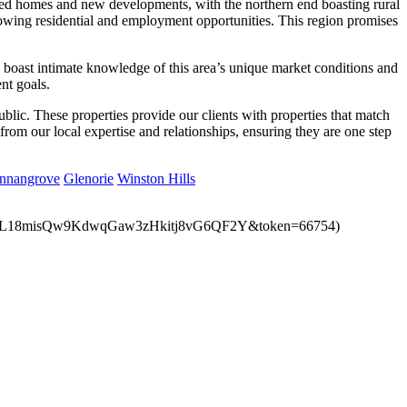
ished homes and new developments, with the northern end boasting rural
growing residential and employment opportunities. This region promises
e boast intimate knowledge of this area’s unique market conditions and
‌‍‌‌‌ ‍​‌ ‌​​‍‌‍‌ ​​‌‍‌‌‌ ​‍‌ ​ ‌ ​​‌‍‌‌‌‍​ ‌ ‌​‌‍‍‌‌ ‌‍‌‍‌‌​ ‌‌ ​​‌ ‌‌‌‍​‍‌‍ ​‌‍‍‌‌ ​ ‌‍‍​‌‍‌‌‌‍‌​​‍​‍‌ ‌
ublic. These properties provide our clients with properties that match
from our local expertise and relationships, ensuring they are one step
​​​‍ ‌ ​ ‌ ‌​‌ ‌‌‌‍‌​‌‍‍‌‌‍ ​‍ ‌‍‍‌‌‍ ‍‌ ‌​‌‍‌‌‌‍ ‍‌ ‌​​‍ ‌‍‌‌‌‍‌​‌‍‍‌‌ ‌​​‍ ‌‍ ‌‌‍ ‌‍‌​‌‍‌‌​ ‌‌ ​​‌ ​‍‌‍‌‌‌ ​ ‌‍‌‌‌‍ ‍‌ ‌​‌‍​‌‌ ‌​‌‍‍‌‌‍ ‌‍ ‍​ ‍ ‌‍‍‌‌‍‌​​ ‌‌‍ ​‌‍ ‌‍​ ​‍ ‌‌‍‍​‌‍‍‌‌‍ ​‌‍ ​‌ ​ ​ ‍ ‌ ‌​‌ ‍‌‌ ​​‌‍‌‌​ ‌‌‍ ​‌‍ ‌‍​ ‌‍​‌‌ ‌​‌‍‍‌‌‍ ‌‍ ‍​ ‍ ‌ ​​‌‍​‌‌ ‌​‌‍‍​​ ‌‌‍​‍‌‍ ‌‍‌​‌ ‍‌​‍‌‌​ ‌‌‌​​‍‌‌ ‌‍‍ ‌‍‌‌‌ ‍‌​‍‌‌​ ​ ‌​‌​​‍‌‌​ ​ ‌​‌​​‍‌‌​ ​‍​ ​‍‌‍ ​‌‍ ‌‍​ ​‍ ‌‌‍‍​‌‍‍‌‌‍ ​‌‍ ​‌ ​ ​‍ ‌​ ‍​​‍‌‌​ ​‍​ ​‍​‍‌‌​ ‌‌‌​‌​​‍ ‍‌‍​ ‌‍‍​‌‍‍‌‌‍ ​‌‍‌​‌ ​‍‌‍‌‌‌‍ ‍​‍‌‌​ ‌‌‌​​‍‌‌ ‌‍‍ ‌‍‌‌‌ ‍‌​‍‌‌​ ​ ‌​‌​​‍‌‌​ ​ ‌​‌​​‍‌‌​ ​‍​ ​‍‌‍ ​‌‍ ‌‍​ ​‍ ‌‌‍‍​‌‍‍‌‌‍ ​‌‍ ​‌ ​ ​‍ ‌​ ​‌​ ‌ ​‍‌‌​ ​‍​ ​‍​‍‌‌​ ‌‌‌​‌​​‍ ‍‌ ‌​‌‍‌‌‌ ‍​‌ ‌​​ ‌‍​‍‌‍​‌‌ ​ ‌‍‌‌‌‌‌‌‌ ​‍‌‍ ​​ ‌‌‍‍​‌ ‌​‌ ‌​‌ ​​‌ ​ ​‍‌‌​ ​ ‌​​‌​‍‌‌​ ​‍‌​‌‍​‍‌‌​ ​‍‌​‌‍‌‍​‍‌‍‌‍‌ ​​​‍ ‌‌ ​​‌ ​‍‌‍ ‌ ​​‌‍‌‌‌ ​‍‌ ‌​‌ ‍‌​‍ ‌‌‍‌ ‌ ​‍‌‍ ‌ ‌‌‌ ​​​‍ ‍‌ ‌‍‌‍‌‌‌ ​‍‌‍​ ‌‍‌‌‌‍ ​​‍ ‍‌‍​‌‌ ​​‌ ​​​‍‌‌​ ​‍‌​‌‍‌ ​ ‌ ‌​‌ ‌‌‌‍‌​‌‍‍‌‌‍ ​‍‌‍‌‍‍‌‌‍‌​​ ‌‌‍ ​‌‍ ‌‍​ ​‍ ‌‌‍‍​‌‍‍‌‌‍ ​‌‍ ​‌ ​ ​‍‌‍‌ ‌​‌ ‍‌‌ ​​‌‍‌‌​ ‌‌‍ ​‌‍ ‌‍​ ‌‍​‌‌ ‌​‌‍‍‌‌‍ ‌‍ ‍​‍‌‍‌ ​​‌‍​‌‌ ‌​‌‍‍​​ ‌‌‍​‍‌‍ ‌‍‌​‌ ‍‌​‍‌‌​ ‌‌‌​​‍‌‌ ‌‍‍ ‌‍‌‌‌ ‍‌​‍‌‌​ ​ ‌​‌​​‍‌‌​ ​ ‌​‌​​‍‌‌​ ​‍​ ​‍‌‍ ​‌‍ ‌‍​ ​‍ ‌‌‍‍​‌‍‍‌‌‍ ​‌‍ ​‌ ​ ​‍ ‌​ ‍​​‍‌‌​ ​‍​ ​‍​‍‌‌​ ‌‌‌​‌​​‍ ‍‌‍​ ‌‍‍​‌‍‍‌‌‍ ​‌‍‌​‌ ​‍‌‍‌‌‌‍ ‍​‍‌‌​ ‌‌‌​​‍‌‌ ‌‍‍ ‌‍‌‌‌ ‍‌​‍‌‌​ ​ ‌​‌​​‍‌‌​ ​ ‌​‌​​‍‌‌​ ​‍​ ​‍‌‍ ​‌‍ ‌‍​ ​‍ ‌‌‍‍​‌‍‍‌‌‍ ​‌‍ ​‌ ​ ​‍ ‌​ ​‌​ ‌ ​‍‌‌​ ​‍​ ​‍​‍‌‌​ ‌‌‌​‌​​‍ ‍‌ ‌​‌‍‌‌‌ ‍​‌ ‌​​‍‌‍‌ ​​‌‍‌‌‌ ​‍‌ ​ ‌ ​​‌‍‌‌‌‍​ ‌ ‌​‌‍‍‌‌ ‌‍‌‍‌‌​ ‌‌ ​​‌ ‌‌‌‍​‍‌‍ ​‌‍‍‌‌ ​ ‌‍‍​‌‍‌‌‌‍‌​​‍​‍‌ ‌
​​​​‌ ‍ ​‍​‍‌‍ ‌ ​‍‌‍‍‌‌‍‌ ‌‍‍‌‌‍ ‍​‍​‍​ ‍‍​‍​‍‌ ​ ‌‍​‌‌‍ ‍‌‍‍‌‌ ‌​‌ ‍‌​‍ ‍‌‍‍‌‌‍ ​‍​‍​‍ ​​‍​‍‌‍‍​‌ ​‍‌‍‌‌‌‍‌‍​‍​‍​ ‍‍​‍​‍‌‍‍​‌ ‌​‌ ‌​‌ ​​‌ ​ ​ ‍‍​‍ ​‍ ‌‍​‍‌‍‌‍‌ ​​​‍ ‌‌ ​​‌ ​‍‌‍ ‌ ​​‌‍‌‌‌ ​‍‌ ‌​‌ ‍‌​‍ ‌‌‍‌ ‌ ​‍‌‍ ‌ ‌‌‌ ​​​‍ ‍‌ ‌‍‌‍‌‌‌ ​‍‌‍​ ‌‍‌‌‌‍ ​​‍ ‍‌‍​‌‌ ​​‌ ​​​‍ ‌ ​ ‌ ‌​‌ ‌‌‌‍‌​‌‍‍‌‌‍ ​‍ ‌‍‍‌‌‍ ‍‌ ‌​‌‍‌‌‌‍ ‍‌ ‌​​‍ ‌‍‌‌‌‍‌​‌‍‍‌‌ ‌​​‍ ‌‍ ‌‌‍ ‌‍‌​‌‍‌‌​ ‌‌ ​​‌ ​‍‌‍‌‌‌ ​ ‌‍‌‌‌‍ ‍‌ ‌​‌‍​‌‌ ‌​‌‍‍‌‌‍ ‌‍ ‍​ ‍ ‌‍‍‌‌‍‌​​ ‌‌‍ ​‌‍ ‌‍​ ​‍ ‌‌‍‍​‌‍‍‌‌‍ ​‌‍ ​‌ ​ ​ ‍ ‌ ‌​‌ ‍‌‌ ​​‌‍‌‌​ ‌‌‍ ​‌‍ ‌‍​ ‌‍​‌‌ ‌​‌‍‍‌‌‍ ‌‍ ‍​ ‍ ‌ ​​‌‍​‌‌ ‌​‌‍‍​​ ‌‌‍​‍‌‍ ‌‍‌​‌ ‍‌​‍‌‌​ ‌‌‌​​‍‌‌ ‌‍‍ ‌‍‌‌‌ ‍‌​‍‌‌​ ​ ‌​‌​​‍‌‌​ ​ ‌​‌​​‍‌‌​ ​‍​ ​‍‌‍ ​‌‍ ‌‍​ ​‍ ‌‌‍‍​‌‍‍‌‌‍ ​‌‍ ​‌ ​ ​‍ ‌​ ‍​​‍‌‌​ ​‍​ ​‍​‍‌‌​ ‌‌‌​‌​​‍ ‍‌‍​ ‌‍‍​‌‍‍‌‌‍ ​‌‍‌​‌ ​‍‌‍‌‌‌‍ ‍​‍‌‌​ ‌‌‌​​‍‌‌ ‌‍‍ ‌‍‌‌‌ ‍‌​‍‌‌​ ​ ‌​‌​​‍‌‌​ ​ ‌​‌​​‍‌‌​ ​‍​ ​‍‌‍ ​‌‍ ‌‍​ ​‍ ‌‌‍‍​‌‍‍‌‌‍ ​‌‍ ​‌ ​ ​‍ ‌​ ​‌​ ‍​​‍‌‌​ ​‍​ ​‍​‍‌‌​ ‌‌‌​‌​​‍ ‍‌ ‌​‌‍‌‌‌ ‍​‌ ‌​​ ‌‍​‍‌‍​‌‌ ​ ‌‍‌‌‌‌‌‌‌ ​‍‌‍ ​​ ‌‌‍‍​‌ ‌​‌ ‌​‌ ​​‌ ​ ​‍‌‌​ ​ ‌​​‌​‍‌‌​ ​‍‌​‌‍​‍‌‌​ ​‍‌​‌‍‌‍​‍‌‍‌‍‌ ​​​‍ ‌‌ ​​‌ ​‍‌‍ ‌ ​​‌‍‌‌‌ ​‍‌ ‌​‌ ‍‌​‍ ‌‌‍‌ ‌ ​‍‌‍ ‌ ‌‌‌ ​​​‍ ‍‌ ‌‍‌‍‌‌‌ ​‍‌‍​ ‌‍‌‌‌‍ ​​‍ ‍‌‍​‌‌ ​​‌ ​​​‍‌‌​ ​‍‌​‌‍‌ ​ ‌ ‌​‌ ‌‌‌‍‌​‌‍‍‌‌‍ ​‍‌‍‌‍‍‌‌‍‌​​ ‌‌‍ ​‌‍ ‌‍​ ​‍ ‌‌‍‍​‌‍‍‌‌‍ ​‌‍ ​‌ ​ ​‍‌‍‌ ‌​‌ ‍‌‌ ​​‌‍‌‌​ ‌‌‍ ​‌‍ ‌‍​ ‌‍​‌‌ ‌​‌‍‍‌‌‍ ‌‍ ‍​‍‌‍‌ ​​‌‍​‌‌ ‌​‌‍‍​​ ‌‌‍​‍‌‍ ‌‍‌​‌ ‍‌​‍‌‌​ ‌‌‌​​‍‌‌ ‌‍‍ ‌‍‌‌‌ ‍‌​‍‌‌​ ​ ‌​‌​​‍‌‌​ ​ ‌​‌​​‍‌‌​ ​‍​ ​‍‌‍ ​‌‍ ‌‍​ ​‍ ‌‌‍‍​‌‍‍‌‌‍ ​‌‍ ​‌ ​ ​‍ ‌​ ‍​​‍‌‌​ ​‍​ ​‍​‍‌‌​ ‌‌‌​‌​​‍ ‍‌‍​ ‌‍‍​‌‍‍‌‌‍ ​‌‍‌​‌ ​‍‌‍‌‌‌‍ ‍​‍‌‌​ ‌‌‌​​‍‌‌ ‌‍‍ ‌‍‌‌‌ ‍‌​‍‌‌​ ​ ‌​‌​​‍‌‌​ ​ ‌​‌​​‍‌‌​ ​‍​ ​‍‌‍ ​‌‍ ‌‍​ ​‍ ‌‌‍‍​‌‍‍‌‌‍ ​‌‍ ​‌ ​ ​‍ ‌​ ​‌​ ‍​​‍‌‌​ ​‍​ ​‍​‍‌‌​ ‌‌‌​‌​​‍ ‍‌ ‌​‌‍‌‌‌ ‍​‌ ‌​​‍‌‍‌ ​​‌‍‌‌‌ ​‍‌ ​ ‌ ​​‌‍‌‌‌‍​ ‌ ‌​‌‍‍‌‌ ‌‍‌‍‌‌​ ‌‌ ​​‌ ‌‌‌‍​‍‌‍ ​‌‍‍‌‌ ​ ‌‍‍​‌‍‌‌‌‍‌​​‍​‍‌ ‌
Glenorie​​​​‌ ‍ ​‍​‍‌‍ ‌ ​‍‌‍‍‌‌‍‌ ‌‍‍‌‌‍ ‍​‍​‍​ ‍‍​‍​‍‌ ​ ‌‍​‌‌‍ ‍‌‍‍‌‌ ‌​‌ ‍‌​‍ ‍‌‍‍‌‌‍ ​‍​‍​‍ ​​‍​‍‌‍‍​‌ ​‍‌‍‌‌‌‍‌‍​‍​‍​ ‍‍​‍​‍‌‍‍​‌ ‌​‌ ‌​‌ ​​‌ ​ ​ ‍‍​‍ ​‍ ‌‍​‍‌‍‌‍‌ ​​​‍ ‌‌ ​​‌ ​‍‌‍ ‌ ​​‌‍‌‌‌ ​‍‌ ‌​‌ ‍‌​‍ ‌‌‍‌ ‌ ​‍‌‍ ‌ ‌‌‌ ​​​‍ ‍‌ ‌‍‌‍‌‌‌ ​‍‌‍​ ‌‍‌‌‌‍ ​​‍ ‍‌‍​‌‌ ​​‌ ​​​‍ ‌ ​ ‌ ‌​‌ ‌‌‌‍‌​‌‍‍‌‌‍ ​‍ ‌‍‍‌‌‍ ‍‌ ‌​‌‍‌‌‌‍ ‍‌ ‌​​‍ ‌‍‌‌‌‍‌​‌‍‍‌‌ ‌​​‍ ‌‍ ‌‌‍ ‌‍‌​‌‍‌‌​ ‌‌ ​​‌ ​‍‌‍‌‌‌ ​ ‌‍‌‌‌‍ ‍‌ ‌​‌‍​‌‌ ‌​‌‍‍‌‌‍ ‌‍ ‍​ ‍ ‌‍‍‌‌‍‌​​ ‌‌‍ ​‌‍ ‌‍​ ​‍ ‌‌‍‍​‌‍‍‌‌‍ ​‌‍ ​‌ ​ ​ ‍ ‌ ‌​‌ ‍‌‌ ​​‌‍‌‌​ ‌‌‍ ​‌‍ ‌‍​ ‌‍​‌‌ ‌​‌‍‍‌‌‍ ‌‍ ‍​ ‍ ‌ ​​‌‍​‌‌ ‌​‌‍‍​​ ‌‌‍​‍‌‍ ‌‍‌​‌ ‍‌​‍‌‌​ ‌‌‌​​‍‌‌ ‌‍‍ ‌‍‌‌‌ ‍‌​‍‌‌​ ​ ‌​‌​​‍‌‌​ ​ ‌​‌​​‍‌‌​ ​‍​ ​‍‌‍ ​‌‍ ‌‍​ ​‍ ‌‌‍‍​‌‍‍‌‌‍ ​‌‍ ​‌ ​ ​‍ ‌​ ‍​​‍‌‌​ ​‍​ ​‍​‍‌‌​ ‌‌‌​‌​​‍ ‍‌‍​ ‌‍‍​‌‍‍‌‌‍ ​‌‍‌​‌ ​‍‌‍‌‌‌‍ ‍​‍‌‌​ ‌‌‌​​‍‌‌ ‌‍‍ ‌‍‌‌‌ ‍‌​‍‌‌​ ​ ‌​‌​​‍‌‌​ ​ ‌​‌​​‍‌‌​ ​‍​ ​‍‌‍ ​‌‍ ‌‍​ ​‍ ‌‌‍‍​‌‍‍‌‌‍ ​‌‍ ​‌ ​ ​‍ ‌​ ​‌‌‍​‌​‍‌‌​ ​‍​ ​‍​‍‌‌​ ‌‌‌​‌​​‍ ‍‌ ‌​‌‍‌‌‌ ‍​‌ ‌​​ ‌‍​‍‌‍​‌‌ ​ ‌‍‌‌‌‌‌‌‌ ​‍‌‍ ​​ ‌‌‍‍​‌ ‌​‌ ‌​‌ ​​‌ ​ ​‍‌‌​ ​ ‌​​‌​‍‌‌​ ​‍‌​‌‍​‍‌‌​ ​‍‌​‌‍‌‍​‍‌‍‌‍‌ ​​​‍ ‌‌ ​​‌ ​‍‌‍ ‌ ​​‌‍‌‌‌ ​‍‌ ‌​‌ ‍‌​‍ ‌‌‍‌ ‌ ​‍‌‍ ‌ ‌‌‌ ​​​‍ ‍‌ ‌‍‌‍‌‌‌ ​‍‌‍​ ‌‍‌‌‌‍ ​​‍ ‍‌‍​‌‌ ​​‌ ​​​‍‌‌​ ​‍‌​‌‍‌ ​ ‌ ‌​‌ ‌‌‌‍‌​‌‍‍‌‌‍ ​‍‌‍‌‍‍‌‌‍‌​​ ‌‌‍ ​‌‍ ‌‍​ ​‍ ‌‌‍‍​‌‍‍‌‌‍ ​‌‍ ​‌ ​ ​‍‌‍‌ ‌​‌ ‍‌‌ ​​‌‍‌‌​ ‌‌‍ ​‌‍ ‌‍​ ‌‍​‌‌ ‌​‌‍‍‌‌‍ ‌‍ ‍​‍‌‍‌ ​​‌‍​‌‌ ‌​‌‍‍​​ ‌‌‍​‍‌‍ ‌‍‌​‌ ‍‌​‍‌‌​ ‌‌‌​​‍‌‌ ‌‍‍ ‌‍‌‌‌ ‍‌​‍‌‌​ ​ ‌​‌​​‍‌‌​ ​ ‌​‌​​‍‌‌​ ​‍​ ​‍‌‍ ​‌‍ ‌‍​ ​‍ ‌‌‍‍​‌‍‍‌‌‍ ​‌‍ ​‌ ​ ​‍ ‌​ ‍​​‍‌‌​ ​‍​ ​‍​‍‌‌​ ‌‌‌​‌​​‍ ‍‌‍​ ‌‍‍​‌‍‍‌‌‍ ​‌‍‌​‌ ​‍‌‍‌‌‌‍ ‍​‍‌‌​ ‌‌‌​​‍‌‌ ‌‍‍ ‌‍‌‌‌ ‍‌​‍‌‌​ ​ ‌​‌​​‍‌‌​ ​ ‌​‌​​‍‌‌​ ​‍​ ​‍‌‍ ​‌‍ ‌‍​ ​‍ ‌‌‍‍​‌‍‍‌‌‍ ​‌‍ ​‌ ​ ​‍ ‌​ ​‌‌‍​‌​‍‌‌​ ​‍​ ​‍​‍‌‌​ ‌‌‌​‌​​‍ ‍‌ ‌​‌‍‌‌‌ ‍​‌ ‌​​‍‌‍‌ ​​‌‍‌‌‌ ​‍‌ ​ ‌ ​​‌‍‌‌‌‍​ ‌ ‌​‌‍‍‌‌ ‌‍‌‍‌‌​ ‌‌ ​​‌ ‌‌‌‍​‍‌‍ ​‌‍‍‌‌ ​ ‌‍‍​‌‍‌‌‌‍‌​​‍​‍‌ ‌
​​​​‌ ‍ ​‍​‍‌‍ ‌ ​‍‌‍‍‌‌‍‌ ‌‍‍‌‌‍ ‍​‍​‍​ ‍‍​‍​‍‌ ​ ‌‍​‌‌‍ ‍‌‍‍‌‌ ‌​‌ ‍‌​‍ ‍‌‍‍‌‌‍ ​‍​‍​‍ ​​‍​‍‌‍‍​‌ ​‍‌‍‌‌‌‍‌‍​‍​‍​ ‍‍​‍​‍‌‍‍​‌ ‌​‌ ‌​‌ ​​‌ ​ ​ ‍‍​‍ ​‍ ‌‍​‍‌‍‌‍‌ ​​​‍ ‌‌ ​​‌ ​‍‌‍ ‌ ​​‌‍‌‌‌ ​‍‌ ‌​‌ ‍‌​‍ ‌‌‍‌ ‌ ​‍‌‍ ‌ ‌‌‌ ​​​‍ ‍‌ ‌‍‌‍‌‌‌ ​‍‌‍​ ‌‍‌‌‌‍ ​​‍ ‍‌‍​‌‌ ​​‌ ​​​‍ ‌ ​ ‌ ‌​‌ ‌‌‌‍‌​‌‍‍‌‌‍ ​‍ ‌‍‍‌‌‍ ‍‌ ‌​‌‍‌‌‌‍ ‍‌ ‌​​‍ ‌‍‌‌‌‍‌​‌‍‍‌‌ ‌​​‍ ‌‍ ‌‌‍ ‌‍‌​‌‍‌‌​ ‌‌ ​​‌ ​‍‌‍‌‌‌ ​ ‌‍‌‌‌‍ ‍‌ ‌​‌‍​‌‌ ‌​‌‍‍‌‌‍ ‌‍ ‍​ ‍ ‌‍‍‌‌‍‌​​ ‌‌‍ ​‌‍ ‌‍​ ​‍ ‌‌‍‍​‌‍‍‌‌‍ ​‌‍ ​‌ ​ ​ ‍ ‌ ‌​‌ ‍‌‌ ​​‌‍‌‌​ ‌‌‍ ​‌‍ ‌‍​ ‌‍​‌‌ ‌​‌‍‍‌‌‍ ‌‍ ‍​ ‍ ‌ ​​‌‍​‌‌ ‌​‌‍‍​​ ‌‌‍​‍‌‍ ‌‍‌​‌ ‍‌​‍‌‌​ ‌‌‌​​‍‌‌ ‌‍‍ ‌‍‌‌‌ ‍‌​‍‌‌​ ​ ‌​‌​​‍‌‌​ ​ ‌​‌​​‍‌‌​ ​‍​ ​‍‌‍ ​‌‍ ‌‍​ ​‍ ‌‌‍‍​‌‍‍‌‌‍ ​‌‍ ​‌ ​ ​‍ ‌​ ‍​​‍‌‌​ ​‍​ ​‍​‍‌‌​ ‌‌‌​‌​​‍ ‍‌‍​ ‌‍‍​‌‍‍‌‌‍ ​‌‍‌​‌ ​‍‌‍‌‌‌‍ ‍​‍‌‌​ ‌‌‌​​‍‌‌ ‌‍‍ ‌‍‌‌‌ ‍‌​‍‌‌​ ​ ‌​‌​​‍‌‌​ ​ ‌​‌​​‍‌‌​ ​‍​ ​‍‌‍ ​‌‍ ‌‍​ ​‍ ‌‌‍‍​‌‍‍‌‌‍ ​‌‍ ​‌ ​ ​‍ ‌​ ​‌‌‍​‍​‍‌‌​ ​‍​ ​‍​‍‌‌​ ‌‌‌​‌​​‍ ‍‌ ‌​‌‍‌‌‌ ‍​‌ ‌​​ ‌‍​‍‌‍​‌‌ ​ ‌‍‌‌‌‌‌‌‌ ​‍‌‍ ​​ ‌‌‍‍​‌ ‌​‌ ‌​‌ ​​‌ ​ ​‍‌‌​ ​ ‌​​‌​‍‌‌​ ​‍‌​‌‍​‍‌‌​ ​‍‌​‌‍‌‍​‍‌‍‌‍‌ ​​​‍ ‌‌ ​​‌ ​‍‌‍ ‌ ​​‌‍‌‌‌ ​‍‌ ‌​‌ ‍‌​‍ ‌‌‍‌ ‌ ​‍‌‍ ‌ ‌‌‌ ​​​‍ ‍‌ ‌‍‌‍‌‌‌ ​‍‌‍​ ‌‍‌‌‌‍ ​​‍ ‍‌‍​‌‌ ​​‌ ​​​‍‌‌​ ​‍‌​‌‍‌ ​ ‌ ‌​‌ ‌‌‌‍‌​‌‍‍‌‌‍ ​‍‌‍‌‍‍‌‌‍‌​​ ‌‌‍ ​‌‍ ‌‍​ ​‍ ‌‌‍‍​‌‍‍‌‌‍ ​‌‍ ​‌ ​ ​‍‌‍‌ ‌​‌ ‍‌‌ ​​‌‍‌‌​ ‌‌‍ ​‌‍ ‌‍​ ‌‍​‌‌ ‌​‌‍‍‌‌‍ ‌‍ ‍​‍‌‍‌ ​​‌‍​‌‌ ‌​‌‍‍​​ ‌‌‍​‍‌‍ ‌‍‌​‌ ‍‌​‍‌‌​ ‌‌‌​​‍‌‌ ‌‍‍ ‌‍‌‌‌ ‍‌​‍‌‌​ ​ ‌​‌​​‍‌‌​ ​ ‌​‌​​‍‌‌​ ​‍​ ​‍‌‍ ​‌‍ ‌‍​ ​‍ ‌‌‍‍​‌‍‍‌‌‍ ​‌‍ ​‌ ​ ​‍ ‌​ ‍​​‍‌‌​ ​‍​ ​‍​‍‌‌​ ‌‌‌​‌​​‍ ‍‌‍​ ‌‍‍​‌‍‍‌‌‍ ​‌‍‌​‌ ​‍‌‍‌‌‌‍ ‍​‍‌‌​ ‌‌‌​​‍‌‌ ‌‍‍ ‌‍‌‌‌ ‍‌​‍‌‌​ ​ ‌​‌​​‍‌‌​ ​ ‌​‌​​‍‌‌​ ​‍​ ​‍‌‍ ​‌‍ ‌‍​ ​‍ ‌‌‍‍​‌‍‍‌‌‍ ​‌‍ ​‌ ​ ​‍ ‌​ ​‌‌‍​‍​‍‌‌​ ​‍​ ​‍​‍‌‌​ ‌‌‌​‌​​‍ ‍‌ ‌​‌‍‌‌‌ ‍​‌ ‌​​‍‌‍‌ ​​‌‍‌‌‌ ​‍‌ ​ ‌ ​​‌‍‌‌‌‍​ ‌ ‌​‌‍‍‌‌ ‌‍‌‍‌‌​ ‌‌ ​​‌ ‌‌‌‍​‍‌‍ ​‌‍‍‌‌ ​ ‌‍‍​‌‍‌‌‌‍‌​​‍​‍‌ ‌
Winston Hills​​​​‌ ‍ ​‍​‍‌‍ ‌ ​‍‌‍‍‌‌‍‌ ‌‍‍‌‌‍ ‍​‍​‍​ ‍‍​‍​‍‌ ​ ‌‍​‌‌‍ ‍‌‍‍‌‌ ‌​‌ ‍‌​‍ ‍‌‍‍‌‌‍ ​‍​‍​‍ ​​‍​‍‌‍‍​‌ ​‍‌‍‌‌‌‍‌‍​‍​‍​ ‍‍​‍​‍‌‍‍​‌ ‌​‌ ‌​‌ ​​‌ ​ ​ ‍‍​‍ ​‍ ‌‍​‍‌‍‌‍‌ ​​​‍ ‌‌ ​​‌ ​‍‌‍ ‌ ​​‌‍‌‌‌ ​‍‌ ‌​‌ ‍‌​‍ ‌‌‍‌ ‌ ​‍‌‍ ‌ ‌‌‌ ​​​‍ ‍‌ ‌‍‌‍‌‌‌ ​‍‌‍​ ‌‍‌‌‌‍ ​​‍ ‍‌‍​‌‌ ​​‌ ​​​‍ ‌ ​ ‌ ‌​‌ ‌‌‌‍‌​‌‍‍‌‌‍ ​‍ ‌‍‍‌‌‍ ‍‌ ‌​‌‍‌‌‌‍ ‍‌ ‌​​‍ ‌‍‌‌‌‍‌​‌‍‍‌‌ ‌​​‍ ‌‍ ‌‌‍ ‌‍‌​‌‍‌‌​ ‌‌ ​​‌ ​‍‌‍‌‌‌ ​ ‌‍‌‌‌‍ ‍‌ ‌​‌‍​‌‌ ‌​‌‍‍‌‌‍ ‌‍ ‍​ ‍ ‌‍‍‌‌‍‌​​ ‌‌‍ ​‌‍ ‌‍​ ​‍ ‌‌‍‍​‌‍‍‌‌‍ ​‌‍ ​‌ ​ ​ ‍ ‌ ‌​‌ ‍‌‌ ​​‌‍‌‌​ ‌‌‍ ​‌‍ ‌‍​ ‌‍​‌‌ ‌​‌‍‍‌‌‍ ‌‍ ‍​ ‍ ‌ ​​‌‍​‌‌ ‌​‌‍‍​​ ‌‌‍​‍‌‍ ‌‍‌​‌ ‍‌​‍‌‌​ ‌‌‌​​‍‌‌ ‌‍‍ ‌‍‌‌‌ ‍‌​‍‌‌​ ​ ‌​‌​​‍‌‌​ ​ ‌​‌​​‍‌‌​ ​‍​ ​‍‌‍ ​‌‍ ‌‍​ ​‍ ‌‌‍‍​‌‍‍‌‌‍ ​‌‍ ​‌ ​ ​‍ ‌​ ‍​​‍‌‌​ ​‍​ ​‍​‍‌‌​ ‌‌‌​‌​​‍ ‍‌‍​ ‌‍‍​‌‍‍‌‌‍ ​‌‍‌​‌ ​‍‌‍‌‌‌‍ ‍​‍‌‌​ ‌‌‌​​‍‌‌ ‌‍‍ ‌‍‌‌‌ ‍‌​‍‌‌​ ​ ‌​‌​​‍‌‌​ ​ ‌​‌​​‍‌‌​ ​‍​ ​‍‌‍ ​‌‍ ‌‍​ ​‍ ‌‌‍‍​‌‍‍‌‌‍ ​‌‍ ​‌ ​ ​‍ ‌​ ​‌‌‍‌​​‍‌‌​ ​‍​ ​‍​‍‌‌​ ‌‌‌​‌​​‍ ‍‌ ‌​‌‍‌‌‌ ‍​‌ ‌​​ ‌‍​‍‌‍​‌‌ ​ ‌‍‌‌‌‌‌‌‌ ​‍‌‍ ​​ ‌‌‍‍​‌ ‌​‌ ‌​‌ ​​‌ ​ ​‍‌‌​ ​ ‌​​‌​‍‌‌​ ​‍‌​‌‍​‍‌‌​ ​‍‌​‌‍‌‍​‍‌‍‌‍‌ ​​​‍ ‌‌ ​​‌ ​‍‌‍ ‌ ​​‌‍‌‌‌ ​‍‌ ‌​‌ ‍‌​‍ ‌‌‍‌ ‌ ​‍‌‍ ‌ ‌‌‌ ​​​‍ ‍‌ ‌‍‌‍‌‌‌ ​‍‌‍​ ‌‍‌‌‌‍ ​​‍ ‍‌‍​‌‌ ​​‌ ​​​‍‌‌​ ​‍‌​‌‍‌ ​ ‌ ‌​‌ ‌‌‌‍‌​‌‍‍‌‌‍ ​‍‌‍‌‍‍‌‌‍‌​​ ‌‌‍ ​‌‍ ‌‍​ ​‍ ‌‌‍‍​‌‍‍‌‌‍ ​‌‍ ​‌ ​ ​‍‌‍‌ ‌​‌ ‍‌‌ ​​‌‍‌‌​ ‌‌‍ ​‌‍ ‌‍​ ‌‍​‌‌ ‌​‌‍‍‌‌‍ ‌‍ ‍​‍‌‍‌ ​​‌‍​‌‌ ‌​‌‍‍​​ ‌‌‍​‍‌‍ ‌‍‌​‌ ‍‌​‍‌‌​ ‌‌‌​​‍‌‌ ‌‍‍ ‌‍‌‌‌ ‍‌​‍‌‌​ ​ ‌​‌​​‍‌‌​ ​ ‌​‌​​‍‌‌​ ​‍​ ​‍‌‍ ​‌‍ ‌‍​ ​‍ ‌‌‍‍​‌‍‍‌‌‍ ​‌‍ ​‌ ​ ​‍ ‌​ ‍​​‍‌‌​ ​‍​ ​‍​‍‌‌​ ‌‌‌​‌​​‍ ‍‌‍​ ‌‍‍​‌‍‍‌‌‍ ​‌‍‌​‌ ​‍‌‍‌‌‌‍ ‍​‍‌‌​ ‌‌‌​​‍‌‌ ‌‍‍ ‌‍‌‌‌ ‍‌​‍‌‌​ ​ ‌​‌​​‍‌‌​ ​ ‌​‌​​‍‌‌​ ​‍​ ​‍‌‍ ​‌‍ ‌‍​ ​‍ ‌‌‍‍​‌‍‍‌‌‍ ​‌‍ ​‌ ​ ​‍ ‌​ ​‌‌‍‌​​‍‌‌​ ​‍​ ​‍​‍‌‌​ ‌‌‌​‌​​‍ ‍‌ ‌​‌‍‌‌‌ ‍​‌ ‌​​‍‌‍‌ ​​‌‍‌‌‌ ​‍‌ ​ ‌ ​​‌‍‌‌‌‍​ ‌ ‌​‌‍‍‌‌ ‌‍‌‍‌‌​ ‌‌ ​​‌ ‌‌‌‍​‍‌‍ ​‌‍‍‌‌ ​ ‌‍‍​‌‍‌‌‌‍‌​​‍​‍‌ ‌
 ‌‍​ ​‍ ‌‌‍‍​‌‍‍‌‌‍ ​‌‍ ​‌ ​ ​‍‌‍‌ ‌​‌ ‍‌‌ ​​‌‍‌‌​ ‌‌‍ ​‌‍ ‌‍​ ‌‍​‌‌ ‌​‌‍‍‌‌‍ ‌‍ ‍​‍‌‍‌ ​​‌‍​‌‌ ‌​‌‍‍​​ ‌‌‍​‍‌‍ ‌‍‌​‌ ‍‌​‍‌‌​ ‌‌‌​​‍‌‌ ‌‍‍ ‌‍‌‌‌ ‍‌​‍‌‌​ ​ ‌​‌​​‍‌‌​ ​ ‌​‌​​‍‌‌​ ​‍​ ​‍‌‍ ​‌‍ ‌‍​ ​‍ ‌‌‍‍​‌‍‍‌‌‍ ​‌‍ ​‌ ​ ​‍ ‌​ ​‌‌‍‌‌​‍‌‌​ ​‍​ ​‍​‍‌‌​ ‌‌‌​‌​​‍ ‍‌‍​ ‌‍‍​‌‍‍‌‌‍ ​‌‍‌​‌ ​‍‌‍‌‌‌‍ ‍​‍‌‌​ ‌‌‌​​‍‌‌ ‌‍‍ ‌‍‌‌‌ ‍‌​‍‌‌​ ​ ‌​‌​​‍‌‌​ ​ ‌​‌​​‍‌‌​ ​‍​ ​‍‌‍ ​‌‍ ‌‍​ ​‍ ‌‌‍‍​‌‍‍‌‌‍ ​‌‍ ​‌ ​ ​‍ ‌​ ​‌‌‍‌‍​‍‌‌​ ​‍​ ​‍​‍‌‌​ ‌‌‌​‌​​‍ ‍‌ ‌​‌‍‌‌‌ ‍​‌ ‌​​‍‌‍‌ ​​‌‍‌‌‌ ​‍‌ ​ ‌ ​​‌‍‌‌‌‍​ ‌ ‌​‌‍‍‌‌ ‌‍‌‍‌‌​ ‌‌ ​​‌ ‌‌‌‍​‍‌‍ ​‌‍‍‌‌ ​ ‌‍‍​‌‍‌‌‌‍‌​​‍​‍‌ ‌