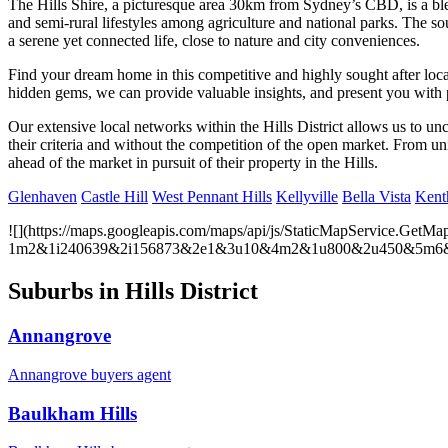
The Hills Shire, a picturesque area 30km from Sydney’s CBD, is a blen
and semi-rural lifestyles among agriculture and national parks. The s
a serene yet connected life, close to nature and city conveniences.​​​​‌ ‍ ​‍​‍‌‍ ‌ ​‍‌‍‍‌‌‍‌ ‌‍‍‌‌‍ ‍​‍​‍​ ‍‍​‍​‍‌ ​ ‌‍​‌‌‍ ‍‌‍‍‌‌ ‌​‌ ‍‌​‍ ‍‌‍‍‌‌‍ ​‍​‍​‍ ​​‍​‍‌‍‍​‌ ​‍‌‍‌‌‌‍‌‍​‍​‍​ ‍‍​‍​‍‌‍‍​‌ ‌​‌ ‌​‌ ​​‌ ​ ​ ‍‍​‍ ​‍ ‌‍​‍‌‍‌‍‌ ​​​‍ ‌‌ ​​‌ ​‍‌‍ ‌ ​​‌‍‌‌‌ ​‍‌ ‌​‌ ‍‌​‍ ‌‌‍‌ ‌ ​‍‌‍ ‌ ‌‌‌ ​​​‍ ‍‌ ‌‍‌‍‌‌‌ ​‍‌‍​ ‌‍‌‌‌‍ ​​‍ ‍‌‍​‌‌ ​​‌ ​​​‍ ‌ ​ ‌ ‌​‌ ‌‌‌‍‌​‌‍‍‌‌‍ ​‍ ‌‍‍‌‌‍ ‍‌ ‌​‌‍‌‌‌‍ ‍‌ ‌​​‍ ‌‍‌‌‌‍‌​‌‍‍‌‌ ‌​​‍ ‌‍ ‌‌‍ ‌‍‌​‌‍‌‌​ ‌‌ ​​‌ ​‍‌‍‌‌‌ ​ ‌‍‌‌‌‍ ‍‌ ‌​‌‍​‌‌ ‌​‌‍‍‌‌‍ ‌‍ ‍​ ‍ ‌‍‍‌‌‍‌​​ ‌‌‍ ​‌‍ ‌‍​ ​‍ ‌‌‍‍​‌‍‍‌‌‍ ​‌‍ ​‌ ​ ​ ‍ ‌ ‌​‌ ‍‌‌ ​​‌‍‌‌​ ‌‌‍ ​‌‍ ‌‍​ ‌‍​‌‌ ‌​‌‍‍‌‌‍ ‌‍ ‍​ ‍ ‌ ​​‌‍​‌‌ ‌​‌‍‍​​ ‌‌‍​‍‌‍ ‌‍‌​‌ ‍‌​‍‌‌​ ‌‌‌​​‍‌‌ ‌‍‍ ‌‍‌‌‌ ‍‌​‍‌‌​ ​ ‌​‌​​‍‌‌​ ​ ‌​‌​​‍‌‌​ ​‍​ ​‍‌‍ ​‌‍ ‌‍​ ​‍ ‌‌‍‍​‌‍‍‌‌‍ ​‌‍ ​‌ ​ ​‍ ‌​ ​‍​‍‌‌​ ​‍​ ​‍​‍‌‌​ ‌‌‌​‌​​‍ ‍‌‍​ ‌‍‍​‌‍‍‌‌‍ ​‌‍‌​‌ ​‍‌‍‌‌‌‍ ‍​‍‌‌​ ‌‌‌​​‍‌‌ ‌‍‍ ‌‍‌‌‌ ‍‌​‍‌‌​ ​ ‌​‌​​‍‌‌​ ​ ‌​‌​​‍‌‌​ ​‍​ ​‍‌‍ ​‌‍ ‌‍​ ​‍ ‌‌‍‍​‌‍‍‌‌‍ ​‌‍ ​‌ ​ ​‍ ‌​ ​ ​‍‌‌​ ​‍​ ​‍​‍‌‌​ ‌‌‌​‌​​‍ ‍‌ ‌​‌‍‌‌‌ ‍​‌ ‌​​ ‌‍​‍‌‍​‌‌ ​ ‌‍‌‌‌‌‌‌‌ ​‍‌‍ ​​ ‌‌‍‍​‌ ‌​‌ ‌​‌ ​​‌ ​ ​‍‌‌​ ​ ‌​​‌​‍‌‌​ ​‍‌​‌‍​‍‌‌​ ​‍‌​‌‍‌‍​‍‌‍‌‍‌ ​​​‍ ‌‌ ​​‌ ​‍‌‍ ‌ ​​‌‍‌‌‌ ​‍‌ ‌​‌ ‍‌​‍ ‌‌‍‌ ‌ ​‍‌‍ ‌ ‌‌‌ ​​​‍ ‍‌ ‌‍‌‍‌‌‌ ​‍‌‍​ ‌‍‌‌‌‍ ​​‍ ‍‌‍​‌‌ ​​‌ ​​​‍‌‌​ ​‍‌​‌‍‌ ​ ‌ ‌​‌ ‌‌‌‍‌​‌‍‍‌‌‍ ​‍‌‍‌‍‍‌‌‍‌​​ ‌‌‍ ​‌‍ ‌‍​ ​‍ ‌‌‍‍​‌‍‍‌‌‍ ​‌‍ ​‌ ​ ​‍‌‍‌ ‌​‌ ‍‌‌ ​​‌‍‌‌​ ‌‌‍ ​‌‍ ‌‍​ ‌‍​‌‌ ‌​‌‍‍‌‌‍ ‌‍ ‍​‍‌‍‌ ​​‌‍​‌‌ ‌​‌‍‍​​ ‌‌‍​‍‌‍ ‌‍‌​‌ ‍‌​‍‌‌​ ‌‌‌​​‍‌‌ ‌‍‍ ‌‍‌‌‌ ‍‌​‍‌‌​ ​ ‌​‌​​‍‌‌​ ​ ‌​‌​​‍‌‌​ ​‍​ ​‍‌‍ ​‌‍ ‌‍​ ​‍ ‌‌‍‍​‌‍‍‌‌‍ ​‌‍ ​‌ ​ ​‍ ‌​ ​‍​‍‌‌​ ​‍​ ​‍​‍‌‌​ ‌‌‌​‌​​‍ ‍‌‍​ ‌‍‍​‌‍‍‌‌‍ ​‌‍‌​‌ ​‍‌‍‌‌‌‍ ‍​‍‌‌​ ‌‌‌​​‍‌‌ ‌‍‍ ‌‍‌‌‌ ‍‌​‍‌‌​ ​ ‌​‌​​‍‌‌​ ​ ‌​‌​​‍‌‌​ ​‍​ ​‍‌‍ ​‌‍ ‌‍​ ​‍ ‌‌‍‍​‌‍‍‌‌‍ ​‌‍ ​‌ ​ ​‍ ‌​ ​ ​‍‌‌​ ​‍​ ​‍​‍‌‌​ ‌‌‌​‌​​‍ ‍‌ ‌​‌‍‌‌‌ ‍​‌ ‌​​‍‌‍‌ ​​‌‍‌‌‌ ​‍‌ ​ ‌ ​​‌‍‌‌‌‍​ ‌ ‌​‌‍‍‌‌ ‌‍‌‍‌‌​ ‌‌ ​​‌ ‌‌‌‍​‍‌‍ ​‌‍‍‌‌ ​ ‌‍‍​‌‍‌‌‌‍‌​​‍​‍‌ ‌
Find your dream home in this competitive and highly sought after loca
hidden gems, we can provide valuable insights, and present you with properties and neighbourhoods that align with your lifestyle or investment goals.​​​​‌ ‍ ​‍​‍‌‍ ‌ ​‍‌‍‍‌‌‍‌ ‌‍‍‌‌‍ ‍​‍​‍​ ‍‍​‍​‍‌ ​ ‌‍​‌‌‍ ‍‌‍‍‌‌ ‌​‌ ‍‌​‍ ‍‌‍‍‌‌‍ ​‍​‍​‍ ​​‍​‍‌‍‍​‌ ​‍‌‍‌‌‌‍‌‍​‍​‍​ ‍‍​‍​‍‌‍‍​‌ ‌​‌ ‌​‌ ​​‌ ​ ​ ‍‍​‍ ​‍ ‌‍​‍‌‍‌‍‌ ​​​‍ ‌‌ ​​‌ ​‍‌‍ ‌ ​​‌‍‌‌‌ ​‍‌ ‌​‌ ‍‌​‍ ‌‌‍‌ ‌ ​‍‌‍ ‌ ‌‌‌ ​​​‍ ‍‌ ‌‍‌‍‌‌‌ ​‍‌‍​ ‌‍‌‌‌‍ ​​‍ ‍‌‍​‌‌ ​​‌ ​​​‍ ‌ ​ ‌ ‌​‌ ‌‌‌‍‌​‌‍‍‌‌‍ ​‍ ‌‍‍‌‌‍ ‍‌ ‌​‌‍‌‌‌‍ ‍‌ ‌​​‍ ‌‍‌‌‌‍‌​‌‍‍‌‌ ‌​​‍ ‌‍ ‌‌‍ ‌‍‌​‌‍‌‌​ ‌‌ ​​‌ ​‍‌‍‌‌‌ ​ ‌‍‌‌‌‍ ‍‌ ‌​‌‍​‌‌ ‌​‌‍‍‌‌‍ ‌‍ ‍​ ‍ ‌‍‍‌‌‍‌​​ ‌‌‍ ​‌‍ ‌‍​ ​‍ ‌‌‍‍​‌‍‍‌‌‍ ​‌‍ ​‌ ​ ​ ‍ ‌ ‌​‌ ‍‌‌ ​​‌‍‌‌​ ‌‌‍ ​‌‍ ‌‍​ ‌‍​‌‌ ‌​‌‍‍‌‌‍ ‌‍ ‍​ ‍ ‌ ​​‌‍​‌‌ ‌​‌‍‍​​ ‌‌‍​‍‌‍ ‌‍‌​‌ ‍‌​‍‌‌​ ‌‌‌​​‍‌‌ ‌‍‍ ‌‍‌‌‌ ‍‌​‍‌‌​ ​ ‌​‌​​‍‌‌​ ​ ‌​‌​​‍‌‌​ ​‍​ ​‍‌‍ ​‌‍ ‌‍​ ​‍ ‌‌‍‍​‌‍‍‌‌‍ ​‌‍ ​‌ ​ ​‍ ‌​ ‌​​‍‌‌​ ​‍​ ​‍​‍‌‌​ ‌‌‌​‌​​‍ ‍‌‍​ ‌‍‍​‌‍
Our extensive local networks within the Hills District allows us to unc
their criteria and without the competition of the open market. From uni
ahead of the market in pursuit of their property in the Hills.​​​​‌ ‍ ​‍​‍‌‍ ‌ ​‍‌‍‍‌‌‍‌ ‌‍‍‌‌‍ ‍​‍​‍​ ‍‍​‍​‍‌ ​ ‌‍​‌‌‍ ‍‌‍‍‌‌ ‌​‌ ‍‌​‍ ‍‌‍‍‌‌‍ ​‍​‍​‍ ​​‍​‍‌‍‍​‌ ​‍‌‍‌‌‌‍‌‍​‍​‍​ ‍‍​‍​‍‌‍‍​‌ ‌​‌ ‌​‌ ​​‌ ​ ​ ‍‍​‍ ​‍ ‌‍​‍‌‍‌‍‌ ​​​‍ ‌‌ ​​‌ ​‍‌‍ ‌ ​​‌‍‌‌‌ ​‍‌ ‌​‌ ‍‌​‍ ‌‌‍‌ ‌ ​‍‌‍ ‌ ‌‌‌ ​​​‍ ‍‌ ‌‍‌‍‌‌‌ ​‍‌‍​ ‌‍‌‌‌‍ ​​‍ ‍‌‍​‌‌ ​​‌ ​​​‍ ‌ ​ ‌ ‌​‌ ‌‌‌‍‌​‌‍‍‌‌‍ ​‍ ‌‍‍‌‌‍ ‍‌ ‌​‌‍‌‌‌‍ ‍‌ ‌​​‍ ‌‍‌‌‌‍‌​‌‍‍‌‌ ‌​​‍ ‌‍ ‌‌‍ ‌‍‌​‌‍‌‌​ ‌‌ ​​‌ ​‍‌‍‌‌‌ ​ ‌‍‌‌‌‍ ‍‌ ‌​‌‍​‌‌ ‌​‌‍‍‌‌‍ ‌‍ ‍​ ‍ ‌‍‍‌‌‍‌​​ ‌‌‍ ​‌‍ ‌‍​ ​‍ ‌‌‍‍​‌‍‍‌‌‍ ​‌‍ ​‌ ​ ​ ‍ ‌ ‌​‌ ‍‌‌ ​​‌‍‌‌​ ‌‌‍ ​‌‍ ‌‍​ ‌‍​‌‌ ‌​‌‍‍‌‌‍ ‌‍ ‍​ ‍ ‌ ​​‌‍​‌‌ ‌​‌‍‍​​ ‌‌‍​‍‌‍ ‌‍‌​‌ ‍‌​‍‌‌​ ‌‌‌​​‍‌‌ ‌‍‍ ‌‍‌‌‌ ‍‌​‍‌‌​ ​ ‌​‌​​‍‌‌​ ​ ‌​‌​​‍‌‌​ ​‍​ ​‍‌‍ ​‌‍ ‌‍​ ​‍ ‌‌‍‍​‌‍‍‌‌‍ ​‌‍ ​‌ ​ ​‍ ‌​ ‌‍​‍‌‌​ ​‍​ ​‍​‍‌‌​ ‌‌‌​‌​​‍ ‍‌‍​ ‌‍‍​‌‍‍‌‌‍ ​‌‍‌​‌ ​‍‌‍‌‌‌‍ ‍​‍‌‌​ ‌‌‌​​‍‌‌ ‌‍‍ ‌‍‌‌‌ ‍‌​‍‌‌​ ​ ‌​‌​​‍‌‌​ ​ ‌​‌​​‍‌‌​ ​‍​ ​‍‌‍ ​‌‍ ‌‍​ ​‍ ‌‌‍‍​‌‍‍‌‌‍ ​‌‍ ​‌ ​ ​‍ ‌​ ‌ ​‍‌‌​ ​‍​ ​‍​‍‌‌​ ‌‌‌​‌​​‍ ‍‌ ‌​‌‍‌‌‌ ‍​‌ ‌​​ ‌‍​‍‌‍​‌‌ ​ ‌‍‌‌‌‌‌‌‌ ​‍‌‍ ​​ ‌‌‍‍​‌ ‌​‌ ‌​‌ ​​‌ ​ ​‍‌‌​ ​ ‌​​‌​‍‌‌​ ​‍‌​‌‍​‍‌‌​ ​‍‌​‌‍‌‍​‍‌‍‌‍‌ ​​​‍ ‌‌ ​​‌ ​‍‌‍ ‌ ​​‌‍‌‌‌ ​‍‌ ‌​‌ ‍‌​‍ ‌‌‍‌ ‌ ​‍‌‍ ‌ ‌‌‌ ​​​‍ ‍‌ ‌‍‌‍‌‌‌ ​‍‌‍​ ‌‍‌‌‌‍ ​​‍ ‍‌‍​‌‌ ​​‌ ​​​‍‌‌​ ​‍‌​‌‍‌ ​ ‌ ‌​‌ ‌‌‌‍‌​‌‍‍‌‌‍ ​‍‌‍‌‍‍‌‌‍‌​​ ‌‌‍ ​‌‍ ‌‍​ ​‍ ‌‌‍‍​‌‍‍‌‌‍ ​‌‍ ​‌ ​ ​‍‌‍‌ ‌​‌ ‍‌‌ ​​‌‍‌‌​ ‌‌‍ ​‌‍ ‌‍​ ‌‍​‌‌ ‌​‌‍‍‌‌‍ ‌‍ ‍​‍‌‍‌ ​​‌‍​‌‌ ‌​‌‍‍​​ ‌‌‍​‍‌‍ ‌‍‌​‌ ‍‌​‍‌‌​ ‌‌‌​​‍‌‌ ‌‍‍ ‌‍‌‌‌ ‍‌​‍‌‌​ ​ ‌​‌​​‍‌‌​ ​ ‌​‌​​‍‌‌​ ​‍​ ​‍‌‍ ​‌‍ ‌‍​ ​‍ ‌‌‍‍​‌‍‍‌‌‍ ​‌‍ ​‌ ​ ​‍ ‌​ ‌‍​‍‌‌​ ​‍​ ​‍​‍‌‌​ ‌‌‌​‌​​‍ ‍‌‍​ ‌‍‍​‌‍‍‌‌‍ ​‌‍‌​‌ ​‍‌‍‌‌‌‍ ‍​‍‌‌​ ‌‌‌​​‍‌‌ ‌‍‍ ‌‍‌‌‌ ‍‌​‍‌‌​ ​ ‌​‌​​‍‌‌​ ​ ‌​‌​​‍‌‌​ ​‍​ ​‍‌‍ ​‌‍ ‌‍​ ​‍ ‌‌‍‍​‌‍‍‌‌‍ ​‌‍ ​‌ ​ ​‍ ‌​ ‌ ​‍‌‌​ ​‍​ ​‍​‍‌‌​ ‌‌‌​‌​​‍ ‍‌ ‌​‌‍‌‌‌ ‍​‌ ‌​​‍‌‍‌ ​​‌‍‌‌‌ ​‍‌ ​ ‌ ​​‌‍‌‌‌‍​ ‌ ‌​‌‍‍‌‌ ‌‍‌‍‌‌​ ‌‌ ​​‌ ‌‌‌‍​‍‌‍ ​‌‍‍‌‌ ​ ‌‍‍​‌‍‌‌‌‍‌​​‍​‍‌ ‌
Glenhaven​​​​‌ ‍ ​‍​‍‌‍ ‌ ​‍‌‍‍‌‌‍‌ ‌‍‍‌‌‍ ‍​‍​‍​ ‍‍​‍​‍‌ ​ ‌‍​‌‌‍ ‍‌‍‍‌‌ ‌​‌ ‍‌​‍ ‍‌‍‍‌‌‍ ​‍​‍​‍ ​​‍​‍‌‍‍​‌ ​‍‌‍‌‌‌‍‌‍​‍​‍​ ‍‍​‍​‍‌‍‍​‌ ‌​‌ ‌​‌ ​​‌ ​ ​ ‍‍​‍ ​‍ ‌‍​‍‌‍‌‍‌ ​​​‍ ‌‌ ​​‌ ​‍‌‍ ‌ ​​‌‍‌‌‌ ​‍‌ ‌​‌ ‍‌​‍ ‌‌‍‌ ‌ ​‍‌‍ ‌ ‌‌‌ ​​​‍ ‍‌ ‌‍‌‍‌‌‌ ​‍‌‍​ ‌‍‌‌‌‍ ​​‍ ‍‌‍​‌‌ ​​‌ ​​​‍ ‌ ​ ‌ ‌​‌ ‌‌‌‍‌​‌‍‍‌‌‍ ​‍ ‌‍‍‌‌‍ ‍‌ ‌​‌‍‌‌‌‍ ‍‌ ‌​​‍ ‌‍‌‌‌‍‌​‌‍‍‌‌ ‌​​‍ ‌‍ ‌‌‍ ‌‍‌​‌‍‌‌​ ‌‌ ​​‌ ​‍‌‍‌‌‌ ​ ‌‍‌‌‌‍ ‍‌ ‌​‌‍​‌‌ ‌​‌‍‍‌‌‍ ‌‍ ‍​ ‍ ‌‍‍‌‌‍‌​​ ‌‌‍ ​‌‍ ‌‍​ ​‍ ‌‌‍‍​‌‍‍‌‌‍ ​‌‍ ​‌ ​ ​ ‍ ‌ ‌​‌ ‍‌‌ ​​‌‍‌‌​ ‌‌‍ ​‌‍ ‌‍​ ‌‍​‌‌ ‌​‌‍‍‌‌‍ ‌‍ ‍​ ‍ ‌ ​​‌‍​‌‌ ‌​‌‍‍​​ ‌‌‍​‍‌‍ ‌‍‌​‌ ‍‌​‍‌‌​ ‌‌‌​​‍‌‌ ‌‍‍ ‌‍‌‌‌ ‍‌​‍‌‌​ ​ ‌​‌​​‍‌‌​ ​ ‌​‌​​‍‌‌​ ​‍​ ​‍‌‍ ​‌‍ ‌‍​ ​‍ ‌‌‍‍​‌‍‍‌‌‍ ​‌‍ ​‌ ​ ​‍ ‌​ ‍​​‍‌‌​ ​‍​ ​‍​‍‌‌​ ‌‌‌​‌​​‍ ‍‌‍​ ‌‍‍​‌‍‍‌‌‍ ​‌‍‌​‌ ​‍‌‍‌‌‌‍ ‍​‍‌‌​ ‌‌‌​​‍‌‌ ‌‍‍ ‌‍‌‌‌ ‍‌​‍‌‌​ ​ ‌​‌​​‍‌‌​ ​ ‌​‌​​‍‌‌​ ​‍​ ​‍‌‍ ​‌‍ ‌‍​ ​‍ ‌‌‍‍​‌‍‍‌‌‍ ​‌‍ ​‌ ​ ​‍ ‌‌‍​‌​‍‌‌​ ​‍​ ​‍​‍‌‌​ ‌‌‌​‌​​‍ ‍‌ ‌​‌‍‌‌‌ ‍​‌ ‌​​ ‌‍​‍‌‍​‌‌ ​ ‌‍‌‌‌‌‌‌‌ ​‍‌‍ ​​ ‌‌‍‍​‌ ‌​‌ ‌​‌ ​​‌ ​ ​‍‌‌​ ​ ‌​​‌​‍‌‌​ ​‍‌​‌‍​‍‌‌​ ​‍‌​‌‍‌‍​‍‌‍‌‍‌ ​​​‍ ‌‌ ​​‌ ​‍‌‍ ‌ ​​‌‍‌‌‌ ​‍‌ ‌​‌ ‍‌​‍ ‌‌‍‌ ‌ ​‍‌‍ ‌ ‌‌‌ ​​​‍ ‍‌ ‌‍‌‍‌‌‌ ​‍‌‍​ ‌‍‌‌‌‍ ​​‍ ‍‌‍​‌‌ ​​‌ ​​​‍‌‌​ ​‍‌​‌‍‌ ​ ‌ ‌​‌ ‌‌‌‍‌​‌‍‍‌‌‍ ​‍‌‍‌‍‍‌‌‍‌​​ ‌‌‍ ​‌‍ ‌‍​ ​‍ ‌‌‍‍​‌‍‍‌‌‍ ​‌‍ ​‌ ​ ​‍‌‍‌ ‌​‌ ‍‌‌ ​​‌‍‌‌​ ‌‌‍ ​‌‍ ‌‍​ ‌‍​‌‌ ‌​‌‍‍‌‌‍ ‌‍ ‍​‍‌‍‌ ​​‌‍​‌‌ ‌​‌‍‍​​ ‌‌‍​‍‌‍ ‌‍‌​‌ ‍‌​‍‌‌​ ‌‌‌​​‍‌‌ ‌‍‍ ‌‍‌‌‌ ‍‌​‍‌‌​ ​ ‌​‌​​‍‌‌​ ​ ‌​‌​​‍‌‌​ ​‍​ ​‍‌‍ ​‌‍ ‌‍​ ​‍ ‌‌‍‍​‌‍‍‌‌‍ ​‌‍ ​‌ ​ ​‍ ‌​ ‍​​‍‌‌​ ​‍​ ​‍​‍‌‌​ ‌‌‌​‌​​‍ ‍‌‍​ ‌‍‍​‌‍‍‌‌‍ ​‌‍‌​‌ ​‍‌‍‌‌‌‍ ‍​‍‌‌​ ‌‌‌​​‍‌‌ ‌‍‍ ‌‍‌‌‌ ‍‌​‍‌‌​ ​ ‌​‌​​‍‌‌​ ​ ‌​‌​​‍‌‌​ ​‍​ ​‍‌‍ ​‌‍ ‌‍​ ​‍ ‌‌‍‍​‌‍‍‌‌‍ ​‌‍ ​‌ ​ ​‍ ‌‌‍​‌​‍‌‌​ ​‍​ ​‍​‍‌‌​ ‌‌‌​‌​​‍ ‍‌ ‌​‌‍‌‌‌ ‍​‌ ‌​​‍‌‍‌ ​​‌‍‌‌‌ ​‍‌ ​ ‌ ​​‌‍‌‌‌‍​ ‌ ‌​‌‍‍‌‌ ‌‍‌‍‌‌​ ‌‌ ​​‌ ‌‌‌‍​‍‌‍ ​‌‍‍‌‌ ​ ‌‍‍​‌‍‌‌‌‍‌​​‍​‍‌ ‌
​​​​‌ ‍ ​‍​‍‌‍ ‌ ​‍‌‍‍‌‌‍‌ ‌‍‍‌‌‍ ‍​‍​‍​ ‍‍​‍​‍‌ ​ ‌‍​‌‌‍ ‍‌‍‍‌‌ ‌​‌ ‍‌​‍ ‍‌‍‍‌‌‍ ​‍​‍​‍ ​​‍​‍‌‍‍​‌ ​‍‌‍‌‌‌‍‌‍​‍​‍​ ‍‍​‍​‍‌‍‍​‌ ‌​‌ ‌​‌ ​​‌ ​ ​ ‍‍​‍ ​‍ ‌‍​‍‌‍‌‍‌ ​​​‍ ‌‌ ​​‌ ​‍‌‍ ‌ ​​‌‍‌‌‌ ​‍‌ ‌​‌ ‍‌​‍ ‌‌‍‌ ‌ ​‍‌‍ ‌ ‌‌‌ ​​​‍ ‍‌ ‌‍‌‍‌‌‌ ​‍‌‍​ ‌‍‌‌‌‍ ​​‍ ‍‌‍​‌‌ ​​‌ ​​​‍ ‌ ​ ‌ ‌​‌ ‌‌‌‍‌​‌‍‍‌‌‍ ​‍ ‌‍‍‌‌‍ ‍‌ ‌​‌‍‌‌‌‍ ‍‌ ‌​​‍ ‌‍‌‌‌‍‌​‌‍‍‌‌ ‌​​‍ ‌‍ ‌‌‍ ‌‍‌​‌‍‌‌​ ‌‌ ​​‌ ​‍‌‍‌‌‌ ​ ‌‍‌‌‌‍ ‍‌ ‌​‌‍​‌‌ ‌​‌‍‍‌‌‍ ‌‍ ‍​ ‍ ‌‍‍‌‌‍‌​​ ‌‌‍ ​‌‍ ‌‍​ ​‍ ‌‌‍‍​‌‍‍‌‌‍ ​‌‍ ​‌ ​ ​ ‍ ‌ ‌​‌ ‍‌‌ ​​‌‍‌‌​ ‌‌‍ ​‌‍ ‌‍​ ‌‍​‌‌ ‌​‌‍‍‌‌‍ ‌‍ ‍​ ‍ ‌ ​​‌‍​‌‌ ‌​‌‍‍​​ ‌‌‍​‍‌‍ ‌‍‌​‌ ‍‌​‍‌‌​ ‌‌‌​​‍‌‌ ‌‍‍ ‌‍‌‌‌ ‍‌​‍‌‌​ ​ ‌​‌​​‍‌‌​ ​ ‌​‌​​‍‌‌​ ​‍​ ​‍‌‍ ​‌‍ ‌‍​ ​‍ ‌‌‍‍​‌‍‍‌‌‍ ​‌‍ ​‌ ​ ​‍ ‌​ ‍​​‍‌‌​ ​‍​ ​‍​‍‌‌​ ‌‌‌​‌​​‍ ‍‌‍​ ‌‍‍​‌‍‍‌‌‍ ​‌‍‌​‌ ​‍‌‍‌‌‌‍ ‍​‍‌‌​ ‌‌‌​​‍‌‌ ‌‍‍ ‌‍‌‌‌ ‍‌​‍‌‌​ ​ ‌​‌​​‍‌‌​ ​ ‌​‌​​‍‌‌​ ​‍​ ​‍‌‍ ​‌‍ ‌‍​ ​‍ ‌‌‍‍​‌‍‍‌‌‍ ​‌‍ ​‌ ​ ​‍ ‌‌‍​‍​‍‌‌​ ​‍​ ​‍​‍‌‌​ ‌‌‌​‌​​‍ ‍‌ ‌​‌‍‌‌‌ ‍​‌ ‌​​ ‌‍​‍‌‍​‌‌ ​ ‌‍‌‌‌‌‌‌‌ ​‍‌‍ ​​ ‌‌‍‍​‌ ‌​‌ ‌​‌ ​​‌ ​ ​‍‌‌​ ​ ‌​​‌​‍‌‌​ ​‍‌​‌‍​‍‌‌​ ​‍‌​‌‍‌‍​‍‌‍‌‍‌ ​​​‍ ‌‌ ​​‌ ​‍‌‍ ‌ ​​‌‍‌‌‌ ​‍‌ ‌​‌ ‍‌​‍ ‌‌‍‌ ‌ ​‍‌‍ ‌ ‌‌‌ ​​​‍ ‍‌ ‌‍‌‍‌‌‌ ​‍‌‍​ ‌‍‌‌‌‍ ​​‍ ‍‌‍​‌‌ ​​‌ ​​​‍‌‌​ ​‍‌​‌‍‌ ​ ‌ ‌​‌ ‌‌‌‍‌​‌‍‍‌‌‍ ​‍‌‍‌‍‍‌‌‍‌​​ ‌‌‍ ​‌‍ ‌‍​ ​‍ ‌‌‍‍​‌‍‍‌‌‍ ​‌‍ ​‌ ​ ​‍‌‍‌ ‌​‌ ‍‌‌ ​​‌‍‌‌​ ‌‌‍ ​‌‍ ‌‍​ ‌‍​‌‌ ‌​‌‍‍‌‌‍ ‌‍ ‍​‍‌‍‌ ​​‌‍​‌‌ ‌​‌‍‍​​ ‌‌‍​‍‌‍ ‌‍‌​‌ ‍‌​‍‌‌​ ‌‌‌​​‍‌‌ ‌‍‍ ‌‍‌‌‌ ‍‌​‍‌‌​ ​ ‌​‌​​‍‌‌​ ​ ‌​‌​​‍‌‌​ ​‍​ ​‍‌‍ ​‌‍ ‌‍​ ​‍ ‌‌‍‍​‌‍‍‌‌‍ ​‌‍ ​‌ ​ ​‍ ‌​ ‍​​‍‌‌​ ​‍​ ​‍​‍‌‌​ ‌‌‌​‌​​‍ ‍‌‍​ ‌‍‍​‌‍‍‌‌‍ ​‌‍‌​‌ ​‍‌‍‌‌‌‍ ‍​‍‌‌​ ‌‌‌​​‍‌‌ ‌‍‍ ‌‍‌‌‌ ‍‌​‍‌‌​ ​ ‌​‌​​‍‌‌​ ​ ‌​‌​​‍‌‌​ ​‍​ ​‍‌‍ ​‌‍ ‌‍​ ​‍ ‌‌‍‍​‌‍‍‌‌‍ ​‌‍ ​‌ ​ ​‍ ‌‌‍​‍​‍‌‌​ ​‍​ ​‍​‍‌‌​ ‌‌‌​‌​​‍ ‍‌ ‌​‌‍‌‌‌ ‍​‌ ‌​​‍‌‍‌ ​​‌‍‌‌‌ ​‍‌ ​ ‌ ​​‌‍‌‌‌‍​ ‌ ‌​‌‍‍‌‌ ‌‍‌‍‌‌​ ‌‌ ​​‌ ‌‌‌‍​‍‌‍ ​‌‍‍‌‌ ​ ‌‍‍​‌‍‌‌‌‍‌​​‍​‍‌ ‌
Castle Hill​​​​‌ ‍ ​‍​‍‌‍ ‌ ​‍‌‍‍‌‌‍‌ ‌‍‍‌‌‍ ‍​‍​‍​ ‍‍​‍​‍‌ ​ ‌‍​‌‌‍ ‍‌‍‍‌‌ ‌​‌ ‍‌​‍ ‍‌‍‍‌‌‍ ​‍​‍​‍ ​​‍​‍‌‍‍​‌ ​‍‌‍‌‌‌‍‌‍​‍​‍​ ‍‍​‍​‍‌‍‍​‌ ‌​‌ ‌​‌ ​​‌ ​ ​ ‍‍​‍ ​‍ ‌‍​‍‌‍‌‍‌ ​​​‍ ‌‌ ​​‌ ​‍‌‍ ‌ ​​‌‍‌‌‌ ​‍‌ ‌​‌ ‍‌​‍ ‌‌‍‌ ‌ ​‍‌‍ ‌ ‌‌‌ ​​​‍ ‍‌ ‌‍‌‍‌‌‌ ​‍‌‍​ ‌‍‌‌‌‍ ​​‍ ‍‌‍​‌‌ ​​‌ ​​​‍ ‌ ​ ‌ ‌​‌ ‌‌‌‍‌​‌‍‍‌‌‍ ​‍ ‌‍‍‌‌‍ ‍‌ ‌​‌‍‌‌‌‍ ‍‌ ‌​​‍ ‌‍‌‌‌‍‌​‌‍‍‌‌ ‌​​‍ ‌‍ ‌‌‍ ‌‍‌​‌‍‌‌​ ‌‌ ​​‌ ​‍‌‍‌‌‌ ​ ‌‍‌‌‌‍ ‍‌ ‌​‌‍​‌‌ ‌​‌‍‍‌‌‍ ‌‍ ‍​ ‍ ‌‍‍‌‌‍‌​​ ‌‌‍ ​‌‍ ‌‍​ ​‍ ‌‌‍‍​‌‍‍‌‌‍ ​‌‍ ​‌ ​ ​ ‍ ‌ ‌​‌ ‍‌‌ ​​‌‍‌‌​ ‌‌‍ ​‌‍ ‌‍​ ‌‍​‌‌ ‌​‌‍‍‌‌‍ ‌‍ ‍​ ‍ ‌ ​​‌‍​‌‌ ‌​‌‍‍​​ ‌‌‍​‍‌‍ ‌‍‌​‌ ‍‌​‍‌‌​ ‌‌‌​​‍‌‌ ‌‍‍ ‌‍‌‌‌ ‍‌​‍‌‌​ ​ ‌​‌​​‍‌‌​ ​ ‌​‌​​‍‌‌​ ​‍​ ​‍‌‍ ​‌‍ ‌‍​ ​‍ ‌‌‍‍​‌‍‍‌‌‍ ​‌‍ ​‌ ​ ​‍ ‌​ ‍​​‍‌‌​ ​‍​ ​‍​‍‌‌​ ‌‌‌​‌​​‍ ‍‌‍​ ‌‍‍​‌‍‍‌‌‍ ​‌‍‌​‌ ​‍‌‍‌‌‌‍ ‍​‍‌‌​ ‌‌‌​​‍‌‌ ‌‍‍ ‌‍‌‌‌ ‍‌​‍‌‌​ ​ ‌​‌​​‍‌‌​ ​ ‌​‌​​‍‌‌​ ​‍​ ​‍‌‍ ​‌‍ ‌‍​ ​‍ ‌‌‍‍​‌‍‍‌‌‍ ​‌‍ ​‌ ​ ​‍ ‌‌‍‌​​‍‌‌​ ​‍​ ​‍​‍‌‌​ ‌‌‌​‌​​‍ ‍‌ ‌​‌‍‌‌‌ ‍​‌ ‌​​ ‌‍​‍‌‍​‌‌ ​ ‌‍‌‌‌‌‌‌‌ ​‍‌‍ ​​ ‌‌‍‍​‌ ‌​‌ ‌​‌ ​​‌ ​ ​‍‌‌​ ​ ‌​​‌​‍‌‌​ ​‍‌​‌‍​‍‌‌​ ​‍‌​‌‍‌‍​‍‌‍‌‍‌ ​​​‍ ‌‌ ​​‌ ​‍‌‍ ‌ ​​‌‍‌‌‌ ​‍‌ ‌​‌ ‍‌​‍ ‌‌‍‌ ‌ ​‍‌‍ ‌ ‌‌‌ ​​​‍ ‍‌ ‌‍‌‍‌‌‌ ​‍‌‍​ ‌‍‌‌‌‍ ​​‍ ‍‌‍​‌‌ ​​‌ ​​​‍‌‌​ ​‍‌​‌‍‌ ​ ‌ ‌​‌ ‌‌‌‍‌​‌‍‍‌‌‍ ​‍‌‍‌‍‍‌‌‍‌​​ ‌‌‍ ​‌‍ ‌‍​ ​‍ ‌‌‍‍​‌‍‍‌‌‍ ​‌‍ ​‌ ​ ​‍‌‍‌ ‌​‌ ‍‌‌ ​​‌‍‌‌​ ‌‌‍ ​‌‍ ‌‍​ ‌‍​‌‌ ‌​‌‍‍‌‌‍ ‌‍ ‍​‍‌‍‌ ​​‌‍​‌‌ ‌​‌‍‍​​ ‌‌‍​‍‌‍ ‌‍‌​‌ ‍‌​‍‌‌​ ‌‌‌​​‍‌‌ ‌‍‍ ‌‍‌‌‌ ‍‌​‍‌‌​ ​ ‌​‌​​‍‌‌​ ​ ‌​‌​​‍‌‌​ ​‍​ ​‍‌‍ ​‌‍ ‌‍​ ​‍ ‌‌‍‍​‌‍‍‌‌‍ ​‌‍ ​‌ ​ ​‍ ‌​ ‍​​‍‌‌​ ​‍​ ​‍​‍‌‌​ ‌‌‌​‌​​‍ ‍‌‍​ ‌‍‍​‌‍‍‌‌‍ ​‌‍‌​‌ ​‍‌‍‌‌‌‍ ‍​‍‌‌​ ‌‌‌​​‍‌‌ ‌‍‍ ‌‍‌‌‌ ‍‌​‍‌‌​ ​ ‌​‌​​‍‌‌​ ​ ‌​‌​​‍‌‌​ ​‍​ ​‍‌‍ ​‌‍ ‌‍​ ​‍ ‌‌‍‍​‌‍‍‌‌‍ ​‌‍ ​‌ ​ ​‍ ‌‌‍‌​​‍‌‌​ ​‍​ ​‍​‍‌‌​ ‌‌‌​‌​​‍ ‍‌ ‌​‌‍‌‌‌ ‍​‌ ‌​​‍‌‍‌ ​​‌‍‌‌‌ ​‍‌ ​ ‌ ​​‌‍‌‌‌‍​ ‌ ‌​‌‍‍‌‌ ‌‍‌‍‌‌​ ‌‌ ​​‌ ‌‌‌‍​‍‌‍ ​‌‍‍‌‌ ​ ‌‍‍​‌‍‌‌‌‍‌​​‍​‍‌ ‌
​​​​‌ ‍ ​‍​‍‌‍ ‌ ​‍‌‍‍‌‌‍‌ ‌‍‍‌‌‍ ‍​‍​‍​ ‍‍​‍​‍‌ ​ ‌‍​‌‌‍ ‍‌‍‍‌‌ ‌​‌ ‍‌​‍ ‍‌‍‍‌‌‍ ​‍​‍​‍ ​​‍​‍‌‍‍​‌ ​‍‌‍‌‌‌‍‌‍​‍​‍​ ‍‍​‍​‍‌‍‍​‌ ‌​‌ ‌​‌ ​​‌ ​ ​ ‍‍​‍ ​‍ ‌‍​‍‌‍‌‍‌ ​​​‍ ‌‌ ​​‌ ​‍‌‍ ‌ ​​‌‍‌‌‌ ​‍‌ ‌​‌ ‍‌​‍ ‌‌‍‌ ‌ ​‍‌‍ ‌ ‌‌‌ ​​​‍ ‍‌ ‌‍‌‍‌‌‌ ​‍‌‍​ ‌‍‌‌‌‍ ​​‍ ‍‌‍​‌‌ ​​‌ ​​​‍ ‌ ​ ‌ ‌​‌ ‌‌‌‍‌​‌‍‍‌‌‍ ​‍ ‌‍‍‌‌‍ ‍‌ ‌​‌‍‌‌‌‍ ‍‌ ‌​​‍ ‌‍‌‌‌‍‌​‌‍‍‌‌ ‌​​‍ ‌‍ ‌‌‍ ‌‍‌​‌‍‌‌​ ‌‌ ​​‌ ​‍‌‍‌‌‌ ​ ‌‍‌‌‌‍ ‍‌ ‌​‌‍​‌‌ ‌​‌‍‍‌‌‍ ‌‍ ‍​ ‍ ‌‍‍‌‌‍‌​​ ‌‌‍ ​‌‍ ‌‍​ ​‍ ‌‌‍‍​‌‍‍‌‌‍ ​‌‍ ​‌ ​ ​ ‍ ‌ ‌​‌ ‍‌‌ ​​‌‍‌‌​ ‌‌‍ ​‌‍ ‌‍​ ‌‍​‌‌ ‌​‌‍‍‌‌‍ ‌‍ ‍​ ‍ ‌ ​​‌‍​‌‌ ‌​‌‍‍​​ ‌‌‍​‍‌‍ ‌‍‌​‌ ‍‌​‍‌‌​ ‌‌‌​​‍‌‌ ‌‍‍ ‌‍‌‌‌ ‍‌​‍‌‌​ ​ ‌​‌​​‍‌‌​ ​ ‌​‌​​‍‌‌​ ​‍​ ​‍‌‍ ​‌‍ ‌‍​ ​‍ ‌‌‍‍​‌‍‍‌‌‍ ​‌‍ ​‌ ​ ​‍ ‌​ ‍​​‍‌‌​ ​‍​ ​‍​‍‌‌​ ‌‌‌​‌​​‍ ‍‌‍​ ‌‍‍​‌‍‍‌‌‍ ​‌‍‌​‌ ​‍‌‍‌‌‌‍ ‍​‍‌‌​ ‌‌‌​​‍‌‌ ‌‍‍ ‌‍‌‌‌ ‍‌​‍‌‌​ ​ ‌​‌​​‍‌‌​ ​ ‌​‌​​‍‌‌​ ​‍​ ​‍‌‍ ​‌‍ ‌‍​ ​‍ ‌‌‍‍​‌‍‍‌‌‍ ​‌‍ ​‌ ​ ​‍ ‌‌‍‌‌​‍‌‌​ ​‍​ ​‍​‍‌‌​ ‌‌‌​‌​​‍ ‍‌ ‌​‌‍‌‌‌ ‍​‌ ‌​​ ‌‍​‍‌‍​‌‌ ​ ‌‍‌‌‌‌‌‌‌ ​‍‌‍ ​​ ‌‌‍‍​‌ ‌​‌ ‌​‌ ​​‌ ​ ​‍‌‌​ ​ ‌​​‌​‍‌‌​ ​‍‌​‌‍​‍‌‌​ ​‍‌​‌‍‌‍​‍‌‍‌‍‌ ​​​‍ ‌‌ ​​‌ ​‍‌‍ ‌ ​​‌‍‌‌‌ ​‍‌ ‌​‌ ‍‌​‍ ‌‌‍‌ ‌ ​‍‌‍ ‌ ‌‌‌ ​​​‍ ‍‌ ‌‍‌‍‌‌‌ ​‍‌‍​ ‌‍‌‌‌‍ ​​‍ ‍‌‍​‌‌ ​​‌ ​​​‍‌‌​ ​‍‌​‌‍‌ ​ ‌ ‌​‌ ‌‌‌‍‌​‌‍‍‌‌‍ ​‍‌‍‌‍‍‌‌‍‌​​ ‌‌‍ ​‌‍ ‌‍​ ​‍ ‌‌‍‍​‌‍‍‌‌‍ ​‌‍ ​‌ ​ ​‍‌‍‌ ‌​‌ ‍‌‌ ​​‌‍‌‌​ ‌‌‍ ​‌‍ ‌‍​ ‌‍​‌‌ ‌​‌‍‍‌‌‍ ‌‍ ‍​‍‌‍‌ ​​‌‍​‌‌ ‌​‌‍‍​​ ‌‌‍​‍‌‍ ‌‍‌​‌ ‍‌​‍‌‌​ ‌‌‌​​‍‌‌ ‌‍‍ ‌‍‌‌‌ ‍‌​‍‌‌​ ​ ‌​‌​​‍‌‌​ ​ ‌​‌​​‍‌‌​ ​‍​ ​‍‌‍ ​‌‍ ‌‍​ ​‍ ‌‌‍‍​‌‍‍‌‌‍ ​‌‍ ​‌ ​ ​‍ ‌​ ‍​​‍‌‌​ ​‍​ ​‍​‍‌‌​ ‌‌‌​‌​​‍ ‍‌‍​ ‌‍‍​‌‍‍‌‌‍ ​‌‍‌​‌ ​‍‌‍‌‌‌‍ ‍​‍‌‌​ ‌‌‌​​‍‌‌ ‌‍‍ ‌‍‌‌‌ ‍‌​‍‌‌​ ​ ‌​‌​​‍‌‌​ ​ ‌​‌​​‍‌‌​ ​‍​ ​‍‌‍ ​‌‍ ‌‍​ ​‍ ‌‌‍‍​‌‍‍‌‌‍ ​‌‍ ​‌ ​ ​‍ ‌‌‍‌‌​‍‌‌​ ​‍​ ​‍​‍‌‌​ ‌‌‌​‌​​‍ ‍‌ ‌​‌‍‌‌‌ ‍​‌ ‌​​‍‌‍‌ ​​‌‍‌‌‌ ​‍‌ ​ ‌ ​​‌‍‌‌‌‍​ ‌ ‌​‌‍‍‌‌ ‌‍‌‍‌‌​ ‌‌ ​​‌ ‌‌‌‍​‍‌‍ ​‌‍‍‌‌ ​ ‌‍‍​‌‍‌‌‌‍‌​​‍​‍‌ ‌
West Pennant Hills​​​​‌ ‍ ​‍​‍‌‍ ‌ ​‍‌‍‍‌‌‍‌ ‌‍‍‌‌‍ ‍​‍​‍​ ‍‍​‍​‍‌ ​ ‌‍​‌‌‍ ‍‌‍‍‌‌ ‌​‌ ‍‌​‍ ‍‌‍‍‌‌‍ ​‍​‍​‍ ​​‍​‍‌‍‍​‌ ​‍‌‍‌‌‌‍‌‍​‍​‍​ ‍‍​‍​‍‌‍‍​‌ ‌​‌ ‌​‌ ​​‌ ​ ​ ‍‍​‍ ​‍ ‌‍​‍‌‍‌‍‌ ​​​‍ ‌‌ ​​‌ ​‍‌‍ ‌ ​​‌‍‌‌‌ ​‍‌ ‌​‌ ‍‌​‍ ‌‌‍‌ ‌ ​‍‌‍ ‌ ‌‌‌ ​​​‍ ‍‌ ‌‍‌‍‌‌‌ ​‍‌‍​ ‌‍‌‌‌‍ ​​‍ ‍‌‍​‌‌ ​​‌ ​​​‍ ‌ ​ ‌ ‌​‌ ‌‌‌‍‌​‌‍‍‌‌‍ ​‍ ‌‍‍‌‌‍ ‍‌ ‌​‌‍‌‌‌‍ ‍‌ ‌​​‍ ‌‍‌‌‌‍‌​‌‍‍‌‌ ‌​​‍ ‌‍ ‌‌‍ ‌‍‌​‌‍‌‌​ ‌‌ ​​‌ ​‍‌‍‌‌‌ ​ ‌‍‌‌‌‍ ‍‌ ‌​‌‍​‌‌ ‌​‌‍‍‌‌‍ ‌‍ ‍​ ‍ ‌‍‍‌‌‍‌​​ ‌‌‍ ​‌‍ ‌‍​ ​‍ ‌‌‍‍​‌‍‍‌‌‍ ​‌‍ ​‌ ​ ​ ‍ ‌ ‌​‌ ‍‌‌ ​​‌‍‌‌​ ‌‌‍ ​‌‍ ‌‍​ ‌‍​‌‌ ‌​‌‍‍‌‌‍ ‌‍ ‍​ ‍ ‌ ​​‌‍​‌‌ ‌​‌‍‍​​ ‌‌‍​‍‌‍ ‌‍‌​‌ ‍‌​‍‌‌​ ‌‌‌​​‍‌‌ ‌‍‍ ‌‍‌‌‌ ‍‌​‍‌‌​ ​ ‌​‌​​‍‌‌​ ​ ‌​‌​​‍‌‌​ ​‍​ ​‍‌‍ ​‌‍ ‌‍​ ​‍ ‌‌‍‍​‌‍‍‌‌‍ ​‌‍ ​‌ ​ ​‍ ‌​ ‍​​‍‌‌​ ​‍​ ​‍​‍‌‌​ ‌‌‌​‌​​‍ ‍‌‍​ ‌‍‍​‌‍‍‌‌‍ ​‌‍‌​‌ ​‍‌‍‌‌‌‍ ‍​‍‌‌​ ‌‌‌​​‍‌‌ ‌‍‍ ‌‍‌‌‌ ‍‌​‍‌‌​ ​ ‌​‌​​‍‌‌​ ​ ‌​‌​​‍‌‌​ ​‍​ ​‍‌‍ ​‌‍ ‌‍​ ​‍ ‌‌‍‍​‌‍‍‌‌‍ ​‌‍ ​‌ ​ ​‍ ‌‌‍‌ ​‍‌‌​ ​‍​ ​‍​‍‌‌​ ‌‌‌​‌​​‍ ‍‌ ‌​‌‍‌‌‌ ‍​‌ ‌​​ ‌‍​‍‌‍​‌‌ ​ ‌‍‌‌‌‌‌‌‌ ​‍‌‍ ​​ ‌‌‍‍​‌ ‌​‌ ‌​‌ ​​‌ ​ ​‍‌‌​ ​ ‌​​‌​‍‌‌​ ​‍‌​‌‍​‍‌‌​ ​‍‌​‌‍‌‍​‍‌‍‌‍‌ ​​​‍ ‌‌ ​​‌ ​‍‌‍ ‌ ​​‌‍‌‌‌ ​‍‌ ‌​‌ ‍‌​‍ ‌‌‍‌ ‌ ​‍‌‍ ‌ ‌‌‌ ​​​‍ ‍‌ ‌‍‌‍‌‌‌ ​‍‌‍​ ‌‍‌‌‌‍ ​​‍ ‍‌‍​‌‌ ​​‌ ​​​‍‌‌​ ​‍‌​‌‍‌ ​ ‌ ‌​‌ ‌‌‌‍‌​‌‍‍‌‌‍ ​‍‌‍‌‍‍‌‌‍‌​​ ‌‌‍ ​‌‍ ‌‍​ ​‍ ‌‌‍‍​‌‍‍‌‌‍ ​‌‍ ​‌ ​ ​‍‌‍‌ ‌​‌ ‍‌‌ ​​‌‍‌‌​ ‌‌‍ ​‌‍ ‌‍​ ‌‍​‌‌ ‌​‌‍‍‌‌‍ ‌‍ ‍​‍‌‍‌ ​​‌‍​‌‌ ‌​‌‍‍​​ ‌‌‍​‍‌‍ ‌‍‌​‌ ‍‌​‍‌‌​ ‌‌‌​​‍‌‌ ‌‍‍ ‌‍‌‌‌ ‍‌​‍‌‌​ ​ ‌​‌​​‍‌‌​ ​ ‌​‌​​‍‌‌​ ​‍​ ​‍‌‍ ​‌‍ ‌‍​ ​‍ ‌‌‍‍​‌‍‍‌‌‍ ​‌‍ ​‌ ​ ​‍ ‌​ ‍​​‍‌‌​ ​‍​ ​‍​‍‌‌​ ‌‌‌​‌​​‍ ‍‌‍​ ‌‍‍​‌‍‍‌‌‍ ​‌‍‌​‌ ​‍‌‍‌‌‌‍ ‍​‍‌‌​ ‌‌‌​​‍‌‌ ‌‍‍ ‌‍‌‌‌ ‍‌​‍‌‌​ ​ ‌​‌​​‍‌‌​ ​ ‌​‌​​‍‌‌​ ​‍​ ​‍‌‍ ​‌‍ ‌‍​ ​‍ ‌‌‍‍​‌‍‍‌‌‍ ​‌‍ ​‌ ​ ​‍ ‌‌‍‌ ​‍‌‌​ ​‍​ ​‍​‍‌‌​ ‌‌‌​‌​​‍ ‍‌ ‌​‌‍‌‌‌ ‍​‌ ‌​​‍‌‍‌ ​​‌‍‌‌‌ ​‍‌ ​ ‌ ​​‌‍‌‌‌‍​ ‌ ‌​‌‍‍‌‌ ‌‍‌‍‌‌​ ‌‌ ​​‌ ‌‌‌‍​‍‌‍ ​‌‍‍‌‌ ​ ‌‍‍​‌‍‌‌‌‍‌​​‍​‍‌ ‌
​​​​‌ ‍ ​‍​‍‌‍ ‌ ​‍‌‍‍‌‌‍‌ ‌‍‍‌‌‍ ‍​‍​‍​ ‍‍​‍​‍‌ ​ ‌‍​‌‌‍ ‍‌‍‍‌‌ ‌​‌ ‍‌​‍ ‍‌‍‍‌‌‍ ​‍​‍​‍ ​​‍​‍‌‍‍​‌ ​‍‌‍‌‌‌‍‌‍​‍​‍​ ‍‍​‍​‍‌‍‍​‌ ‌​‌ ‌​‌ ​​‌ ​ ​ ‍‍​‍ ​‍ ‌‍​‍‌‍‌‍‌ ​​​‍ ‌‌ ​​‌ ​‍‌‍ ‌ ​​‌‍‌‌‌ ​‍‌ ‌​‌ ‍‌​‍ ‌‌‍‌ ‌ ​‍‌‍ ‌ ‌‌‌ ​​​‍ ‍‌ ‌‍‌‍‌‌‌ ​‍‌‍​ ‌‍‌‌‌‍ ​​‍ ‍‌‍​‌‌ ​​‌ ​​​‍ ‌ ​ ‌ ‌​‌ ‌‌‌‍‌​‌‍‍‌‌‍ ​‍ ‌‍‍‌‌‍ ‍‌ ‌​‌‍‌‌‌‍ ‍‌ ‌​​‍ ‌‍‌‌‌‍‌​‌‍‍‌‌ ‌​​‍ ‌‍ ‌‌‍ ‌‍‌​‌‍‌‌​ ‌‌ ​​‌ ​‍‌‍‌‌‌ ​ ‌‍‌‌‌‍ ‍‌ ‌​‌‍​‌‌ ‌​‌‍‍‌‌‍ ‌‍ ‍​ ‍ ‌‍‍‌‌‍‌​​ ‌‌‍ ​‌‍ ‌‍​ ​‍ ‌‌‍‍​‌‍‍‌‌‍ ​‌‍ ​‌ ​ ​ ‍ ‌ ‌​‌ ‍‌‌ ​​‌‍‌‌​ ‌‌‍ ​‌‍ ‌‍​ ‌‍​‌‌ ‌​‌‍‍‌‌‍ ‌‍ ‍​ ‍ ‌ ​​‌‍​‌‌ ‌​‌‍‍​​ ‌‌‍​‍‌‍ ‌‍‌​‌ ‍‌​‍‌‌​ ‌‌‌​​‍‌‌ ‌‍‍ ‌‍‌‌‌ ‍‌​‍‌‌​ ​ ‌​‌​​‍‌‌​ ​ ‌​‌​​‍‌‌​ ​‍​ ​‍‌‍ ​‌‍ ‌‍​ ​‍ ‌‌‍‍​‌‍‍‌‌‍ ​‌‍ ​‌ ​ ​‍ ‌​ ‍​​‍‌‌​ ​‍​ ​‍​‍‌‌​ ‌‌‌​‌​​‍ ‍‌‍​ ‌‍‍​‌‍‍‌‌‍ ​‌‍‌​‌ ​‍‌‍‌‌‌‍ ‍​‍‌‌​ ‌‌‌​​‍‌‌ ‌‍‍ ‌‍‌‌‌ ‍‌​‍‌‌​ ​ ‌​‌​​‍‌‌​ ​ ‌​‌​​‍‌‌​ ​‍​ ​‍‌‍ ​‌‍ ‌‍​ ​‍ ‌‌‍‍​‌‍‍‌‌‍ ​‌‍ ​‌ ​ ​‍ ‌‌‍‍​​‍‌‌​ ​‍​ ​‍​‍‌‌​ ‌‌‌​‌​​‍ ‍‌ ‌​‌‍‌‌‌ ‍​‌ ‌​​ ‌‍​‍‌‍​‌‌ ​ ‌‍‌‌‌‌‌‌‌ ​‍‌‍ ​​ ‌‌‍‍​‌ ‌​‌ ‌​‌ ​​‌ ​ ​‍‌‌​ ​ ‌​​‌​‍‌‌​ ​‍‌​‌‍​‍‌‌​ ​‍‌​‌‍‌‍​‍‌‍‌‍‌ ​​​‍ ‌‌ ​​‌ ​‍‌‍ ‌ ​​‌‍‌‌‌ ​‍‌ ‌​‌ ‍‌​‍ ‌‌‍‌ ‌ ​‍‌‍ ‌ ‌‌‌ ​​​‍ ‍‌ ‌‍‌‍‌‌‌ ​‍‌‍​ ‌‍‌‌‌‍ ​​‍ ‍‌‍​‌‌ ​​‌ ​​​‍‌‌​ ​‍‌​‌‍‌ ​ ‌ ‌​‌ ‌‌‌‍‌​‌‍‍‌‌‍ ​‍‌‍‌‍‍‌‌‍‌​​ ‌‌‍ ​‌‍ ‌‍​ ​‍ ‌‌‍‍​‌‍‍‌‌‍ ​‌‍ ​‌ ​ ​‍‌‍‌ ‌​‌ ‍‌‌ ​​‌‍‌‌​ ‌‌‍ ​‌‍ ‌‍​ ‌‍​‌‌ ‌​‌‍‍‌‌‍ ‌‍ ‍​‍‌‍‌ ​​‌‍​‌‌ ‌​‌‍‍​​ ‌‌‍​‍‌‍ ‌‍‌​‌ ‍‌​‍‌‌​ ‌‌‌​​‍‌‌ ‌‍‍ ‌‍‌‌‌ ‍‌​‍‌‌​ ​ ‌​‌​​‍‌‌​ ​ ‌​‌​​‍‌‌​ ​‍​ ​‍‌‍ ​‌‍ ‌‍​ ​‍ ‌‌‍‍​‌‍‍‌‌‍ ​‌‍ ​‌ ​ ​‍ ‌​ ‍​​‍‌‌​ ​‍​ ​‍​‍‌‌​ ‌‌‌​‌​​‍ ‍‌‍​ ‌‍‍​‌‍‍‌‌‍ ​‌‍‌​‌ ​‍‌‍‌‌‌‍ ‍​‍‌‌​ ‌‌‌​​‍‌‌ ‌‍‍ ‌‍‌‌‌ ‍‌​‍‌‌​ ​ ‌​‌​​‍‌‌​ ​ ‌​‌​​‍‌‌​ ​‍​ ​‍‌‍ ​‌‍ ‌‍​ ​‍ ‌‌‍‍​‌‍‍‌‌‍ ​‌‍ ​‌ ​ ​‍ ‌‌‍‍​​‍‌‌​ ​‍​ ​‍​‍‌‌​ ‌‌‌​‌​​‍ ‍‌ ‌​‌‍‌‌‌ ‍​‌ ‌​​‍‌‍‌ ​​‌‍‌‌‌ ​‍‌ ​ ‌ ​​‌‍‌‌‌‍​ ‌ ‌​‌‍‍‌‌ ‌‍‌‍‌‌​ ‌‌ ​​‌ ‌‌‌‍​‍‌‍ ​‌‍‍‌‌ ​ ‌‍‍​‌‍‌‌‌‍‌​​‍​‍‌ ‌
Kellyville​​​​‌ ‍ ​‍​‍‌‍ ‌ ​‍‌‍‍‌‌‍‌ ‌‍‍‌‌‍ ‍​‍​‍​ ‍‍​‍​‍‌ ​ ‌‍​‌‌‍ ‍‌‍‍‌‌ ‌​‌ ‍‌​‍ ‍‌‍‍‌‌‍ ​‍​‍​‍ ​​‍​‍‌‍‍​‌ ​‍‌‍‌‌‌‍‌‍​‍​‍​ ‍‍​‍​‍‌‍‍​‌ ‌​‌ ‌​‌ ​​‌ ​ ​ ‍‍​‍ ​‍ ‌‍​‍‌‍‌‍‌ ​​​‍ ‌‌ ​​‌ ​‍‌‍ ‌ ​​‌‍‌‌‌ ​‍‌ ‌​‌ ‍‌​‍ ‌‌‍‌ ‌ ​‍‌‍ ‌ ‌‌‌ ​​​‍ ‍‌ ‌‍‌‍‌‌‌ ​‍‌‍​ ‌‍‌‌‌‍ ​​‍ ‍‌‍​‌‌ ​​‌ ​​​‍ ‌ ​ ‌ ‌​‌ ‌‌‌‍‌​‌‍‍‌‌‍ ​‍ ‌‍‍‌‌‍ ‍‌ ‌​‌‍‌‌‌‍ ‍‌ ‌​​‍ ‌‍‌‌‌‍‌​‌‍‍‌‌ ‌​​‍ ‌‍ ‌‌‍ ‌‍‌​‌‍‌‌​ ‌‌ ​​‌ ​‍‌‍‌‌‌ ​ ‌‍‌‌‌‍ ‍‌ ‌​‌‍​‌‌ ‌​‌‍‍‌‌‍ ‌‍ ‍​ ‍ ‌‍‍‌‌‍‌​​ ‌‌‍ ​‌‍ ‌‍​ ​‍ ‌‌‍‍​‌‍‍‌‌‍ ​‌‍ ​‌ ​ ​ ‍ ‌ ‌​‌ ‍‌‌ ​​‌‍‌‌​ ‌‌‍ ​‌‍ ‌‍​ ‌‍​‌‌ ‌​‌‍‍‌‌‍ ‌‍ ‍​ ‍ ‌ ​​‌‍​‌‌ ‌​‌‍‍​​ ‌‌‍​‍‌‍ ‌‍‌​‌ ‍‌​‍‌‌​ ‌‌‌​​‍‌‌ ‌‍‍ ‌‍‌‌‌ ‍‌​‍‌‌​ ​ ‌​‌​​‍‌‌​ ​ ‌​‌​​‍‌‌​ ​‍​ ​‍‌‍ ​‌‍ ‌‍​ ​‍ ‌‌‍‍​‌‍‍‌‌‍ ​‌‍ ​‌ ​ ​‍ ‌​ ‍​​‍‌‌​ ​‍​ ​‍​‍‌‌​ ‌‌‌​‌​​‍ ‍‌‍​ ‌‍‍​‌‍‍‌‌‍ ​‌‍‌​‌ ​‍‌‍‌‌‌‍ ‍​‍‌‌​ ‌‌‌​​‍‌‌ ‌‍‍ ‌‍‌‌‌ ‍‌​‍‌‌​ ​ ‌​‌​​‍‌‌​ ​ ‌​‌​​‍‌‌​ ​‍​ ​‍‌‍ ​‌‍ ‌‍​ ​‍ ‌‌‍‍​‌‍‍‌‌‍ ​‌‍ ​‌ ​ ​‍ ‌‌‍‍‍​‍‌‌​ ​‍​ ​‍​‍‌‌​ ‌‌‌​‌​​‍ ‍‌ ‌​‌‍‌‌‌ ‍​‌ ‌​​ ‌‍​‍‌‍​‌‌ ​ ‌‍‌‌‌‌‌‌‌ ​‍‌‍ ​​ ‌‌‍‍​‌ ‌​‌ ‌​‌ ​​‌ ​ ​‍‌‌​ ​ ‌​​‌​‍‌‌​ ​‍‌​‌‍​‍‌‌​ ​‍‌​‌‍‌‍​‍‌‍‌‍‌ ​​​‍ ‌‌ ​​‌ ​‍‌‍ ‌ ​​‌‍‌‌‌ ​‍‌ ‌​‌ ‍‌​‍ ‌‌‍‌ ‌ ​‍‌‍ ‌ ‌‌‌ ​​​‍ ‍‌ ‌‍‌‍‌‌‌ ​‍‌‍​ ‌‍‌‌‌‍ ​​‍ ‍‌‍​‌‌ ​​‌ ​​​‍‌‌​ ​‍‌​‌‍‌ ​ ‌ ‌​‌ ‌‌‌‍‌​‌‍‍‌‌‍ ​‍‌‍‌‍‍‌‌‍‌​​ ‌‌‍ ​‌‍ ‌‍​ ​‍ ‌‌‍‍​‌‍‍‌‌‍ ​‌‍ ​‌ ​ ​‍‌‍‌ ‌​‌ ‍‌‌ ​​‌‍‌‌​ ‌‌‍ ​‌‍ ‌‍​ ‌‍​‌‌ ‌​‌‍‍‌‌‍ ‌‍ ‍​‍‌‍‌ ​​‌‍​‌‌ ‌​‌‍‍​​ ‌‌‍​‍‌‍ ‌‍‌​‌ ‍‌​‍‌‌​ ‌‌‌​​‍‌‌ ‌‍‍ ‌‍‌‌‌ ‍‌​‍‌‌​ ​ ‌​‌​​‍‌‌​ ​ ‌​‌​​‍‌‌​ ​‍​ ​‍‌‍ ​‌‍ ‌‍​ ​‍ ‌‌‍‍​‌‍‍‌‌‍ ​‌‍ ​‌ ​ ​‍ ‌​ ‍​​‍‌‌​ ​‍​ ​‍​‍‌‌​ ‌‌‌​‌​​‍ ‍‌‍​ ‌‍‍​‌‍‍‌‌‍ ​‌‍‌​‌ ​‍‌‍‌‌‌‍ ‍​‍‌‌​ ‌‌‌​​‍‌‌ ‌‍‍ ‌‍‌‌‌ ‍‌​‍‌‌​ ​ ‌​‌​​‍‌‌​ ​ ‌​‌​​‍‌‌​ ​‍​ ​‍‌‍ ​‌‍ ‌‍​ ​‍ ‌‌‍‍​‌‍‍‌‌‍ ​‌‍ ​‌ ​ ​‍ ‌‌‍‍‍​‍‌‌​ ​‍​ ​‍​‍‌‌​ ‌‌‌​‌​​‍ ‍‌ ‌​‌‍‌‌‌ ‍​‌ ‌​​‍‌‍‌ ​​‌‍‌‌‌ ​‍‌ ​ ‌ ​​‌‍‌‌‌‍​ ‌ ‌​‌‍‍‌‌ ‌‍‌‍‌‌​ ‌‌ ​​‌ ‌‌‌‍​‍‌‍ ​‌‍‍‌‌ ​ ‌‍‍​‌‍‌‌‌‍‌​​‍​‍‌ ‌
​​​​‌ ‍ ​‍​‍‌‍ ‌ ​‍‌‍‍‌‌‍‌ ‌‍‍‌‌‍ ‍​‍​‍​ ‍‍​‍​‍‌ ​ ‌‍​‌‌‍ ‍‌‍‍‌‌ ‌​‌ ‍‌​‍ ‍‌‍‍‌‌‍ ​‍​‍​‍ ​​‍​‍‌‍‍​‌ ​‍‌‍‌‌‌‍‌‍​‍​‍​ ‍‍​‍​‍‌‍‍​‌ ‌​‌ ‌​‌ ​​‌ ​ ​ ‍‍​‍ ​‍ ‌‍​‍‌‍‌‍‌ ​​​‍ ‌‌ ​​‌ ​‍‌‍ ‌ ​​‌‍‌‌‌ ​‍‌ ‌​‌ ‍‌​‍ ‌‌‍‌ ‌ ​‍‌‍ ‌ ‌‌‌ ​​​‍ ‍‌ ‌‍‌‍‌‌‌ ​‍‌‍​ ‌‍‌‌‌‍ ​​‍ ‍‌‍​‌‌ ​​‌ ​​​‍ ‌ ​ ‌ ‌​‌ ‌‌‌‍‌​‌‍‍‌‌‍ ​‍ ‌‍‍‌‌‍ ‍‌ ‌​‌‍‌‌‌‍ ‍‌ ‌​​‍ ‌‍‌‌‌‍‌​‌‍‍‌‌ ‌​​‍ ‌‍ ‌‌‍ ‌‍‌​‌‍‌‌​ ‌‌ ​​‌ ​‍‌‍‌‌‌ ​ ‌‍‌‌‌‍ ‍‌ ‌​‌‍​‌‌ ‌​‌‍‍‌‌‍ ‌‍ ‍​ ‍ ‌‍‍‌‌‍‌​​ ‌‌‍ ​‌‍ ‌‍​ ​‍ ‌‌‍‍​‌‍‍‌‌‍ ​‌‍ ​‌ ​ ​ ‍ ‌ ‌​‌ ‍‌‌ ​​‌‍‌‌​ ‌‌‍ ​‌‍ ‌‍​ ‌‍​‌‌ ‌​‌‍‍‌‌‍ ‌‍ ‍​ ‍ ‌ ​​‌‍​‌‌ ‌​‌‍‍​​ ‌‌‍​‍‌‍ ‌‍‌​‌ ‍‌​‍‌‌​ ‌‌‌​​‍‌‌ ‌‍‍ ‌‍‌‌‌ ‍‌​‍‌‌​ ​ ‌​‌​​‍‌‌​ ​ ‌​‌​​‍‌‌​ ​‍​ ​‍‌‍ ​‌‍ ‌‍​ ​‍ ‌‌‍‍​‌‍‍‌‌‍ ​‌‍ ​‌ ​ ​‍ ‌​ ‍​​‍‌‌​ ​‍​ ​‍​‍‌‌​ ‌‌‌​‌​​‍ ‍‌‍​ ‌‍‍​‌‍‍‌‌‍ ​‌‍‌​‌ ​‍‌‍‌‌‌‍ ‍​‍‌‌​ ‌‌‌​​‍‌‌ ‌‍‍ ‌‍‌‌‌ ‍‌​‍‌‌​ ​ ‌​‌​​‍‌‌​ ​ ‌​‌​​‍‌‌​ ​‍​ ​‍‌‍ ​‌‍ ‌‍​ ​‍ ‌‌‍‍​‌‍‍‌‌‍ ​‌‍ ​‌ ​ ​‍ ‌‌‍‍ ​‍‌‌​ ​‍​ ​‍​‍‌‌​ ‌‌‌​‌​​‍ ‍‌ ‌​‌‍‌‌‌ ‍​‌ ‌​​ ‌‍​‍‌‍​‌‌ ​ ‌‍‌‌‌‌‌‌‌ ​‍‌‍ ​​ ‌‌‍‍​‌ ‌​‌ ‌​‌ ​​‌ ​ ​‍‌‌​ ​ ‌​​‌​‍‌‌​ ​‍‌​‌‍​‍‌‌​ ​‍‌​‌‍‌‍​‍‌‍‌‍‌ ​​​‍ ‌‌ ​​‌ ​‍‌‍ ‌ ​​‌‍‌‌‌ ​‍‌ ‌​‌ ‍‌​‍ ‌‌‍‌ ‌ ​‍‌‍ ‌ ‌‌‌ ​​​‍ ‍‌ ‌‍‌‍‌‌‌ ​‍‌‍​ ‌‍‌‌‌‍ ​​‍ ‍‌‍​‌‌ ​​‌ ​​​‍‌‌​ ​‍‌​‌‍‌ ​ ‌ ‌​‌ ‌‌‌‍‌​‌‍‍‌‌‍ ​‍‌‍‌‍‍‌‌‍‌​​ ‌‌‍ ​‌‍ ‌‍​ ​‍ ‌‌‍‍​‌‍‍‌‌‍ ​‌‍ ​‌ ​ ​‍‌‍‌ ‌​‌ ‍‌‌ ​​‌‍‌‌​ ‌‌‍ ​‌‍ ‌‍​ ‌‍​‌‌ ‌​‌‍‍‌‌‍ ‌‍ ‍​‍‌‍‌ ​​‌‍​‌‌ ‌​‌‍‍​​ ‌‌‍​‍‌‍ ‌‍‌​‌ ‍‌​‍‌‌​ ‌‌‌​​‍‌‌ ‌‍‍ ‌‍‌‌‌ ‍‌​‍‌‌​ ​ ‌​‌​​‍‌‌​ ​ ‌​‌​​‍‌‌​ ​‍​ ​‍‌‍ ​‌‍ ‌‍​ ​‍ ‌‌‍‍​‌‍‍‌‌‍ ​‌‍ ​‌ ​ ​‍ ‌​ ‍​​‍‌‌​ ​‍​ ​‍​‍‌‌​ ‌‌‌​‌​​‍ ‍‌‍​ ‌‍‍​‌‍‍‌‌‍ ​‌‍‌​‌ ​‍‌‍‌‌‌‍ ‍​‍‌‌​ ‌‌‌​​‍‌‌ ‌‍‍ ‌‍‌‌‌ ‍‌​‍‌‌​ ​ ‌​‌​​‍‌‌​ ​ ‌​‌​​‍‌‌​ ​‍​ ​‍‌‍ ​‌‍ ‌‍​ ​‍ ‌‌‍‍​‌‍‍‌‌‍ ​‌‍ ​‌ ​ ​‍ ‌‌‍‍ ​‍‌‌​ ​‍​ ​‍​‍‌‌​ ‌‌‌​‌​​‍ ‍‌ ‌​‌‍‌‌‌ ‍​‌ ‌​​‍‌‍‌ ​​‌‍‌‌‌ ​‍‌ ​ ‌ ​​‌‍‌‌‌‍​ ‌ ‌​‌‍‍‌‌ ‌‍‌‍‌‌​ ‌‌ ​​‌ ‌‌‌‍​‍‌‍ ​‌‍‍‌‌ ​ ‌‍‍​‌‍‌‌‌‍‌​​‍​‍‌ ‌
Bella Vista​​​​‌ ‍ ​‍​‍‌‍ ‌ ​‍‌‍‍‌‌‍‌ ‌‍‍‌‌‍ ‍​‍​‍​ ‍‍​‍​‍‌ ​ ‌‍​‌‌‍ ‍‌‍‍‌‌ ‌​‌ ‍‌​‍ ‍‌‍‍‌‌‍ ​‍​‍​‍ ​​‍​‍‌‍‍​‌ ​‍‌‍‌‌‌‍‌‍​‍​‍​ ‍‍​‍​‍‌‍‍​‌ ‌​‌ ‌​‌ ​​‌ ​ ​ ‍‍​‍ ​‍ ‌‍​‍‌‍‌‍‌ ​​​‍ ‌‌ ​​‌ ​‍‌‍ ‌ ​​‌‍‌‌‌ ​‍‌ ‌​‌ ‍‌​‍ ‌‌‍‌ ‌ ​‍‌‍ ‌ ‌‌‌ ​​​‍ ‍‌ ‌‍‌‍‌‌‌ ​‍‌‍​ ‌‍‌‌‌‍ ​​‍ ‍‌‍​‌‌ ​​‌ ​​​‍ ‌ ​ ‌ ‌​‌ ‌‌‌‍‌​‌‍‍‌‌‍ ​‍ ‌‍‍‌‌‍ ‍‌ ‌​‌‍‌‌‌‍ ‍‌ ‌​​‍ ‌‍‌‌‌‍‌​‌‍‍‌‌ ‌​​‍ ‌‍ ‌‌‍ ‌‍‌​‌‍‌‌​ ‌‌ ​​‌ ​‍‌‍‌‌‌ ​ ‌‍‌‌‌‍ ‍‌ ‌​‌‍​‌‌ ‌​‌‍‍‌‌‍ ‌‍ ‍​ ‍ ‌‍‍‌‌‍‌​​ ‌‌‍ ​‌‍ ‌‍​ ​‍ ‌‌‍‍​‌‍‍‌‌‍ ​‌‍ ​‌ ​ ​ ‍ ‌ ‌​‌ ‍‌‌ ​​‌‍‌‌​ ‌‌‍ ​‌‍ ‌‍​ ‌‍​‌‌ ‌​‌‍‍‌‌‍ ‌‍ ‍​ ‍ ‌ ​​‌‍​‌‌ ‌​‌‍‍​​ ‌‌‍​‍‌‍ ‌‍‌​‌ ‍‌​‍‌‌​ ‌‌‌​​‍‌‌ ‌‍‍ ‌‍‌‌‌ ‍‌​‍‌‌​ ​ ‌​‌​​‍‌‌​ ​ ‌​‌​​‍‌‌​ ​‍​ ​‍‌‍ ​‌‍ ‌‍​ ​‍ ‌‌‍‍​‌‍‍‌‌‍ ​‌‍ ​‌ ​ ​‍ ‌​ ‍​​‍‌‌​ ​‍​ ​‍​‍‌‌​ ‌‌‌​‌​​‍ ‍‌‍​ ‌‍‍​‌‍‍‌‌‍ ​‌‍‌​‌ ​‍‌‍‌‌‌‍ ‍​‍‌‌​ ‌‌‌​​‍‌‌ ‌‍‍ ‌‍‌‌‌ ‍‌​‍‌‌​ ​ ‌​‌​​‍‌‌​ ​ ‌​‌​​‍‌‌​ ​‍​ ​‍‌‍ ​‌‍ ‌‍​ ​‍ ‌‌‍‍​‌‍‍‌‌‍ ​‌‍ ​‌ ​ ​‍ ‌‌‍ ‌​‍‌‌​ ​‍​ ​‍​‍‌‌​ ‌‌‌​‌​​‍ ‍‌ ‌​‌‍‌‌‌ ‍​‌ ‌​​ ‌‍​‍‌‍​‌‌ ​ ‌‍‌‌‌‌‌‌‌ ​‍‌‍ ​​ ‌‌‍‍​‌ ‌​‌ ‌​‌ ​​‌ ​ ​‍‌‌​ ​ ‌​​‌​‍‌‌​ ​‍‌​‌‍​‍‌‌​ ​‍‌​‌‍‌‍​‍‌‍‌‍‌ ​​​‍ ‌‌ ​​‌ ​‍‌‍ ‌ ​​‌‍‌‌‌ ​‍‌ ‌​‌ ‍‌​‍ ‌‌‍‌ ‌ ​‍‌‍ ‌ ‌‌‌ ​​​‍ ‍‌ ‌‍‌‍‌‌‌ ​‍‌‍​ ‌‍‌‌‌‍ ​​‍ ‍‌‍​‌‌ ​​‌ ​​​‍‌‌​ ​‍‌​‌‍‌ ​ ‌ ‌​‌ ‌‌‌‍‌​‌‍‍‌‌‍ ​‍‌‍‌‍‍‌‌‍‌​​ ‌‌‍ ​‌‍ ‌‍​ ​‍ ‌‌‍‍​‌‍‍‌‌‍ ​‌‍ ​‌ ​ ​‍‌‍‌ ‌​‌ ‍‌‌ ​​‌‍‌‌​ ‌‌‍ ​‌‍ ‌‍​ ‌‍​‌‌ ‌​‌‍‍‌‌‍ ‌‍ ‍​‍‌‍‌ ​​‌‍​‌‌ ‌​‌‍‍​​ ‌‌‍​‍‌‍ ‌‍‌​‌ ‍‌​‍‌‌​ ‌‌‌​​‍‌‌ ‌‍‍ ‌‍‌‌‌ ‍‌​‍‌‌​ ​ ‌​‌​​‍‌‌​ ​ ‌​‌​​‍‌‌​ ​‍​ ​‍‌‍ ​‌‍ ‌‍​ ​‍ ‌‌‍‍​‌‍‍‌‌‍ ​‌‍ ​‌ ​ ​‍ ‌​ ‍​​‍‌‌​ ​‍​ ​‍​‍‌‌​ ‌‌‌​‌​​‍ ‍‌‍​ ‌‍‍​‌‍‍‌‌‍ ​‌‍‌​‌ ​‍‌‍‌‌‌‍ ‍​‍‌‌​ ‌‌‌​​‍‌‌ ‌‍‍ ‌‍‌‌‌ ‍‌​‍‌‌​ ​ ‌​‌​​‍‌‌​ ​ ‌​‌​​‍‌‌​ ​‍​ ​‍‌‍ ​‌‍ ‌‍​ ​‍ ‌‌‍‍​‌‍‍‌‌‍ ​‌‍ ​‌ ​ ​‍ ‌‌‍ ‌​‍‌‌​ ​‍​ ​‍​‍‌‌​ ‌‌‌​‌​​‍ ‍‌ ‌​‌‍‌‌‌ ‍​‌ ‌​​‍‌‍‌ ​​‌‍‌‌‌ ​‍‌ ​ ‌ ​​‌‍‌‌‌‍​ ‌ ‌​‌‍‍‌‌ ‌‍‌‍‌‌​ ‌‌ ​​‌ ‌‌‌‍​‍‌‍ ​‌‍‍‌‌ ​ ‌‍‍​‌‍‌‌‌‍‌​​‍​‍‌ ‌
​​​​‌ ‍ ​‍​‍‌‍ ‌ ​‍‌‍‍‌‌‍‌ ‌‍‍‌‌‍ ‍​‍​‍​ ‍‍​‍​‍‌ ​ ‌‍​‌‌‍ ‍‌‍‍‌‌ ‌​‌ ‍‌​‍ ‍‌‍‍‌‌‍ ​‍​‍​‍ ​​‍​‍‌‍‍​‌ ​‍‌‍‌‌‌‍‌‍​‍​‍​ ‍‍​‍​‍‌‍‍​‌ ‌​‌ ‌​‌ ​​‌ ​ ​ ‍‍​‍ ​‍ ‌‍​‍‌‍‌‍‌ ​​​‍ ‌‌ ​​‌ ​‍‌‍ ‌ ​​‌‍‌‌‌ ​‍‌ ‌​‌ ‍‌​‍ ‌‌‍‌ ‌ ​‍‌‍ ‌ ‌‌‌ ​​​‍ ‍‌ ‌‍‌‍‌‌‌ ​‍‌‍​ ‌‍‌‌‌‍ ​​‍ ‍‌‍​‌‌ ​​‌ ​​​‍ ‌ ​ ‌ ‌​‌ ‌‌‌‍‌​‌‍‍‌‌‍ ​‍ ‌‍‍‌‌‍ ‍‌ ‌​‌‍‌‌‌‍ ‍‌ ‌​​‍ ‌‍‌‌‌‍‌​‌‍‍‌‌ ‌​​‍ ‌‍ ‌‌‍ ‌‍‌​‌‍‌‌​ ‌‌ ​​‌ ​‍‌‍‌‌‌ ​ ‌‍‌‌‌‍ ‍‌ ‌​‌‍​‌‌ ‌​‌‍‍‌‌‍ ‌‍ ‍​ ‍ ‌‍‍‌‌‍‌​​ ‌‌‍ ​‌‍ ‌‍​ ​‍ ‌‌‍‍​‌‍‍‌‌‍ ​‌‍ ​‌ ​ ​ ‍ ‌ ‌​‌ ‍‌‌ ​​‌‍‌‌​ ‌‌‍ ​‌‍ ‌‍​ ‌‍​‌‌ ‌​‌‍‍‌‌‍ ‌‍ ‍​ ‍ ‌ ​​‌‍​‌‌ ‌​‌‍‍​​ ‌‌‍​‍‌‍ ‌‍‌​‌ ‍‌​‍‌‌​ ‌‌‌​​‍‌‌ ‌‍‍ ‌‍‌‌‌ ‍‌​‍‌‌​ ​ ‌​‌​​‍‌‌​ ​ ‌​‌​​‍‌‌​ ​‍​ ​‍‌‍ ​‌‍ ‌‍​ ​‍ ‌‌‍‍​‌‍‍‌‌‍ ​‌‍ ​‌ ​ ​‍ ‌​ ‍​​‍‌‌​ ​‍​ ​‍​‍‌‌​ ‌‌‌​‌​​‍ ‍‌‍​ ‌‍‍​‌‍‍‌‌‍ ​‌‍‌​‌ ​‍‌‍‌‌‌‍ ‍​‍‌‌​ ‌‌‌​​‍‌‌ ‌‍‍ ‌‍‌‌‌ ‍‌​‍‌‌​ ​ ‌​‌​​‍‌‌​ ​ ‌​‌​​‍‌‌​ ​‍​ ​‍‌‍ ​‌‍ ‌‍​ ​‍ ‌‌‍‍​‌‍‍‌‌‍ ​‌‍ ​‌ ​ ​‍ ‌‌‍ ‍​‍‌‌​ ​‍​ ​‍​‍‌‌​ ‌‌‌​‌​​‍ ‍‌ ‌​‌‍‌‌‌ ‍​‌ ‌​​ ‌‍​‍‌‍​‌‌ ​ ‌‍‌‌‌‌‌‌‌ ​‍‌‍ ​​ ‌‌‍‍​‌ ‌​‌ ‌​‌ ​​‌ ​ ​‍‌‌​ ​ ‌​​‌​‍‌‌​ ​‍‌​‌‍​‍‌‌​ ​‍‌​‌‍‌‍​‍‌‍‌‍‌ ​​​‍ ‌‌ ​​‌ ​‍‌‍ ‌ ​​‌‍‌‌‌ ​‍‌ ‌​‌ ‍‌​‍ ‌‌‍‌ ‌ ​‍‌‍ ‌ ‌‌‌ ​​​‍ ‍‌ ‌‍‌‍‌‌‌ ​‍‌‍​ ‌‍‌‌‌‍ ​​‍ ‍‌‍​‌‌ ​​‌ ​​​‍‌‌​ ​‍‌​‌‍‌ ​ ‌ ‌​‌ ‌‌‌‍‌​‌‍‍‌‌‍ ​‍‌‍‌‍‍‌‌‍‌​​ ‌‌‍ ​‌‍ ‌‍​ ​‍ ‌‌‍‍​‌‍‍‌‌‍ ​‌‍ ​‌ ​ ​‍‌‍‌ ‌​‌ ‍‌‌ ​​‌‍‌‌​ ‌‌‍ ​‌‍ ‌‍​ ‌‍​‌‌ ‌​‌‍‍‌‌‍ ‌‍ ‍​‍‌‍‌ ​​‌‍​‌‌ ‌​‌‍‍​​ ‌‌‍​‍‌‍ ‌‍‌​‌ ‍‌​‍‌‌​ ‌‌‌​​‍‌‌ ‌‍‍ ‌‍‌‌‌ ‍‌​‍‌‌​ ​ ‌​‌​​‍‌‌​ ​ ‌​‌​​‍‌‌​ ​‍​ ​‍‌‍ ​‌‍ ‌‍​ ​‍ ‌‌‍‍​‌‍‍‌‌‍ ​‌‍ ​‌ ​ ​‍ ‌​ ‍​​‍‌‌​ ​‍​ ​‍​‍‌‌​ ‌‌‌​‌​​‍ ‍‌‍​ ‌‍‍​‌‍‍‌‌‍ ​‌‍‌​‌ ​‍‌‍‌‌‌‍ ‍​‍‌‌​ ‌‌‌​​‍‌‌ ‌‍‍ ‌‍‌‌‌ ‍‌​‍‌‌​ ​ ‌​‌​​‍‌‌​ ​ ‌​‌​​‍‌‌​ ​‍​ ​‍‌‍ ​‌‍ ‌‍​ ​‍ ‌‌‍‍​‌‍‍‌‌‍ ​‌‍ ​‌ ​ ​‍ ‌‌‍ ‍​‍‌‌​ ​‍​ ​‍​‍‌‌​ ‌‌‌​‌​​‍ ‍‌ ‌​‌‍‌‌‌ ‍​‌ ‌​​‍‌‍‌ ​​‌‍‌‌‌ ​‍‌ ​ ‌ ​​‌‍‌‌‌‍​ ‌ ‌​‌‍‍‌‌ ‌‍‌‍‌‌​ ‌‌ ​​‌ ‌‌‌‍​‍‌‍ ​‌‍‍‌‌ ​ ‌‍‍​‌‍‌‌‌‍‌​​‍​‍‌ ‌
Kenthurst​​​​‌ ‍ ​‍​‍‌‍ ‌ ​‍‌‍‍‌‌‍‌ ‌‍‍‌‌‍ ‍​‍​‍​ ‍‍​‍​‍‌ ​ ‌‍​‌‌‍ ‍‌‍‍‌‌ ‌​‌ ‍‌​‍ ‍‌‍‍‌‌‍ ​‍​‍​‍ ​​‍​‍‌‍‍​‌ ​‍‌‍‌‌‌‍‌‍​‍​‍​ ‍‍​‍​‍‌‍‍​‌ ‌​‌ ‌​‌ ​​‌ ​ ​ ‍‍​‍ ​‍ ‌‍​‍‌‍‌‍‌ ​​​‍ ‌‌ ​​‌ ​‍‌‍ ‌ ​​‌‍‌‌‌ ​‍‌ ‌​‌ ‍‌​‍ ‌‌‍‌ ‌ ​‍‌‍ ‌ ‌‌‌ ​​​‍ ‍‌ ‌‍‌‍‌‌‌ ​‍‌‍​ ‌‍‌‌‌‍ ​​‍ ‍‌‍​‌‌ ​​‌ ​​​‍ ‌ ​ ‌ ‌​‌ ‌‌‌‍‌​‌‍‍‌‌‍ ​‍ ‌‍‍‌‌‍ ‍‌ ‌​‌‍‌‌‌‍ ‍‌ ‌​​‍ ‌‍‌‌‌‍‌​‌‍‍‌‌ ‌​​‍ ‌‍ ‌‌‍ ‌‍‌​‌‍‌‌​ ‌‌ ​​‌ ​‍‌‍‌‌‌ ​ ‌‍‌‌‌‍ ‍‌ ‌​‌‍​‌‌ ‌​‌‍‍‌‌‍ ‌‍ ‍​ ‍ ‌‍‍‌‌‍‌​​ ‌‌‍ ​‌‍ ‌‍​ ​‍ ‌‌‍‍​‌‍‍‌‌‍ ​‌‍ ​‌ ​ ​ ‍ ‌ ‌​‌ ‍‌‌ ​​‌‍‌‌​ ‌‌‍ ​‌‍ ‌‍​ ‌‍​‌‌ ‌​‌‍‍‌‌‍ ‌‍ ‍​ ‍ ‌ ​​‌‍​‌‌ ‌​‌‍‍​​ ‌‌‍​‍‌‍ ‌‍‌​‌ ‍‌​‍‌‌​ ‌‌‌​​‍‌‌ ‌‍‍ ‌‍‌‌‌ ‍‌​‍‌‌​ ​ ‌​‌​​‍‌‌​ ​ ‌​‌​​‍‌‌​ ​‍​ ​‍‌‍ ​‌‍ ‌‍​ ​‍ ‌‌‍‍​‌‍‍‌‌‍ ​‌‍ ​‌ ​ ​‍ ‌​ ‍​​‍‌‌​ ​‍​ ​‍​‍‌‌​ ‌‌‌​‌​​‍ ‍‌‍​ ‌‍‍​‌‍‍‌‌‍ ​‌‍‌​‌ ​‍‌‍‌‌‌‍ ‍​‍‌‌​ ‌‌‌​​‍‌‌ ‌‍‍ ‌‍‌‌‌ ‍‌​‍‌‌​ ​ ‌​‌​​‍‌‌​ ​ ‌​‌​​‍‌‌​ ​‍​ ​‍‌‍ ​‌‍ ‌‍​ ​‍ ‌‌‍‍​‌‍‍‌‌‍ ​‌‍ ​‌ ​ ​‍ ‌‌ ​​​‍‌‌​ ​‍​ ​‍​‍‌‌​ ‌‌‌​‌​​‍ ‍‌ ‌​‌‍‌‌‌ ‍​‌ ‌​​ ‌‍​‍‌‍​‌‌ 
![](https://maps.googleapis.com/maps/api/js/StaticMapService.GetM
1m2&1i240639&2i156873&2e1&3u10&4m2&1u800&2u450&5m6&1e0&5sen&6sau&10b1&12b1&14i47083502&8e1&key=AIzaSyCmL18misQw9KdwqGaw3zHkitj8vG6QF2Y&token=66754)​​​​‌ ‍ ​‍​‍‌‍ ‌ ​‍‌‍‍‌‌‍‌ ‌‍‍‌‌‍ ‍​‍​‍​ ‍‍​‍​‍‌ ​ ‌‍​‌‌‍ ‍‌‍‍‌‌ ‌​‌ ‍‌​‍ ‍‌‍‍‌‌‍ ​‍​‍​‍ ​​‍​‍‌‍‍​‌ ​‍‌‍‌‌‌‍‌‍​‍​‍​ ‍‍​‍​‍‌‍‍​‌ ‌​‌ ‌​‌ ​​‌ ​ ​ ‍‍​‍ ​‍ ‌‍​‍‌‍‌‍‌ ​​​‍ ‌‌ ​​‌ ​‍‌‍ ‌ ​​‌‍‌‌‌ ​‍‌ ‌​‌ ‍‌​‍ ‌‌‍‌ ‌ ​‍‌‍ ‌ ‌‌‌ ​​​‍ ‍‌ ‌‍‌‍‌‌‌ ​‍‌‍​ ‌‍‌‌‌‍ ​​‍ ‍‌‍​‌‌ ​​‌ ​​​‍ ‌ ​ ‌ ‌​‌ ‌‌‌‍‌​‌‍‍‌‌‍ ​‍ ‌‍‍‌‌‍ ‍‌ ‌​‌‍‌‌‌‍ ‍‌ ‌​​‍ ‌‍‌‌‌‍‌​‌‍‍‌‌ ‌​​‍ ‌‍ ‌‌‍ ‌‍‌​‌‍‌‌​ ‌‌ ​​‌ ​‍‌‍‌‌‌ ​ ‌‍‌‌‌‍ ‍‌ ‌​‌‍​‌‌ ‌​‌‍‍‌‌‍ ‌‍ ‍​ ‍ ‌‍‍‌‌‍‌​​ ‌‌‍ ​‌‍ ‌‍​ ​‍ ‌‌‍‍​‌‍‍‌‌‍ ​‌‍ ​‌ ​ ​ ‍ ‌ ‌​‌ ‍‌‌ ​​‌‍‌‌​ ‌‌‍ ​‌‍
Suburbs in
Hills District​​​​‌ ‍ ​‍​‍‌‍ ‌ ​‍‌‍‍‌‌‍‌ ‌‍‍‌‌‍ ‍​‍​‍​ ‍‍​‍​‍‌ ​ ‌‍​‌‌‍ ‍‌‍‍‌‌ ‌​‌ ‍‌​‍ ‍‌‍‍‌‌‍ ​‍​‍​‍ ​​‍​‍‌‍‍​‌ ​‍‌‍‌‌‌‍‌‍​‍​‍​ ‍‍​‍​‍‌‍‍​‌ ‌​‌ ‌​‌ ​​‌ ​ ​ ‍‍​‍ ​‍ ‌‍​‍‌‍‌‍‌ ​​​‍ ‌‌ ​​‌ ​‍‌‍ ‌ ​​‌‍‌‌‌ ​‍‌ ‌​‌ ‍‌​‍ ‌‌‍‌ ‌ ​‍‌‍ ‌ ‌‌‌ ​​​‍ ‍‌ ‌‍‌‍‌‌‌ ​‍‌‍​ ‌‍‌‌‌‍ ​​‍ ‍‌‍​‌‌ ​​‌ ​​​‍ ‌ ​ ‌ ‌​‌ ‌‌‌‍‌​‌‍‍‌‌‍ ​‍ ‌‍‍‌‌‍ ‍‌ ‌​‌‍‌‌‌‍ ‍‌ ‌​​‍ ‌‍‌‌‌‍‌​‌‍‍‌‌ ‌​​‍ ‌‍ ‌‌‍ ‌‍‌​‌‍‌‌​ ‌‌ ​​‌ ​‍‌‍‌‌‌ ​ ‌‍‌‌‌‍ ‍‌ ‌​‌‍​‌‌ ‌​‌‍‍‌‌‍ ‌‍ ‍​ ‍ ‌‍‍‌‌‍‌​​ ‌‌‍ ​‌‍ ‌‍​ ​‍ ‌‌‍‍​‌‍‍‌‌‍ ​‌‍ ​‌ ​ ​ ‍ ‌ ‌​‌ ‍‌‌ ​​‌‍‌‌​ ‌‌‍ ​‌‍ ‌‍​ ‌‍​‌‌ ‌​‌‍‍‌‌‍ ‌‍ ‍​ ‍ ‌ ​​‌‍​‌‌ ‌​‌‍‍​​ ‌‌‍ ‍‌‍​‌‌‍ ‌‌‍‌‌​ ‌‍​‍‌‍​‌‌ ​ ‌‍‌‌‌‌‌‌‌ ​‍‌‍ ​​ ‌‌‍‍​‌ ‌​‌ ‌​‌ ​​‌ ​ ​‍‌‌​ ​ ‌​​‌​‍‌‌​ ​‍‌​‌‍​‍‌‌​ ​‍‌​‌‍‌‍​‍‌‍‌‍‌ ​​​‍ ‌‌ ​​‌ ​‍‌‍ ‌ ​​‌‍‌‌‌ ​‍‌ ‌​‌ ‍‌​‍ ‌‌‍‌ ‌ ​‍‌‍ ‌ ‌‌‌ ​​​‍ ‍‌ ‌‍‌‍‌‌‌ ​‍‌‍​ ‌‍‌‌‌‍ ​​‍ ‍‌‍​‌‌ ​​‌ ​​​‍‌‌​ ​‍‌​‌‍‌ ​ ‌ ‌​‌ ‌‌‌‍‌​‌‍‍‌‌‍ ​‍‌‍‌‍‍‌‌‍‌​​ ‌‌‍ ​‌‍ ‌‍​ ​‍ ‌‌‍‍​‌‍‍‌‌‍ ​‌‍ ​‌ ​ ​‍‌‍‌ ‌​‌ ‍‌‌ ​​‌‍‌‌​ ‌‌‍ ​‌‍ ‌‍​ ‌‍​‌‌ ‌​‌‍‍‌‌‍ ‌‍ ‍​‍‌‍‌ ​​‌‍​‌‌ ‌​‌‍‍​​ ‌‌‍ ‍‌‍​‌‌‍ ‌‌‍‌‌​‍‌‍‌ ​​‌‍‌‌‌ ​‍‌ ​ ‌ ​​‌‍‌‌‌‍​ ‌ ‌​‌‍‍‌‌ ‌‍‌‍‌‌​ ‌‌ ​​‌ ‌‌‌‍​‍‌‍ ​‌‍‍‌‌ ​ ‌‍‍​‌‍‌‌‌‍‌​​‍​‍‌ ‌
Annangrove​​​​‌ ‍ ​‍​‍‌‍ ‌ ​‍‌‍‍‌‌‍‌ ‌‍‍‌‌‍ ‍​‍​‍​ ‍‍​‍​‍‌ ​ ‌‍​‌‌‍ ‍‌‍‍‌‌ ‌​‌ ‍‌​‍ ‍‌‍‍‌‌‍ ​‍​‍​‍ ​​‍​‍‌‍‍​‌ ​‍‌‍‌‌‌‍‌‍​‍​‍​ ‍‍​‍​‍‌‍‍​‌ ‌​‌ ‌​‌ ​​‌ ​ ​ ‍‍​‍ ​‍ ‌‍​‍‌‍‌‍‌ ​​​‍ ‌‌ ​​‌ ​‍‌‍ ‌ ​​‌‍‌‌‌ ​‍‌ ‌​‌ ‍‌​‍ ‌‌‍‌ ‌ ​‍‌‍ ‌ ‌‌‌ ​​​‍ ‍‌ ‌‍‌‍‌‌‌ ​‍‌‍​ ‌‍‌‌‌‍ ​​‍ ‍‌‍​‌‌ ​​‌ ​​​‍ ‌ ​ ‌ ‌​‌ ‌‌‌‍‌​‌‍‍‌‌‍ ​‍ ‌‍‍‌‌‍ ‍‌ ‌​‌‍‌‌‌‍ ‍‌ ‌​​‍ ‌‍‌‌‌‍‌​‌‍‍‌‌ ‌​​‍ ‌‍ ‌‌‍ ‌‍‌​‌‍‌‌​ ‌‌ ​​‌ ​‍‌‍‌‌‌ ​ ‌‍‌‌‌‍ ‍‌ ‌​‌‍​‌‌ ‌​‌‍‍‌‌‍ ‌‍ ‍​ ‍ ‌‍‍‌‌‍‌​​ ‌‌ ​ ‌ ‌‌‌‍​‍‌ ‌‌‌ ​‍‌‍​‍​‍ ‌‌‍​‌‌‍ ‍‌‍ ‍‌‍​‌‌‍ ‍‌‍‌ ‌ ​‍‌‍ ‌ ‌‍‌‍‌‌​ ‍ ‌ ‌​‌ ‍‌‌ ​​‌‍‌‌​ ‌‌ ​ ‌ ‌‌‌‍​‍‌ ‌‌‌ ​‍‌‍​‍‌‌​​‌‍​‌‌‍‌ ‌‍‌‌​ ‍ ‌ ​​‌‍​‌‌ ‌​‌‍‍​​ ‌‌‍ ‍‌‍​‌‌‍ ‌‌‍‌‌​ ‌‍​‍‌‍​‌‌ ​ ‌‍‌‌‌‌‌‌‌ ​‍‌‍ ​​ ‌‌‍‍​‌ ‌​‌ ‌​‌ ​​‌ ​ ​‍‌‌​ ​ ‌​​‌​‍‌‌​ ​‍‌​‌‍​‍‌‌​ ​‍‌​‌‍‌‍​‍‌‍‌‍‌ ​​​‍ ‌‌ ​​‌ ​‍‌‍ ‌ ​​‌‍‌‌‌ ​‍‌ ‌​‌ ‍‌​‍ ‌‌‍‌ ‌ ​‍‌‍ ‌ ‌‌‌ ​​​‍ ‍‌ ‌‍‌‍‌‌‌ ​‍‌‍​ ‌‍‌‌‌‍ ​​‍ ‍‌‍​‌‌ ​​‌ ​​​‍‌‌​ ​‍‌​‌‍‌ ​ ‌ ‌​‌ ‌‌‌‍‌​‌‍‍‌‌‍ ​‍‌‍‌‍‍‌‌‍‌​​ ‌‌ ​ ‌ ‌‌‌‍​‍‌ ‌‌‌ ​‍‌‍​‍​‍ ‌‌‍​‌‌‍ ‍‌‍ ‍‌‍​‌‌‍ ‍‌‍‌ ‌ ​‍‌‍ ‌ ‌‍‌‍‌‌​‍‌‍‌ ‌​‌ ‍‌‌ ​​‌‍‌‌​ ‌‌ ​ ‌ ‌‌‌‍​‍‌ ‌‌‌ ​‍‌‍​‍‌‌​​‌‍​‌‌‍‌ ‌‍‌‌​‍‌‍‌ ​​‌‍​‌‌ ‌​‌‍‍​​ ‌‌‍ ‍‌‍​‌‌‍ ‌‌‍‌‌​‍‌‍‌ ​​‌‍‌‌‌ ​‍‌ ​ ‌ ​​‌‍‌‌‌‍​ ‌ ‌​‌‍‍‌‌ ‌‍‌‍‌‌​ ‌‌ ​​‌ ‌‌‌‍​‍‌‍ ​‌‍‍‌‌ ​ ‌‍‍​‌‍‌‌‌‍‌​​‍​‍‌ ‌
Annangrove buyers agent​​​​‌ ‍ ​‍​‍‌‍ ‌ ​‍‌‍‍‌‌‍‌ ‌‍‍‌‌‍ ‍​‍​‍​ ‍‍​‍​‍‌ ​ ‌‍​‌‌‍ ‍‌‍‍‌‌ ‌​‌ ‍‌​‍ ‍‌‍‍‌‌‍ ​‍​‍​‍ ​​‍​‍‌‍‍​‌ ​‍‌‍‌‌‌‍‌‍​‍​‍​ ‍‍​‍​‍‌‍‍​‌ ‌​‌ ‌​‌ ​​‌ ​ ​ ‍‍​‍ ​‍ ‌‍​‍‌‍‌‍‌ ​​​‍ ‌‌ ​​‌ ​‍‌‍ ‌ ​​‌‍‌‌‌ ​‍‌ ‌​‌ ‍‌​‍ ‌‌‍‌ ‌ ​‍‌‍ ‌ ‌‌‌ ​​​‍ ‍‌ ‌‍‌‍‌‌‌ ​‍‌‍​ ‌‍‌‌‌‍ ​​‍ ‍‌‍​‌‌ ​​‌ ​​​‍ ‌ ​ ‌ ‌​‌ ‌‌‌‍‌​‌‍‍‌‌‍ ​‍ ‌‍‍‌‌‍ ‍‌ ‌​‌‍‌‌‌‍ ‍‌ ‌​​‍ ‌‍‌‌‌‍‌​‌‍‍‌‌ ‌​​‍ ‌‍ ‌‌‍ ‌‍‌​‌‍‌‌​ ‌‌ ​​‌ ​‍‌‍‌‌‌ ​ ‌‍‌‌‌‍ ‍‌ ‌​‌‍​‌‌ ‌​‌‍‍‌‌‍ ‌‍ ‍​ ‍ ‌‍‍‌‌‍‌​​ ‌‌ ​ ‌ ‌‌‌‍​‍‌ ‌‌‌ ​‍‌‍​‍​‍ ‌‌‍​‌‌‍ ‍‌‍ ‍‌‍​‌‌‍ ‍‌‍‌ ‌ ​‍‌‍ ‌ ‌‍‌‍‌‌​ ‍ ‌ ‌​‌ ‍‌‌ ​​‌‍‌‌​ ‌‌ ​ ‌ ‌‌‌‍​‍‌ ‌‌‌ ​‍‌‍​‍‌‌​​‌‍​‌‌‍‌ ‌‍‌‌​ ‍ ‌ ​​‌‍​‌‌ ‌​‌‍‍​​ ‌‌ ‌​‌‍​‌‌‍‌ ‌‍ ​‌‍‍‌‌‍ ‍‌‍‌‌​ ‌‍​‍‌‍​‌‌ ​ ‌‍‌‌‌‌‌‌‌ ​‍‌‍ ​​ ‌‌‍‍​‌ ‌​‌ ‌​‌ ​​‌ ​ ​‍‌‌​ ​ ‌​​‌​‍‌‌​ ​‍‌​‌‍​‍‌‌​ ​‍‌​‌‍‌‍​‍‌‍‌‍‌ ​​​‍ ‌‌ ​​‌ ​‍‌‍ ‌ ​​‌‍‌‌‌ ​‍‌ ‌​‌ ‍‌​‍ ‌‌‍‌ ‌ ​‍‌‍ ‌ ‌‌‌ ​​​‍ ‍‌ ‌‍‌‍‌‌‌ ​‍‌‍​ ‌‍‌‌‌‍ ​​‍ ‍‌‍​‌‌ ​​‌ ​​​‍‌‌​ ​‍‌​‌‍‌ ​ ‌ ‌​‌ ‌‌‌‍‌​‌‍‍‌‌‍ ​‍‌‍‌‍‍‌‌‍‌​​ ‌‌ ​ ‌ ‌‌‌‍​‍‌ ‌‌‌ ​‍‌‍​‍​‍ ‌‌‍​‌‌‍ ‍‌‍ ‍‌‍​‌‌‍ ‍‌‍‌ ‌ ​‍‌‍ ‌ ‌‍‌‍‌‌​‍‌‍‌ ‌​‌ ‍‌‌ ​​‌‍‌‌​ ‌‌ ​ ‌ ‌‌‌‍​‍‌ ‌‌‌ ​‍‌‍​‍‌‌​​‌‍​‌‌‍‌ ‌‍‌‌​‍‌‍‌ ​​‌‍​‌‌ ‌​‌‍‍​​ ‌‌ ‌​‌‍​‌‌‍‌ ‌‍ ​‌‍‍‌‌‍ ‍‌‍‌‌​‍‌‍‌ ​​‌‍‌‌‌ ​‍‌ ​ ‌ ​​‌‍‌‌‌‍​ ‌ ‌​‌‍‍‌‌ ‌‍‌‍‌‌​ ‌‌ ​​‌ ‌‌‌‍​‍‌‍ ​‌‍‍‌‌ ​ ‌‍‍​‌‍‌‌‌‍‌​​‍​‍‌ ‌
Baulkham Hills​​​​‌ ‍ ​‍​‍‌‍ ‌ ​‍‌‍‍‌‌‍‌ ‌‍‍‌‌‍ ‍​‍​‍​ ‍‍​‍​‍‌ ​ ‌‍​‌‌‍ ‍‌‍‍‌‌ ‌​‌ ‍‌​‍ ‍‌‍‍‌‌‍ ​‍​‍​‍ ​​‍​‍‌‍‍​‌ ​‍‌‍‌‌‌‍‌‍​‍​‍​ ‍‍​‍​‍‌‍‍​‌ ‌​‌ ‌​‌ ​​‌ ​ ​ ‍‍​‍ ​‍ ‌‍​‍‌‍‌‍‌ ​​​‍ ‌‌ ​​‌ ​‍‌‍ ‌ ​​‌‍‌‌‌ ​‍‌ ‌​‌ ‍‌​‍ ‌‌‍‌ ‌ ​‍‌‍ ‌ ‌‌‌ ​​​‍ ‍‌ ‌‍‌‍‌‌‌ ​‍‌‍​ ‌‍‌‌‌‍ ​​‍ ‍‌‍​‌‌ ​​‌ ​​​‍ ‌ ​ ‌ ‌​‌ ‌‌‌‍‌​‌‍‍‌‌‍ ​‍ ‌‍‍‌‌‍ ‍‌ ‌​‌‍‌‌‌‍ ‍‌ ‌​​‍ ‌‍‌‌‌‍‌​‌‍‍‌‌ ‌​​‍ ‌‍ ‌‌‍ ‌‍‌​‌‍‌‌​ ‌‌ ​​‌ ​‍‌‍‌‌‌ ​ ‌‍‌‌‌‍ ‍‌ ‌​‌‍​‌‌ ‌​‌‍‍‌‌‍ ‌‍ ‍​ ‍ ‌‍‍‌‌‍‌​​ ‌‌ ​ ‌ ‌‌‌‍​‍‌ ‌‌‌ ​‍‌‍​‍​‍ ‌‌‍​‍‌‍​‌‌ ‌‌‌‍ ​‌‍‍ ‌‍‍​‌‍​‌‌‍ ‌‌‍‍​‌‍‍‌‌‍ ​‌‍ ​‌ ​ ​ ‍ ‌ ‌​‌ ‍‌‌ ​​‌‍‌‌​ ‌‌ ​ ‌ ‌‌‌‍​‍‌ ‌‌‌ ​‍‌‍​‍‌‌​​‌‍​‌‌‍‌ ‌‍‌‌​ ‍ ‌ ​​‌‍​‌‌ ‌​‌‍‍​​ ‌‌‍ ‍‌‍​‌‌‍ ‌‌‍‌‌​ ‌‍​‍‌‍​‌‌ ​ ‌‍‌‌‌‌‌‌‌ ​‍‌‍ ​​ ‌‌‍‍​‌ ‌​‌ ‌​‌ ​​‌ ​ ​‍‌‌​ ​ ‌​​‌​‍‌‌​ ​‍‌​‌‍​‍‌‌​ ​‍‌​‌‍‌‍​‍‌‍‌‍‌ ​​​‍ ‌‌ ​​‌ ​‍‌‍ ‌ ​​‌‍‌‌‌ ​‍‌ ‌​‌ ‍‌​‍ ‌‌‍‌ ‌ ​‍‌‍ ‌ ‌‌‌ ​​​‍ ‍‌ ‌‍‌‍‌‌‌ ​‍‌‍​ ‌‍‌‌‌‍ ​​‍ ‍‌‍​‌‌ ​​‌ ​​​‍‌‌​ ​‍‌​‌‍‌ ​ ‌ ‌​‌ ‌‌‌‍‌​‌‍‍‌‌‍ ​‍‌‍‌‍‍‌‌‍‌​​ ‌‌ ​ ‌ ‌‌‌‍​‍‌ ‌‌‌ ​‍‌‍​‍​‍ ‌‌‍​‍‌‍​‌‌ ‌‌‌‍ ​‌‍‍ ‌‍‍​‌‍​‌‌‍ ‌‌‍‍​‌‍‍‌‌‍ ​‌‍ ​‌ ​ ​‍‌‍‌ ‌​‌ ‍‌‌ ​​‌‍‌‌​ ‌‌ ​ ‌ ‌‌‌‍​‍‌ ‌‌‌ ​‍‌‍​‍‌‌​​‌‍​‌‌‍‌ ‌‍‌‌​‍‌‍‌ ​​‌‍​‌‌ ‌​‌‍‍​​ ‌‌‍ ‍‌‍​‌‌‍ ‌‌‍‌‌​‍‌‍‌ ​​‌‍‌‌‌ ​‍‌ ​ ‌ ​​‌‍‌‌‌‍​ ‌ ‌​‌‍‍‌‌ ‌‍‌‍‌‌​ ‌‌ ​​‌ ‌‌‌‍​‍‌‍ ​‌‍‍‌‌ ​ ‌‍‍​‌‍‌‌‌‍‌​​‍​‍‌ ‌