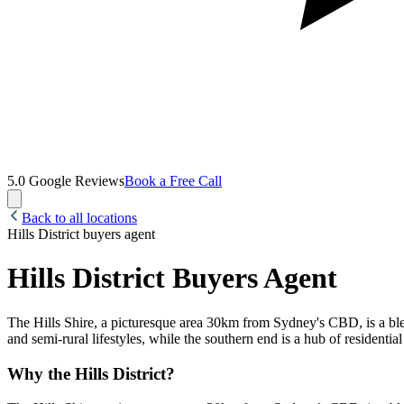
5.0
Google Reviews​​​​‌ ‍ ​‍​‍‌‍ ‌ ​‍‌‍‍‌‌‍‌ ‌‍‍‌‌‍ ‍​‍​‍​ ‍‍​‍​‍‌ ​ ‌‍​‌‌‍ ‍‌‍‍‌‌ ‌​‌ ‍‌​‍ ‍‌‍‍‌‌‍ ​‍​‍​‍ ​​‍​‍‌‍‍​‌ ​‍‌‍‌‌‌‍‌‍​‍​‍​ ‍‍​‍​‍‌‍‍​‌ ‌​‌ ‌​‌ ​​‌ ​ ​ ‍‍​‍ ​‍ ‌‍​‍‌‍‌‍‌ ​​​‍ ‌‌ ​​‌ ​‍‌‍ ‌ ​​‌‍‌‌‌ ​‍‌ ‌​‌ ‍‌​‍ ‌‌‍‌ ‌ ​‍‌‍ ‌ ‌‌‌ ​​​‍ ‍‌ ‌‍‌‍‌‌‌ ​‍‌‍​ ‌‍‌‌‌‍ ​​‍ ‍‌‍​‌‌ ​​‌ ​​​‍ ‌ ​ ‌ ‌​‌ ‌‌‌‍‌​‌‍‍‌‌‍ ​‍ ‌‍‍‌‌‍ ‍‌ ‌​‌‍‌‌‌‍ ‍‌ ‌​​‍ ‌‍‌‌‌‍‌​‌‍‍‌‌ ‌​​‍ ‌‍ ‌‌‍ ‌‍‌​‌‍‌‌​ ‌‌ ​​‌ ​‍‌‍‌‌‌ ​ ‌‍‌‌‌‍ ‍‌ ‌​‌‍​‌‌ ‌​‌‍‍‌‌‍ ‌‍ ‍​ ‍ ‌‍‍‌‌‍‌​​ ‌‌ ​ ‌‍‍‌‌ ‌​‌‍‌‌‌‌​ ‌‍‌‌‌ ‌​‌ ‌​‌‍‍‌‌‍ ‍‌‍‌ ‌ ​ ​ ‍ ‌ ‌​‌ ‍‌‌ ​​‌‍‌‌​ ‌‌ ​ ‌‍‍‌‌ ‌​‌‍‌‌‌‌​ ‌‍‌‌‌ ‌​‌ ‌​‌‍‍‌‌‍ ‍‌‍‌ ‌ ​ ​ ‍ ‌ ​​‌‍​‌‌ ‌​‌‍‍​​ ‌‌ ​‍‌‍‌‌‌ ‌‍‌‍‍‌‌‍‌‌‌ ‌ ‌​ ​‌‍​‌‌‍​‍‌‍‌‌‌‍ ​​ ‌‍​‍‌‍​‌‌ ​ ‌‍‌‌‌‌‌‌‌ ​‍‌‍ ​​ ‌‌‍‍​‌ ‌​‌ ‌​‌ ​​‌ ​ ​‍‌‌​ ​ ‌​​‌​‍‌‌​ ​‍‌​‌‍​‍‌‌​ ​‍‌​‌‍‌‍​‍‌‍‌‍‌ ​​​‍ ‌‌ ​​‌ ​‍‌‍ ‌ ​​‌‍‌‌‌ ​‍‌ ‌​‌ ‍‌​‍ ‌‌‍‌ ‌ ​‍‌‍ ‌ ‌‌‌ ​​​‍ ‍‌ ‌‍‌‍‌‌‌ ​‍‌‍​ ‌‍‌‌‌‍ ​​‍ ‍‌‍​‌‌ ​​‌ ​​​‍‌‌​ ​‍‌​‌‍‌ ​ ‌ ‌​‌ ‌‌‌‍‌​‌‍‍‌‌‍ ​‍‌‍‌‍‍‌‌‍‌​​ ‌‌ ​ ‌‍‍‌‌ ‌​‌‍‌‌‌‌​ ‌‍‌‌‌ ‌​‌ ‌​‌‍‍‌‌‍ ‍‌‍‌ ‌ ​ ​‍‌‍‌ ‌​‌ ‍‌‌ ​​‌‍‌‌​ ‌‌ ​ ‌‍‍‌‌ ‌​‌‍‌‌‌‌​ ‌‍‌‌‌ ‌​‌ ‌​‌‍‍‌‌‍ ‍‌‍‌ ‌ ​ ​‍‌‍‌ ​​‌‍​‌‌ ‌​‌‍‍​​ ‌‌ ​‍‌‍‌‌‌ ‌‍‌‍‍‌‌‍‌‌‌ ‌ ‌​ ​‌‍​‌‌‍​‍‌‍‌‌‌‍ ​​‍‌‍‌ ​​‌‍‌‌‌ ​‍‌ ​ ‌ ​​‌‍‌‌‌‍​ ‌ ‌​‌‍‍‌‌ ‌‍‌‍‌‌​ ‌‌ ​​‌ ‌‌‌‍​‍‌‍ ​‌‍‍‌‌ ​ ‌‍‍​‌‍‌‌‌‍‌​​‍​‍‌ ‌
Book a Free Call​​​​‌ ‍ ​‍​‍‌‍ ‌ ​‍‌‍‍‌‌‍‌ ‌‍‍‌‌‍ ‍​‍​‍​ ‍‍​‍​‍‌ ​ ‌‍​‌‌‍ ‍‌‍‍‌‌ ‌​‌ ‍‌​‍ ‍‌‍‍‌‌‍ ​‍​‍​‍ ​​‍​‍‌‍‍​‌ ​‍‌‍‌‌‌‍‌‍​‍​‍​ ‍‍​‍​‍‌‍‍​‌ ‌​‌ ‌​‌ ​​‌ ​ ​ ‍‍​‍ ​‍ ‌‍​‍‌‍‌‍‌ ​​​‍ ‌‌ ​​‌ ​‍‌‍ ‌ ​​‌‍‌‌‌ ​‍‌ ‌​‌ ‍‌​‍ ‌‌‍‌ ‌ ​‍‌‍ ‌ ‌‌‌ ​​​‍ ‍‌ ‌‍‌‍‌‌‌ ​‍‌‍​ ‌‍‌‌‌‍ ​​‍ ‍‌‍​‌‌ ​​‌ ​​​‍ ‌ ​ ‌ ‌​‌ ‌‌‌‍‌​‌‍‍‌‌‍ ​‍ ‌‍‍‌‌‍ ‍‌ ‌​‌‍‌‌‌‍ ‍‌ ‌​​‍ ‌‍‌‌‌‍‌​‌‍‍‌‌ ‌​​‍ ‌‍ ‌‌‍ ‌‍‌​‌‍‌‌​ ‌‌ ​​‌ ​‍‌‍‌‌‌ ​ ‌‍‌‌‌‍ ‍‌ ‌​‌‍​‌‌ ‌​‌‍‍‌‌‍ ‌‍ ‍​ ‍ ‌‍‍‌‌‍‌​​ ‌‌ ​ ‌‍‍‌‌ ‌​‌‍‌‌‌‌​ ‌‍‌‌‌ ‌​‌ ‌​‌‍‍‌‌‍ ‍‌‍‌ ‌ ​ ​ ‍ ‌ ‌​‌ ‍‌‌ ​​‌‍‌‌​ ‌‌ ​ ‌‍‍‌‌ ‌​‌‍‌‌‌‌​ ‌‍‌‌‌ ‌​‌ ‌​‌‍‍‌‌‍ ‍‌‍‌ ‌ ​ ​ ‍ ‌ ​​‌‍​‌‌ ‌​‌‍‍​​ ‌‌ ​​‌ ​‍‌‍‍‌‌‍ ‌‌‍​‌‌ ​‍‌ ‍‌‌​​ ‌ ‌​‌‍​‌‌​ ​‌‍​‌‌‍​‍‌‍‌‌‌‍ ​​ ‌‍​‍‌‍​‌‌ ​ ‌‍‌‌‌‌‌‌‌ ​‍‌‍ ​​ ‌‌‍‍​‌ ‌​‌ ‌​‌ ​​‌ ​ ​‍‌‌​ ​ ‌​​‌​‍‌‌​ ​‍‌​‌‍​‍‌‌​ ​‍‌​‌‍‌‍​‍‌‍‌‍‌ ​​​‍ ‌‌ ​​‌ ​‍‌‍ ‌ ​​‌‍‌‌‌ ​‍‌ ‌​‌ ‍‌​‍ ‌‌‍‌ ‌ ​‍‌‍ ‌ ‌‌‌ ​​​‍ ‍‌ ‌‍‌‍‌‌‌ ​‍‌‍​ ‌‍‌‌‌‍ ​​‍ ‍‌‍​‌‌ ​​‌ ​​​‍‌‌​ ​‍‌​‌‍‌ ​ ‌ ‌​‌ ‌‌‌‍‌​‌‍‍‌‌‍ ​‍‌‍‌‍‍‌‌‍‌​​ ‌‌ ​ ‌‍‍‌‌ ‌​‌‍‌‌‌‌​ ‌‍‌‌‌ ‌​‌ ‌​‌‍‍‌‌‍ ‍‌‍‌ ‌ ​ ​‍‌‍‌ ‌​‌ ‍‌‌ ​​‌‍‌‌​ ‌‌ ​ ‌‍‍‌‌ ‌​‌‍‌‌‌‌​ ‌‍‌‌‌ ‌​‌ ‌​‌‍‍‌‌‍ ‍‌‍‌ ‌ ​ ​‍‌‍‌ ​​‌‍​‌‌ ‌​‌‍‍​​ ‌‌ ​​‌ ​‍‌‍‍‌‌‍ ‌‌‍​‌‌ ​‍‌ ‍‌‌​​ ‌ ‌​‌‍​‌‌​ ​‌‍​‌‌‍​‍‌‍‌‌‌‍ ​​‍‌‍‌ ​​‌‍‌‌‌ ​‍‌ ​ ‌ ​​‌‍‌‌‌‍​ ‌ ‌​‌‍‍‌‌ ‌‍‌‍‌‌​ ‌‌ ​​‌ ‌‌‌‍​‍‌‍ ​‌‍‍‌‌ ​ ‌‍‍​‌‍‌‌‌‍‌​​‍​‍‌ ‌
Back to all locations
Hills District buyers agent​​​​‌ ‍ ​‍​‍‌‍ ‌ ​‍‌‍‍‌‌‍‌ ‌‍‍‌‌‍ ‍​‍​‍​ ‍‍​‍​‍‌ ​ ‌‍​‌‌‍ ‍‌‍‍‌‌ ‌​‌ ‍‌​‍ ‍‌‍‍‌‌‍ ​‍​‍​‍ ​​‍​‍‌‍‍​‌ ​‍‌‍‌‌‌‍‌‍​‍​‍​ ‍‍​‍​‍‌‍‍​‌ ‌​‌ ‌​‌ ​​‌ ​ ​ ‍‍​‍ ​‍ ‌‍​‍‌‍‌‍‌ ​​​‍ ‌‌ ​​‌ ​‍‌‍ ‌ ​​‌‍‌‌‌ ​‍‌ ‌​‌ ‍‌​‍ ‌‌‍‌ ‌ ​‍‌‍ ‌ ‌‌‌ ​​​‍ ‍‌ ‌‍‌‍‌‌‌ ​‍‌‍​ ‌‍‌‌‌‍ ​​‍ ‍‌‍​‌‌ ​​‌ ​​​‍ ‌ ​ ‌ ‌​‌ ‌‌‌‍‌​‌‍‍‌‌‍ ​‍ ‌‍‍‌‌‍ ‍‌ ‌​‌‍‌‌‌‍ ‍‌ ‌​​‍ ‌‍‌‌‌‍‌​‌‍‍‌‌ ‌​​‍ ‌‍ ‌‌‍ ‌‍‌​‌‍‌‌​ ‌‌ ​​‌ ​‍‌‍‌‌‌ ​ ‌‍‌‌‌‍ ‍‌ ‌​‌‍​‌‌ ‌​‌‍‍‌‌‍ ‌‍ ‍​ ‍ ‌‍‍‌‌‍‌​​ ‌‌‍ ​‌‍ ‌‍​ ​‍ ‌‌‍‍​‌‍‍‌‌‍ ​‌‍ ​‌ ​ ​ ‍ ‌ ‌​‌ ‍‌‌ ​​‌‍‌‌​ ‌‌‍ ​‌‍ ‌‍​ ‌‍​‌‌ ‌​‌‍‍‌‌‍ ‌‍ ‍​ ‍ ‌ ​​‌‍​‌‌ ‌​‌‍‍​​ ‌‌ ‌​‌‍​‌‌‍‌ ‌‍ ​‌‍‍‌‌‍ ‍‌‍‌‌​ ‌‍​‍‌‍​‌‌ ​ ‌‍‌‌‌‌‌‌‌ ​‍‌‍ ​​ ‌‌‍‍​‌ ‌​‌ ‌​‌ ​​‌ ​ ​‍‌‌​ ​ ‌​​‌​‍‌‌​ ​‍‌​‌‍​‍‌‌​ ​‍‌​‌‍‌‍​‍‌‍‌‍‌ ​​​‍ ‌‌ ​​‌ ​‍‌‍ ‌ ​​‌‍‌‌‌ ​‍‌ ‌​‌ ‍‌​‍ ‌‌‍‌ ‌ ​‍‌‍ ‌ ‌‌‌ ​​​‍ ‍‌ ‌‍‌‍‌‌‌ ​‍‌‍​ ‌‍‌‌‌‍ ​​‍ ‍‌‍​‌‌ ​​‌ ​​​‍‌‌​ ​‍‌​‌‍‌ ​ ‌ ‌​‌ ‌‌‌‍‌​‌‍‍‌‌‍ ​‍‌‍‌‍‍‌‌‍‌​​ ‌‌‍ ​‌‍ ‌‍​ ​‍ ‌‌‍‍​‌‍‍‌‌‍ ​‌‍ ​‌ ​ ​‍‌‍‌ ‌​‌ ‍‌‌ ​​‌‍‌‌​ ‌‌‍ ​‌‍ ‌‍​ ‌‍​‌‌ ‌​‌‍‍‌‌‍ ‌‍ ‍​‍‌‍‌ ​​‌‍​‌‌ ‌​‌‍‍​​ ‌‌ ‌​‌‍​‌‌‍‌ ‌‍ ​‌‍‍‌‌‍ ‍‌‍‌‌​‍‌‍‌ ​​‌‍‌‌‌ ​‍‌ ​ ‌ ​​‌‍‌‌‌‍​ ‌ ‌​‌‍‍‌‌ ‌‍‌‍‌‌​ ‌‌ ​​‌ ‌‌‌‍​‍‌‍ ​‌‍‍‌‌ ​ ‌‍‍​‌‍‌‌‌‍‌​​‍​‍‌ ‌
Hills District Buyers Agent​​​​‌ ‍ ​‍​‍‌‍ ‌ ​‍‌‍‍‌‌‍‌ ‌‍‍‌‌‍ ‍​‍​‍​ ‍‍​‍​‍‌ ​ ‌‍​‌‌‍ ‍‌‍‍‌‌ ‌​‌ ‍‌​‍ ‍‌‍‍‌‌‍ ​‍​‍​‍ ​​‍​‍‌‍‍​‌ ​‍‌‍‌‌‌‍‌‍​‍​‍​ ‍‍​‍​‍‌‍‍​‌ ‌​‌ ‌​‌ ​​‌ ​ ​ ‍‍​‍ ​‍ ‌‍​‍‌‍‌‍‌ ​​​‍ ‌‌ ​​‌ ​‍‌‍ ‌ ​​‌‍‌‌‌ ​‍‌ ‌​‌ ‍‌​‍ ‌‌‍‌ ‌ ​‍‌‍ ‌ ‌‌‌ ​​​‍ ‍‌ ‌‍‌‍‌‌‌ ​‍‌‍​ ‌‍‌‌‌‍ ​​‍ ‍‌‍​‌‌ ​​‌ ​​​‍ ‌ ​ ‌ ‌​‌ ‌‌‌‍‌​‌‍‍‌‌‍ ​‍ ‌‍‍‌‌‍ ‍‌ ‌​‌‍‌‌‌‍ ‍‌ ‌​​‍ ‌‍‌‌‌‍‌​‌‍‍‌‌ ‌​​‍ ‌‍ ‌‌‍ ‌‍‌​‌‍‌‌​ ‌‌ ​​‌ ​‍‌‍‌‌‌ ​ ‌‍‌‌‌‍ ‍‌ ‌​‌‍​‌‌ ‌​‌‍‍‌‌‍ ‌‍ ‍​ ‍ ‌‍‍‌‌‍‌​​ ‌‌‍ ​‌‍ ‌‍​ ​‍ ‌‌‍‍​‌‍‍‌‌‍ ​‌‍ ​‌ ​ ​ ‍ ‌ ‌​‌ ‍‌‌ ​​‌‍‌‌​ ‌‌‍ ​‌‍ ‌‍​ ‌‍​‌‌ ‌​‌‍‍‌‌‍ ‌‍ ‍​ ‍ ‌ ​​‌‍​‌‌ ‌​‌‍‍​​ ‌‌‍‍​​ ​‌​ ‌‍​‍‌‍​‌‌ ​ ‌‍‌‌‌‌‌‌‌ ​‍‌‍ ​​ ‌‌‍‍​‌ ‌​‌ ‌​‌ ​​‌ ​ ​‍‌‌​ ​ ‌​​‌​‍‌‌​ ​‍‌​‌‍​‍‌‌​ ​‍‌​‌‍‌‍​‍‌‍‌‍‌ ​​​‍ ‌‌ ​​‌ ​‍‌‍ ‌ ​​‌‍‌‌‌ ​‍‌ ‌​‌ ‍‌​‍ ‌‌‍‌ ‌ ​‍‌‍ ‌ ‌‌‌ ​​​‍ ‍‌ ‌‍‌‍‌‌‌ ​‍‌‍​ ‌‍‌‌‌‍ ​​‍ ‍‌‍​‌‌ ​​‌ ​​​‍‌‌​ ​‍‌​‌‍‌ ​ ‌ ‌​‌ ‌‌‌‍‌​‌‍‍‌‌‍ ​‍‌‍‌‍‍‌‌‍‌​​ ‌‌‍ ​‌‍ ‌‍​ ​‍ ‌‌‍‍​‌‍‍‌‌‍ ​‌‍ ​‌ ​ ​‍‌‍‌ ‌​‌ ‍‌‌ ​​‌‍‌‌​ ‌‌‍ ​‌‍ ‌‍​ ‌‍​‌‌ ‌​‌‍‍‌‌‍ ‌‍ ‍​‍‌‍‌ ​​‌‍​‌‌ ‌​‌‍‍​​ ‌‌‍‍​​ ​‌​‍‌‍‌ ​​‌‍‌‌‌ ​‍‌ ​ ‌ ​​‌‍‌‌‌‍​ ‌ ‌​‌‍‍‌‌ ‌‍‌‍‌‌​ ‌‌ ​​‌ ‌‌‌‍​‍‌‍ ​‌‍‍‌‌ ​ ‌‍‍​‌‍‌‌‌‍‌​​‍​‍‌ ‌
The Hills Shire, a picturesque area 30km from Sydney's CBD, is a blen
and semi-rural lifestyles, while the southern end is a hub of residential and commercial vibrancy.​​​​‌ ‍ ​‍​‍‌‍ ‌ ​‍‌‍‍‌‌‍‌ ‌‍‍‌‌‍ ‍​‍​‍​ ‍‍​‍​‍‌ ​ ‌‍​‌‌‍ ‍‌‍‍‌‌ ‌​‌ ‍‌​‍ ‍‌‍‍‌‌‍ ​‍​‍​‍ ​​‍​‍‌‍‍​‌ ​‍‌‍‌‌‌‍‌‍​‍​‍​ ‍‍​‍​‍‌‍‍​‌ ‌​‌ ‌​‌ ​​‌ ​ ​ ‍‍​‍ ​‍ ‌‍​‍‌‍‌‍‌ ​​​‍ ‌‌ ​​‌ ​‍‌‍ ‌ ​​‌‍‌‌‌ ​‍‌ ‌​‌ ‍‌​‍ ‌‌‍‌ ‌ ​‍‌‍ ‌ ‌‌‌ ​​​‍ ‍‌ ‌‍‌‍‌‌‌ ​‍‌‍​ ‌‍‌‌‌‍ ​​‍ ‍‌‍​‌‌ ​​‌ ​​​‍ ‌ ​ ‌ ‌​‌ ‌‌‌‍‌​‌‍‍‌‌‍ ​‍ ‌‍‍‌‌‍ ‍‌ ‌​‌‍‌‌‌‍ ‍‌ ‌​​‍ ‌‍‌‌‌‍‌​‌‍‍‌‌ ‌​​‍ ‌‍ ‌‌‍ ‌‍‌​‌‍‌‌​ ‌‌ ​​‌ ​‍‌‍‌‌‌ ​ ‌‍‌‌‌‍ ‍‌ ‌​‌‍​‌‌ ‌​‌‍‍‌‌‍ ‌‍ ‍​ ‍ ‌‍‍‌‌‍‌​​ ‌‌‍ ​‌‍ ‌‍​ ​‍ ‌‌‍‍​‌‍‍‌‌‍ ​‌‍ ​‌ ​ ​ ‍ ‌ ‌​‌ ‍‌‌ ​​‌‍‌‌​ ‌‌‍ ​‌‍ ‌‍​ ‌‍​‌‌ ‌​‌‍‍‌‌‍ ‌‍ ‍​ ‍ ‌ ​​‌‍​‌‌ ‌​‌‍‍​​ ‌‌ ​ ‌ ‌‌‌‍ ‌‌‍ ‌‌‍​‌‌ ​‍‌ ‍‌​ ‌‍​‍‌‍​‌‌ ​ ‌‍‌‌‌‌‌‌‌ ​‍‌‍ ​​ ‌‌‍‍​‌ ‌​‌ ‌​‌ ​​‌ ​ ​‍‌‌​ ​ ‌​​‌​‍‌‌​ ​‍‌​‌‍​‍‌‌​ ​‍‌​‌‍‌‍​‍‌‍‌‍‌ ​​​‍ ‌‌ ​​‌ ​‍‌‍ ‌ ​​‌‍‌‌‌ ​‍‌ ‌​‌ ‍‌​‍ ‌‌‍‌ ‌ ​‍‌‍ ‌ ‌‌‌ ​​​‍ ‍‌ ‌‍‌‍‌‌‌ ​‍
Why the Hills District?​​​​‌ ‍ ​‍​‍‌‍ ‌ ​‍‌‍‍‌‌‍‌ ‌‍‍‌‌‍ ‍​‍​‍​ ‍‍​‍​‍‌ ​ ‌‍​‌‌‍ ‍‌‍‍‌‌ ‌​‌ ‍‌​‍ ‍‌‍‍‌‌‍ ​‍​‍​‍ ​​‍​‍‌‍‍​‌ ​‍‌‍‌‌‌‍‌‍​‍​‍​ ‍‍​‍​‍‌‍‍​‌ ‌​‌ ‌​‌ ​​‌ ​ ​ ‍‍​‍ ​‍ ‌‍​‍‌‍‌‍‌ ​​​‍ ‌‌ ​​‌ ​‍‌‍ ‌ ​​‌‍‌‌‌ ​‍‌ ‌​‌ ‍‌​‍ ‌‌‍‌ ‌ ​‍‌‍ ‌ ‌‌‌ ​​​‍ ‍‌ ‌‍‌‍‌‌‌ ​‍‌‍​ ‌‍‌‌‌‍ ​​‍ ‍‌‍​‌‌ ​​‌ ​​​‍ ‌ ​ ‌ ‌​‌ ‌‌‌‍‌​‌‍‍‌‌‍ ​‍ ‌‍‍‌‌‍ ‍‌ ‌​‌‍‌‌‌‍ ‍‌ ‌​​‍ ‌‍‌‌‌‍‌​‌‍‍‌‌ ‌​​‍ ‌‍ ‌‌‍ ‌‍‌​‌‍‌‌​ ‌‌ ​​‌ ​‍‌‍‌‌‌ ​ ‌‍‌‌‌‍ ‍‌ ‌​‌‍​‌‌ ‌​‌‍‍‌‌‍ ‌‍ ‍​ ‍ ‌‍‍‌‌‍‌​​ ‌‌‍ ​‌‍ ‌‍​ ​‍ ‌‌‍‍​‌‍‍‌‌‍ ​‌‍ ​‌ ​ ​ ‍ ‌ ‌​‌ ‍‌‌ ​​‌‍‌‌​ ‌‌‍ ​‌‍ ‌‍​ ‌‍​‌‌ ‌​‌‍‍‌‌‍ ‌‍ ‍​ ‍ ‌ ​​‌‍​‌‌ ‌​‌‍‍​​ ‌‌‍​‍‌‍ ‌‍‌​‌ ‍‌​‍‌‌​ ‌‌‌​​‍‌‌ ‌‍‍ ‌‍‌‌‌ ‍‌​‍‌‌​ ​ ‌​‌​​‍‌‌​ ​ ‌​‌​​‍‌‌​ ​‍​ ​‍‌‍ ​‌‍ ‌‍​ ​‍ ‌‌‍‍​‌‍‍‌‌‍ ​‌‍ ​‌ ​ ​‍ ‌​ ​​​‍‌‌​ ​‍​ ​‍​‍‌‌​ ‌‌‌​‌​​‍ ‍‌‍​ ‌‍‍​‌‍‍‌‌‍ ​‌‍‌​‌ ​‍‌‍‌‌‌‍ ‍​‍‌‌​ ‌‌‌​​‍‌‌ ‌‍‍ ‌‍‌‌‌ ‍‌​‍‌‌​ ​ ‌​‌​​‍‌‌​ ​ ‌​‌​​‍‌‌​ ​‍​ ​‍‌‍ ​‌‍ ‌‍​ ​‍ ‌‌‍‍​‌‍‍‌‌‍ ​‌‍ ​‌ ​ ​‍ ‌​ ​‌​‍‌‌​ ​‍​ ​‍​‍‌‌​ ‌‌‌​‌​​‍ ‍‌ ‌​‌‍‌‌‌ ‍​‌ ‌​​ ‌‍​‍‌‍​‌‌ ​ ‌‍‌‌‌‌‌‌‌ ​‍‌‍ ​​ ‌‌‍‍​‌ ‌​‌ ‌​‌ ​​‌ ​ ​‍‌‌​ ​ ‌​​‌​‍‌‌​ ​‍‌​‌‍​‍‌‌​ ​‍‌​‌‍‌‍​‍‌‍‌‍‌ ​​​‍ ‌‌ ​​‌ ​‍‌‍ ‌ ​​‌‍‌‌‌ ​‍‌ ‌​‌ ‍‌​‍ ‌‌‍‌ ‌ ​‍‌‍ ‌ ‌‌‌ ​​​‍ ‍‌ ‌‍‌‍‌‌‌ ​‍‌‍​ ‌‍‌‌‌‍ ​​‍ ‍‌‍​‌‌ ​​‌ ​​​‍‌‌​ ​‍‌​‌‍‌ ​ ‌ ‌​‌ ‌‌‌‍‌​‌‍‍‌‌‍ ​‍‌‍‌‍‍‌‌‍‌​​ ‌‌‍ ​‌‍ ‌‍​ ​‍ ‌‌‍‍​‌‍‍‌‌‍ ​‌‍ ​‌ ​ ​‍‌‍‌ ‌​‌ ‍‌‌ ​​‌‍‌‌​ ‌‌‍ ​‌‍ ‌‍​ ‌‍​‌‌ ‌​‌‍‍‌‌‍ ‌‍ ‍​‍‌‍‌ ​​‌‍​‌‌ ‌​‌‍‍​​ ‌‌‍​‍‌‍ ‌‍‌​‌ ‍‌​‍‌‌​ ‌‌‌​​‍‌‌ ‌‍‍ ‌‍‌‌‌ ‍‌​‍‌‌​ ​ ‌​‌​​‍‌‌​ ​ ‌​‌​​‍‌‌​ ​‍​ ​‍‌‍ ​‌‍ ‌‍​ ​‍ ‌‌‍‍​‌‍‍‌‌‍ ​‌‍ ​‌ ​ ​‍ ‌​ ​​​‍‌‌​ ​‍​ ​‍​‍‌‌​ ‌‌‌​‌​​‍ ‍‌‍​ ‌‍‍​‌‍‍‌‌‍ ​‌‍‌​‌ ​‍‌‍‌‌‌‍ ‍​‍‌‌​ ‌‌‌​​‍‌‌ ‌‍‍ ‌‍‌‌‌ ‍‌​‍‌‌​ ​ ‌​‌​​‍‌‌​ ​ ‌​‌​​‍‌‌​ ​‍​ ​‍‌‍ ​‌‍ ‌‍​ ​‍ ‌‌‍‍​‌‍‍‌‌‍ ​‌‍ ​‌ ​ ​‍ ‌​ ​‌​‍‌‌​ ​‍​ ​‍​‍‌‌​ ‌‌‌​‌​​‍ ‍‌ ‌​‌‍‌‌‌ ‍​‌ ‌​​‍‌‍‌ ​​‌‍‌‌‌ ​‍‌ ​ ‌ ​​‌‍‌‌‌‍​ ‌ ‌​‌‍‍‌‌ ‌‍‌‍‌‌​ ‌‌ ​​‌ ‌‌‌‍​‍‌‍ ​‌‍‍‌‌ ​ ‌‍‍​‌‍‌‌‌‍‌​​‍​‍‌ ‌