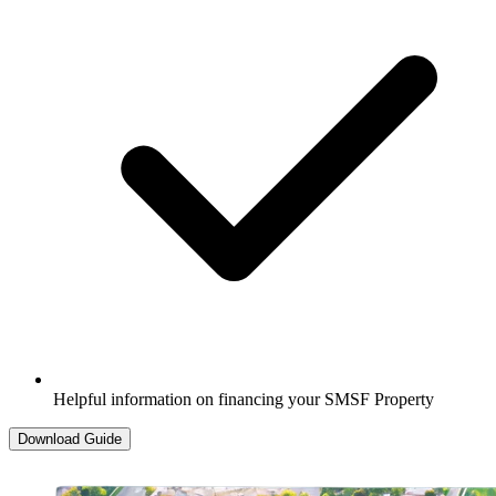
Helpful information on financing your SMSF Property​​​​‌ ‍ ​‍​‍‌‍ ‌ ​‍‌‍‍‌‌‍‌ ‌‍‍‌‌‍ ‍​‍​‍​ ‍‍​‍​‍‌ ​ ‌‍​‌‌‍ ‍‌‍‍‌‌ ‌​‌ ‍‌​‍ ‍‌‍‍‌‌‍ ​‍​‍​‍ ​​‍​‍‌‍‍​‌ ​‍‌‍‌‌‌‍‌‍​‍​‍​ ‍‍​‍​‍‌‍‍​‌ ‌​‌ ‌​‌ ​​‌ ​ ​ ‍‍​‍ ​‍ ‌‍​‍‌‍‌‍‌ ​​​‍ ‌‌ ​​‌ ​‍‌‍ ‌ ​​‌‍‌‌‌ ​‍‌ ‌​‌ ‍‌​‍ ‌‌‍‌ ‌ ​‍‌‍ ‌ ‌‌‌ ​​​‍ ‍‌ ‌‍‌‍‌‌‌ ​‍‌‍​ ‌‍‌‌‌‍ ​​‍ ‍‌‍​‌‌ ​​‌ ​​​‍ ‌ ​ ‌ ‌​‌ ‌‌‌‍‌​‌‍‍‌‌‍ ​‍ ‌‍‍‌‌‍ ‍‌ ‌​‌‍‌‌‌‍ ‍‌ ‌​​‍ ‌‍‌‌‌‍‌​‌‍‍‌‌ ‌​​‍ ‌‍ ‌‌‍ ‌‍‌​‌‍‌‌​ ‌‌ ​​‌ ​‍‌‍‌‌‌ ​ ‌‍‌‌‌‍ ‍‌ ‌​‌‍​‌‌ ‌​‌‍‍‌‌‍ ‌‍ ‍​ ‍ ‌‍‍‌‌‍‌​​ ‌‌‍‍​‌‍ ‌‍ ‌‌‍‌‌‌‌​​‌‍​‌‌‍‌ ‌‍‌‌​ ‍ ‌ ‌​‌ ‍‌‌ ​​‌‍‌‌​ ‌‌‍‍​‌‍ ‌‍ ‌‌‍‌‌‌‌​​‌‍​‌‌‍‌ ‌‍‌‌​ ‍ ‌ ​​‌‍​‌‌ ‌​‌‍‍​​ ‌‌‍‌ ‌ ‌‌‌‍‍‌‌‍‌​‌‍‌‌‌ ​ ‌​​‍‌‍ ​‌‍ ‌‍​ ‌‍‍ ​‍ ‍‌‍‌ ‌ ‌‌‌‍‍‌‌‍‌​‌‍‌‌‌ ​ ​‍‌‌​ ‌‌‌​​‍‌‌ ‌‍‍ ‌‍‌‌‌ ‍‌​‍‌‌​ ​ ‌​‌​​‍‌‌​ ​ ‌​‌​​‍‌‌​ ​‍​ ​‍‌‍‌ ​‍ ‌​ ​​​‍‌‌​ ​‍​ ​‍​‍‌‌​ ‌‌‌​‌​​‍ ‍‌‍​‍‌ ‌‌‌‍ ​‌‍ ​‌‍‌‌‌ ‌​‌ ​ ​‍‌‌​ ‌‌‌​​‍​ ​‍​‍‌‌​ ‌‌‌​‌​​ ‌‍​‍‌‍​‌‌ ​ ‌‍‌‌‌‌‌‌‌ ​‍‌‍ ​​ ‌‌‍‍​‌ ‌​‌ ‌​‌ ​​‌ ​ ​‍‌‌​ ​ ‌​​‌​‍‌‌​ ​‍‌​‌‍​‍‌‌​ ​‍‌​‌‍‌‍​‍‌‍‌‍‌ ​​​‍ ‌‌ ​​‌ ​‍‌‍ ‌ ​​‌‍‌‌‌ ​‍‌ ‌​‌ ‍‌​‍ ‌‌‍‌ ‌ ​‍‌‍ ‌ ‌‌‌ ​​​‍ ‍‌ ‌‍‌‍‌‌‌ ​‍‌‍​ ‌‍‌‌‌‍ ​​‍ ‍‌‍​‌‌ ​​‌ ​​​‍‌‌​ ​‍‌​‌‍‌ ​ ‌ ‌​‌ ‌‌‌‍‌​‌‍‍‌‌‍ ​‍‌‍‌‍‍‌‌‍‌​​ ‌‌‍‍​‌‍ ‌‍ ‌‌‍‌‌‌‌​​‌‍​‌‌‍‌ ‌‍‌‌​‍‌‍‌ ‌​‌ ‍‌‌ ​​‌‍‌‌​ ‌‌‍‍​‌‍ ‌‍ ‌‌‍‌‌‌‌​​‌‍​‌‌‍‌ ‌‍‌‌​‍‌‍‌ ​​‌‍​‌‌ ‌​‌‍‍​​ ‌‌‍‌ ‌ ‌‌‌‍‍‌‌‍‌​‌‍‌‌‌ ​ ‌​​‍‌‍ ​‌‍ ‌‍​ ‌‍‍ ​‍ ‍‌‍‌ ‌ ‌‌‌‍‍‌‌‍‌​‌‍‌‌‌ ​ ​‍‌‌​ ‌‌‌​​‍‌‌ ‌‍‍ ‌‍‌‌‌ ‍‌​‍‌‌​ ​ ‌​‌​​‍‌‌​ ​ ‌​‌​​‍‌‌​ ​‍​ ​‍‌‍‌ ​‍ ‌​ ​​​‍‌‌​ ​‍​ ​‍​‍‌‌​ ‌‌‌​‌​​‍ ‍‌‍​‍‌ ‌‌‌‍ ​‌‍ ​‌‍‌‌‌ ‌​‌ ​ ​‍‌‌​ ‌‌‌​​‍​ ​‍​‍‌‌​ ‌‌‌​‌​​‍‌‍‌ ​​‌‍‌‌‌ ​‍‌ ​ ‌ ​​‌‍‌‌‌‍​ ‌ ‌​‌‍‍‌‌ ‌‍‌‍‌‌​ ‌‌ ​​‌ ‌‌‌‍​‍‌‍ ​‌‍‍‌‌ ​ ‌‍‍​‌‍‌‌‌‍‌​​‍​‍‌ ‌
Download Guide​​​​‌ ‍ ​‍​‍‌‍ ‌ ​‍‌‍‍‌‌‍‌ ‌‍‍‌‌‍ ‍​‍​‍​ ‍‍​‍​‍‌ ​ ‌‍​‌‌‍ ‍‌‍‍‌‌ ‌​‌ ‍‌​‍ ‍‌‍‍‌‌‍ ​‍​‍​‍ ​​‍​‍‌‍‍​‌ ​‍‌‍‌‌‌‍‌‍​‍​‍​ ‍‍​‍​‍‌‍‍​‌ ‌​‌ ‌​‌ ​​‌ ​ ​ ‍‍​‍ ​‍ ‌‍​‍‌‍‌‍‌ ​​​‍ ‌‌ ​​‌ ​‍‌‍ ‌ ​​‌‍‌‌‌ ​‍‌ ‌​‌ ‍‌​‍ ‌‌‍‌ ‌ ​‍‌‍ ‌ ‌‌‌ ​​​‍ ‍‌ ‌‍‌‍‌‌‌ ​‍‌‍​ ‌‍‌‌‌‍ ​​‍ ‍‌‍​‌‌ ​​‌ ​​​‍ ‌ ​ ‌ ‌​‌ ‌‌‌‍‌​‌‍‍‌‌‍ ​‍ ‌‍‍‌‌‍ ‍‌ ‌​‌‍‌‌‌‍ ‍‌ ‌​​‍ ‌‍‌‌‌‍‌​‌‍‍‌‌ ‌​​‍ ‌‍ ‌‌‍ ‌‍‌​‌‍‌‌​ ‌‌ ​​‌ ​‍‌‍‌‌‌ ​ ‌‍‌‌‌‍ ‍‌ ‌​‌‍​‌‌ ‌​‌‍‍‌‌‍ ‌‍ ‍​ ‍ ‌‍‍‌‌‍‌​​ ‌‌‍‍​‌‍ ‌‍ ‌‌‍‌‌‌‌​​‌‍​‌‌‍‌ ‌‍‌‌​ ‍ ‌ ‌​‌ ‍‌‌ ​​‌‍‌‌​ ‌‌‍‍​‌‍ ‌‍ ‌‌‍‌‌‌‌​​‌‍​‌‌‍‌ ‌‍‌‌​ ‍ ‌ ​​‌‍​‌‌ ‌​‌‍‍​​ ‌‌‍‌ ‌ ‌‌‌‍‍‌‌‍‌​‌‍‌‌‌ ​ ‌​​‍‌‍ ​‌‍ ‌‍​ ‌‍‍ ​‍ ‍‌‍‌ ‌ ‌‌‌‍‍‌‌‍‌​‌‍‌‌‌ ​ ​‍‌‌​ ‌‌‌​​‍‌‌ ‌‍‍ ‌‍‌‌‌ ‍‌​‍‌‌​ ​ ‌​‌​​‍‌‌​ ​ ‌​‌​​‍‌‌​ ​‍​ ​‍‌‍‌ ​‍ ‌​ ​​​‍‌‌​ ​‍​ ​‍​‍‌‌​ ‌‌‌​‌​​‍ ‍‌‍​ ‌ ‌​‌‍​‌​‍ ‍‌‍ ​‌‍​‌‌‍​‍‌‍‌‌‌‍ ​​ ‌‍​‍‌‍​‌‌ ​ ‌‍‌‌‌‌‌‌‌ ​‍‌‍ ​​ ‌‌‍‍​‌ ‌​‌ ‌​‌ ​​‌ ​ ​‍‌‌​ ​ ‌​​‌​‍‌‌​ ​‍‌​‌‍​‍‌‌​ ​‍‌​‌‍‌‍​‍‌‍‌‍‌ ​​​‍ ‌‌ ​​‌ ​‍‌‍ ‌ ​​‌‍‌‌‌ ​‍‌ ‌​‌ ‍‌​‍ ‌‌‍‌ ‌ ​‍‌‍ ‌ ‌‌‌ ​​​‍ ‍‌ ‌‍‌‍‌‌‌ ​‍‌‍​ ‌‍‌‌‌‍ ​​‍ ‍‌‍​‌‌ ​​‌ ​​​‍‌‌​ ​‍‌​‌‍‌ ​ ‌ ‌​‌ ‌‌‌‍‌​‌‍‍‌‌‍ ​‍‌‍‌‍‍‌‌‍‌​​ ‌‌‍‍​‌‍ ‌‍ ‌‌‍‌‌‌‌​​‌‍​‌‌‍‌ ‌‍‌‌​‍‌‍‌ ‌​‌ ‍‌‌ ​​‌‍‌‌​ ‌‌‍‍​‌‍ ‌‍ ‌‌‍‌‌‌‌​​‌‍​‌‌‍‌ ‌‍‌‌​‍‌‍‌ ​​‌‍​‌‌ ‌​‌‍‍​​ ‌‌‍‌ ‌ ‌‌‌‍‍‌‌‍‌​‌‍‌‌‌ ​ ‌​​‍‌‍ ​‌‍ ‌‍​ ‌‍‍ ​‍ ‍‌‍‌ ‌ ‌‌‌‍‍‌‌‍‌​‌‍‌‌‌ ​ ​‍‌‌​ ‌‌‌​​‍‌‌ ‌‍‍ ‌‍‌‌‌ ‍‌​‍‌‌​ ​ ‌​‌​​‍‌‌​ ​ ‌​‌​​‍‌‌​ ​‍​ ​‍‌‍‌ ​‍ ‌​ ​​​‍‌‌​ ​‍​ ​‍​‍‌‌​ ‌‌‌​‌​​‍ ‍‌‍​ ‌ ‌​‌‍​‌​‍ ‍‌‍ ​‌‍​‌‌‍​‍‌‍‌‌‌‍ ​​‍‌‍‌ ​​‌‍‌‌‌ ​‍‌ ​ ‌ ​​‌‍‌‌‌‍​ ‌ ‌​‌‍‍‌‌ ‌‍‌‍‌‌​ ‌‌ ​​‌ ‌‌‌‍​‍‌‍ ​‌‍‍‌‌ ​ ‌‍‍​‌‍‌‌‌‍‌​​‍​‍‌ ‌