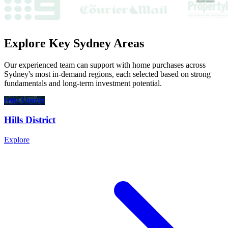
Explore Key Sydney Areas​​​​‌ ‍ ​‍​‍‌‍ ‌ ​‍‌‍‍‌‌‍‌ ‌‍‍‌‌‍ ‍​‍​‍​ ‍‍​‍​‍‌ ​ ‌‍​‌‌‍ ‍‌‍‍‌‌ ‌​‌ ‍‌​‍ ‍‌‍‍‌‌‍ ​‍​‍​‍ ​​‍​‍‌‍‍​‌ ​‍‌‍‌‌‌‍‌‍​‍​‍​ ‍‍​‍​‍‌‍‍​‌ ‌​‌ ‌​‌ ​​‌ ​ ​ ‍‍​‍ ​‍ ‌‍​‍‌‍‌‍‌ ​​​‍ ‌‌ ​​‌ ​‍‌‍ ‌ ​​‌‍‌‌‌ ​‍‌ ‌​‌ ‍‌​‍ ‌‌‍‌ ‌ ​‍‌‍ ‌ ‌‌‌ ​​​‍ ‍‌ ‌‍‌‍‌‌‌ ​‍‌‍​ ‌‍‌‌‌‍ ​​‍ ‍‌‍​‌‌ ​​‌ ​​​‍ ‌ ​ ‌ ‌​‌ ‌‌‌‍‌​‌‍‍‌‌‍ ​‍ ‌‍‍‌‌‍ ‍‌ ‌​‌‍‌‌‌‍ ‍‌ ‌​​‍ ‌‍‌‌‌‍‌​‌‍‍‌‌ ‌​​‍ ‌‍ ‌‌‍ ‌‍‌​‌‍‌‌​ ‌‌ ​​‌ ​‍‌‍‌‌‌ ​ ‌‍‌‌‌‍ ‍‌ ‌​‌‍​‌‌ ‌​‌‍‍‌‌‍ ‌‍ ‍​ ‍ ‌‍‍‌‌‍‌​​ ‌‌‍ ​‌‍ ‌‍​ ‌‍​‌‌ ‌​‌‍‍‌‌‍ ‌‍ ‍‌ ​ ‌‌​​‌‍​‌‌‍‌ ‌‍‌‌​ ‍ ‌ ‌​‌ ‍‌‌ ​​‌‍‌‌​ ‌‌‍ ​‌‍ ‌‍​ ‌‍​‌‌ ‌​‌‍‍‌‌‍ ‌‍ ‍‌ ​ ‌‌​​‌‍​‌‌‍‌ ‌‍‌‌​ ‍ ‌ ​​‌‍​‌‌ ‌​‌‍‍​​ ‌‌‍‍‌‌‍ ‍‌ ‌​‌ ​‍‌‍ ​‍ ‍‌ ‌​‌‍‍‌‌ ‌​‌‍ ​‌‍‌‌​ ‌‍​‍‌‍​‌‌ ​ ‌‍‌‌‌‌‌‌‌ ​‍‌‍ ​​ ‌‌‍‍​‌ ‌​‌ ‌​‌ ​​‌ ​ ​‍‌‌​ ​ ‌​​‌​‍‌‌​ ​‍‌​‌‍​‍‌‌​ ​‍‌​‌‍‌‍​‍‌‍‌‍‌ ​​​‍ ‌‌ ​​‌ ​‍‌‍ ‌ ​​‌‍‌‌‌ ​‍‌ ‌​‌ ‍‌​‍ ‌‌‍‌ ‌ ​‍‌‍ ‌ ‌‌‌ ​​​‍ ‍‌ ‌‍‌‍‌‌‌ ​‍‌‍​ ‌‍‌‌‌‍ ​​‍ ‍‌‍​‌‌ ​​‌ ​​​‍‌‌​ ​‍‌​‌‍‌ ​ ‌ ‌​‌ ‌‌‌‍‌​‌‍‍‌‌‍ ​‍‌‍‌‍‍‌‌‍‌​​ ‌‌‍ ​‌‍ ‌‍​ ‌‍​‌‌ ‌​‌‍‍‌‌‍ ‌‍ ‍‌ ​ ‌‌​​‌‍​‌‌‍‌ ‌‍‌‌​‍‌‍‌ ‌​‌ ‍‌‌ ​​‌‍‌‌​ ‌‌‍ ​‌‍ ‌‍​ ‌‍​‌‌ ‌​‌‍‍‌‌‍ ‌‍ ‍‌ ​ ‌‌​​‌‍​‌‌‍‌ ‌‍‌‌​‍‌‍‌ ​​‌‍​‌‌ ‌​‌‍‍​​ ‌‌‍‍‌‌‍ ‍‌ ‌​‌ ​‍‌‍ ​‍ ‍‌ ‌​‌‍‍‌‌ ‌​‌‍ ​‌‍‌‌​‍‌‍‌ ​​‌‍‌‌‌ ​‍‌ ​ ‌ ​​‌‍‌‌‌‍​ ‌ ‌​‌‍‍‌‌ ‌‍‌‍‌‌​ ‌‌ ​​‌ ‌‌‌‍​‍‌‍ ​‌‍‍‌‌ ​ ‌‍‍​‌‍‌‌‌‍‌​​‍​‍‌ ‌
Our experienced team can support with home purchases across
Sydney's most in-demand regions, each selected based on strong
fundamentals and long-term investment potential.​​​​‌ ‍ ​‍​‍‌‍ ‌ ​‍‌‍‍‌‌‍‌ ‌‍‍‌‌‍ ‍​‍​‍​ ‍‍​‍​‍‌ ​ ‌‍​‌‌‍ ‍‌‍‍‌‌ ‌​‌ ‍‌​‍ ‍‌‍‍‌‌‍ ​‍​‍​‍ ​​‍​‍‌‍‍​‌ ​‍‌‍‌‌‌‍‌‍​‍​‍​ ‍‍​‍​‍‌‍‍​‌ ‌​‌ ‌​‌ ​​‌ ​ ​ ‍‍​‍ ​‍ ‌‍​‍‌‍‌‍‌ ​​​‍ ‌‌ ​​‌ ​‍‌‍ ‌ ​​‌‍‌‌‌ ​‍‌ ‌​‌ ‍‌​‍ ‌‌‍‌ ‌ ​‍‌‍ ‌ ‌‌‌ ​​​‍ ‍‌ ‌‍‌‍‌‌‌ ​‍‌‍​ ‌‍‌‌‌‍ ​​‍ ‍‌‍​‌‌ ​​‌ ​​​‍ ‌ ​ ‌ ‌​‌ ‌‌‌‍‌​‌‍‍‌‌‍ ​‍ ‌‍‍‌‌‍ ‍‌ ‌​‌‍‌‌‌‍ ‍‌ ‌​​‍ ‌‍‌‌‌‍‌​‌‍‍‌‌ ‌​​‍ ‌‍ ‌‌‍ ‌‍‌​‌‍‌‌​ ‌‌ ​​‌ ​‍‌‍‌‌‌ ​ ‌‍‌‌‌‍ ‍‌ ‌​‌‍​‌‌ ‌​‌‍‍‌‌‍ ‌‍ ‍​ ‍ ‌‍‍‌‌‍‌​​ ‌‌‍ ​‌‍ ‌‍​ ‌‍​‌‌ ‌​‌‍‍‌‌‍ ‌‍ ‍‌ ​ ‌‌​​‌‍​‌‌‍‌ ‌‍‌‌​ ‍ ‌ ‌​‌ ‍‌‌ ​​‌‍‌‌​ ‌‌‍ ​‌‍ ‌‍​ ‌‍​‌‌ ‌​‌‍‍‌‌‍ ‌‍ ‍‌ ​ ‌‌​​‌‍​‌‌‍‌ ‌‍‌‌​ ‍ ‌ ​​‌‍​‌‌ ‌​‌‍‍​​ ‌‌‍‍‌‌‍ ‍‌ ‌​‌ ​‍‌‍ ​‍ ‍‌‍​‍‌‍ ‌‍‌​‌ ‍‌​ ‌‍​‍‌‍​‌‌ ​ ‌‍‌‌‌‌‌‌‌ ​‍‌‍ ​​ ‌‌‍‍​‌ ‌​‌ ‌​‌ ​​‌ ​ ​‍‌‌​ ​ ‌​​‌​‍‌‌​ ​‍‌​‌‍​‍‌‌​ ​‍‌​‌‍‌‍​‍‌‍‌‍‌ ​​​‍ ‌‌ ​​‌ ​‍‌‍ ‌ ​​‌‍‌‌‌ ​‍‌ ‌​‌ ‍‌​‍ ‌‌‍‌ ‌ ​‍‌‍ ‌ ‌‌‌ ​​​‍ ‍‌ ‌‍‌‍‌‌‌ ​‍‌‍​ ‌‍‌‌‌‍ ​​‍ ‍‌‍​‌‌ ​​‌ ​​​‍‌‌​ ​‍‌​‌‍‌ ​ ‌ ‌​‌ ‌‌‌‍‌​‌‍‍‌‌‍ ​‍‌‍‌‍‍‌‌‍‌​​ ‌‌‍ ​‌‍ ‌‍​ ‌‍​‌‌ ‌​‌‍‍‌‌‍ ‌‍ ‍‌ ​ ‌‌​​‌‍​‌‌‍‌ ‌‍‌‌​‍‌‍‌ ‌​‌ ‍‌‌ ​​‌‍‌‌​ ‌‌‍ ​‌‍ ‌‍​ ‌‍​‌‌ ‌​‌‍‍‌‌‍ ‌‍ ‍‌ ​ ‌‌​​‌‍​‌‌‍‌ ‌‍‌‌​‍‌‍‌ ​​‌‍​‌‌ ‌​‌‍‍​​ ‌‌‍‍‌‌‍ ‍‌ ‌​‌ ​‍‌‍ ​‍ ‍‌‍​‍‌‍ ‌‍‌​‌ ‍‌​‍‌‍‌ ​​‌‍‌‌‌ ​‍‌ ​ ‌ ​​‌‍‌‌‌‍​ ‌ ‌​‌‍‍‌‌ ‌‍‌‍‌‌​ ‌‌ ​​‌ ‌‌‌‍​‍‌‍ ​‌‍‍‌‌ ​ ‌‍‍​‌‍‌‌‌‍‌​​‍​‍‌ ‌
Hills District​​​​‌ ‍ ​‍​‍‌‍ ‌ ​‍‌‍‍‌‌‍‌ ‌‍‍‌‌‍ ‍​‍​‍​ ‍‍​‍​‍‌ ​ ‌‍​‌‌‍ ‍‌‍‍‌‌ ‌​‌ ‍‌​‍ ‍‌‍‍‌‌‍ ​‍​‍​‍ ​​‍​‍‌‍‍​‌ ​‍‌‍‌‌‌‍‌‍​‍​‍​ ‍‍​‍​‍‌‍‍​‌ ‌​‌ ‌​‌ ​​‌ ​ ​ ‍‍​‍ ​‍ ‌‍​‍‌‍‌‍‌ ​​​‍ ‌‌ ​​‌ ​‍‌‍ ‌ ​​‌‍‌‌‌ ​‍‌ ‌​‌ ‍‌​‍ ‌‌‍‌ ‌ ​‍‌‍ ‌ ‌‌‌ ​​​‍ ‍‌ ‌‍‌‍‌‌‌ ​‍‌‍​ ‌‍‌‌‌‍ ​​‍ ‍‌‍​‌‌ ​​‌ ​​​‍ ‌ ​ ‌ ‌​‌ ‌‌‌‍‌​‌‍‍‌‌‍ ​‍ ‌‍‍‌‌‍ ‍‌ ‌​‌‍‌‌‌‍ ‍‌ ‌​​‍ ‌‍‌‌‌‍‌​‌‍‍‌‌ ‌​​‍ ‌‍ ‌‌‍ ‌‍‌​‌‍‌‌​ ‌‌ ​​‌ ​‍‌‍‌‌‌ ​ ‌‍‌‌‌‍ ‍‌ ‌​‌‍​‌‌ ‌​‌‍‍‌‌‍ ‌‍ ‍​ ‍ ‌‍‍‌‌‍‌​​ ‌‌‍ ​‌‍ ‌‍​ ​‍ ‌‌‍‍​‌‍‍‌‌‍ ​‌‍ ​‌ ​ ​ ‍ ‌ ‌​‌ ‍‌‌ ​​‌‍‌‌​ ‌‌‍ ​‌‍ ‌‍​ ‌‍​‌‌ ‌​‌‍‍‌‌‍ ‌‍ ‍​ ‍ ‌ ​​‌‍​‌‌ ‌​‌‍‍​​ ‌‌‍ ‍‌‍​‌‌‍ ‌‌‍‌‌​ ‌‍​‍‌‍​‌‌ ​ ‌‍‌‌‌‌‌‌‌ ​‍‌‍ ​​ ‌‌‍‍​‌ ‌​‌ ‌​‌ ​​‌ ​ ​‍‌‌​ ​ ‌​​‌​‍‌‌​ ​‍‌​‌‍​‍‌‌​ ​‍‌​‌‍‌‍​‍‌‍‌‍‌ ​​​‍ ‌‌ ​​‌ ​‍‌‍ ‌ ​​‌‍‌‌‌ ​‍‌ ‌​‌ ‍‌​‍ ‌‌‍‌ ‌ ​‍‌‍ ‌ ‌‌‌ ​​​‍ ‍‌ ‌‍‌‍‌‌‌ ​‍‌‍​ ‌‍‌‌‌‍ ​​‍ ‍‌‍​‌‌ ​​‌ ​​​‍‌‌​ ​‍‌​‌‍‌ ​ ‌ ‌​‌ ‌‌‌‍‌​‌‍‍‌‌‍ ​‍‌‍‌‍‍‌‌‍‌​​ ‌‌‍ ​‌‍ ‌‍​ ​‍ ‌‌‍‍​‌‍‍‌‌‍ ​‌‍ ​‌ ​ ​‍‌‍‌ ‌​‌ ‍‌‌ ​​‌‍‌‌​ ‌‌‍ ​‌‍ ‌‍​ ‌‍​‌‌ ‌​‌‍‍‌‌‍ ‌‍ ‍​‍‌‍‌ ​​‌‍​‌‌ ‌​‌‍‍​​ ‌‌‍ ‍‌‍​‌‌‍ ‌‌‍‌‌​‍‌‍‌ ​​‌‍‌‌‌ ​‍‌ ​ ‌ ​​‌‍‌‌‌‍​ ‌ ‌​‌‍‍‌‌ ‌‍‌‍‌‌​ ‌‌ ​​‌ ‌‌‌‍​‍‌‍ ​‌‍‍‌‌ ​ ‌‍‍​‌‍‌‌‌‍‌​​‍​‍‌ ‌
Hills District​​​​‌ ‍ ​‍​‍‌‍ ‌ ​‍‌‍‍‌‌‍‌ ‌‍‍‌‌‍ ‍​‍​‍​ ‍‍​‍​‍‌ ​ ‌‍​‌‌‍ ‍‌‍‍‌‌ ‌​‌ ‍‌​‍ ‍‌‍‍‌‌‍ ​‍​‍​‍ ​​‍​‍‌‍‍​‌ ​‍‌‍‌‌‌‍‌‍​‍​‍​ ‍‍​‍​‍‌‍‍​‌ ‌​‌ ‌​‌ ​​‌ ​ ​ ‍‍​‍ ​‍ ‌‍​‍‌‍‌‍‌ ​​​‍ ‌‌ ​​‌ ​‍‌‍ ‌ ​​‌‍‌‌‌ ​‍‌ ‌​‌ ‍‌​‍ ‌‌‍‌ ‌ ​‍‌‍ ‌ ‌‌‌ ​​​‍ ‍‌ ‌‍‌‍‌‌‌ ​‍‌‍​ ‌‍‌‌‌‍ ​​‍ ‍‌‍​‌‌ ​​‌ ​​​‍ ‌ ​ ‌ ‌​‌ ‌‌‌‍‌​‌‍‍‌‌‍ ​‍ ‌‍‍‌‌‍ ‍‌ ‌​‌‍‌‌‌‍ ‍‌ ‌​​‍ ‌‍‌‌‌‍‌​‌‍‍‌‌ ‌​​‍ ‌‍ ‌‌‍ ‌‍‌​‌‍‌‌​ ‌‌ ​​‌ ​‍‌‍‌‌‌ ​ ‌‍‌‌‌‍ ‍‌ ‌​‌‍​‌‌ ‌​‌‍‍‌‌‍ ‌‍ ‍​ ‍ ‌‍‍‌‌‍‌​​ ‌‌‍ ​‌‍ ‌‍​ ​‍ ‌‌‍‍​‌‍‍‌‌‍ ​‌‍ ​‌ ​ ​ ‍ ‌ ‌​‌ ‍‌‌ ​​‌‍‌‌​ ‌‌‍ ​‌‍ ‌‍​ ‌‍​‌‌ ‌​‌‍‍‌‌‍ ‌‍ ‍​ ‍ ‌ ​​‌‍​‌‌ ‌​‌‍‍​​ ‌‌‍ ‍‌‍​‌‌‍ ‌‌‍‌‌​ ‌‍​‍‌‍​‌‌ ​ ‌‍‌‌‌‌‌‌‌ ​‍‌‍ ​​ ‌‌‍‍​‌ ‌​‌ ‌​‌ ​​‌ ​ ​‍‌‌​ ​ ‌​​‌​‍‌‌​ ​‍‌​‌‍​‍‌‌​ ​‍‌​‌‍‌‍​‍‌‍‌‍‌ ​​​‍ ‌‌ ​​‌ ​‍‌‍ ‌ ​​‌‍‌‌‌ ​‍‌ ‌​‌ ‍‌​‍ ‌‌‍‌ ‌ ​‍‌‍ ‌ ‌‌‌ ​​​‍ ‍‌ ‌‍‌‍‌‌‌ ​‍‌‍​ ‌‍‌‌‌‍ ​​‍ ‍‌‍​‌‌ ​​‌ ​​​‍‌‌​ ​‍‌​‌‍‌ ​ ‌ ‌​‌ ‌‌‌‍‌​‌‍‍‌‌‍ ​‍‌‍‌‍‍‌‌‍‌​​ ‌‌‍ ​‌‍ ‌‍​ ​‍ ‌‌‍‍​‌‍‍‌‌‍ ​‌‍ ​‌ ​ ​‍‌‍‌ ‌​‌ ‍‌‌ ​​‌‍‌‌​ ‌‌‍ ​‌‍ ‌‍​ ‌‍​‌‌ ‌​‌‍‍‌‌‍ ‌‍ ‍​‍‌‍‌ ​​‌‍​‌‌ ‌​‌‍‍​​ ‌‌‍ ‍‌‍​‌‌‍ ‌‌‍‌‌​‍‌‍‌ ​​‌‍‌‌‌ ​‍‌ ​ ‌ ​​‌‍‌‌‌‍​ ‌ ‌​‌‍‍‌‌ ‌‍‌‍‌‌​ ‌‌ ​​‌ ‌‌‌‍​‍‌‍ ​‌‍‍‌‌ ​ ‌‍‍​‌‍‌‌‌‍‌​​‍​‍‌ ‌
Explore