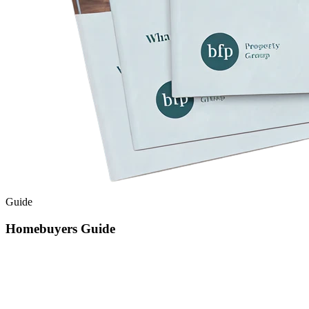
Guide​​​​‌ ‍ ​‍​‍‌‍ ‌ ​‍‌‍‍‌‌‍‌ ‌‍‍‌‌‍ ‍​‍​‍​ ‍‍​‍​‍‌ ​ ‌‍​‌‌‍ ‍‌‍‍‌‌ ‌​‌ ‍‌​‍ ‍‌‍‍‌‌‍ ​‍​‍​‍ ​​‍​‍‌‍‍​‌ ​‍‌‍‌‌‌‍‌‍​‍​‍​ ‍‍​‍​‍‌‍‍​‌ ‌​‌ ‌​‌ ​​‌ ​ ​ ‍‍​‍ ​‍ ‌‍​‍‌‍‌‍‌ ​​​‍ ‌‌ ​​‌ ​‍‌‍ ‌ ​​‌‍‌‌‌ ​‍‌ ‌​‌ ‍‌​‍ ‌‌‍‌ ‌ ​‍‌‍ ‌ ‌‌‌ ​​​‍ ‍‌ ‌‍‌‍‌‌‌ ​‍‌‍​ ‌‍‌‌‌‍ ​​‍ ‍‌‍​‌‌ ​​‌ ​​​‍ ‌ ​ ‌ ‌​‌ ‌‌‌‍‌​‌‍‍‌‌‍ ​‍ ‌‍‍‌‌‍ ‍‌ ‌​‌‍‌‌‌‍ ‍‌ ‌​​‍ ‌‍‌‌‌‍‌​‌‍‍‌‌ ‌​​‍ ‌‍ ‌‌‍ ‌‍‌​‌‍‌‌​ ‌‌ ​​‌ ​‍‌‍‌‌‌ ​ ‌‍‌‌‌‍ ‍‌ ‌​‌‍​‌‌ ‌​‌‍‍‌‌‍ ‌‍ ‍​ ‍ ‌‍‍‌‌‍‌​​ ‌‌‍‍​‌‍ ‌‍ ‌‌‍‌‌‌‌​​‌‍​‌‌‍‌ ‌‍‌‌​ ‍ ‌ ‌​‌ ‍‌‌ ​​‌‍‌‌​ ‌‌‍‍​‌‍ ‌‍ ‌‌‍‌‌‌‌​​‌‍​‌‌‍‌ ‌‍‌‌​ ‍ ‌ ​​‌‍​‌‌ ‌​‌‍‍​​ ‌‌‍‌ ‌ ‌‌‌‍‍‌‌‍‌​‌‍‌‌‌ ​ ‌​​‍‌‍ ​‌‍ ‌‍​ ‌‍‍ ​‍ ‍‌‍‌ ‌ ‌‌‌‍‍‌‌‍‌​‌‍‌‌‌ ​ ​‍‌‌​ ‌‌‌​​‍‌‌ ‌‍‍ ‌‍‌‌‌ ‍‌​‍‌‌​ ​ ‌​‌​​‍‌‌​ ​ ‌​‌​​‍‌‌​ ​‍​ ​‍‌‍‌ ​‍ ‌​ ​‍​‍‌‌​ ​‍​ ​‍​‍‌‌​ ‌‌‌​‌​​‍ ‍‌‍ ​‌‍​‌‌‍​‍‌‍‌‌‌‍ ​​ ‌‍​‍‌‍​‌‌ ​ ‌‍‌‌‌‌‌‌‌ ​‍‌‍ ​​ ‌‌‍‍​‌ ‌​‌ ‌​‌ ​​‌ ​ ​‍‌‌​ ​ ‌​​‌​‍‌‌​ ​‍‌​‌‍​‍‌‌​ ​‍‌​‌‍‌‍​‍‌‍‌‍‌ ​​​‍ ‌‌ ​​‌ ​‍‌‍ ‌ ​​‌‍‌‌‌ ​‍‌ ‌​‌ ‍‌​‍ ‌‌‍‌ ‌ ​‍‌‍ ‌ ‌‌‌ ​​​‍ ‍‌ ‌‍‌‍‌‌‌ ​‍‌‍​ ‌‍‌‌‌‍ ​​‍ ‍‌‍​‌‌ ​​‌ ​​​‍‌‌​ ​‍‌​‌‍‌ ​ ‌ ‌​‌ ‌‌‌‍‌​‌‍‍‌‌‍ ​‍‌‍‌‍‍‌‌‍‌​​ ‌‌‍‍​‌‍ ‌‍ ‌‌‍‌‌‌‌​​‌‍​‌‌‍‌ ‌‍‌‌​‍‌‍‌ ‌​‌ ‍‌‌ ​​‌‍‌‌​ ‌‌‍‍​‌‍ ‌‍ ‌‌‍‌‌‌‌​​‌‍​‌‌‍‌ ‌‍‌‌​‍‌‍‌ ​​‌‍​‌‌ ‌​‌‍‍​​ ‌‌‍‌ ‌ ‌‌‌‍‍‌‌‍‌​‌‍‌‌‌ ​ ‌​​‍‌‍ ​‌‍ ‌‍​ ‌‍‍ ​‍ ‍‌‍‌ ‌ ‌‌‌‍‍‌‌‍‌​‌‍‌‌‌ ​ ​‍‌‌​ ‌‌‌​​‍‌‌ ‌‍‍ ‌‍‌‌‌ ‍‌​‍‌‌​ ​ ‌​‌​​‍‌‌​ ​ ‌​‌​​‍‌‌​ ​‍​ ​‍‌‍‌ ​‍ ‌​ ​‍​‍‌‌​ ​‍​ ​‍​‍‌‌​ ‌‌‌​‌​​‍ ‍‌‍ ​‌‍​‌‌‍​‍‌‍‌‌‌‍ ​​‍‌‍‌ ​​‌‍‌‌‌ ​‍‌ ​ ‌ ​​‌‍‌‌‌‍​ ‌ ‌​‌‍‍‌‌ ‌‍‌‍‌‌​ ‌‌ ​​‌ ‌‌‌‍​‍‌‍ ​‌‍‍‌‌ ​ ‌‍‍​‌‍‌‌‌‍‌​​‍​‍‌ ‌
Homebuyers Guide​​​​‌ ‍ ​‍​‍‌‍ ‌ ​‍‌‍‍‌‌‍‌ ‌‍‍‌‌‍ ‍​‍​‍​ ‍‍​‍​‍‌ ​ ‌‍​‌‌‍ ‍‌‍‍‌‌ ‌​‌ ‍‌​‍ ‍‌‍‍‌‌‍ ​‍​‍​‍ ​​‍​‍‌‍‍​‌ ​‍‌‍‌‌‌‍‌‍​‍​‍​ ‍‍​‍​‍‌‍‍​‌ ‌​‌ ‌​‌ ​​‌ ​ ​ ‍‍​‍ ​‍ ‌‍​‍‌‍‌‍‌ ​​​‍ ‌‌ ​​‌ ​‍‌‍ ‌ ​​‌‍‌‌‌ ​‍‌ ‌​‌ ‍‌​‍ ‌‌‍‌ ‌ ​‍‌‍ ‌ ‌‌‌ ​​​‍ ‍‌ ‌‍‌‍‌‌‌ ​‍‌‍​ ‌‍‌‌‌‍ ​​‍ ‍‌‍​‌‌ ​​‌ ​​​‍ ‌ ​ ‌ ‌​‌ ‌‌‌‍‌​‌‍‍‌‌‍ ​‍ ‌‍‍‌‌‍ ‍‌ ‌​‌‍‌‌‌‍ ‍‌ ‌​​‍ ‌‍‌‌‌‍‌​‌‍‍‌‌ ‌​​‍ ‌‍ ‌‌‍ ‌‍‌​‌‍‌‌​ ‌‌ ​​‌ ​‍‌‍‌‌‌ ​ ‌‍‌‌‌‍ ‍‌ ‌​‌‍​‌‌ ‌​‌‍‍‌‌‍ ‌‍ ‍​ ‍ ‌‍‍‌‌‍‌​​ ‌‌‍‍​‌‍ ‌‍ ‌‌‍‌‌‌‌​​‌‍​‌‌‍‌ ‌‍‌‌​ ‍ ‌ ‌​‌ ‍‌‌ ​​‌‍‌‌​ ‌‌‍‍​‌‍ ‌‍ ‌‌‍‌‌‌‌​​‌‍​‌‌‍‌ ‌‍‌‌​ ‍ ‌ ​​‌‍​‌‌ ‌​‌‍‍​​ ‌‌‍‌ ‌ ‌‌‌‍‍‌‌‍‌​‌‍‌‌‌ ​ ‌​​‍‌‍ ​‌‍ ‌‍​ ‌‍‍ ​‍ ‍‌‍‌ ‌ ‌‌‌‍‍‌‌‍‌​‌‍‌‌‌ ​ ​‍‌‌​ ‌‌‌​​‍‌‌ ‌‍‍ ‌‍‌‌‌ ‍‌​‍‌‌​ ​ ‌​‌​​‍‌‌​ ​ ‌​‌​​‍‌‌​ ​‍​ ​‍‌‍‌ ​‍ ‌​ ​‍​‍‌‌​ ​‍​ ​‍​‍‌‌​ ‌‌‌​‌​​‍ ‍‌ ‌​‌‍‍‌‌ ‌​‌‍ ​‌‍‌‌​ ‌‍​‍‌‍​‌‌ ​ ‌‍‌‌‌‌‌‌‌ ​‍‌‍ ​​ ‌‌‍‍​‌ ‌​‌ ‌​‌ ​​‌ ​ ​‍‌‌​ ​ ‌​​‌​‍‌‌​ ​‍‌​‌‍​‍‌‌​ ​‍‌​‌‍‌‍​‍‌‍‌‍‌ ​​​‍ ‌‌ ​​‌ ​‍‌‍ ‌ ​​‌‍‌‌‌ ​‍‌ ‌​‌ ‍‌​‍ ‌‌‍‌ ‌ ​‍‌‍ ‌ ‌‌‌ ​​​‍ ‍‌ ‌‍‌‍‌‌‌ ​‍‌‍​ ‌‍‌‌‌‍ ​​‍ ‍‌‍​‌‌ ​​‌ ​​​‍‌‌​ ​‍‌​‌‍‌ ​ ‌ ‌​‌ ‌‌‌‍‌​‌‍‍‌‌‍ ​‍‌‍‌‍‍‌‌‍‌​​ ‌‌‍‍​‌‍ ‌‍ ‌‌‍‌‌‌‌​​‌‍​‌‌‍‌ ‌‍‌‌​‍‌‍‌ ‌​‌ ‍‌‌ ​​‌‍‌‌​ ‌‌‍‍​‌‍ ‌‍ ‌‌‍‌‌‌‌​​‌‍​‌‌‍‌ ‌‍‌‌​‍‌‍‌ ​​‌‍​‌‌ ‌​‌‍‍​​ ‌‌‍‌ ‌ ‌‌‌‍‍‌‌‍‌​‌‍‌‌‌ ​ ‌​​‍‌‍ ​‌‍ ‌‍​ ‌‍‍ ​‍ ‍‌‍‌ ‌ ‌‌‌‍‍‌‌‍‌​‌‍‌‌‌ ​ ​‍‌‌​ ‌‌‌​​‍‌‌ ‌‍‍ ‌‍‌‌‌ ‍‌​‍‌‌​ ​ ‌​‌​​‍‌‌​ ​ ‌​‌​​‍‌‌​ ​‍​ ​‍‌‍‌ ​‍ ‌​ ​‍​‍‌‌​ ​‍​ ​‍​‍‌‌​ ‌‌‌​‌​​‍ ‍‌ ‌​‌‍‍‌‌ ‌​‌‍ ​‌‍‌‌​‍‌‍‌ ​​‌‍‌‌‌ ​‍‌ ​ ‌ ​​‌‍‌‌‌‍​ ‌ ‌​‌‍‍‌‌ ‌‍‌‍‌‌​ ‌‌ ​​‌ ‌‌‌‍​‍‌‍ ​‌‍‍‌‌ ​ ‌‍‍​‌‍‌‌‌‍‌​​‍​‍‌ ‌