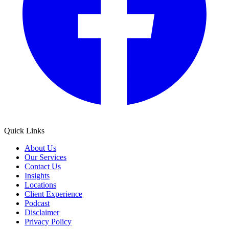
Quick Links​​​​‌ ‍ ​‍​‍‌‍ ‌ ​‍‌‍‍‌‌‍‌ ‌‍‍‌‌‍ ‍​‍​‍​ ‍‍​‍​‍‌ ​ ‌‍​‌‌‍ ‍‌‍‍‌‌ ‌​‌ ‍‌​‍ ‍‌‍‍‌‌‍ ​‍​‍​‍ ​​‍​‍‌‍‍​‌ ​‍‌‍‌‌‌‍‌‍​‍​‍​ ‍‍​‍​‍‌‍‍​‌ ‌​‌ ‌​‌ ​​‌ ​ ​ ‍‍​‍ ​‍ ‌‍​‍‌‍‌‍‌ ​​​‍ ‌‌ ​​‌ ​‍‌‍ ‌ ​​‌‍‌‌‌ ​‍‌ ‌​‌ ‍‌​‍ ‌‌‍‌ ‌ ​‍‌‍ ‌ ‌‌‌ ​​​‍ ‍‌ ‌‍‌‍‌‌‌ ​‍‌‍​ ‌‍‌‌‌‍ ​​‍ ‍‌‍​‌‌ ​​‌ ​​​‍ ‌ ​ ‌ ‌​‌ ‌‌‌‍‌​‌‍‍‌‌‍ ​‍ ‌‍‍‌‌‍ ‍‌ ‌​‌‍‌‌‌‍ ‍‌ ‌​​‍ ‌‍‌‌‌‍‌​‌‍‍‌‌ ‌​​‍ ‌‍ ‌‌‍ ‌‍‌​‌‍‌‌​ ‌‌ ​​‌ ​‍‌‍‌‌‌ ​ ‌‍‌‌‌‍ ‍‌ ‌​‌‍​‌‌ ‌​‌‍‍‌‌‍ ‌‍ ‍​ ‍ ‌‍‍‌‌‍‌​​ ‌‌ ​ ‌‍‍‌‌ ‌​‌‍‌‌‌‌​ ‌‍‌‌‌ ‌​‌ ‌​‌‍‍‌‌‍ ‍‌‍‌ ‌ ​ ​ ‍ ‌ ‌​‌ ‍‌‌ ​​‌‍‌‌​ ‌‌ ​ ‌‍‍‌‌ ‌​‌‍‌‌‌‌​ ‌‍‌‌‌ ‌​‌ ‌​‌‍‍‌‌‍ ‍‌‍‌ ‌ ​ ​ ‍ ‌ ​​‌‍​‌‌ ‌​‌‍‍​​ ‌‌‍‌‍‌‍ ‌‍ ‌ ‌​‌‍‌‌‌ ​‍​‍ ‍‌ ​‌‌ ‌‌‌‍‍‌‌‍​ ‌‍‍ ‌​ ​‌‍‍‌‌‍ ‍‌‍‍ ‌ ​ ‌​‍​‌‍‌‌‌‍​‌‌‍‌​‌‍‍‌‌‍ ‍‌‍‌ ​ ‌‍​‍‌‍​‌‌ ​ ‌‍‌‌‌‌‌‌‌ ​‍‌‍ ​​ ‌‌‍‍​‌ ‌​‌ ‌​‌ ​​‌ ​ ​‍‌‌​ ​ ‌​​‌​‍‌‌​ ​‍‌​‌‍​‍‌‌​ ​‍‌​‌‍‌‍​‍‌‍‌‍‌ ​​​‍ ‌‌ ​​‌ ​‍‌‍ ‌ ​​‌‍‌‌‌ ​‍‌ ‌​‌ ‍‌​‍ ‌‌‍‌ ‌ ​‍‌‍ ‌ ‌‌‌ ​​​‍ ‍‌ ‌‍‌‍‌‌‌ ​‍‌‍​ ‌‍‌‌‌‍ ​​‍ ‍‌‍​‌‌ ​​‌ ​​​‍‌‌​ ​‍‌​‌‍‌ ​ ‌ ‌​‌ ‌‌‌‍‌​‌‍‍‌‌‍ ​‍‌‍‌‍‍‌‌‍‌​​ ‌‌ ​ ‌‍‍‌‌ ‌​‌‍‌‌‌‌​ ‌‍‌‌‌ ‌​‌ ‌​‌‍‍‌‌‍ ‍‌‍‌ ‌ ​ ​‍‌‍‌ ‌​‌ ‍‌‌ ​​‌‍‌‌​ ‌‌ ​ ‌‍‍‌‌ ‌​‌‍‌‌‌‌​ ‌‍‌‌‌ ‌​‌ ‌​‌‍‍‌‌‍ ‍‌‍‌ ‌ ​ ​‍‌‍‌ ​​‌‍​‌‌ ‌​‌‍‍​​ ‌‌‍‌‍‌‍ ‌‍ ‌ ‌​‌‍‌‌‌ ​‍​‍ ‍‌ ​‌‌ ‌‌‌‍‍‌‌‍​ ‌‍‍ ‌​ ​‌‍‍‌‌‍ ‍‌‍‍ ‌ ​ ‌​‍​‌‍‌‌‌‍​‌‌‍‌​‌‍‍‌‌‍ ‍‌‍‌ ​‍‌‍‌ ​​‌‍‌‌‌ ​‍‌ ​ ‌ ​​‌‍‌‌‌‍​ ‌ ‌​‌‍‍‌‌ ‌‍‌‍‌‌​ ‌‌ ​​‌ ‌‌‌‍​‍‌‍ ​‌‍‍‌‌ ​ ‌‍‍​‌‍‌‌‌‍‌​​‍​‍‌ ‌
About Us​​​​‌ ‍ ​‍​‍‌‍ ‌ ​‍‌‍‍‌‌‍‌ ‌‍‍‌‌‍ ‍​‍​‍​ ‍‍​‍​‍‌ ​ ‌‍​‌‌‍ ‍‌‍‍‌‌ ‌​‌ ‍‌​‍ ‍‌‍‍‌‌‍ ​‍​‍​‍ ​​‍​‍‌‍‍​‌ ​‍‌‍‌‌‌‍‌‍​‍​‍​ ‍‍​‍​‍‌‍‍​‌ ‌​‌ ‌​‌ ​​‌ ​ ​ ‍‍​‍ ​‍ ‌‍​‍‌‍‌‍‌ ​​​‍ ‌‌ ​​‌ ​‍‌‍ ‌ ​​‌‍‌‌‌ ​‍‌ ‌​‌ ‍‌​‍ ‌‌‍‌ ‌ ​‍‌‍ ‌ ‌‌‌ ​​​‍ ‍‌ ‌‍‌‍‌‌‌ ​‍‌‍​ ‌‍‌‌‌‍ ​​‍ ‍‌‍​‌‌ ​​‌ ​​​‍ ‌ ​ ‌ ‌​‌ ‌‌‌‍‌​‌‍‍‌‌‍ ​‍ ‌‍‍‌‌‍ ‍‌ ‌​‌‍‌‌‌‍ ‍‌ ‌​​‍ ‌‍‌‌‌‍‌​‌‍‍‌‌ ‌​​‍ ‌‍ ‌‌‍ ‌‍‌​‌‍‌‌​ ‌‌ ​​‌ ​‍‌‍‌‌‌ ​ ‌‍‌‌‌‍ ‍‌ ‌​‌‍​‌‌ ‌​‌‍‍‌‌‍ ‌‍ ‍​ ‍ ‌‍‍‌‌‍‌​​ ‌‌ ​ ‌‍‍‌‌ ‌​‌‍‌‌‌‌​ ‌‍‌‌‌ ‌​‌ ‌​‌‍‍‌‌‍ ‍‌‍‌ ‌ ​ ​ ‍ ‌ ‌​‌ ‍‌‌ ​​‌‍‌‌​ ‌‌ ​ ‌‍‍‌‌ ‌​‌‍‌‌‌‌​ ‌‍‌‌‌ ‌​‌ ‌​‌‍‍‌‌‍ ‍‌‍‌ ‌ ​ ​ ‍ ‌ ​​‌‍​‌‌ ‌​‌‍‍​​ ‌‌‍‌‍‌‍ ‌‍ ‌ ‌​‌‍‌‌‌ ​‍‌​ ​‌‍‍‌‌‍ ‍‌‍‍ ‌ ​ ​‍‌‌​ ‌‌‌​​‍‌‌ ‌‍‍ ‌‍‌‌‌ ‍‌​‍‌‌​ ​ ‌​‌​​‍‌‌​ ​ ‌​‌​​‍‌‌​ ​‍​ ​‍​ ‌ ‌​ ‌​ ‍‌ ‍​​ ‌ ​ ‌​‌‌​‌‌​ ‌‌‍‍‌‌​‍‌​ ​‌​ ​​‌‍‌‌‌‍​‌‌ ‍‍‌ ‌ ‌ ‌‌‌ ‌​​ ‍​‌​‍​‌‌‌ ‌‍‌​​‍‌‌​ ​‍​ ​‍​‍‌‌​ ‌‌‌​‌​​‍ ‍‌‍ ​‌‍​‌‌‍​‍‌‍‌‌‌‍ ​​ ‌‍​‍‌‍​‌‌ ​ ‌‍‌‌‌‌‌‌‌ ​‍‌‍ ​​ ‌‌‍‍​‌ ‌​‌ ‌​‌ ​​‌ ​ ​‍‌‌​ ​ ‌​​‌​‍‌‌​ ​‍‌​‌‍​‍‌‌​ ​‍‌​‌‍‌‍​‍‌‍‌‍‌ ​​​‍ ‌‌ ​​‌ ​‍‌‍ ‌ ​​‌‍‌‌‌ ​‍‌ ‌​‌ ‍‌​‍ ‌‌‍‌ ‌ ​‍‌‍ ‌ ‌‌‌ ​​​‍ ‍‌ ‌‍‌‍‌‌‌ ​‍‌‍​ ‌‍‌‌‌‍ ​​‍ ‍‌‍​‌‌ ​​‌ ​​​‍‌‌​ ​‍‌​‌‍‌ ​ ‌ ‌​‌ ‌‌‌‍‌​‌‍‍‌‌‍ ​‍‌‍‌‍‍‌‌‍‌​​ ‌‌ ​ ‌‍‍‌‌ ‌​‌‍‌‌‌‌​ ‌‍‌‌‌ ‌​‌ ‌​‌‍‍‌‌‍ ‍‌‍‌ ‌ ​ ​‍‌‍‌ ‌​‌ ‍‌‌ ​​‌‍‌‌​ ‌‌ ​ ‌‍‍‌‌ ‌​‌‍‌‌‌‌​ ‌‍‌‌‌ ‌​‌ ‌​‌‍‍‌‌‍ ‍‌‍‌ ‌ ​ ​‍‌‍‌ ​​‌‍​‌‌ ‌​‌‍‍​​ ‌‌‍‌‍‌‍ ‌‍ ‌ ‌​‌‍‌‌‌ ​‍‌​ ​‌‍‍‌‌‍ ‍‌‍‍ ‌ ​ ​‍‌‌​ ‌‌‌​​‍‌‌ ‌‍‍ ‌‍‌‌‌ ‍‌​‍‌‌​ ​ ‌​‌​​‍‌‌​ ​ ‌​‌​​‍‌‌​ ​‍​ ​‍​ ‌ ‌​ ‌​ ‍‌ ‍​​ ‌ ​ ‌​‌‌​‌‌​ ‌‌‍‍‌‌​‍‌​ ​‌​ ​​‌‍‌‌‌‍​‌‌ ‍‍‌ ‌ ‌ ‌‌‌ ‌​​ ‍​‌​‍​‌‌‌ ‌‍‌​​‍‌‌​ ​‍​ ​‍​‍‌‌​ ‌‌‌​‌​​‍ ‍‌‍ ​‌‍​‌‌‍​‍‌‍‌‌‌‍ ​​‍‌‍‌ ​​‌‍‌‌‌ ​‍‌ ​ ‌ ​​‌‍‌‌‌‍​ ‌ ‌​‌‍‍‌‌ ‌‍‌‍‌‌​ ‌‌ ​​‌ ‌‌‌‍​‍‌‍ ​‌‍‍‌‌ ​ ‌‍‍​‌‍‌‌‌‍‌​​‍​‍‌ ‌
Our Services​​​​‌ ‍ ​‍​‍‌‍ ‌ ​‍‌‍‍‌‌‍‌ ‌‍‍‌‌‍ ‍​‍​‍​ ‍‍​‍​‍‌ ​ ‌‍​‌‌‍ ‍‌‍‍‌‌ ‌​‌ ‍‌​‍ ‍‌‍‍‌‌‍ ​‍​‍​‍ ​​‍​‍‌‍‍​‌ ​‍‌‍‌‌‌‍‌‍​‍​‍​ ‍‍​‍​‍‌‍‍​‌ ‌​‌ ‌​‌ ​​‌ ​ ​ ‍‍​‍ ​‍ ‌‍​‍‌‍‌‍‌ ​​​‍ ‌‌ ​​‌ ​‍‌‍ ‌ ​​‌‍‌‌‌ ​‍‌ ‌​‌ ‍‌​‍ ‌‌‍‌ ‌ ​‍‌‍ ‌ ‌‌‌ ​​​‍ ‍‌ ‌‍‌‍‌‌‌ ​‍‌‍​ ‌‍‌‌‌‍ ​​‍ ‍‌‍​‌‌ ​​‌ ​​​‍ ‌ ​ ‌ ‌​‌ ‌‌‌‍‌​‌‍‍‌‌‍ ​‍ ‌‍‍‌‌‍ ‍‌ ‌​‌‍‌‌‌‍ ‍‌ ‌​​‍ ‌‍‌‌‌‍‌​‌‍‍‌‌ ‌​​‍ ‌‍ ‌‌‍ ‌‍‌​‌‍‌‌​ ‌‌ ​​‌ ​‍‌‍‌‌‌ ​ ‌‍‌‌‌‍ ‍‌ ‌​‌‍​‌‌ ‌​‌‍‍‌‌‍ ‌‍ ‍​ ‍ ‌‍‍‌‌‍‌​​ ‌‌ ​ ‌‍‍‌‌ ‌​‌‍‌‌‌‌​ ‌‍‌‌‌ ‌​‌ ‌​‌‍‍‌‌‍ ‍‌‍‌ ‌ ​ ​ ‍ ‌ ‌​‌ ‍‌‌ ​​‌‍‌‌​ ‌‌ ​ ‌‍‍‌‌ ‌​‌‍‌‌‌‌​ ‌‍‌‌‌ ‌​‌ ‌​‌‍‍‌‌‍ ‍‌‍‌ ‌ ​ ​ ‍ ‌ ​​‌‍​‌‌ ‌​‌‍‍​​ ‌‌‍‌‍‌‍ ‌‍ ‌ ‌​‌‍‌‌‌ ​‍‌​ ​‌‍‍‌‌‍ ‍‌‍‍ ‌ ​ ​‍‌‌​ ‌‌‌​​‍‌‌ ‌‍‍ ‌‍‌‌‌ ‍‌​‍‌‌​ ​ ‌​‌​​‍‌‌​ ​ ‌​‌​​‍‌‌​ ​‍​ ​‍​ ‌ ‌​ ‌​ ‍‌ ‍​​ ‌ ​ ‌​‌‌​‌‌​ ‌‌‍‍‌‌​‍‌​ ​‌​ ​​‌‍‌‌‌‍​‌‌ ‍‍‌ ‌ ‌ ‌‌‌ ‌​​ ‍​‌​‍​‌‌‍‍‌‌‍‍​‍‌‌​ ​‍​ ​‍​‍‌‌​ ‌‌‌​‌​​‍ ‍‌‍ ​‌‍​‌‌‍​‍‌‍‌‌‌‍ ​​ ‌‍​‍‌‍​‌‌ ​ ‌‍‌‌‌‌‌‌‌ ​‍‌‍ ​​ ‌‌‍‍​‌ ‌​‌ ‌​‌ ​​‌ ​ ​‍‌‌​ ​ ‌​​‌​‍‌‌​ ​‍‌​‌‍​‍‌‌​ ​‍‌​‌‍‌‍​‍‌‍‌‍‌ ​​​‍ ‌‌ ​​‌ ​‍‌‍ ‌ ​​‌‍‌‌‌ ​‍‌ ‌​‌ ‍‌​‍ ‌‌‍‌ ‌ ​‍‌‍ ‌ ‌‌‌ ​​​‍ ‍‌ ‌‍‌‍‌‌‌ ​‍‌‍​ ‌‍‌‌‌‍ ​​‍ ‍‌‍​‌‌ ​​‌ ​​​‍‌‌​ ​‍‌​‌‍‌ ​ ‌ ‌​‌ ‌‌‌‍‌​‌‍‍‌‌‍ ​‍‌‍‌‍‍‌‌‍‌​​ ‌‌ ​ ‌‍‍‌‌ ‌​‌‍‌‌‌‌​ ‌‍‌‌‌ ‌​‌ ‌​‌‍‍‌‌‍ ‍‌‍‌ ‌ ​ ​‍‌‍‌ ‌​‌ ‍‌‌ ​​‌‍‌‌​ ‌‌ ​ ‌‍‍‌‌ ‌​‌‍‌‌‌‌​ ‌‍‌‌‌ ‌​‌ ‌​‌‍‍‌‌‍ ‍‌‍‌ ‌ ​ ​‍‌‍‌ ​​‌‍​‌‌ ‌​‌‍‍​​ ‌‌‍‌‍‌‍ ‌‍ ‌ ‌​‌‍‌‌‌ ​‍‌​ ​‌‍‍‌‌‍ ‍‌‍‍ ‌ ​ ​‍‌‌​ ‌‌‌​​‍‌‌ ‌‍‍ ‌‍‌‌‌ ‍‌​‍‌‌​ ​ ‌​‌​​‍‌‌​ ​ ‌​‌​​‍‌‌​ ​‍​ ​‍​ ‌ ‌​ ‌​ ‍‌ ‍​​ ‌ ​ ‌​‌‌​‌‌​ ‌‌‍‍‌‌​‍‌​ ​‌​ ​​‌‍‌‌‌‍​‌‌ ‍‍‌ ‌ ‌ ‌‌‌ ‌​​ ‍​‌​‍​‌‌‍‍‌‌‍‍​‍‌‌​ ​‍​ ​‍​‍‌‌​ ‌‌‌​‌​​‍ ‍‌‍ ​‌‍​‌‌‍​‍‌‍‌‌‌‍ ​​‍‌‍‌ ​​‌‍‌‌‌ ​‍‌ ​ ‌ ​​‌‍‌‌‌‍​ ‌ ‌​‌‍‍‌‌ ‌‍‌‍‌‌​ ‌‌ ​​‌ ‌‌‌‍​‍‌‍ ​‌‍‍‌‌ ​ ‌‍‍​‌‍‌‌‌‍‌​​‍​‍‌ ‌
Contact Us​​​​‌ ‍ ​‍​‍‌‍ ‌ ​‍‌‍‍‌‌‍‌ ‌‍‍‌‌‍ ‍​‍​‍​ ‍‍​‍​‍‌ ​ ‌‍​‌‌‍ ‍‌‍‍‌‌ ‌​‌ ‍‌​‍ ‍‌‍‍‌‌‍ ​‍​‍​‍ ​​‍​‍‌‍‍​‌ ​‍‌‍‌‌‌‍‌‍​‍​‍​ ‍‍​‍​‍‌‍‍​‌ ‌​‌ ‌​‌ ​​‌ ​ ​ ‍‍​‍ ​‍ ‌‍​‍‌‍‌‍‌ ​​​‍ ‌‌ ​​‌ ​‍‌‍ ‌ ​​‌‍‌‌‌ ​‍‌ ‌​‌ ‍‌​‍ ‌‌‍‌ ‌ ​‍‌‍ ‌ ‌‌‌ ​​​‍ ‍‌ ‌‍‌‍‌‌‌ ​‍‌‍​ ‌‍‌‌‌‍ ​​‍ ‍‌‍​‌‌ ​​‌ ​​​‍ ‌ ​ ‌ ‌​‌ ‌‌‌‍‌​‌‍‍‌‌‍ ​‍ ‌‍‍‌‌‍ ‍‌ ‌​‌‍‌‌‌‍ ‍‌ ‌​​‍ ‌‍‌‌‌‍‌​‌‍‍‌‌ ‌​​‍ ‌‍ ‌‌‍ ‌‍‌​‌‍‌‌​ ‌‌ ​​‌ ​‍‌‍‌‌‌ ​ ‌‍‌‌‌‍ ‍‌ ‌​‌‍​‌‌ ‌​‌‍‍‌‌‍ ‌‍ ‍​ ‍ ‌‍‍‌‌‍‌​​ ‌‌ ​ ‌‍‍‌‌ ‌​‌‍‌‌‌‌​ ‌‍‌‌‌ ‌​‌ ‌​‌‍‍‌‌‍ ‍‌‍‌ ‌ ​ ​ ‍ ‌ ‌​‌ ‍‌‌ ​​‌‍‌‌​ ‌‌ ​ ‌‍‍‌‌ ‌​‌‍‌‌‌‌​ ‌‍‌‌‌ ‌​‌ ‌​‌‍‍‌‌‍ ‍‌‍‌ ‌ ​ ​ ‍ ‌ ​​‌‍​‌‌ ‌​‌‍‍​​ ‌‌‍‌‍‌‍ ‌‍ ‌ ‌​‌‍‌‌‌ ​‍‌​ ​‌‍‍‌‌‍ ‍‌‍‍ ‌ ​ ​‍‌‌​ ‌‌‌​​‍‌‌ ‌‍‍ ‌‍‌‌‌ ‍‌​‍‌‌​ ​ ‌​‌​​‍‌‌​ ​ ‌​‌​​‍‌‌​ ​‍​ ​‍​ ‌ ‌​ ‌​ ‍‌ ‍​​ ‌ ​ ‌​‌‌​‌‌​ ‌‌‍‍‌‌​‍‌​ ​‌​ ​​‌‍‌‌‌‍​‌‌ ‍‍‌ ‌ ‌ ‌‌‌ ‌​​ ‍​‌​‍​‌‍​ ‌‌‌‍​‍‌‌​ ​‍​ ​‍​‍‌‌​ ‌‌‌​‌​​‍ ‍‌‍ ​‌‍​‌‌‍​‍‌‍‌‌‌‍ ​​ ‌‍​‍‌‍​‌‌ ​ ‌‍‌‌‌‌‌‌‌ ​‍‌‍ ​​ ‌‌‍‍​‌ ‌​‌ ‌​‌ ​​‌ ​ ​‍‌‌​ ​ ‌​​‌​‍‌‌​ ​‍‌​‌‍​‍‌‌​ ​‍‌​‌‍‌‍​‍‌‍‌‍‌ ​​​‍ ‌‌ ​​‌ ​‍‌‍ ‌ ​​‌‍‌‌‌ ​‍‌ ‌​‌ ‍‌​‍ ‌‌‍‌ ‌ ​‍‌‍ ‌ ‌‌‌ ​​​‍ ‍‌ ‌‍‌‍‌‌‌ ​‍‌‍​ ‌‍‌‌‌‍ ​​‍ ‍‌‍​‌‌ ​​‌ ​​​‍‌‌​ ​‍‌​‌‍‌ ​ ‌ ‌​‌ ‌‌‌‍‌​‌‍‍‌‌‍ ​‍‌‍‌‍‍‌‌‍‌​​ ‌‌ ​ ‌‍‍‌‌ ‌​‌‍‌‌‌‌​ ‌‍‌‌‌ ‌​‌ ‌​‌‍‍‌‌‍ ‍‌‍‌ ‌ ​ ​‍‌‍‌ ‌​‌ ‍‌‌ ​​‌‍‌‌​ ‌‌ ​ ‌‍‍‌‌ ‌​‌‍‌‌‌‌​ ‌‍‌‌‌ ‌​‌ ‌​‌‍‍‌‌‍ ‍‌‍‌ ‌ ​ ​‍‌‍‌ ​​‌‍​‌‌ ‌​‌‍‍​​ ‌‌‍‌‍‌‍ ‌‍ ‌ ‌​‌‍‌‌‌ ​‍‌​ ​‌‍‍‌‌‍ ‍‌‍‍ ‌ ​ ​‍‌‌​ ‌‌‌​​‍‌‌ ‌‍‍ ‌‍‌‌‌ ‍‌​‍‌‌​ ​ ‌​‌​​‍‌‌​ ​ ‌​‌​​‍‌‌​ ​‍​ ​‍​ ‌ ‌​ ‌​ ‍‌ ‍​​ ‌ ​ ‌​‌‌​‌‌​ ‌‌‍‍‌‌​‍‌​ ​‌​ ​​‌‍‌‌‌‍​‌‌ ‍‍‌ ‌ ‌ ‌‌‌ ‌​​ ‍​‌​‍​‌‍​ ‌‌‌‍​‍‌‌​ ​‍​ ​‍​‍‌‌​ ‌‌‌​‌​​‍ ‍‌‍ ​‌‍​‌‌‍​‍‌‍‌‌‌‍ ​​‍‌‍‌ ​​‌‍‌‌‌ ​‍‌ ​ ‌ ​​‌‍‌‌‌‍​ ‌ ‌​‌‍‍‌‌ ‌‍‌‍‌‌​ ‌‌ ​​‌ ‌‌‌‍​‍‌‍ ​‌‍‍‌‌ ​ ‌‍‍​‌‍‌‌‌‍‌​​‍​‍‌ ‌
Insights​​​​‌ ‍ ​‍​‍‌‍ ‌ ​‍‌‍‍‌‌‍‌ ‌‍‍‌‌‍ ‍​‍​‍​ ‍‍​‍​‍‌ ​ ‌‍​‌‌‍ ‍‌‍‍‌‌ ‌​‌ ‍‌​‍ ‍‌‍‍‌‌‍ ​‍​‍​‍ ​​‍​‍‌‍‍​‌ ​‍‌‍‌‌‌‍‌‍​‍​‍​ ‍‍​‍​‍‌‍‍​‌ ‌​‌ ‌​‌ ​​‌ ​ ​ ‍‍​‍ ​‍ ‌‍​‍‌‍‌‍‌ ​​​‍ ‌‌ ​​‌ ​‍‌‍ ‌ ​​‌‍‌‌‌ ​‍‌ ‌​‌ ‍‌​‍ ‌‌‍‌ ‌ ​‍‌‍ ‌ ‌‌‌ ​​​‍ ‍‌ ‌‍‌‍‌‌‌ ​‍‌‍​ ‌‍‌‌‌‍ ​​‍ ‍‌‍​‌‌ ​​‌ ​​​‍ ‌ ​ ‌ ‌​‌ ‌‌‌‍‌​‌‍‍‌‌‍ ​‍ ‌‍‍‌‌‍ ‍‌ ‌​‌‍‌‌‌‍ ‍‌ ‌​​‍ ‌‍‌‌‌‍‌​‌‍‍‌‌ ‌​​‍ ‌‍ ‌‌‍ ‌‍‌​‌‍‌‌​ ‌‌ ​​‌ ​‍‌‍‌‌‌ ​ ‌‍‌‌‌‍ ‍‌ ‌​‌‍​‌‌ ‌​‌‍‍‌‌‍ ‌‍ ‍​ ‍ ‌‍‍‌‌‍‌​​ ‌‌ ​ ‌‍‍‌‌ ‌​‌‍‌‌‌‌​ ‌‍‌‌‌ ‌​‌ ‌​‌‍‍‌‌‍ ‍‌‍‌ ‌ ​ ​ ‍ ‌ ‌​‌ ‍‌‌ ​​‌‍‌‌​ ‌‌ ​ ‌‍‍‌‌ ‌​‌‍‌‌‌‌​ ‌‍‌‌‌ ‌​‌ ‌​‌‍‍‌‌‍ ‍‌‍‌ ‌ ​ ​ ‍ ‌ ​​‌‍​‌‌ ‌​‌‍‍​​ ‌‌‍‌‍‌‍ ‌‍ ‌ ‌​‌‍‌‌‌ ​‍‌​ ​‌‍‍‌‌‍ ‍‌‍‍ ‌ ​ ​‍‌‌​ ‌‌‌​​‍‌‌ ‌‍‍ ‌‍‌‌‌ ‍‌​‍‌‌​ ​ ‌​‌​​‍‌‌​ ​ ‌​‌​​‍‌‌​ ​‍​ ​‍​ ‌ ‌​ ‌​ ‍‌ ‍​​ ‌ ​ ‌​‌‌​‌‌​ ‌‌‍‍‌‌​‍‌​ ​‌​ ​​‌‍‌‌‌‍​‌‌ ‍‍‌ ‌ ‌ ‌‌‌ ‌​​ ‍​‌​‍​‌‍‌‍‌‌​‍​‍‌‌​ ​‍​ ​‍​‍‌‌​ ‌‌‌​‌​​‍ ‍‌‍ ​‌‍​‌‌‍​‍‌‍‌‌‌‍ ​​ ‌‍​‍‌‍​‌‌ ​ ‌‍‌‌‌‌‌‌‌ ​‍‌‍ ​​ ‌‌‍‍​‌ ‌​‌ ‌​‌ ​​‌ ​ ​‍‌‌​ ​ ‌​​‌​‍‌‌​ ​‍‌​‌‍​‍‌‌​ ​‍‌​‌‍‌‍​‍‌‍‌‍‌ ​​​‍ ‌‌ ​​‌ ​‍‌‍ ‌ ​​‌‍‌‌‌ ​‍‌ ‌​‌ ‍‌​‍ ‌‌‍‌ ‌ ​‍‌‍ ‌ ‌‌‌ ​​​‍ ‍‌ ‌‍‌‍‌‌‌ ​‍‌‍​ ‌‍‌‌‌‍ ​​‍ ‍‌‍​‌‌ ​​‌ ​​​‍‌‌​ ​‍‌​‌‍‌ ​ ‌ ‌​‌ ‌‌‌‍‌​‌‍‍‌‌‍ ​‍‌‍‌‍‍‌‌‍‌​​ ‌‌ ​ ‌‍‍‌‌ ‌​‌‍‌‌‌‌​ ‌‍‌‌‌ ‌​‌ ‌​‌‍‍‌‌‍ ‍‌‍‌ ‌ ​ ​‍‌‍‌ ‌​‌ ‍‌‌ ​​‌‍‌‌​ ‌‌ ​ ‌‍‍‌‌ ‌​‌‍‌‌‌‌​ ‌‍‌‌‌ ‌​‌ ‌​‌‍‍‌‌‍ ‍‌‍‌ ‌ ​ ​‍‌‍‌ ​​‌‍​‌‌ ‌​‌‍‍​​ ‌‌‍‌‍‌‍ ‌‍ ‌ ‌​‌‍‌‌‌ ​‍‌​ ​‌‍‍‌‌‍ ‍‌‍‍ ‌ ​ ​‍‌‌​ ‌‌‌​​‍‌‌ ‌‍‍ ‌‍‌‌‌ ‍‌​‍‌‌​ ​ ‌​‌​​‍‌‌​ ​ ‌​‌​​‍‌‌​ ​‍​ ​‍​ ‌ ‌​ ‌​ ‍‌ ‍​​ ‌ ​ ‌​‌‌​‌‌​ ‌‌‍‍‌‌​‍‌​ ​‌​ ​​‌‍‌‌‌‍​‌‌ ‍‍‌ ‌ ‌ ‌‌‌ ‌​​ ‍​‌​‍​‌‍‌‍‌‌​‍​‍‌‌​ ​‍​ ​‍​‍‌‌​ ‌‌‌​‌​​‍ ‍‌‍ ​‌‍​‌‌‍​‍‌‍‌‌‌‍ ​​‍‌‍‌ ​​‌‍‌‌‌ ​‍‌ ​ ‌ ​​‌‍‌‌‌‍​ ‌ ‌​‌‍‍‌‌ ‌‍‌‍‌‌​ ‌‌ ​​‌ ‌‌‌‍​‍‌‍ ​‌‍‍‌‌ ​ ‌‍‍​‌‍‌‌‌‍‌​​‍​‍‌ ‌
Locations​​​​‌ ‍ ​‍​‍‌‍ ‌ ​‍‌‍‍‌‌‍‌ ‌‍‍‌‌‍ ‍​‍​‍​ ‍‍​‍​‍‌ ​ ‌‍​‌‌‍ ‍‌‍‍‌‌ ‌​‌ ‍‌​‍ ‍‌‍‍‌‌‍ ​‍​‍​‍ ​​‍​‍‌‍‍​‌ ​‍‌‍‌‌‌‍‌‍​‍​‍​ ‍‍​‍​‍‌‍‍​‌ ‌​‌ ‌​‌ ​​‌ ​ ​ ‍‍​‍ ​‍ ‌‍​‍‌‍‌‍‌ ​​​‍ ‌‌ ​​‌ ​‍‌‍ ‌ ​​‌‍‌‌‌ ​‍‌ ‌​‌ ‍‌​‍ ‌‌‍‌ ‌ ​‍‌‍ ‌ ‌‌‌ ​​​‍ ‍‌ ‌‍‌‍‌‌‌ ​‍‌‍​ ‌‍‌‌‌‍ ​​‍ ‍‌‍​‌‌ ​​‌ ​​​‍ ‌ ​ ‌ ‌​‌ ‌‌‌‍‌​‌‍‍‌‌‍ ​‍ ‌‍‍‌‌‍ ‍‌ ‌​‌‍‌‌‌‍ ‍‌ ‌​​‍ ‌‍‌‌‌‍‌​‌‍‍‌‌ ‌​​‍ ‌‍ ‌‌‍ ‌‍‌​‌‍‌‌​ ‌‌ ​​‌ ​‍‌‍‌‌‌ ​ ‌‍‌‌‌‍ ‍‌ ‌​‌‍​‌‌ ‌​‌‍‍‌‌‍ ‌‍ ‍​ ‍ ‌‍‍‌‌‍‌​​ ‌‌ ​ ‌‍‍‌‌ ‌​‌‍‌‌‌‌​ ‌‍‌‌‌ ‌​‌ ‌​‌‍‍‌‌‍ ‍‌‍‌ ‌ ​ ​ ‍ ‌ ‌​‌ ‍‌‌ ​​‌‍‌‌​ ‌‌ ​ ‌‍‍‌‌ ‌​‌‍‌‌‌‌​ ‌‍‌‌‌ ‌​‌ ‌​‌‍‍‌‌‍ ‍‌‍‌ ‌ ​ ​ ‍ ‌ ​​‌‍​‌‌ ‌​‌‍‍​​ ‌‌‍‌‍‌‍ ‌‍ ‌ ‌​‌‍‌‌‌ ​‍‌​ ​‌‍‍‌‌‍ ‍‌‍‍ ‌ ​ ​‍‌‌​ ‌‌‌​​‍‌‌ ‌‍‍ ‌‍‌‌‌ ‍‌​‍‌‌​ ​ ‌​‌​​‍‌‌​ ​ ‌​‌​​‍‌‌​ ​‍​ ​‍​ ‌ ‌​ ‌​ ‍‌ ‍​​ ‌ ​ ‌​‌‌​‌‌​ ‌‌‍‍‌‌​‍‌​ ​‌​ ​​‌‍‌‌‌‍​‌‌ ‍‍‌ ‌ ‌ ‌‌‌ ‌​​ ‍​‌​‍​‌‍‍‌‌​ ‍​‍‌‌​ ​‍​ ​‍​‍‌‌​ ‌‌‌​‌​​‍ ‍‌‍ ​‌‍​‌‌‍​‍‌‍‌‌‌‍ ​​ ‌‍​‍‌‍​‌‌ ​ ‌‍‌‌‌‌‌‌‌ ​‍‌‍ ​​ ‌‌‍‍​‌ ‌​‌ ‌​‌ ​​‌ ​ ​‍‌‌​ ​ ‌​​‌​‍‌‌​ ​‍‌​‌‍​‍‌‌​ ​‍‌​‌‍‌‍​‍‌‍‌‍‌ ​​​‍ ‌‌ ​​‌ ​‍‌‍ ‌ ​​‌‍‌‌‌ ​‍‌ ‌​‌ ‍‌​‍ ‌‌‍‌ ‌ ​‍‌‍ ‌ ‌‌‌ ​​​‍ ‍‌ ‌‍‌‍‌‌‌ ​‍‌‍​ ‌‍‌‌‌‍ ​​‍ ‍‌‍​‌‌ ​​‌ ​​​‍‌‌​ ​‍‌​‌‍‌ ​ ‌ ‌​‌ ‌‌‌‍‌​‌‍‍‌‌‍ ​‍‌‍‌‍‍‌‌‍‌​​ ‌‌ ​ ‌‍‍‌‌ ‌​‌‍‌‌‌‌​ ‌‍‌‌‌ ‌​‌ ‌​‌‍‍‌‌‍ ‍‌‍‌ ‌ ​ ​‍‌‍‌ ‌​‌ ‍‌‌ ​​‌‍‌‌​ ‌‌ ​ ‌‍‍‌‌ ‌​‌‍‌‌‌‌​ ‌‍‌‌‌ ‌​‌ ‌​‌‍‍‌‌‍ ‍‌‍‌ ‌ ​ ​‍‌‍‌ ​​‌‍​‌‌ ‌​‌‍‍​​ ‌‌‍‌‍‌‍ ‌‍ ‌ ‌​‌‍‌‌‌ ​‍‌​ ​‌‍‍‌‌‍ ‍‌‍‍ ‌ ​ ​‍‌‌​ ‌‌‌​​‍‌‌ ‌‍‍ ‌‍‌‌‌ ‍‌​‍‌‌​ ​ ‌​‌​​‍‌‌​ ​ ‌​‌​​‍‌‌​ ​‍​ ​‍​ ‌ ‌​ ‌​ ‍‌ ‍​​ ‌ ​ ‌​‌‌​‌‌​ ‌‌‍‍‌‌​‍‌​ ​‌​ ​​‌‍‌‌‌‍​‌‌ ‍‍‌ ‌ ‌ ‌‌‌ ‌​​ ‍​‌​‍​‌‍‍‌‌​ ‍​‍‌‌​ ​‍​ ​‍​‍‌‌​ ‌‌‌​‌​​‍ ‍‌‍ ​‌‍​‌‌‍​‍‌‍‌‌‌‍ ​​‍‌‍‌ ​​‌‍‌‌‌ ​‍‌ ​ ‌ ​​‌‍‌‌‌‍​ ‌ ‌​‌‍‍‌‌ ‌‍‌‍‌‌​ ‌‌ ​​‌ ‌‌‌‍​‍‌‍ ​‌‍‍‌‌ ​ ‌‍‍​‌‍‌‌‌‍‌​​‍​‍‌ ‌
Client Experience​​​​‌ ‍ ​‍​‍‌‍ ‌ ​‍‌‍‍‌‌‍‌ ‌‍‍‌‌‍ ‍​‍​‍​ ‍‍​‍​‍‌ ​ ‌‍​‌‌‍ ‍‌‍‍‌‌ ‌​‌ ‍‌​‍ ‍‌‍‍‌‌‍ ​‍​‍​‍ ​​‍​‍‌‍‍​‌ ​‍‌‍‌‌‌‍‌‍​‍​‍​ ‍‍​‍​‍‌‍‍​‌ ‌​‌ ‌​‌ ​​‌ ​ ​ ‍‍​‍ ​‍ ‌‍​‍‌‍‌‍‌ ​​​‍ ‌‌ ​​‌ ​‍‌‍ ‌ ​​‌‍‌‌‌ ​‍‌ ‌​‌ ‍‌​‍ ‌‌‍‌ ‌ ​‍‌‍ ‌ ‌‌‌ ​​​‍ ‍‌ ‌‍‌‍‌‌‌ ​‍‌‍​ ‌‍‌‌‌‍ ​​‍ ‍‌‍​‌‌ ​​‌ ​​​‍ ‌ ​ ‌ ‌​‌ ‌‌‌‍‌​‌‍‍‌‌‍ ​‍ ‌‍‍‌‌‍ ‍‌ ‌​‌‍‌‌‌‍ ‍‌ ‌​​‍ ‌‍‌‌‌‍‌​‌‍‍‌‌ ‌​​‍ ‌‍ ‌‌‍ ‌‍‌​‌‍‌‌​ ‌‌ ​​‌ ​‍‌‍‌‌‌ ​ ‌‍‌‌‌‍ ‍‌ ‌​‌‍​‌‌ ‌​‌‍‍‌‌‍ ‌‍ ‍​ ‍ ‌‍‍‌‌‍‌​​ ‌‌ ​ ‌‍‍‌‌ ‌​‌‍‌‌‌‌​ ‌‍‌‌‌ ‌​‌ ‌​‌‍‍‌‌‍ ‍‌‍‌ ‌ ​ ​ ‍ ‌ ‌​‌ ‍‌‌ ​​‌‍‌‌​ ‌‌ ​ ‌‍‍‌‌ ‌​‌‍‌‌‌‌​ ‌‍‌‌‌ ‌​‌ ‌​‌‍‍‌‌‍ ‍‌‍‌ ‌ ​ ​ ‍ ‌ ​​‌‍​‌‌ ‌​‌‍‍​​ ‌‌‍‌‍‌‍ ‌‍ ‌ ‌​‌‍‌‌‌ ​‍‌​ ​‌‍‍‌‌‍ ‍‌‍‍ ‌ ​ ​‍‌‌​ ‌‌‌​​‍‌‌ ‌‍‍ ‌‍‌‌‌ ‍‌​‍‌‌​ ​ ‌​‌​​‍‌‌​ ​ ‌​‌​​‍‌‌​ ​‍​ ​‍​ ‌ ‌​ ‌​ ‍‌ ‍​​ ‌ ​ ‌​‌‌​‌‌​ ‌‌‍‍‌‌​‍‌​ ​‌​ ​​‌‍‌‌‌‍​‌‌ ‍‍‌ ‌ ‌ ‌‌‌ ‌​​ ‍​‌​‍​‌‍ ​‌​‍‍​‍‌‌​ ​‍​ ​‍​‍‌‌​ ‌‌‌​‌​​‍ ‍‌‍ ​‌‍​‌‌‍​‍‌‍‌‌‌‍ ​​ ‌‍​‍‌‍​‌‌ ​ ‌‍‌‌‌‌‌‌‌ ​‍‌‍ ​​ ‌‌‍‍​‌ ‌​‌ ‌​‌ ​​‌ ​ ​‍‌‌​ ​ ‌​​‌​‍‌‌​ ​‍‌​‌‍​‍‌‌​ ​‍‌​‌‍‌‍​‍‌‍‌‍‌ ​​​‍ ‌‌ ​​‌ ​‍‌‍ ‌ ​​‌‍‌‌‌ ​‍‌ ‌​‌ ‍‌​‍ ‌‌‍‌ ‌ ​‍‌‍ ‌ ‌‌‌ ​​​‍ ‍‌ ‌‍‌‍‌‌‌ ​‍‌‍​ ‌‍‌‌‌‍ ​​‍ ‍‌‍​‌‌ ​​‌ ​​​‍‌‌​ ​‍‌​‌‍‌ ​ ‌ ‌​‌ ‌‌‌‍‌​‌‍‍‌‌‍ ​‍‌‍‌‍‍‌‌‍‌​​ ‌‌ ​ ‌‍‍‌‌ ‌​‌‍‌‌‌‌​ ‌‍‌‌‌ ‌​‌ ‌​‌‍‍‌‌‍ ‍‌‍‌ ‌ ​ ​‍‌‍‌ ‌​‌ ‍‌‌ ​​‌‍‌‌​ ‌‌ ​ ‌‍‍‌‌ ‌​‌‍‌‌‌‌​ ‌‍‌‌‌ ‌​‌ ‌​‌‍‍‌‌‍ ‍‌‍‌ ‌ ​ ​‍‌‍‌ ​​‌‍​‌‌ ‌​‌‍‍​​ ‌‌‍‌‍‌‍ ‌‍ ‌ ‌​‌‍‌‌‌ ​‍‌​ ​‌‍‍‌‌‍ ‍‌‍‍ ‌ ​ ​‍‌‌​ ‌‌‌​​‍‌‌ ‌‍‍ ‌‍‌‌‌ ‍‌​‍‌‌​ ​ ‌​‌​​‍‌‌​ ​ ‌​‌​​‍‌‌​ ​‍​ ​‍​ ‌ ‌​ ‌​ ‍‌ ‍​​ ‌ ​ ‌​‌‌​‌‌​ ‌‌‍‍‌‌​‍‌​ ​‌​ ​​‌‍‌‌‌‍​‌‌ ‍‍‌ ‌ ‌ ‌‌‌ ‌​​ ‍​‌​‍​‌‍ ​‌​‍‍​‍‌‌​ ​‍​ ​‍​‍‌‌​ ‌‌‌​‌​​‍ ‍‌‍ ​‌‍​‌‌‍​‍‌‍‌‌‌‍ ​​‍‌‍‌ ​​‌‍‌‌‌ ​‍‌ ​ ‌ ​​‌‍‌‌‌‍​ ‌ ‌​‌‍‍‌‌ ‌‍‌‍‌‌​ ‌‌ ​​‌ ‌‌‌‍​‍‌‍ ​‌‍‍‌‌ ​ ‌‍‍​‌‍‌‌‌‍‌​​‍​‍‌ ‌
Podcast​​​​‌ ‍ ​‍​‍‌‍ ‌ ​‍‌‍‍‌‌‍‌ ‌‍‍‌‌‍ ‍​‍​‍​ ‍‍​‍​‍‌ ​ ‌‍​‌‌‍ ‍‌‍‍‌‌ ‌​‌ ‍‌​‍ ‍‌‍‍‌‌‍ ​‍​‍​‍ ​​‍​‍‌‍‍​‌ ​‍‌‍‌‌‌‍‌‍​‍​‍​ ‍‍​‍​‍‌‍‍​‌ ‌​‌ ‌​‌ ​​‌ ​ ​ ‍‍​‍ ​‍ ‌‍​‍‌‍‌‍‌ ​​​‍ ‌‌ ​​‌ ​‍‌‍ ‌ ​​‌‍‌‌‌ ​‍‌ ‌​‌ ‍‌​‍ ‌‌‍‌ ‌ ​‍‌‍ ‌ ‌‌‌ ​​​‍ ‍‌ ‌‍‌‍‌‌‌ ​‍‌‍​ ‌‍‌‌‌‍ ​​‍ ‍‌‍​‌‌ ​​‌ ​​​‍ ‌ ​ ‌ ‌​‌ ‌‌‌‍‌​‌‍‍‌‌‍ ​‍ ‌‍‍‌‌‍ ‍‌ ‌​‌‍‌‌‌‍ ‍‌ ‌​​‍ ‌‍‌‌‌‍‌​‌‍‍‌‌ ‌​​‍ ‌‍ ‌‌‍ ‌‍‌​‌‍‌‌​ ‌‌ ​​‌ ​‍‌‍‌‌‌ ​ ‌‍‌‌‌‍ ‍‌ ‌​‌‍​‌‌ ‌​‌‍‍‌‌‍ ‌‍ ‍​ ‍ ‌‍‍‌‌‍‌​​ ‌‌ ​ ‌‍‍‌‌ ‌​‌‍‌‌‌‌​ ‌‍‌‌‌ ‌​‌ ‌​‌‍‍‌‌‍ ‍‌‍‌ ‌ ​ ​ ‍ ‌ ‌​‌ ‍‌‌ ​​‌‍‌‌​ ‌‌ ​ ‌‍‍‌‌ ‌​‌‍‌‌‌‌​ ‌‍‌‌‌ ‌​‌ ‌​‌‍‍‌‌‍ ‍‌‍‌ ‌ ​ ​ ‍ ‌ ​​‌‍​‌‌ ‌​‌‍‍​​ ‌‌‍‌‍‌‍ ‌‍ ‌ ‌​‌‍‌‌‌ ​‍‌​ ​‌‍‍‌‌‍ ‍‌‍‍ ‌ ​ ​‍‌‌​ ‌‌‌​​‍‌‌ ‌‍‍ ‌‍‌‌‌ ‍‌​‍‌‌​ ​ ‌​‌​​‍‌‌​ ​ ‌​‌​​‍‌‌​ ​‍​ ​‍​ ‌ ‌​ ‌​ ‍‌ ‍​​ ‌ ​ ‌​‌‌​‌‌​ ‌‌‍‍‌‌​‍‌​ ​‌​ ​​‌‍‌‌‌‍​‌‌ ‍‍‌ ‌ ‌ ‌‌‌ ‌​​ ‍​‌​‍​‌‍ ‌​‌‍​‍‌‌​ ​‍​ ​‍​‍‌‌​ ‌‌‌​‌​​‍ ‍‌‍ ​‌‍​‌‌‍​‍‌‍‌‌‌‍ ​​ ‌‍​‍‌‍​‌‌ ​ ‌‍‌‌‌‌‌‌‌ ​‍‌‍ ​​ ‌‌‍‍​‌ ‌​‌ ‌​‌ ​​‌ ​ ​‍‌‌​ ​ ‌​​‌​‍‌‌​ ​‍‌​‌‍​‍‌‌​ ​‍‌​‌‍‌‍​‍‌‍‌‍‌ ​​​‍ ‌‌ ​​‌ ​‍‌‍ ‌ ​​‌‍‌‌‌ ​‍‌ ‌​‌ ‍‌​‍ ‌‌‍‌ ‌ ​‍‌‍ ‌ ‌‌‌ ​​​‍ ‍‌ ‌‍‌‍‌‌‌ ​‍‌‍​ ‌‍‌‌‌‍ ​​‍ ‍‌‍​‌‌ ​​‌ ​​​‍‌‌​ ​‍‌​‌‍‌ ​ ‌ ‌​‌ ‌‌‌‍‌​‌‍‍‌‌‍ ​‍‌‍‌‍‍‌‌‍‌​​ ‌‌ ​ ‌‍‍‌‌ ‌​‌‍‌‌‌‌​ ‌‍‌‌‌ ‌​‌ ‌​‌‍‍‌‌‍ ‍‌‍‌ ‌ ​ ​‍‌‍‌ ‌​‌ ‍‌‌ ​​‌‍‌‌​ ‌‌ ​ ‌‍‍‌‌ ‌​‌‍‌‌‌‌​ ‌‍‌‌‌ ‌​‌ ‌​‌‍‍‌‌‍ ‍‌‍‌ ‌ ​ ​‍‌‍‌ ​​‌‍​‌‌ ‌​‌‍‍​​ ‌‌‍‌‍‌‍ ‌‍ ‌ ‌​‌‍‌‌‌ ​‍‌​ ​‌‍‍‌‌‍ ‍‌‍‍ ‌ ​ ​‍‌‌​ ‌‌‌​​‍‌‌ ‌‍‍ ‌‍‌‌‌ ‍‌​‍‌‌​ ​ ‌​‌​​‍‌‌​ ​ ‌​‌​​‍‌‌​ ​‍​ ​‍​ ‌ ‌​ ‌​ ‍‌ ‍​​ ‌ ​ ‌​‌‌​‌‌​ ‌‌‍‍‌‌​‍‌​ ​‌​ ​​‌‍‌‌‌‍​‌‌ ‍‍‌ ‌ ‌ ‌‌‌ ‌​​ ‍​‌​‍​‌‍ ‌​‌‍​‍‌‌​ ​‍​ ​‍​‍‌‌​ ‌‌‌​‌​​‍ ‍‌‍ ​‌‍​‌‌‍​‍‌‍‌‌‌‍ ​​‍‌‍‌ ​​‌‍‌‌‌ ​‍‌ ​ ‌ ​​‌‍‌‌‌‍​ ‌ ‌​‌‍‍‌‌ ‌‍‌‍‌‌​ ‌‌ ​​‌ ‌‌‌‍​‍‌‍ ​‌‍‍‌‌ ​ ‌‍‍​‌‍‌‌‌‍‌​​‍​‍‌ ‌
Disclaimer​​​​‌ ‍ ​‍​‍‌‍ ‌ ​‍‌‍‍‌‌‍‌ ‌‍‍‌‌‍ ‍​‍​‍​ ‍‍​‍​‍‌ ​ ‌‍​‌‌‍ ‍‌‍‍‌‌ ‌​‌ ‍‌​‍ ‍‌‍‍‌‌‍ ​‍​‍​‍ ​​‍​‍‌‍‍​‌ ​‍‌‍‌‌‌‍‌‍​‍​‍​ ‍‍​‍​‍‌‍‍​‌ ‌​‌ ‌​‌ ​​‌ ​ ​ ‍‍​‍ ​‍ ‌‍​‍‌‍‌‍‌ ​​​‍ ‌‌ ​​‌ ​‍‌‍ ‌ ​​‌‍‌‌‌ ​‍‌ ‌​‌ ‍‌​‍ ‌‌‍‌ ‌ ​‍‌‍ ‌ ‌‌‌ ​​​‍ ‍‌ ‌‍‌‍‌‌‌ ​‍‌‍​ ‌‍‌‌‌‍ ​​‍ ‍‌‍​‌‌ ​​‌ ​​​‍ ‌ ​ ‌ ‌​‌ ‌‌‌‍‌​‌‍‍‌‌‍ ​‍ ‌‍‍‌‌‍ ‍‌ ‌​‌‍‌‌‌‍ ‍‌ ‌​​‍ ‌‍‌‌‌‍‌​‌‍‍‌‌ ‌​​‍ ‌‍ ‌‌‍ ‌‍‌​‌‍‌‌​ ‌‌ ​​‌ ​‍‌‍‌‌‌ ​ ‌‍‌‌‌‍ ‍‌ ‌​‌‍​‌‌ ‌​‌‍‍‌‌‍ ‌‍ ‍​ ‍ ‌‍‍‌‌‍‌​​ ‌‌ ​ ‌‍‍‌‌ ‌​‌‍‌‌‌‌​ ‌‍‌‌‌ ‌​‌ ‌​‌‍‍‌‌‍ ‍‌‍‌ ‌ ​ ​ ‍ ‌ ‌​‌ ‍‌‌ ​​‌‍‌‌​ ‌‌ ​ ‌‍‍‌‌ ‌​‌‍‌‌‌‌​ ‌‍‌‌‌ ‌​‌ ‌​‌‍‍‌‌‍ ‍‌‍‌ ‌ ​ ​ ‍ ‌ ​​‌‍​‌‌ ‌​‌‍‍​​ ‌‌‍‌‍‌‍ ‌‍ ‌ ‌​‌‍‌‌‌ ​‍‌​ ​‌‍‍‌‌‍ ‍‌‍‍ ‌ ​ ​‍‌‌​ ‌‌‌​​‍‌‌ ‌‍‍ ‌‍‌‌‌ ‍‌​‍‌‌​ ​ ‌​‌​​‍‌‌​ ​ ‌​‌​​‍‌‌​ ​‍​ ​‍​ ‌ ‌​ ‌​ ‍‌ ‍​​ ‌ ​ ‌​‌‌​‌‌​ ‌‌‍‍‌‌​‍‌​ ​‌​ ​​‌‍‌‌‌‍​‌‌ ‍‍‌ ‌ ‌ ‌‌‌ ‌​​ ‍​‌​‍​‌ ​‍‌​​‍​‍‌‌​ ​‍​ ​‍​‍‌‌​ ‌‌‌​‌​​‍ ‍‌‍ ​‌‍​‌‌‍​‍‌‍‌‌‌‍ ​​ ‌‍​‍‌‍​‌‌ ​ ‌‍‌‌‌‌‌‌‌ ​‍‌‍ ​​ ‌‌‍‍​‌ ‌​‌ ‌​‌ ​​‌ ​ ​‍‌‌​ ​ ‌​​‌​‍‌‌​ ​‍‌​‌‍​‍‌‌​ ​‍‌​‌‍‌‍​‍‌‍‌‍‌ ​​​‍ ‌‌ ​​‌ ​‍‌‍ ‌ ​​‌‍‌‌‌ ​‍‌ ‌​‌ ‍‌​‍ ‌‌‍‌ ‌ ​‍‌‍ ‌ ‌‌‌ ​​​‍ ‍‌ ‌‍‌‍‌‌‌ ​‍‌‍​ ‌‍‌‌‌‍ ​​‍ ‍‌‍​‌‌ ​​‌ ​​​‍‌‌​ ​‍‌​‌‍‌ ​ ‌ ‌​‌ ‌‌‌‍‌​‌‍‍‌‌‍ ​‍‌‍‌‍‍‌‌‍‌​​ ‌‌ ​ ‌‍‍‌‌ ‌​‌‍‌‌‌‌​ ‌‍‌‌‌ ‌​‌ ‌​‌‍‍‌‌‍ ‍‌‍‌ ‌ ​ ​‍‌‍‌ ‌​‌ ‍‌‌ ​​‌‍‌‌​ ‌‌ ​ ‌‍‍‌‌ ‌​‌‍‌‌‌‌​ ‌‍‌‌‌ ‌​‌ ‌​‌‍‍‌‌‍ ‍‌‍‌ ‌ ​ ​‍‌‍‌ ​​‌‍​‌‌ ‌​‌‍‍​​ ‌‌‍‌‍‌‍ ‌‍ ‌ ‌​‌‍‌‌‌ ​‍‌​ ​‌‍‍‌‌‍ ‍‌‍‍ ‌ ​ ​‍‌‌​ ‌‌‌​​‍‌‌ ‌‍‍ ‌‍‌‌‌ ‍‌​‍‌‌​ ​ ‌​‌​​‍‌‌​ ​ ‌​‌​​‍‌‌​ ​‍​ ​‍​ ‌ ‌​ ‌​ ‍‌ ‍​​ ‌ ​ ‌​‌‌​‌‌​ ‌‌‍‍‌‌​‍‌​ ​‌​ ​​‌‍‌‌‌‍​‌‌ ‍‍‌ ‌ ‌ ‌‌‌ ‌​​ ‍​‌​‍​‌ ​‍‌​​‍​‍‌‌​ ​‍​ ​‍​‍‌‌​ ‌‌‌​‌​​‍ ‍‌‍ ​‌‍​‌‌‍​‍‌‍‌‌‌‍ ​​‍‌‍‌ ​​‌‍‌‌‌ ​‍‌ ​ ‌ ​​‌‍‌‌‌‍​ ‌ ‌​‌‍‍‌‌ ‌‍‌‍‌‌​ ‌‌ ​​‌ ‌‌‌‍​‍‌‍ ​‌‍‍‌‌ ​ ‌‍‍​‌‍‌‌‌‍‌​​‍​‍‌ ‌
Privacy Policy​​​​‌ ‍ ​‍​‍‌‍ ‌ ​‍‌‍‍‌‌‍‌ ‌‍‍‌‌‍ ‍​‍​‍​ ‍‍​‍​‍‌ ​ ‌‍​‌‌‍ ‍‌‍‍‌‌ ‌​‌ ‍‌​‍ ‍‌‍‍‌‌‍ ​‍​‍​‍ ​​‍​‍‌‍‍​‌ ​‍‌‍‌‌‌‍‌‍​‍​‍​ ‍‍​‍​‍‌‍‍​‌ ‌​‌ ‌​‌ ​​‌ ​ ​ ‍‍​‍ ​‍ ‌‍​‍‌‍‌‍‌ ​​​‍ ‌‌ ​​‌ ​‍‌‍ ‌ ​​‌‍‌‌‌ ​‍‌ ‌​‌ ‍‌​‍ ‌‌‍‌ ‌ ​‍‌‍ ‌ ‌‌‌ ​​​‍ ‍‌ ‌‍‌‍‌‌‌ ​‍‌‍​ ‌‍‌‌‌‍ ​​‍ ‍‌‍​‌‌ ​​‌ ​​​‍ ‌ ​ ‌ ‌​‌ ‌‌‌‍‌​‌‍‍‌‌‍ ​‍ ‌‍‍‌‌‍ ‍‌ ‌​‌‍‌‌‌‍ ‍‌ ‌​​‍ ‌‍‌‌‌‍‌​‌‍‍‌‌ ‌​​‍ ‌‍ ‌‌‍ ‌‍‌​‌‍‌‌​ ‌‌ ​​‌ ​‍‌‍‌‌‌ ​ ‌‍‌‌‌‍ ‍‌ ‌​‌‍​‌‌ ‌​‌‍‍‌‌‍ ‌‍ ‍​ ‍ ‌‍‍‌‌‍‌​​ ‌‌ ​ ‌‍‍‌‌ ‌​‌‍‌‌‌‌​ ‌‍‌‌‌ ‌​‌ ‌​‌‍‍‌‌‍ ‍‌‍‌ ‌ ​ ​ ‍ ‌ ‌​‌ ‍‌‌ ​​‌‍‌‌​ ‌‌ ​ ‌‍‍‌‌ ‌​‌‍‌‌‌‌​ ‌‍‌‌‌ ‌​‌ ‌​‌‍‍‌‌‍ ‍‌‍‌ ‌ ​ ​ ‍ ‌ ​​‌‍​‌‌ ‌​‌‍‍​​ ‌‌‍‌‍‌‍ ‌‍ ‌ ‌​‌‍‌‌‌ ​‍‌​ ​‌‍‍‌‌‍ ‍‌‍‍ ‌ ​ ​‍‌‌​ ‌‌‌​​‍‌‌ ‌‍‍ ‌‍‌‌‌ ‍‌​‍‌‌​ ​ ‌​‌​​‍‌‌​ ​ ‌​‌​​‍‌‌​ ​‍​ ​‍​ ‌ ‌​ ‌​ ‍‌ ‍​​ ‌ ​ ‌​‌‌​‌‌​ ‌‌‍‍‌‌​‍‌​ ​‌​ ​​‌‍‌‌‌‍​‌‌ ‍‍‌ ‌ ‌ ‌‌‌ ‌​​ ‍​‌​‍​‌ ‌‌​ ‌ ​‍‌‌​ ​‍​ ​‍​‍‌‌​ ‌‌‌​‌​​‍ ‍‌‍ ​‌‍​‌‌‍​‍‌‍‌‌‌‍ ​​ ‌‍​‍‌‍​‌‌ ​ ‌‍‌‌‌‌‌‌‌ ​‍‌‍ ​​ ‌‌‍‍​‌ ‌​‌ ‌​‌ ​​‌ ​ ​‍‌‌​ ​ ‌​​‌​‍‌‌​ ​‍‌​‌‍​‍‌‌​ ​‍‌​‌‍‌‍​‍‌‍‌‍‌ ​​​‍ ‌‌ ​​‌ ​‍‌‍ ‌ ​​‌‍‌‌‌ ​‍‌ ‌​‌ ‍‌​‍ ‌‌‍‌ ‌ ​‍‌‍ ‌ ‌‌‌ ​​​‍ ‍‌ ‌‍‌‍‌‌‌ ​‍‌‍​ ‌‍‌‌‌‍ ​​‍ ‍‌‍​‌‌ ​​‌ ​​​‍‌‌​ ​‍‌​‌‍‌ ​ ‌ ‌​‌ ‌‌‌‍‌​‌‍‍‌‌‍ ​‍‌‍‌‍‍‌‌‍‌​​ ‌‌ ​ ‌‍‍‌‌ ‌​‌‍‌‌‌‌​ ‌‍‌‌‌ ‌​‌ ‌​‌‍‍‌‌‍ ‍‌‍‌ ‌ ​ ​‍‌‍‌ ‌​‌ ‍‌‌ ​​‌‍‌‌​ ‌‌ ​ ‌‍‍‌‌ ‌​‌‍‌‌‌‌​ ‌‍‌‌‌ ‌​‌ ‌​‌‍‍‌‌‍ ‍‌‍‌ ‌ ​ ​‍‌‍‌ ​​‌‍​‌‌ ‌​‌‍‍​​ ‌‌‍‌‍‌‍ ‌‍ ‌ ‌​‌‍‌‌‌ ​‍‌​ ​‌‍‍‌‌‍ ‍‌‍‍ ‌ ​ ​‍‌‌​ ‌‌‌​​‍‌‌ ‌‍‍ ‌‍‌‌‌ ‍‌​‍‌‌​ ​ ‌​‌​​‍‌‌​ ​ ‌​‌​​‍‌‌​ ​‍​ ​‍​ ‌ ‌​ ‌​ ‍‌ ‍​​ ‌ ​ ‌​‌‌​‌‌​ ‌‌‍‍‌‌​‍‌​ ​‌​ ​​‌‍‌‌‌‍​‌‌ ‍‍‌ ‌ ‌ ‌‌‌ ‌​​ ‍​‌​‍​‌ ‌‌​ ‌ ​‍‌‌​ ​‍​ ​‍​‍‌‌​ ‌‌‌​‌​​‍ ‍‌‍ ​‌‍​‌‌‍​‍‌‍‌‌‌‍ ​​‍‌‍‌ ​​‌‍‌‌‌ ​‍‌ ​ ‌ ​​‌‍‌‌‌‍​ ‌ ‌​‌‍‍‌‌ ‌‍‌‍‌‌​ ‌‌ ​​‌ ‌‌‌‍​‍‌‍ ​‌‍‍‌‌ ​ ‌‍‍​‌‍‌‌‌‍‌​​‍​‍‌ ‌