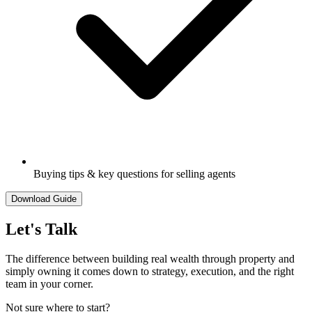
Buying tips & key questions for selling agents​​​​‌ ‍ ​‍​‍‌‍ ‌ ​‍‌‍‍‌‌‍‌ ‌‍‍‌‌‍ ‍​‍​‍​ ‍‍​‍​‍‌ ​ ‌‍​‌‌‍ ‍‌‍‍‌‌ ‌​‌ ‍‌​‍ ‍‌‍‍‌‌‍ ​‍​‍​‍ ​​‍​‍‌‍‍​‌ ​‍‌‍‌‌‌‍‌‍​‍​‍​ ‍‍​‍​‍‌‍‍​‌ ‌​‌ ‌​‌ ​​‌ ​ ​ ‍‍​‍ ​‍ ‌‍​‍‌‍‌‍‌ ​​​‍ ‌‌ ​​‌ ​‍‌‍ ‌ ​​‌‍‌‌‌ ​‍‌ ‌​‌ ‍‌​‍ ‌‌‍‌ ‌ ​‍‌‍ ‌ ‌‌‌ ​​​‍ ‍‌ ‌‍‌‍‌‌‌ ​‍‌‍​ ‌‍‌‌‌‍ ​​‍ ‍‌‍​‌‌ ​​‌ ​​​‍ ‌ ​ ‌ ‌​‌ ‌‌‌‍‌​‌‍‍‌‌‍ ​‍ ‌‍‍‌‌‍ ‍‌ ‌​‌‍‌‌‌‍ ‍‌ ‌​​‍ ‌‍‌‌‌‍‌​‌‍‍‌‌ ‌​​‍ ‌‍ ‌‌‍ ‌‍‌​‌‍‌‌​ ‌‌ ​​‌ ​‍‌‍‌‌‌ ​ ‌‍‌‌‌‍ ‍‌ ‌​‌‍​‌‌ ‌​‌‍‍‌‌‍ ‌‍ ‍​ ‍ ‌‍‍‌‌‍‌​​ ‌‌‍‍​‌‍ ‌‍ ‌‌‍‌‌‌‌​​‌‍​‌‌‍‌ ‌‍‌‌​ ‍ ‌ ‌​‌ ‍‌‌ ​​‌‍‌‌​ ‌‌‍‍​‌‍ ‌‍ ‌‌‍‌‌‌‌​​‌‍​‌‌‍‌ ‌‍‌‌​ ‍ ‌ ​​‌‍​‌‌ ‌​‌‍‍​​ ‌‌‍‌ ‌ ‌‌‌‍‍‌‌‍‌​‌‍‌‌‌ ​ ‌​​‍‌‍ ​‌‍ ‌‍​ ‌‍‍ ​‍ ‍‌‍‌ ‌ ‌‌‌‍‍‌‌‍‌​‌‍‌‌‌ ​ ​‍‌‌​ ‌‌‌​​‍‌‌ ‌‍‍ ‌‍‌‌‌ ‍‌​‍‌‌​ ​ ‌​‌​​‍‌‌​ ​ ‌​‌​​‍‌‌​ ​‍​ ​‍‌‍‌ ​‍ ‌​ ​‍​‍‌‌​ ​‍​ ​‍​‍‌‌​ ‌‌‌​‌​​‍ ‍‌‍​‍‌ ‌‌‌‍ ​‌‍ ​‌‍‌‌‌ ‌​‌ ​ ​‍‌‌​ ‌‌‌​​‍​ ​‍​‍‌‌​ ‌‌‌​‌​​ ‌‍​‍‌‍​‌‌ ​ ‌‍‌‌‌‌‌‌‌ ​‍‌‍ ​​ ‌‌‍‍​‌ ‌​‌ ‌​‌ ​​‌ ​ ​‍‌‌​ ​ ‌​​‌​‍‌‌​ ​‍‌​‌‍​‍‌‌​ ​‍‌​‌‍‌‍​‍‌‍‌‍‌ ​​​‍ ‌‌ ​​‌ ​‍‌‍ ‌ ​​‌‍‌‌‌ ​‍‌ ‌​‌ ‍‌​‍ ‌‌‍‌ ‌ ​‍‌‍ ‌ ‌‌‌ ​​​‍ ‍‌ ‌‍‌‍‌‌‌ ​‍‌‍​ ‌‍‌‌‌‍ ​​‍ ‍‌‍​‌‌ ​​‌ ​​​‍‌‌​ ​‍‌​‌‍‌ ​ ‌ ‌​‌ ‌‌‌‍‌​‌‍‍‌‌‍ ​‍‌‍‌‍‍‌‌‍‌​​ ‌‌‍‍​‌‍ ‌‍ ‌‌‍‌‌‌‌​​‌‍​‌‌‍‌ ‌‍‌‌​‍‌‍‌ ‌​‌ ‍‌‌ ​​‌‍‌‌​ ‌‌‍‍​‌‍ ‌‍ ‌‌‍‌‌‌‌​​‌‍​‌‌‍‌ ‌‍‌‌​‍‌‍‌ ​​‌‍​‌‌ ‌​‌‍‍​​ ‌‌‍‌ ‌ ‌‌‌‍‍‌‌‍‌​‌‍‌‌‌ ​ ‌​​‍‌‍ ​‌‍ ‌‍​ ‌‍‍ ​‍ ‍‌‍‌ ‌ ‌‌‌‍‍‌‌‍‌​‌‍‌‌‌ ​ ​‍‌‌​ ‌‌‌​​‍‌‌ ‌‍‍ ‌‍‌‌‌ ‍‌​‍‌‌​ ​ ‌​‌​​‍‌‌​ ​ ‌​‌​​‍‌‌​ ​‍​ ​‍‌‍‌ ​‍ ‌​ ​‍​‍‌‌​ ​‍​ ​‍​‍‌‌​ ‌‌‌​‌​​‍ ‍‌‍​‍‌ ‌‌‌‍ ​‌‍ ​‌‍‌‌‌ ‌​‌ ​ ​‍‌‌​ ‌‌‌​​‍​ ​‍​‍‌‌​ ‌‌‌​‌​​‍‌‍‌ ​​‌‍‌‌‌ ​‍‌ ​ ‌ ​​‌‍‌‌‌‍​ ‌ ‌​‌‍‍‌‌ ‌‍‌‍‌‌​ ‌‌ ​​‌ ‌‌‌‍​‍‌‍ ​‌‍‍‌‌ ​ ‌‍‍​‌‍‌‌‌‍‌​​‍​‍‌ ‌
Download Guide​​​​‌ ‍ ​‍​‍‌‍ ‌ ​‍‌‍‍‌‌‍‌ ‌‍‍‌‌‍ ‍​‍​‍​ ‍‍​‍​‍‌ ​ ‌‍​‌‌‍ ‍‌‍‍‌‌ ‌​‌ ‍‌​‍ ‍‌‍‍‌‌‍ ​‍​‍​‍ ​​‍​‍‌‍‍​‌ ​‍‌‍‌‌‌‍‌‍​‍​‍​ ‍‍​‍​‍‌‍‍​‌ ‌​‌ ‌​‌ ​​‌ ​ ​ ‍‍​‍ ​‍ ‌‍​‍‌‍‌‍‌ ​​​‍ ‌‌ ​​‌ ​‍‌‍ ‌ ​​‌‍‌‌‌ ​‍‌ ‌​‌ ‍‌​‍ ‌‌‍‌ ‌ ​‍‌‍ ‌ ‌‌‌ ​​​‍ ‍‌ ‌‍‌‍‌‌‌ ​‍‌‍​ ‌‍‌‌‌‍ ​​‍ ‍‌‍​‌‌ ​​‌ ​​​‍ ‌ ​ ‌ ‌​‌ ‌‌‌‍‌​‌‍‍‌‌‍ ​‍ ‌‍‍‌‌‍ ‍‌ ‌​‌‍‌‌‌‍ ‍‌ ‌​​‍ ‌‍‌‌‌‍‌​‌‍‍‌‌ ‌​​‍ ‌‍ ‌‌‍ ‌‍‌​‌‍‌‌​ ‌‌ ​​‌ ​‍‌‍‌‌‌ ​ ‌‍‌‌‌‍ ‍‌ ‌​‌‍​‌‌ ‌​‌‍‍‌‌‍ ‌‍ ‍​ ‍ ‌‍‍‌‌‍‌​​ ‌‌‍‍​‌‍ ‌‍ ‌‌‍‌‌‌‌​​‌‍​‌‌‍‌ ‌‍‌‌​ ‍ ‌ ‌​‌ ‍‌‌ ​​‌‍‌‌​ ‌‌‍‍​‌‍ ‌‍ ‌‌‍‌‌‌‌​​‌‍​‌‌‍‌ ‌‍‌‌​ ‍ ‌ ​​‌‍​‌‌ ‌​‌‍‍​​ ‌‌‍‌ ‌ ‌‌‌‍‍‌‌‍‌​‌‍‌‌‌ ​ ‌​​‍‌‍ ​‌‍ ‌‍​ ‌‍‍ ​‍ ‍‌‍‌ ‌ ‌‌‌‍‍‌‌‍‌​‌‍‌‌‌ ​ ​‍‌‌​ ‌‌‌​​‍‌‌ ‌‍‍ ‌‍‌‌‌ ‍‌​‍‌‌​ ​ ‌​‌​​‍‌‌​ ​ ‌​‌​​‍‌‌​ ​‍​ ​‍‌‍‌ ​‍ ‌​ ​‍​‍‌‌​ ​‍​ ​‍​‍‌‌​ ‌‌‌​‌​​‍ ‍‌‍​ ‌ ‌​‌‍​‌​‍ ‍‌‍ ​‌‍​‌‌‍​‍‌‍‌‌‌‍ ​​ ‌‍​‍‌‍​‌‌ ​ ‌‍‌‌‌‌‌‌‌ ​‍‌‍ ​​ ‌‌‍‍​‌ ‌​‌ ‌​‌ ​​‌ ​ ​‍‌‌​ ​ ‌​​‌​‍‌‌​ ​‍‌​‌‍​‍‌‌​ ​‍‌​‌‍‌‍​‍‌‍‌‍‌ ​​​‍ ‌‌ ​​‌ ​‍‌‍ ‌ ​​‌‍‌‌‌ ​‍‌ ‌​‌ ‍‌​‍ ‌‌‍‌ ‌ ​‍‌‍ ‌ ‌‌‌ ​​​‍ ‍‌ ‌‍‌‍‌‌‌ ​‍‌‍​ ‌‍‌‌‌‍ ​​‍ ‍‌‍​‌‌ ​​‌ ​​​‍‌‌​ ​‍‌​‌‍‌ ​ ‌ ‌​‌ ‌‌‌‍‌​‌‍‍‌‌‍ ​‍‌‍‌‍‍‌‌‍‌​​ ‌‌‍‍​‌‍ ‌‍ ‌‌‍‌‌‌‌​​‌‍​‌‌‍‌ ‌‍‌‌​‍‌‍‌ ‌​‌ ‍‌‌ ​​‌‍‌‌​ ‌‌‍‍​‌‍ ‌‍ ‌‌‍‌‌‌‌​​‌‍​‌‌‍‌ ‌‍‌‌​‍‌‍‌ ​​‌‍​‌‌ ‌​‌‍‍​​ ‌‌‍‌ ‌ ‌‌‌‍‍‌‌‍‌​‌‍‌‌‌ ​ ‌​​‍‌‍ ​‌‍ ‌‍​ ‌‍‍ ​‍ ‍‌‍‌ ‌ ‌‌‌‍‍‌‌‍‌​‌‍‌‌‌ ​ ​‍‌‌​ ‌‌‌​​‍‌‌ ‌‍‍ ‌‍‌‌‌ ‍‌​‍‌‌​ ​ ‌​‌​​‍‌‌​ ​ ‌​‌​​‍‌‌​ ​‍​ ​‍‌‍‌ ​‍ ‌​ ​‍​‍‌‌​ ​‍​ ​‍​‍‌‌​ ‌‌‌​‌​​‍ ‍‌‍​ ‌ ‌​‌‍​‌​‍ ‍‌‍ ​‌‍​‌‌‍​‍‌‍‌‌‌‍ ​​‍‌‍‌ ​​‌‍‌‌‌ ​‍‌ ​ ‌ ​​‌‍‌‌‌‍​ ‌ ‌​‌‍‍‌‌ ‌‍‌‍‌‌​ ‌‌ ​​‌ ‌‌‌‍​‍‌‍ ​‌‍‍‌‌ ​ ‌‍‍​‌‍‌‌‌‍‌​​‍​‍‌ ‌
Let's Talk​​​​‌ ‍ ​‍​‍‌‍ ‌ ​‍‌‍‍‌‌‍‌ ‌‍‍‌‌‍ ‍​‍​‍​ ‍‍​‍​‍‌ ​ ‌‍​‌‌‍ ‍‌‍‍‌‌ ‌​‌ ‍‌​‍ ‍‌‍‍‌‌‍ ​‍​‍​‍ ​​‍​‍‌‍‍​‌ ​‍‌‍‌‌‌‍‌‍​‍​‍​ ‍‍​‍​‍‌‍‍​‌ ‌​‌ ‌​‌ ​​‌ ​ ​ ‍‍​‍ ​‍ ‌‍​‍‌‍‌‍‌ ​​​‍ ‌‌ ​​‌ ​‍‌‍ ‌ ​​‌‍‌‌‌ ​‍‌ ‌​‌ ‍‌​‍ ‌‌‍‌ ‌ ​‍‌‍ ‌ ‌‌‌ ​​​‍ ‍‌ ‌‍‌‍‌‌‌ ​‍‌‍​ ‌‍‌‌‌‍ ​​‍ ‍‌‍​‌‌ ​​‌ ​​​‍ ‌ ​ ‌ ‌​‌ ‌‌‌‍‌​‌‍‍‌‌‍ ​‍ ‌‍‍‌‌‍ ‍‌ ‌​‌‍‌‌‌‍ ‍‌ ‌​​‍ ‌‍‌‌‌‍‌​‌‍‍‌‌ ‌​​‍ ‌‍ ‌‌‍ ‌‍‌​‌‍‌‌​ ‌‌ ​​‌ ​‍‌‍‌‌‌ ​ ‌‍‌‌‌‍ ‍‌ ‌​‌‍​‌‌ ‌​‌‍‍‌‌‍ ‌‍ ‍​ ‍ ‌‍‍‌‌‍‌​​ ‌‌‍‍​‌‍ ‌‍ ‌‌‍‌‌‌‌​​‌‍​‌‌‍‌ ‌‍‌‌​ ‍ ‌ ‌​‌ ‍‌‌ ​​‌‍‌‌​ ‌‌‍‍​‌‍ ‌‍ ‌‌‍‌‌‌‌​​‌‍​‌‌‍‌ ‌‍‌‌​ ‍ ‌ ​​‌‍​‌‌ ‌​‌‍‍​​ ‌‌‍‌‍‌‍‍‌‌‍ ‍‌‍​‌‌‍ ​‌​​ ‌ ‌​‌‍​‌​‍ ‍‌ ‌​‌‍‍‌‌ ‌​‌‍ ​‌‍‌‌​ ‌‍​‍‌‍​‌‌ ​ ‌‍‌‌‌‌‌‌‌ ​‍‌‍ ​​ ‌‌‍‍​‌ ‌​‌ ‌​‌ ​​‌ ​ ​‍‌‌​ ​ ‌​​‌​‍‌‌​ ​‍‌​‌‍​‍‌‌​ ​‍‌​‌‍‌‍​‍‌‍‌‍‌ ​​​‍ ‌‌ ​​‌ ​‍‌‍ ‌ ​​‌‍‌‌‌ ​‍‌ ‌​‌ ‍‌​‍ ‌‌‍‌ ‌ ​‍‌‍ ‌ ‌‌‌ ​​​‍ ‍‌ ‌‍‌‍‌‌‌ ​‍‌‍​ ‌‍‌‌‌‍ ​​‍ ‍‌‍​‌‌ ​​‌ ​​​‍‌‌​ ​‍‌​‌‍‌ ​ ‌ ‌​‌ ‌‌‌‍‌​‌‍‍‌‌‍ ​‍‌‍‌‍‍‌‌‍‌​​ ‌‌‍‍​‌‍ ‌‍ ‌‌‍‌‌‌‌​​‌‍​‌‌‍‌ ‌‍‌‌​‍‌‍‌ ‌​‌ ‍‌‌ ​​‌‍‌‌​ ‌‌‍‍​‌‍ ‌‍ ‌‌‍‌‌‌‌​​‌‍​‌‌‍‌ ‌‍‌‌​‍‌‍‌ ​​‌‍​‌‌ ‌​‌‍‍​​ ‌‌‍‌‍‌‍‍‌‌‍ ‍‌‍​‌‌‍ ​‌​​ ‌ ‌​‌‍​‌​‍ ‍‌ ‌​‌‍‍‌‌ ‌​‌‍ ​‌‍‌‌​‍‌‍‌ ​​‌‍‌‌‌ ​‍‌ ​ ‌ ​​‌‍‌‌‌‍​ ‌ ‌​‌‍‍‌‌ ‌‍‌‍‌‌​ ‌‌ ​​‌ ‌‌‌‍​‍‌‍ ​‌‍‍‌‌ ​ ‌‍‍​‌‍‌‌‌‍‌​​‍​‍‌ ‌
The difference between building real wealth through property and
simply owning it comes down to strategy, execution, and the right
team in your corner.
Not sure where to start?