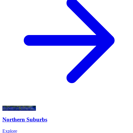
Northern Suburbs​​​​‌ ‍ ​‍​‍‌‍ ‌ ​‍‌‍‍‌‌‍‌ ‌‍‍‌‌‍ ‍​‍​‍​ ‍‍​‍​‍‌ ​ ‌‍​‌‌‍ ‍‌‍‍‌‌ ‌​‌ ‍‌​‍ ‍‌‍‍‌‌‍ ​‍​‍​‍ ​​‍​‍‌‍‍​‌ ​‍‌‍‌‌‌‍‌‍​‍​‍​ ‍‍​‍​‍‌‍‍​‌ ‌​‌ ‌​‌ ​​‌ ​ ​ ‍‍​‍ ​‍ ‌‍​‍‌‍‌‍‌ ​​​‍ ‌‌ ​​‌ ​‍‌‍ ‌ ​​‌‍‌‌‌ ​‍‌ ‌​‌ ‍‌​‍ ‌‌‍‌ ‌ ​‍‌‍ ‌ ‌‌‌ ​​​‍ ‍‌ ‌‍‌‍‌‌‌ ​‍‌‍​ ‌‍‌‌‌‍ ​​‍ ‍‌‍​‌‌ ​​‌ ​​​‍ ‌ ​ ‌ ‌​‌ ‌‌‌‍‌​‌‍‍‌‌‍ ​‍ ‌‍‍‌‌‍ ‍‌ ‌​‌‍‌‌‌‍ ‍‌ ‌​​‍ ‌‍‌‌‌‍‌​‌‍‍‌‌ ‌​​‍ ‌‍ ‌‌‍ ‌‍‌​‌‍‌‌​ ‌‌ ​​‌ ​‍‌‍‌‌‌ ​ ‌‍‌‌‌‍ ‍‌ ‌​‌‍​‌‌ ‌​‌‍‍‌‌‍ ‌‍ ‍​ ‍ ‌‍‍‌‌‍‌​​ ‌‌‍ ​‌‍ ‌‍​ ​‍ ‌‌‍ ‍‌‍ ‌ ​‍‌ ‌​‌‍‍​‌‍‌‌‌ ​‍‌‍ ‍​ ‍ ‌ ‌​‌ ‍‌‌ ​​‌‍‌‌​ ‌‌‍ ​‌‍ ‌‍​ ‌‍​‌‌ ‌​‌‍‍‌‌‍ ‌‍ ‍​ ‍ ‌ ​​‌‍​‌‌ ‌​‌‍‍​​ ‌‌‍ ‍‌‍​‌‌‍ ‌‌‍‌‌​ ‌‍​‍‌‍​‌‌ ​ ‌‍‌‌‌‌‌‌‌ ​‍‌‍ ​​ ‌‌‍‍​‌ ‌​‌ ‌​‌ ​​‌ ​ ​‍‌‌​ ​ ‌​​‌​‍‌‌​ ​‍‌​‌‍​‍‌‌​ ​‍‌​‌‍‌‍​‍‌‍‌‍‌ ​​​‍ ‌‌ ​​‌ ​‍‌‍ ‌ ​​‌‍‌‌‌ ​‍‌ ‌​‌ ‍‌​‍ ‌‌‍‌ ‌ ​‍‌‍ ‌ ‌‌‌ ​​​‍ ‍‌ ‌‍‌‍‌‌‌ ​‍‌‍​ ‌‍‌‌‌‍ ​​‍ ‍‌‍​‌‌ ​​‌ ​​​‍‌‌​ ​‍‌​‌‍‌ ​ ‌ ‌​‌ ‌‌‌‍‌​‌‍‍‌‌‍ ​‍‌‍‌‍‍‌‌‍‌​​ ‌‌‍ ​‌‍ ‌‍​ ​‍ ‌‌‍ ‍‌‍ ‌ ​‍‌ ‌​‌‍‍​‌‍‌‌‌ ​‍‌‍ ‍​‍‌‍‌ ‌​‌ ‍‌‌ ​​‌‍‌‌​ ‌‌‍ ​‌‍ ‌‍​ ‌‍​‌‌ ‌​‌‍‍‌‌‍ ‌‍ ‍​‍‌‍‌ ​​‌‍​‌‌ ‌​‌‍‍​​ ‌‌‍ ‍‌‍​‌‌‍ ‌‌‍‌‌​‍‌‍‌ ​​‌‍‌‌‌ ​‍‌ ​ ‌ ​​‌‍‌‌‌‍​ ‌ ‌​‌‍‍‌‌ ‌‍‌‍‌‌​ ‌‌ ​​‌ ‌‌‌‍​‍‌‍ ​‌‍‍‌‌ ​ ‌‍‍​‌‍‌‌‌‍‌​​‍​‍‌ ‌
Northern Suburbs​​​​‌ ‍ ​‍​‍‌‍ ‌ ​‍‌‍‍‌‌‍‌ ‌‍‍‌‌‍ ‍​‍​‍​ ‍‍​‍​‍‌ ​ ‌‍​‌‌‍ ‍‌‍‍‌‌ ‌​‌ ‍‌​‍ ‍‌‍‍‌‌‍ ​‍​‍​‍ ​​‍​‍‌‍‍​‌ ​‍‌‍‌‌‌‍‌‍​‍​‍​ ‍‍​‍​‍‌‍‍​‌ ‌​‌ ‌​‌ ​​‌ ​ ​ ‍‍​‍ ​‍ ‌‍​‍‌‍‌‍‌ ​​​‍ ‌‌ ​​‌ ​‍‌‍ ‌ ​​‌‍‌‌‌ ​‍‌ ‌​‌ ‍‌​‍ ‌‌‍‌ ‌ ​‍‌‍ ‌ ‌‌‌ ​​​‍ ‍‌ ‌‍‌‍‌‌‌ ​‍‌‍​ ‌‍‌‌‌‍ ​​‍ ‍‌‍​‌‌ ​​‌ ​​​‍ ‌ ​ ‌ ‌​‌ ‌‌‌‍‌​‌‍‍‌‌‍ ​‍ ‌‍‍‌‌‍ ‍‌ ‌​‌‍‌‌‌‍ ‍‌ ‌​​‍ ‌‍‌‌‌‍‌​‌‍‍‌‌ ‌​​‍ ‌‍ ‌‌‍ ‌‍‌​‌‍‌‌​ ‌‌ ​​‌ ​‍‌‍‌‌‌ ​ ‌‍‌‌‌‍ ‍‌ ‌​‌‍​‌‌ ‌​‌‍‍‌‌‍ ‌‍ ‍​ ‍ ‌‍‍‌‌‍‌​​ ‌‌‍ ​‌‍ ‌‍​ ​‍ ‌‌‍ ‍‌‍ ‌ ​‍‌ ‌​‌‍‍​‌‍‌‌‌ ​‍‌‍ ‍​ ‍ ‌ ‌​‌ ‍‌‌ ​​‌‍‌‌​ ‌‌‍ ​‌‍ ‌‍​ ‌‍​‌‌ ‌​‌‍‍‌‌‍ ‌‍ ‍​ ‍ ‌ ​​‌‍​‌‌ ‌​‌‍‍​​ ‌‌‍ ‍‌‍​‌‌‍ ‌‌‍‌‌​ ‌‍​‍‌‍​‌‌ ​ ‌‍‌‌‌‌‌‌‌ ​‍‌‍ ​​ ‌‌‍‍​‌ ‌​‌ ‌​‌ ​​‌ ​ ​‍‌‌​ ​ ‌​​‌​‍‌‌​ ​‍‌​‌‍​‍‌‌​ ​‍‌​‌‍‌‍​‍‌‍‌‍‌ ​​​‍ ‌‌ ​​‌ ​‍‌‍ ‌ ​​‌‍‌‌‌ ​‍‌ ‌​‌ ‍‌​‍ ‌‌‍‌ ‌ ​‍‌‍ ‌ ‌‌‌ ​​​‍ ‍‌ ‌‍‌‍‌‌‌ ​‍‌‍​ ‌‍‌‌‌‍ ​​‍ ‍‌‍​‌‌ ​​‌ ​​​‍‌‌​ ​‍‌​‌‍‌ ​ ‌ ‌​‌ ‌‌‌‍‌​‌‍‍‌‌‍ ​‍‌‍‌‍‍‌‌‍‌​​ ‌‌‍ ​‌‍ ‌‍​ ​‍ ‌‌‍ ‍‌‍ ‌ ​‍‌ ‌​‌‍‍​‌‍‌‌‌ ​‍‌‍ ‍​‍‌‍‌ ‌​‌ ‍‌‌ ​​‌‍‌‌​ ‌‌‍ ​‌‍ ‌‍​ ‌‍​‌‌ ‌​‌‍‍‌‌‍ ‌‍ ‍​‍‌‍‌ ​​‌‍​‌‌ ‌​‌‍‍​​ ‌‌‍ ‍‌‍​‌‌‍ ‌‌‍‌‌​‍‌‍‌ ​​‌‍‌‌‌ ​‍‌ ​ ‌ ​​‌‍‌‌‌‍​ ‌ ‌​‌‍‍‌‌ ‌‍‌‍‌‌​ ‌‌ ​​‌ ‌‌‌‍​‍‌‍ ​‌‍‍‌‌ ​ ‌‍‍​‌‍‌‌‌‍‌​​‍​‍‌ ‌
Explore