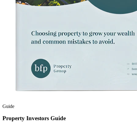
Guide​​​​‌ ‍ ​‍​‍‌‍ ‌ ​‍‌‍‍‌‌‍‌ ‌‍‍‌‌‍ ‍​‍​‍​ ‍‍​‍​‍‌ ​ ‌‍​‌‌‍ ‍‌‍‍‌‌ ‌​‌ ‍‌​‍ ‍‌‍‍‌‌‍ ​‍​‍​‍ ​​‍​‍‌‍‍​‌ ​‍‌‍‌‌‌‍‌‍​‍​‍​ ‍‍​‍​‍‌‍‍​‌ ‌​‌ ‌​‌ ​​‌ ​ ​ ‍‍​‍ ​‍ ‌‍​‍‌‍‌‍‌ ​​​‍ ‌‌ ​​‌ ​‍‌‍ ‌ ​​‌‍‌‌‌ ​‍‌ ‌​‌ ‍‌​‍ ‌‌‍‌ ‌ ​‍‌‍ ‌ ‌‌‌ ​​​‍ ‍‌ ‌‍‌‍‌‌‌ ​‍‌‍​ ‌‍‌‌‌‍ ​​‍ ‍‌‍​‌‌ ​​‌ ​​​‍ ‌ ​ ‌ ‌​‌ ‌‌‌‍‌​‌‍‍‌‌‍ ​‍ ‌‍‍‌‌‍ ‍‌ ‌​‌‍‌‌‌‍ ‍‌ ‌​​‍ ‌‍‌‌‌‍‌​‌‍‍‌‌ ‌​​‍ ‌‍ ‌‌‍ ‌‍‌​‌‍‌‌​ ‌‌ ​​‌ ​‍‌‍‌‌‌ ​ ‌‍‌‌‌‍ ‍‌ ‌​‌‍​‌‌ ‌​‌‍‍‌‌‍ ‌‍ ‍​ ‍ ‌‍‍‌‌‍‌​​ ‌‌‍‍​‌‍ ‌‍ ‌‌‍‌‌‌‌​​‌‍​‌‌‍‌ ‌‍‌‌​ ‍ ‌ ‌​‌ ‍‌‌ ​​‌‍‌‌​ ‌‌‍‍​‌‍ ‌‍ ‌‌‍‌‌‌‌​​‌‍​‌‌‍‌ ‌‍‌‌​ ‍ ‌ ​​‌‍​‌‌ ‌​‌‍‍​​ ‌‌‍‌ ‌ ‌‌‌‍‍‌‌‍‌​‌‍‌‌‌ ​ ‌​​‍‌‍ ​‌‍ ‌‍​ ‌‍‍ ​‍ ‍‌‍‌ ‌ ‌‌‌‍‍‌‌‍‌​‌‍‌‌‌ ​ ​‍‌‌​ ‌‌‌​​‍‌‌ ‌‍‍ ‌‍‌‌‌ ‍‌​‍‌‌​ ​ ‌​‌​​‍‌‌​ ​ ‌​‌​​‍‌‌​ ​‍​ ​‍‌‍‌ ​‍ ‌​ ​‌​‍‌‌​ ​‍​ ​‍​‍‌‌​ ‌‌‌​‌​​‍ ‍‌‍ ​‌‍​‌‌‍​‍‌‍‌‌‌‍ ​​ ‌‍​‍‌‍​‌‌ ​ ‌‍‌‌‌‌‌‌‌ ​‍‌‍ ​​ ‌‌‍‍​‌ ‌​‌ ‌​‌ ​​‌ ​ ​‍‌‌​ ​ ‌​​‌​‍‌‌​ ​‍‌​‌‍​‍‌‌​ ​‍‌​‌‍‌‍​‍‌‍‌‍‌ ​​​‍ ‌‌ ​​‌ ​‍‌‍ ‌ ​​‌‍‌‌‌ ​‍‌ ‌​‌ ‍‌​‍ ‌‌‍‌ ‌ ​‍‌‍ ‌ ‌‌‌ ​​​‍ ‍‌ ‌‍‌‍‌‌‌ ​‍‌‍​ ‌‍‌‌‌‍ ​​‍ ‍‌‍​‌‌ ​​‌ ​​​‍‌‌​ ​‍‌​‌‍‌ ​ ‌ ‌​‌ ‌‌‌‍‌​‌‍‍‌‌‍ ​‍‌‍‌‍‍‌‌‍‌​​ ‌‌‍‍​‌‍ ‌‍ ‌‌‍‌‌‌‌​​‌‍​‌‌‍‌ ‌‍‌‌​‍‌‍‌ ‌​‌ ‍‌‌ ​​‌‍‌‌​ ‌‌‍‍​‌‍ ‌‍ ‌‌‍‌‌‌‌​​‌‍​‌‌‍‌ ‌‍‌‌​‍‌‍‌ ​​‌‍​‌‌ ‌​‌‍‍​​ ‌‌‍‌ ‌ ‌‌‌‍‍‌‌‍‌​‌‍‌‌‌ ​ ‌​​‍‌‍ ​‌‍ ‌‍​ ‌‍‍ ​‍ ‍‌‍‌ ‌ ‌‌‌‍‍‌‌‍‌​‌‍‌‌‌ ​ ​‍‌‌​ ‌‌‌​​‍‌‌ ‌‍‍ ‌‍‌‌‌ ‍‌​‍‌‌​ ​ ‌​‌​​‍‌‌​ ​ ‌​‌​​‍‌‌​ ​‍​ ​‍‌‍‌ ​‍ ‌​ ​‌​‍‌‌​ ​‍​ ​‍​‍‌‌​ ‌‌‌​‌​​‍ ‍‌‍ ​‌‍​‌‌‍​‍‌‍‌‌‌‍ ​​‍‌‍‌ ​​‌‍‌‌‌ ​‍‌ ​ ‌ ​​‌‍‌‌‌‍​ ‌ ‌​‌‍‍‌‌ ‌‍‌‍‌‌​ ‌‌ ​​‌ ‌‌‌‍​‍‌‍ ​‌‍‍‌‌ ​ ‌‍‍​‌‍‌‌‌‍‌​​‍​‍‌ ‌
Property Investors Guide​​​​‌ ‍ ​‍​‍‌‍ ‌ ​‍‌‍‍‌‌‍‌ ‌‍‍‌‌‍ ‍​‍​‍​ ‍‍​‍​‍‌ ​ ‌‍​‌‌‍ ‍‌‍‍‌‌ ‌​‌ ‍‌​‍ ‍‌‍‍‌‌‍ ​‍​‍​‍ ​​‍​‍‌‍‍​‌ ​‍‌‍‌‌‌‍‌‍​‍​‍​ ‍‍​‍​‍‌‍‍​‌ ‌​‌ ‌​‌ ​​‌ ​ ​ ‍‍​‍ ​‍ ‌‍​‍‌‍‌‍‌ ​​​‍ ‌‌ ​​‌ ​‍‌‍ ‌ ​​‌‍‌‌‌ ​‍‌ ‌​‌ ‍‌​‍ ‌‌‍‌ ‌ ​‍‌‍ ‌ ‌‌‌ ​​​‍ ‍‌ ‌‍‌‍‌‌‌ ​‍‌‍​ ‌‍‌‌‌‍ ​​‍ ‍‌‍​‌‌ ​​‌ ​​​‍ ‌ ​ ‌ ‌​‌ ‌‌‌‍‌​‌‍‍‌‌‍ ​‍ ‌‍‍‌‌‍ ‍‌ ‌​‌‍‌‌‌‍ ‍‌ ‌​​‍ ‌‍‌‌‌‍‌​‌‍‍‌‌ ‌​​‍ ‌‍ ‌‌‍ ‌‍‌​‌‍‌‌​ ‌‌ ​​‌ ​‍‌‍‌‌‌ ​ ‌‍‌‌‌‍ ‍‌ ‌​‌‍​‌‌ ‌​‌‍‍‌‌‍ ‌‍ ‍​ ‍ ‌‍‍‌‌‍‌​​ ‌‌‍‍​‌‍ ‌‍ ‌‌‍‌‌‌‌​​‌‍​‌‌‍‌ ‌‍‌‌​ ‍ ‌ ‌​‌ ‍‌‌ ​​‌‍‌‌​ ‌‌‍‍​‌‍ ‌‍ ‌‌‍‌‌‌‌​​‌‍​‌‌‍‌ ‌‍‌‌​ ‍ ‌ ​​‌‍​‌‌ ‌​‌‍‍​​ ‌‌‍‌ ‌ ‌‌‌‍‍‌‌‍‌​‌‍‌‌‌ ​ ‌​​‍‌‍ ​‌‍ ‌‍​ ‌‍‍ ​‍ ‍‌‍‌ ‌ ‌‌‌‍‍‌‌‍‌​‌‍‌‌‌ ​ ​‍‌‌​ ‌‌‌​​‍‌‌ ‌‍‍ ‌‍‌‌‌ ‍‌​‍‌‌​ ​ ‌​‌​​‍‌‌​ ​ ‌​‌​​‍‌‌​ ​‍​ ​‍‌‍‌ ​‍ ‌​ ​‌​‍‌‌​ ​‍​ ​‍​‍‌‌​ ‌‌‌​‌​​‍ ‍‌ ‌​‌‍‍‌‌ ‌​‌‍ ​‌‍‌‌​ ‌‍​‍‌‍​‌‌ ​ ‌‍‌‌‌‌‌‌‌ ​‍‌‍ ​​ ‌‌‍‍​‌ ‌​‌ ‌​‌ ​​‌ ​ ​‍‌‌​ ​ ‌​​‌​‍‌‌​ ​‍‌​‌‍​‍‌‌​ ​‍‌​‌‍‌‍​‍‌‍‌‍‌ ​​​‍ ‌‌ ​​‌ ​‍‌‍ ‌ ​​‌‍‌‌‌ ​‍‌ ‌​‌ ‍‌​‍ ‌‌‍‌ ‌ ​‍‌‍ ‌ ‌‌‌ ​​​‍ ‍‌ ‌‍‌‍‌‌‌ ​‍‌‍​ ‌‍‌‌‌‍ ​​‍ ‍‌‍​‌‌ ​​‌ ​​​‍‌‌​ ​‍‌​‌‍‌ ​ ‌ ‌​‌ ‌‌‌‍‌​‌‍‍‌‌‍ ​‍‌‍‌‍‍‌‌‍‌​​ ‌‌‍‍​‌‍ ‌‍ ‌‌‍‌‌‌‌​​‌‍​‌‌‍‌ ‌‍‌‌​‍‌‍‌ ‌​‌ ‍‌‌ ​​‌‍‌‌​ ‌‌‍‍​‌‍ ‌‍ ‌‌‍‌‌‌‌​​‌‍​‌‌‍‌ ‌‍‌‌​‍‌‍‌ ​​‌‍​‌‌ ‌​‌‍‍​​ ‌‌‍‌ ‌ ‌‌‌‍‍‌‌‍‌​‌‍‌‌‌ ​ ‌​​‍‌‍ ​‌‍ ‌‍​ ‌‍‍ ​‍ ‍‌‍‌ ‌ ‌‌‌‍‍‌‌‍‌​‌‍‌‌‌ ​ ​‍‌‌​ ‌‌‌​​‍‌‌ ‌‍‍ ‌‍‌‌‌ ‍‌​‍‌‌​ ​ ‌​‌​​‍‌‌​ ​ ‌​‌​​‍‌‌​ ​‍​ ​‍‌‍‌ ​‍ ‌​ ​‌​‍‌‌​ ​‍​ ​‍​‍‌‌​ ‌‌‌​‌​​‍ ‍‌ ‌​‌‍‍‌‌ ‌​‌‍ ​‌‍‌‌​‍‌‍‌ ​​‌‍‌‌‌ ​‍‌ ​ ‌ ​​‌‍‌‌‌‍​ ‌ ‌​‌‍‍‌‌ ‌‍‌‍‌‌​ ‌‌ ​​‌ ‌‌‌‍​‍‌‍ ​‌‍‍‌‌ ​ ‌‍‍​‌‍‌‌‌‍‌​​‍​‍‌ ‌