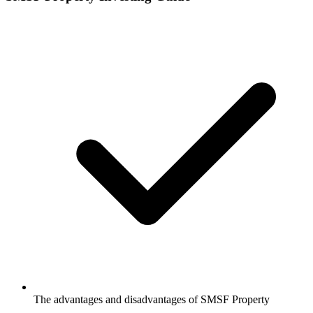
The advantages and disadvantages of SMSF Property​​​​‌ ‍ ​‍​‍‌‍ ‌ ​‍‌‍‍‌‌‍‌ ‌‍‍‌‌‍ ‍​‍​‍​ ‍‍​‍​‍‌ ​ ‌‍​‌‌‍ ‍‌‍‍‌‌ ‌​‌ ‍‌​‍ ‍‌‍‍‌‌‍ ​‍​‍​‍ ​​‍​‍‌‍‍​‌ ​‍‌‍‌‌‌‍‌‍​‍​‍​ ‍‍​‍​‍‌‍‍​‌ ‌​‌ ‌​‌ ​​‌ ​ ​ ‍‍​‍ ​‍ ‌‍​‍‌‍‌‍‌ ​​​‍ ‌‌ ​​‌ ​‍‌‍ ‌ ​​‌‍‌‌‌ ​‍‌ ‌​‌ ‍‌​‍ ‌‌‍‌ ‌ ​‍‌‍ ‌ ‌‌‌ ​​​‍ ‍‌ ‌‍‌‍‌‌‌ ​‍‌‍​ ‌‍‌‌‌‍ ​​‍ ‍‌‍​‌‌ ​​‌ ​​​‍ ‌ ​ ‌ ‌​‌ ‌‌‌‍‌​‌‍‍‌‌‍ ​‍ ‌‍‍‌‌‍ ‍‌ ‌​‌‍‌‌‌‍ ‍‌ ‌​​‍ ‌‍‌‌‌‍‌​‌‍‍‌‌ ‌​​‍ ‌‍ ‌‌‍ ‌‍‌​‌‍‌‌​ ‌‌ ​​‌ ​‍‌‍‌‌‌ ​ ‌‍‌‌‌‍ ‍‌ ‌​‌‍​‌‌ ‌​‌‍‍‌‌‍ ‌‍ ‍​ ‍ ‌‍‍‌‌‍‌​​ ‌‌‍‍​‌‍ ‌‍ ‌‌‍‌‌‌‌​​‌‍​‌‌‍‌ ‌‍‌‌​ ‍ ‌ ‌​‌ ‍‌‌ ​​‌‍‌‌​ ‌‌‍‍​‌‍ ‌‍ ‌‌‍‌‌‌‌​​‌‍​‌‌‍‌ ‌‍‌‌​ ‍ ‌ ​​‌‍​‌‌ ‌​‌‍‍​​ ‌‌‍‌ ‌ ‌‌‌‍‍‌‌‍‌​‌‍‌‌‌ ​ ‌​​‍‌‍ ​‌‍ ‌‍​ ‌‍‍ ​‍ ‍‌‍‌ ‌ ‌‌‌‍‍‌‌‍‌​‌‍‌‌‌ ​ ​‍‌‌​ ‌‌‌​​‍‌‌ ‌‍‍ ‌‍‌‌‌ ‍‌​‍‌‌​ ​ ‌​‌​​‍‌‌​ ​ ‌​‌​​‍‌‌​ ​‍​ ​‍‌‍‌ ​‍ ‌​ ​​​‍‌‌​ ​‍​ ​‍​‍‌‌​ ‌‌‌​‌​​‍ ‍‌‍​‍‌ ‌‌‌‍ ​‌‍ ​‌‍‌‌‌ ‌​‌ ​ ​‍‌‌​ ‌‌‌​​‍​ ​​​‍‌‌​ ‌‌‌​‌​​ ‌‍​‍‌‍​‌‌ ​ ‌‍‌‌‌‌‌‌‌ ​‍‌‍ ​​ ‌‌‍‍​‌ ‌​‌ ‌​‌ ​​‌ ​ ​‍‌‌​ ​ ‌​​‌​‍‌‌​ ​‍‌​‌‍​‍‌‌​ ​‍‌​‌‍‌‍​‍‌‍‌‍‌ ​​​‍ ‌‌ ​​‌ ​‍‌‍ ‌ ​​‌‍‌‌‌ ​‍‌ ‌​‌ ‍‌​‍ ‌‌‍‌ ‌ ​‍‌‍ ‌ ‌‌‌ ​​​‍ ‍‌ ‌‍‌‍‌‌‌ ​‍‌‍​ ‌‍‌‌‌‍ ​​‍ ‍‌‍​‌‌ ​​‌ ​​​‍‌‌​ ​‍‌​‌‍‌ ​ ‌ ‌​‌ ‌‌‌‍‌​‌‍‍‌‌‍ ​‍‌‍‌‍‍‌‌‍‌​​ ‌‌‍‍​‌‍ ‌‍ ‌‌‍‌‌‌‌​​‌‍​‌‌‍‌ ‌‍‌‌​‍‌‍‌ ‌​‌ ‍‌‌ ​​‌‍‌‌​ ‌‌‍‍​‌‍ ‌‍ ‌‌‍‌‌‌‌​​‌‍​‌‌‍‌ ‌‍‌‌​‍‌‍‌ ​​‌‍​‌‌ ‌​‌‍‍​​ ‌‌‍‌ ‌ ‌‌‌‍‍‌‌‍‌​‌‍‌‌‌ ​ ‌​​‍‌‍ ​‌‍ ‌‍​ ‌‍‍ ​‍ ‍‌‍‌ ‌ ‌‌‌‍‍‌‌‍‌​‌‍‌‌‌ ​ ​‍‌‌​ ‌‌‌​​‍‌‌ ‌‍‍ ‌‍‌‌‌ ‍‌​‍‌‌​ ​ ‌​‌​​‍‌‌​ ​ ‌​‌​​‍‌‌​ ​‍​ ​‍‌‍‌ ​‍ ‌​ ​​​‍‌‌​ ​‍​ ​‍​‍‌‌​ ‌‌‌​‌​​‍ ‍‌‍​‍‌ ‌‌‌‍ ​‌‍ ​‌‍‌‌‌ ‌​‌ ​ ​‍‌‌​ ‌‌‌​​‍​ ​​​‍‌‌​ ‌‌‌​‌​​‍‌‍‌ ​​‌‍‌‌‌ ​‍‌ ​ ‌ ​​‌‍‌‌‌‍​ ‌ ‌​‌‍‍‌‌ ‌‍‌‍‌‌​ ‌‌ ​​‌ ‌‌‌‍​‍‌‍ ​‌‍‍‌‌ ​ ‌‍‍​‌‍‌‌‌‍‌​​‍​‍‌ ‌