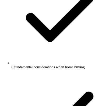
6 fundamental considerations when home buying​​​​‌ ‍ ​‍​‍‌‍ ‌ ​‍‌‍‍‌‌‍‌ ‌‍‍‌‌‍ ‍​‍​‍​ ‍‍​‍​‍‌ ​ ‌‍​‌‌‍ ‍‌‍‍‌‌ ‌​‌ ‍‌​‍ ‍‌‍‍‌‌‍ ​‍​‍​‍ ​​‍​‍‌‍‍​‌ ​‍‌‍‌‌‌‍‌‍​‍​‍​ ‍‍​‍​‍‌‍‍​‌ ‌​‌ ‌​‌ ​​‌ ​ ​ ‍‍​‍ ​‍ ‌‍​‍‌‍‌‍‌ ​​​‍ ‌‌ ​​‌ ​‍‌‍ ‌ ​​‌‍‌‌‌ ​‍‌ ‌​‌ ‍‌​‍ ‌‌‍‌ ‌ ​‍‌‍ ‌ ‌‌‌ ​​​‍ ‍‌ ‌‍‌‍‌‌‌ ​‍‌‍​ ‌‍‌‌‌‍ ​​‍ ‍‌‍​‌‌ ​​‌ ​​​‍ ‌ ​ ‌ ‌​‌ ‌‌‌‍‌​‌‍‍‌‌‍ ​‍ ‌‍‍‌‌‍ ‍‌ ‌​‌‍‌‌‌‍ ‍‌ ‌​​‍ ‌‍‌‌‌‍‌​‌‍‍‌‌ ‌​​‍ ‌‍ ‌‌‍ ‌‍‌​‌‍‌‌​ ‌‌ ​​‌ ​‍‌‍‌‌‌ ​ ‌‍‌‌‌‍ ‍‌ ‌​‌‍​‌‌ ‌​‌‍‍‌‌‍ ‌‍ ‍​ ‍ ‌‍‍‌‌‍‌​​ ‌‌‍‍​‌‍ ‌‍ ‌‌‍‌‌‌‌​​‌‍​‌‌‍‌ ‌‍‌‌​ ‍ ‌ ‌​‌ ‍‌‌ ​​‌‍‌‌​ ‌‌‍‍​‌‍ ‌‍ ‌‌‍‌‌‌‌​​‌‍​‌‌‍‌ ‌‍‌‌​ ‍ ‌ ​​‌‍​‌‌ ‌​‌‍‍​​ ‌‌‍‌ ‌ ‌‌‌‍‍‌‌‍‌​‌‍‌‌‌ ​ ‌​​‍‌‍ ​‌‍ ‌‍​ ‌‍‍ ​‍ ‍‌‍‌ ‌ ‌‌‌‍‍‌‌‍‌​‌‍‌‌‌ ​ ​‍‌‌​ ‌‌‌​​‍‌‌ ‌‍‍ ‌‍‌‌‌ ‍‌​‍‌‌​ ​ ‌​‌​​‍‌‌​ ​ ‌​‌​​‍‌‌​ ​‍​ ​‍‌‍‌ ​‍ ‌​ ​‍​‍‌‌​ ​‍​ ​‍​‍‌‌​ ‌‌‌​‌​​‍ ‍‌‍​‍‌ ‌‌‌‍ ​‌‍ ​‌‍‌‌‌ ‌​‌ ​ ​‍‌‌​ ‌‌‌​​‍​ ​‌​‍‌‌​ ‌‌‌​‌​​ ‌‍​‍‌‍​‌‌ ​ ‌‍‌‌‌‌‌‌‌ ​‍‌‍ ​​ ‌‌‍‍​‌ ‌​‌ ‌​‌ ​​‌ ​ ​‍‌‌​ ​ ‌​​‌​‍‌‌​ ​‍‌​‌‍​‍‌‌​ ​‍‌​‌‍‌‍​‍‌‍‌‍‌ ​​​‍ ‌‌ ​​‌ ​‍‌‍ ‌ ​​‌‍‌‌‌ ​‍‌ ‌​‌ ‍‌​‍ ‌‌‍‌ ‌ ​‍‌‍ ‌ ‌‌‌ ​​​‍ ‍‌ ‌‍‌‍‌‌‌ ​‍‌‍​ ‌‍‌‌‌‍ ​​‍ ‍‌‍​‌‌ ​​‌ ​​​‍‌‌​ ​‍‌​‌‍‌ ​ ‌ ‌​‌ ‌‌‌‍‌​‌‍‍‌‌‍ ​‍‌‍‌‍‍‌‌‍‌​​ ‌‌‍‍​‌‍ ‌‍ ‌‌‍‌‌‌‌​​‌‍​‌‌‍‌ ‌‍‌‌​‍‌‍‌ ‌​‌ ‍‌‌ ​​‌‍‌‌​ ‌‌‍‍​‌‍ ‌‍ ‌‌‍‌‌‌‌​​‌‍​‌‌‍‌ ‌‍‌‌​‍‌‍‌ ​​‌‍​‌‌ ‌​‌‍‍​​ ‌‌‍‌ ‌ ‌‌‌‍‍‌‌‍‌​‌‍‌‌‌ ​ ‌​​‍‌‍ ​‌‍ ‌‍​ ‌‍‍ ​‍ ‍‌‍‌ ‌ ‌‌‌‍‍‌‌‍‌​‌‍‌‌‌ ​ ​‍‌‌​ ‌‌‌​​‍‌‌ ‌‍‍ ‌‍‌‌‌ ‍‌​‍‌‌​ ​ ‌​‌​​‍‌‌​ ​ ‌​‌​​‍‌‌​ ​‍​ ​‍‌‍‌ ​‍ ‌​ ​‍​‍‌‌​ ​‍​ ​‍​‍‌‌​ ‌‌‌​‌​​‍ ‍‌‍​‍‌ ‌‌‌‍ ​‌‍ ​‌‍‌‌‌ ‌​‌ ​ ​‍‌‌​ ‌‌‌​​‍​ ​‌​‍‌‌​ ‌‌‌​‌​​‍‌‍‌ ​​‌‍‌‌‌ ​‍‌ ​ ‌ ​​‌‍‌‌‌‍​ ‌ ‌​‌‍‍‌‌ ‌‍‌‍‌‌​ ‌‌ ​​‌ ‌‌‌‍​‍‌‍ ​‌‍‍‌‌ ​ ‌‍‍​‌‍‌‌‌‍‌​​‍​‍‌ ‌