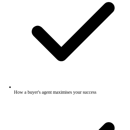
How a buyer's agent maximises your success​​​​‌ ‍ ​‍​‍‌‍ ‌ ​‍‌‍‍‌‌‍‌ ‌‍‍‌‌‍ ‍​‍​‍​ ‍‍​‍​‍‌ ​ ‌‍​‌‌‍ ‍‌‍‍‌‌ ‌​‌ ‍‌​‍ ‍‌‍‍‌‌‍ ​‍​‍​‍ ​​‍​‍‌‍‍​‌ ​‍‌‍‌‌‌‍‌‍​‍​‍​ ‍‍​‍​‍‌‍‍​‌ ‌​‌ ‌​‌ ​​‌ ​ ​ ‍‍​‍ ​‍ ‌‍​‍‌‍‌‍‌ ​​​‍ ‌‌ ​​‌ ​‍‌‍ ‌ ​​‌‍‌‌‌ ​‍‌ ‌​‌ ‍‌​‍ ‌‌‍‌ ‌ ​‍‌‍ ‌ ‌‌‌ ​​​‍ ‍‌ ‌‍‌‍‌‌‌ ​‍‌‍​ ‌‍‌‌‌‍ ​​‍ ‍‌‍​‌‌ ​​‌ ​​​‍ ‌ ​ ‌ ‌​‌ ‌‌‌‍‌​‌‍‍‌‌‍ ​‍ ‌‍‍‌‌‍ ‍‌ ‌​‌‍‌‌‌‍ ‍‌ ‌​​‍ ‌‍‌‌‌‍‌​‌‍‍‌‌ ‌​​‍ ‌‍ ‌‌‍ ‌‍‌​‌‍‌‌​ ‌‌ ​​‌ ​‍‌‍‌‌‌ ​ ‌‍‌‌‌‍ ‍‌ ‌​‌‍​‌‌ ‌​‌‍‍‌‌‍ ‌‍ ‍​ ‍ ‌‍‍‌‌‍‌​​ ‌‌‍‍​‌‍ ‌‍ ‌‌‍‌‌‌‌​​‌‍​‌‌‍‌ ‌‍‌‌​ ‍ ‌ ‌​‌ ‍‌‌ ​​‌‍‌‌​ ‌‌‍‍​‌‍ ‌‍ ‌‌‍‌‌‌‌​​‌‍​‌‌‍‌ ‌‍‌‌​ ‍ ‌ ​​‌‍​‌‌ ‌​‌‍‍​​ ‌‌‍‌ ‌ ‌‌‌‍‍‌‌‍‌​‌‍‌‌‌ ​ ‌​​‍‌‍ ​‌‍ ‌‍​ ‌‍‍ ​‍ ‍‌‍‌ ‌ ‌‌‌‍‍‌‌‍‌​‌‍‌‌‌ ​ ​‍‌‌​ ‌‌‌​​‍‌‌ ‌‍‍ ‌‍‌‌‌ ‍‌​‍‌‌​ ​ ‌​‌​​‍‌‌​ ​ ‌​‌​​‍‌‌​ ​‍​ ​‍‌‍‌ ​‍ ‌​ ​‍​‍‌‌​ ​‍​ ​‍​‍‌‌​ ‌‌‌​‌​​‍ ‍‌‍​‍‌ ‌‌‌‍ ​‌‍ ​‌‍‌‌‌ ‌​‌ ​ ​‍‌‌​ ‌‌‌​​‍​ ​​​‍‌‌​ ‌‌‌​‌​​ ‌‍​‍‌‍​‌‌ ​ ‌‍‌‌‌‌‌‌‌ ​‍‌‍ ​​ ‌‌‍‍​‌ ‌​‌ ‌​‌ ​​‌ ​ ​‍‌‌​ ​ ‌​​‌​‍‌‌​ ​‍‌​‌‍​‍‌‌​ ​‍‌​‌‍‌‍​‍‌‍‌‍‌ ​​​‍ ‌‌ ​​‌ ​‍‌‍ ‌ ​​‌‍‌‌‌ ​‍‌ ‌​‌ ‍‌​‍ ‌‌‍‌ ‌ ​‍‌‍ ‌ ‌‌‌ ​​​‍ ‍‌ ‌‍‌‍‌‌‌ ​‍‌‍​ ‌‍‌‌‌‍ ​​‍ ‍‌‍​‌‌ ​​‌ ​​​‍‌‌​ ​‍‌​‌‍‌ ​ ‌ ‌​‌ ‌‌‌‍‌​‌‍‍‌‌‍ ​‍‌‍‌‍‍‌‌‍‌​​ ‌‌‍‍​‌‍ ‌‍ ‌‌‍‌‌‌‌​​‌‍​‌‌‍‌ ‌‍‌‌​‍‌‍‌ ‌​‌ ‍‌‌ ​​‌‍‌‌​ ‌‌‍‍​‌‍ ‌‍ ‌‌‍‌‌‌‌​​‌‍​‌‌‍‌ ‌‍‌‌​‍‌‍‌ ​​‌‍​‌‌ ‌​‌‍‍​​ ‌‌‍‌ ‌ ‌‌‌‍‍‌‌‍‌​‌‍‌‌‌ ​ ‌​​‍‌‍ ​‌‍ ‌‍​ ‌‍‍ ​‍ ‍‌‍‌ ‌ ‌‌‌‍‍‌‌‍‌​‌‍‌‌‌ ​ ​‍‌‌​ ‌‌‌​​‍‌‌ ‌‍‍ ‌‍‌‌‌ ‍‌​‍‌‌​ ​ ‌​‌​​‍‌‌​ ​ ‌​‌​​‍‌‌​ ​‍​ ​‍‌‍‌ ​‍ ‌​ ​‍​‍‌‌​ ​‍​ ​‍​‍‌‌​ ‌‌‌​‌​​‍ ‍‌‍​‍‌ ‌‌‌‍ ​‌‍ ​‌‍‌‌‌ ‌​‌ ​ ​‍‌‌​ ‌‌‌​​‍​ ​​​‍‌‌​ ‌‌‌​‌​​‍‌‍‌ ​​‌‍‌‌‌ ​‍‌ ​ ‌ ​​‌‍‌‌‌‍​ ‌ ‌​‌‍‍‌‌ ‌‍‌‍‌‌​ ‌‌ ​​‌ ‌‌‌‍​‍‌‍ ​‌‍‍‌‌ ​ ‌‍‍​‌‍‌‌‌‍‌​​‍​‍‌ ‌