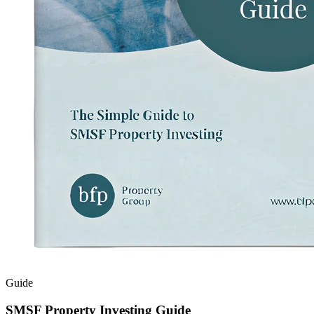
Guide​​​​‌ ‍ ​‍​‍‌‍ ‌ ​‍‌‍‍‌‌‍‌ ‌‍‍‌‌‍ ‍​‍​‍​ ‍‍​‍​‍‌ ​ ‌‍​‌‌‍ ‍‌‍‍‌‌ ‌​‌ ‍‌​‍ ‍‌‍‍‌‌‍ ​‍​‍​‍ ​​‍​‍‌‍‍​‌ ​‍‌‍‌‌‌‍‌‍​‍​‍​ ‍‍​‍​‍‌‍‍​‌ ‌​‌ ‌​‌ ​​‌ ​ ​ ‍‍​‍ ​‍ ‌‍​‍‌‍‌‍‌ ​​​‍ ‌‌ ​​‌ ​‍‌‍ ‌ ​​‌‍‌‌‌ ​‍‌ ‌​‌ ‍‌​‍ ‌‌‍‌ ‌ ​‍‌‍ ‌ ‌‌‌ ​​​‍ ‍‌ ‌‍‌‍‌‌‌ ​‍‌‍​ ‌‍‌‌‌‍ ​​‍ ‍‌‍​‌‌ ​​‌ ​​​‍ ‌ ​ ‌ ‌​‌ ‌‌‌‍‌​‌‍‍‌‌‍ ​‍ ‌‍‍‌‌‍ ‍‌ ‌​‌‍‌‌‌‍ ‍‌ ‌​​‍ ‌‍‌‌‌‍‌​‌‍‍‌‌ ‌​​‍ ‌‍ ‌‌‍ ‌‍‌​‌‍‌‌​ ‌‌ ​​‌ ​‍‌‍‌‌‌ ​ ‌‍‌‌‌‍ ‍‌ ‌​‌‍​‌‌ ‌​‌‍‍‌‌‍ ‌‍ ‍​ ‍ ‌‍‍‌‌‍‌​​ ‌‌‍‍​‌‍ ‌‍ ‌‌‍‌‌‌‌​​‌‍​‌‌‍‌ ‌‍‌‌​ ‍ ‌ ‌​‌ ‍‌‌ ​​‌‍‌‌​ ‌‌‍‍​‌‍ ‌‍ ‌‌‍‌‌‌‌​​‌‍​‌‌‍‌ ‌‍‌‌​ ‍ ‌ ​​‌‍​‌‌ ‌​‌‍‍​​ ‌‌‍‌ ‌ ‌‌‌‍‍‌‌‍‌​‌‍‌‌‌ ​ ‌​​‍‌‍ ​‌‍ ‌‍​ ‌‍‍ ​‍ ‍‌‍‌ ‌ ‌‌‌‍‍‌‌‍‌​‌‍‌‌‌ ​ ​‍‌‌​ ‌‌‌​​‍‌‌ ‌‍‍ ‌‍‌‌‌ ‍‌​‍‌‌​ ​ ‌​‌​​‍‌‌​ ​ ‌​‌​​‍‌‌​ ​‍​ ​‍‌‍‌ ​‍ ‌​ ​​​‍‌‌​ ​‍​ ​‍​‍‌‌​ ‌‌‌​‌​​‍ ‍‌‍ ​‌‍​‌‌‍​‍‌‍‌‌‌‍ ​​ ‌‍​‍‌‍​‌‌ ​ ‌‍‌‌‌‌‌‌‌ ​‍‌‍ ​​ ‌‌‍‍​‌ ‌​‌ ‌​‌ ​​‌ ​ ​‍‌‌​ ​ ‌​​‌​‍‌‌​ ​‍‌​‌‍​‍‌‌​ ​‍‌​‌‍‌‍​‍‌‍‌‍‌ ​​​‍ ‌‌ ​​‌ ​‍‌‍ ‌ ​​‌‍‌‌‌ ​‍‌ ‌​‌ ‍‌​‍ ‌‌‍‌ ‌ ​‍‌‍ ‌ ‌‌‌ ​​​‍ ‍‌ ‌‍‌‍‌‌‌ ​‍‌‍​ ‌‍‌‌‌‍ ​​‍ ‍‌‍​‌‌ ​​‌ ​​​‍‌‌​ ​‍‌​‌‍‌ ​ ‌ ‌​‌ ‌‌‌‍‌​‌‍‍‌‌‍ ​‍‌‍‌‍‍‌‌‍‌​​ ‌‌‍‍​‌‍ ‌‍ ‌‌‍‌‌‌‌​​‌‍​‌‌‍‌ ‌‍‌‌​‍‌‍‌ ‌​‌ ‍‌‌ ​​‌‍‌‌​ ‌‌‍‍​‌‍ ‌‍ ‌‌‍‌‌‌‌​​‌‍​‌‌‍‌ ‌‍‌‌​‍‌‍‌ ​​‌‍​‌‌ ‌​‌‍‍​​ ‌‌‍‌ ‌ ‌‌‌‍‍‌‌‍‌​‌‍‌‌‌ ​ ‌​​‍‌‍ ​‌‍ ‌‍​ ‌‍‍ ​‍ ‍‌‍‌ ‌ ‌‌‌‍‍‌‌‍‌​‌‍‌‌‌ ​ ​‍‌‌​ ‌‌‌​​‍‌‌ ‌‍‍ ‌‍‌‌‌ ‍‌​‍‌‌​ ​ ‌​‌​​‍‌‌​ ​ ‌​‌​​‍‌‌​ ​‍​ ​‍‌‍‌ ​‍ ‌​ ​​​‍‌‌​ ​‍​ ​‍​‍‌‌​ ‌‌‌​‌​​‍ ‍‌‍ ​‌‍​‌‌‍​‍‌‍‌‌‌‍ ​​‍‌‍‌ ​​‌‍‌‌‌ ​‍‌ ​ ‌ ​​‌‍‌‌‌‍​ ‌ ‌​‌‍‍‌‌ ‌‍‌‍‌‌​ ‌‌ ​​‌ ‌‌‌‍​‍‌‍ ​‌‍‍‌‌ ​ ‌‍‍​‌‍‌‌‌‍‌​​‍​‍‌ ‌
SMSF Property Investing Guide​​​​‌ ‍ ​‍​‍‌‍ ‌ ​‍‌‍‍‌‌‍‌ ‌‍‍‌‌‍ ‍​‍​‍​ ‍‍​‍​‍‌ ​ ‌‍​‌‌‍ ‍‌‍‍‌‌ ‌​‌ ‍‌​‍ ‍‌‍‍‌‌‍ ​‍​‍​‍ ​​‍​‍‌‍‍​‌ ​‍‌‍‌‌‌‍‌‍​‍​‍​ ‍‍​‍​‍‌‍‍​‌ ‌​‌ ‌​‌ ​​‌ ​ ​ ‍‍​‍ ​‍ ‌‍​‍‌‍‌‍‌ ​​​‍ ‌‌ ​​‌ ​‍‌‍ ‌ ​​‌‍‌‌‌ ​‍‌ ‌​‌ ‍‌​‍ ‌‌‍‌ ‌ ​‍‌‍ ‌ ‌‌‌ ​​​‍ ‍‌ ‌‍‌‍‌‌‌ ​‍‌‍​ ‌‍‌‌‌‍ ​​‍ ‍‌‍​‌‌ ​​‌ ​​​‍ ‌ ​ ‌ ‌​‌ ‌‌‌‍‌​‌‍‍‌‌‍ ​‍ ‌‍‍‌‌‍ ‍‌ ‌​‌‍‌‌‌‍ ‍‌ ‌​​‍ ‌‍‌‌‌‍‌​‌‍‍‌‌ ‌​​‍ ‌‍ ‌‌‍ ‌‍‌​‌‍‌‌​ ‌‌ ​​‌ ​‍‌‍‌‌‌ ​ ‌‍‌‌‌‍ ‍‌ ‌​‌‍​‌‌ ‌​‌‍‍‌‌‍ ‌‍ ‍​ ‍ ‌‍‍‌‌‍‌​​ ‌‌‍‍​‌‍ ‌‍ ‌‌‍‌‌‌‌​​‌‍​‌‌‍‌ ‌‍‌‌​ ‍ ‌ ‌​‌ ‍‌‌ ​​‌‍‌‌​ ‌‌‍‍​‌‍ ‌‍ ‌‌‍‌‌‌‌​​‌‍​‌‌‍‌ ‌‍‌‌​ ‍ ‌ ​​‌‍​‌‌ ‌​‌‍‍​​ ‌‌‍‌ ‌ ‌‌‌‍‍‌‌‍‌​‌‍‌‌‌ ​ ‌​​‍‌‍ ​‌‍ ‌‍​ ‌‍‍ ​‍ ‍‌‍‌ ‌ ‌‌‌‍‍‌‌‍‌​‌‍‌‌‌ ​ ​‍‌‌​ ‌‌‌​​‍‌‌ ‌‍‍ ‌‍‌‌‌ ‍‌​‍‌‌​ ​ ‌​‌​​‍‌‌​ ​ ‌​‌​​‍‌‌​ ​‍​ ​‍‌‍‌ ​‍ ‌​ ​​​‍‌‌​ ​‍​ ​‍​‍‌‌​ ‌‌‌​‌​​‍ ‍‌ ‌​‌‍‍‌‌ ‌​‌‍ ​‌‍‌‌​ ‌‍​‍‌‍​‌‌ ​ ‌‍‌‌‌‌‌‌‌ ​‍‌‍ ​​ ‌‌‍‍​‌ ‌​‌ ‌​‌ ​​‌ ​ ​‍‌‌​ ​ ‌​​‌​‍‌‌​ ​‍‌​‌‍​‍‌‌​ ​‍‌​‌‍‌‍​‍‌‍‌‍‌ ​​​‍ ‌‌ ​​‌ ​‍‌‍ ‌ ​​‌‍‌‌‌ ​‍‌ ‌​‌ ‍‌​‍ ‌‌‍‌ ‌ ​‍‌‍ ‌ ‌‌‌ ​​​‍ ‍‌ ‌‍‌‍‌‌‌ ​‍‌‍​ ‌‍‌‌‌‍ ​​‍ ‍‌‍​‌‌ ​​‌ ​​​‍‌‌​ ​‍‌​‌‍‌ ​ ‌ ‌​‌ ‌‌‌‍‌​‌‍‍‌‌‍ ​‍‌‍‌‍‍‌‌‍‌​​ ‌‌‍‍​‌‍ ‌‍ ‌‌‍‌‌‌‌​​‌‍​‌‌‍‌ ‌‍‌‌​‍‌‍‌ ‌​‌ ‍‌‌ ​​‌‍‌‌​ ‌‌‍‍​‌‍ ‌‍ ‌‌‍‌‌‌‌​​‌‍​‌‌‍‌ ‌‍‌‌​‍‌‍‌ ​​‌‍​‌‌ ‌​‌‍‍​​ ‌‌‍‌ ‌ ‌‌‌‍‍‌‌‍‌​‌‍‌‌‌ ​ ‌​​‍‌‍ ​‌‍ ‌‍​ ‌‍‍ ​‍ ‍‌‍‌ ‌ ‌‌‌‍‍‌‌‍‌​‌‍‌‌‌ ​ ​‍‌‌​ ‌‌‌​​‍‌‌ ‌‍‍ ‌‍‌‌‌ ‍‌​‍‌‌​ ​ ‌​‌​​‍‌‌​ ​ ‌​‌​​‍‌‌​ ​‍​ ​‍‌‍‌ ​‍ ‌​ ​​​‍‌‌​ ​‍​ ​‍​‍‌‌​ ‌‌‌​‌​​‍ ‍‌ ‌​‌‍‍‌‌ ‌​‌‍ ​‌‍‌‌​‍‌‍‌ ​​‌‍‌‌‌ ​‍‌ ​ ‌ ​​‌‍‌‌‌‍​ ‌ ‌​‌‍‍‌‌ ‌‍‌‍‌‌​ ‌‌ ​​‌ ‌‌‌‍​‍‌‍ ​‌‍‍‌‌ ​ ‌‍‍​‌‍‌‌‌‍‌​​‍​‍‌ ‌