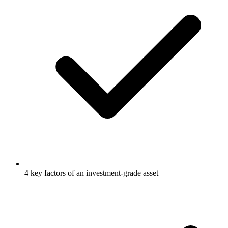
4 key factors of an investment-grade asset​​​​‌ ‍ ​‍​‍‌‍ ‌ ​‍‌‍‍‌‌‍‌ ‌‍‍‌‌‍ ‍​‍​‍​ ‍‍​‍​‍‌ ​ ‌‍​‌‌‍ ‍‌‍‍‌‌ ‌​‌ ‍‌​‍ ‍‌‍‍‌‌‍ ​‍​‍​‍ ​​‍​‍‌‍‍​‌ ​‍‌‍‌‌‌‍‌‍​‍​‍​ ‍‍​‍​‍‌‍‍​‌ ‌​‌ ‌​‌ ​​‌ ​ ​ ‍‍​‍ ​‍ ‌‍​‍‌‍‌‍‌ ​​​‍ ‌‌ ​​‌ ​‍‌‍ ‌ ​​‌‍‌‌‌ ​‍‌ ‌​‌ ‍‌​‍ ‌‌‍‌ ‌ ​‍‌‍ ‌ ‌‌‌ ​​​‍ ‍‌ ‌‍‌‍‌‌‌ ​‍‌‍​ ‌‍‌‌‌‍ ​​‍ ‍‌‍​‌‌ ​​‌ ​​​‍ ‌ ​ ‌ ‌​‌ ‌‌‌‍‌​‌‍‍‌‌‍ ​‍ ‌‍‍‌‌‍ ‍‌ ‌​‌‍‌‌‌‍ ‍‌ ‌​​‍ ‌‍‌‌‌‍‌​‌‍‍‌‌ ‌​​‍ ‌‍ ‌‌‍ ‌‍‌​‌‍‌‌​ ‌‌ ​​‌ ​‍‌‍‌‌‌ ​ ‌‍‌‌‌‍ ‍‌ ‌​‌‍​‌‌ ‌​‌‍‍‌‌‍ ‌‍ ‍​ ‍ ‌‍‍‌‌‍‌​​ ‌‌‍‍​‌‍ ‌‍ ‌‌‍‌‌‌‌​​‌‍​‌‌‍‌ ‌‍‌‌​ ‍ ‌ ‌​‌ ‍‌‌ ​​‌‍‌‌​ ‌‌‍‍​‌‍ ‌‍ ‌‌‍‌‌‌‌​​‌‍​‌‌‍‌ ‌‍‌‌​ ‍ ‌ ​​‌‍​‌‌ ‌​‌‍‍​​ ‌‌‍‌ ‌ ‌‌‌‍‍‌‌‍‌​‌‍‌‌‌ ​ ‌​​‍‌‍ ​‌‍ ‌‍​ ‌‍‍ ​‍ ‍‌‍‌ ‌ ‌‌‌‍‍‌‌‍‌​‌‍‌‌‌ ​ ​‍‌‌​ ‌‌‌​​‍‌‌ ‌‍‍ ‌‍‌‌‌ ‍‌​‍‌‌​ ​ ‌​‌​​‍‌‌​ ​ ‌​‌​​‍‌‌​ ​‍​ ​‍‌‍‌ ​‍ ‌​ ​‌​‍‌‌​ ​‍​ ​‍​‍‌‌​ ‌‌‌​‌​​‍ ‍‌‍​‍‌ ‌‌‌‍ ​‌‍ ​‌‍‌‌‌ ‌​‌ ​ ​‍‌‌​ ‌‌‌​​‍​ ​‌​‍‌‌​ ‌‌‌​‌​​ ‌‍​‍‌‍​‌‌ ​ ‌‍‌‌‌‌‌‌‌ ​‍‌‍ ​​ ‌‌‍‍​‌ ‌​‌ ‌​‌ ​​‌ ​ ​‍‌‌​ ​ ‌​​‌​‍‌‌​ ​‍‌​‌‍​‍‌‌​ ​‍‌​‌‍‌‍​‍‌‍‌‍‌ ​​​‍ ‌‌ ​​‌ ​‍‌‍ ‌ ​​‌‍‌‌‌ ​‍‌ ‌​‌ ‍‌​‍ ‌‌‍‌ ‌ ​‍‌‍ ‌ ‌‌‌ ​​​‍ ‍‌ ‌‍‌‍‌‌‌ ​‍‌‍​ ‌‍‌‌‌‍ ​​‍ ‍‌‍​‌‌ ​​‌ ​​​‍‌‌​ ​‍‌​‌‍‌ ​ ‌ ‌​‌ ‌‌‌‍‌​‌‍‍‌‌‍ ​‍‌‍‌‍‍‌‌‍‌​​ ‌‌‍‍​‌‍ ‌‍ ‌‌‍‌‌‌‌​​‌‍​‌‌‍‌ ‌‍‌‌​‍‌‍‌ ‌​‌ ‍‌‌ ​​‌‍‌‌​ ‌‌‍‍​‌‍ ‌‍ ‌‌‍‌‌‌‌​​‌‍​‌‌‍‌ ‌‍‌‌​‍‌‍‌ ​​‌‍​‌‌ ‌​‌‍‍​​ ‌‌‍‌ ‌ ‌‌‌‍‍‌‌‍‌​‌‍‌‌‌ ​ ‌​​‍‌‍ ​‌‍ ‌‍​ ‌‍‍ ​‍ ‍‌‍‌ ‌ ‌‌‌‍‍‌‌‍‌​‌‍‌‌‌ ​ ​‍‌‌​ ‌‌‌​​‍‌‌ ‌‍‍ ‌‍‌‌‌ ‍‌​‍‌‌​ ​ ‌​‌​​‍‌‌​ ​ ‌​‌​​‍‌‌​ ​‍​ ​‍‌‍‌ ​‍ ‌​ ​‌​‍‌‌​ ​‍​ ​‍​‍‌‌​ ‌‌‌​‌​​‍ ‍‌‍​‍‌ ‌‌‌‍ ​‌‍ ​‌‍‌‌‌ ‌​‌ ​ ​‍‌‌​ ‌‌‌​​‍​ ​‌​‍‌‌​ ‌‌‌​‌​​‍‌‍‌ ​​‌‍‌‌‌ ​‍‌ ​ ‌ ​​‌‍‌‌‌‍​ ‌ ‌​‌‍‍‌‌ ‌‍‌‍‌‌​ ‌‌ ​​‌ ‌‌‌‍​‍‌‍ ​‌‍‍‌‌ ​ ‌‍‍​‌‍‌‌‌‍‌​​‍​‍‌ ‌