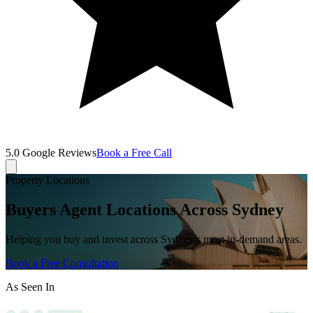
5.0
Google Reviews​​​​‌ ‍ ​‍​‍‌‍ ‌ ​‍‌‍‍‌‌‍‌ ‌‍‍‌‌‍ ‍​‍​‍​ ‍‍​‍​‍‌ ​ ‌‍​‌‌‍ ‍‌‍‍‌‌ ‌​‌ ‍‌​‍ ‍‌‍‍‌‌‍ ​‍​‍​‍ ​​‍​‍‌‍‍​‌ ​‍‌‍‌‌‌‍‌‍​‍​‍​ ‍‍​‍​‍‌‍‍​‌ ‌​‌ ‌​‌ ​​‌ ​ ​ ‍‍​‍ ​‍ ‌‍​‍‌‍‌‍‌ ​​​‍ ‌‌ ​​‌ ​‍‌‍ ‌ ​​‌‍‌‌‌ ​‍‌ ‌​‌ ‍‌​‍ ‌‌‍‌ ‌ ​‍‌‍ ‌ ‌‌‌ ​​​‍ ‍‌ ‌‍‌‍‌‌‌ ​‍‌‍​ ‌‍‌‌‌‍ ​​‍ ‍‌‍​‌‌ ​​‌ ​​​‍ ‌ ​ ‌ ‌​‌ ‌‌‌‍‌​‌‍‍‌‌‍ ​‍ ‌‍‍‌‌‍ ‍‌ ‌​‌‍‌‌‌‍ ‍‌ ‌​​‍ ‌‍‌‌‌‍‌​‌‍‍‌‌ ‌​​‍ ‌‍ ‌‌‍ ‌‍‌​‌‍‌‌​ ‌‌ ​​‌ ​‍‌‍‌‌‌ ​ ‌‍‌‌‌‍ ‍‌ ‌​‌‍​‌‌ ‌​‌‍‍‌‌‍ ‌‍ ‍​ ‍ ‌‍‍‌‌‍‌​​ ‌‌ ​ ‌‍‍‌‌ ‌​‌‍‌‌‌‌​ ‌‍‌‌‌ ‌​‌ ‌​‌‍‍‌‌‍ ‍‌‍‌ ‌ ​ ​ ‍ ‌ ‌​‌ ‍‌‌ ​​‌‍‌‌​ ‌‌ ​ ‌‍‍‌‌ ‌​‌‍‌‌‌‌​ ‌‍‌‌‌ ‌​‌ ‌​‌‍‍‌‌‍ ‍‌‍‌ ‌ ​ ​ ‍ ‌ ​​‌‍​‌‌ ‌​‌‍‍​​ ‌‌ ​‍‌‍‌‌‌ ‌‍‌‍‍‌‌‍‌‌‌ ‌ ‌​ ​‌‍​‌‌‍​‍‌‍‌‌‌‍ ​​ ‌‍​‍‌‍​‌‌ ​ ‌‍‌‌‌‌‌‌‌ ​‍‌‍ ​​ ‌‌‍‍​‌ ‌​‌ ‌​‌ ​​‌ ​ ​‍‌‌​ ​ ‌​​‌​‍‌‌​ ​‍‌​‌‍​‍‌‌​ ​‍‌​‌‍‌‍​‍‌‍‌‍‌ ​​​‍ ‌‌ ​​‌ ​‍‌‍ ‌ ​​‌‍‌‌‌ ​‍‌ ‌​‌ ‍‌​‍ ‌‌‍‌ ‌ ​‍‌‍ ‌ ‌‌‌ ​​​‍ ‍‌ ‌‍‌‍‌‌‌ ​‍‌‍​ ‌‍‌‌‌‍ ​​‍ ‍‌‍​‌‌ ​​‌ ​​​‍‌‌​ ​‍‌​‌‍‌ ​ ‌ ‌​‌ ‌‌‌‍‌​‌‍‍‌‌‍ ​‍‌‍‌‍‍‌‌‍‌​​ ‌‌ ​ ‌‍‍‌‌ ‌​‌‍‌‌‌‌​ ‌‍‌‌‌ ‌​‌ ‌​‌‍‍‌‌‍ ‍‌‍‌ ‌ ​ ​‍‌‍‌ ‌​‌ ‍‌‌ ​​‌‍‌‌​ ‌‌ ​ ‌‍‍‌‌ ‌​‌‍‌‌‌‌​ ‌‍‌‌‌ ‌​‌ ‌​‌‍‍‌‌‍ ‍‌‍‌ ‌ ​ ​‍‌‍‌ ​​‌‍​‌‌ ‌​‌‍‍​​ ‌‌ ​‍‌‍‌‌‌ ‌‍‌‍‍‌‌‍‌‌‌ ‌ ‌​ ​‌‍​‌‌‍​‍‌‍‌‌‌‍ ​​‍‌‍‌ ​​‌‍‌‌‌ ​‍‌ ​ ‌ ​​‌‍‌‌‌‍​ ‌ ‌​‌‍‍‌‌ ‌‍‌‍‌‌​ ‌‌ ​​‌ ‌‌‌‍​‍‌‍ ​‌‍‍‌‌ ​ ‌‍‍​‌‍‌‌‌‍‌​​‍​‍‌ ‌
Book a Free Call​​​​‌ ‍ ​‍​‍‌‍ ‌ ​‍‌‍‍‌‌‍‌ ‌‍‍‌‌‍ ‍​‍​‍​ ‍‍​‍​‍‌ ​ ‌‍​‌‌‍ ‍‌‍‍‌‌ ‌​‌ ‍‌​‍ ‍‌‍‍‌‌‍ ​‍​‍​‍ ​​‍​‍‌‍‍​‌ ​‍‌‍‌‌‌‍‌‍​‍​‍​ ‍‍​‍​‍‌‍‍​‌ ‌​‌ ‌​‌ ​​‌ ​ ​ ‍‍​‍ ​‍ ‌‍​‍‌‍‌‍‌ ​​​‍ ‌‌ ​​‌ ​‍‌‍ ‌ ​​‌‍‌‌‌ ​‍‌ ‌​‌ ‍‌​‍ ‌‌‍‌ ‌ ​‍‌‍ ‌ ‌‌‌ ​​​‍ ‍‌ ‌‍‌‍‌‌‌ ​‍‌‍​ ‌‍‌‌‌‍ ​​‍ ‍‌‍​‌‌ ​​‌ ​​​‍ ‌ ​ ‌ ‌​‌ ‌‌‌‍‌​‌‍‍‌‌‍ ​‍ ‌‍‍‌‌‍ ‍‌ ‌​‌‍‌‌‌‍ ‍‌ ‌​​‍ ‌‍‌‌‌‍‌​‌‍‍‌‌ ‌​​‍ ‌‍ ‌‌‍ ‌‍‌​‌‍‌‌​ ‌‌ ​​‌ ​‍‌‍‌‌‌ ​ ‌‍‌‌‌‍ ‍‌ ‌​‌‍​‌‌ ‌​‌‍‍‌‌‍ ‌‍ ‍​ ‍ ‌‍‍‌‌‍‌​​ ‌‌ ​ ‌‍‍‌‌ ‌​‌‍‌‌‌‌​ ‌‍‌‌‌ ‌​‌ ‌​‌‍‍‌‌‍ ‍‌‍‌ ‌ ​ ​ ‍ ‌ ‌​‌ ‍‌‌ ​​‌‍‌‌​ ‌‌ ​ ‌‍‍‌‌ ‌​‌‍‌‌‌‌​ ‌‍‌‌‌ ‌​‌ ‌​‌‍‍‌‌‍ ‍‌‍‌ ‌ ​ ​ ‍ ‌ ​​‌‍​‌‌ ‌​‌‍‍​​ ‌‌ ​​‌ ​‍‌‍‍‌‌‍ ‌‌‍​‌‌ ​‍‌ ‍‌‌​​ ‌ ‌​‌‍​‌‌​ ​‌‍​‌‌‍​‍‌‍‌‌‌‍ ​​ ‌‍​‍‌‍​‌‌ ​ ‌‍‌‌‌‌‌‌‌ ​‍‌‍ ​​ ‌‌‍‍​‌ ‌​‌ ‌​‌ ​​‌ ​ ​‍‌‌​ ​ ‌​​‌​‍‌‌​ ​‍‌​‌‍​‍‌‌​ ​‍‌​‌‍‌‍​‍‌‍‌‍‌ ​​​‍ ‌‌ ​​‌ ​‍‌‍ ‌ ​​‌‍‌‌‌ ​‍‌ ‌​‌ ‍‌​‍ ‌‌‍‌ ‌ ​‍‌‍ ‌ ‌‌‌ ​​​‍ ‍‌ ‌‍‌‍‌‌‌ ​‍‌‍​ ‌‍‌‌‌‍ ​​‍ ‍‌‍​‌‌ ​​‌ ​​​‍‌‌​ ​‍‌​‌‍‌ ​ ‌ ‌​‌ ‌‌‌‍‌​‌‍‍‌‌‍ ​‍‌‍‌‍‍‌‌‍‌​​ ‌‌ ​ ‌‍‍‌‌ ‌​‌‍‌‌‌‌​ ‌‍‌‌‌ ‌​‌ ‌​‌‍‍‌‌‍ ‍‌‍‌ ‌ ​ ​‍‌‍‌ ‌​‌ ‍‌‌ ​​‌‍‌‌​ ‌‌ ​ ‌‍‍‌‌ ‌​‌‍‌‌‌‌​ ‌‍‌‌‌ ‌​‌ ‌​‌‍‍‌‌‍ ‍‌‍‌ ‌ ​ ​‍‌‍‌ ​​‌‍​‌‌ ‌​‌‍‍​​ ‌‌ ​​‌ ​‍‌‍‍‌‌‍ ‌‌‍​‌‌ ​‍‌ ‍‌‌​​ ‌ ‌​‌‍​‌‌​ ​‌‍​‌‌‍​‍‌‍‌‌‌‍ ​​‍‌‍‌ ​​‌‍‌‌‌ ​‍‌ ​ ‌ ​​‌‍‌‌‌‍​ ‌ ‌​‌‍‍‌‌ ‌‍‌‍‌‌​ ‌‌ ​​‌ ‌‌‌‍​‍‌‍ ​‌‍‍‌‌ ​ ‌‍‍​‌‍‌‌‌‍‌​​‍​‍‌ ‌
Property Locations​​​​‌ ‍ ​‍​‍‌‍ ‌ ​‍‌‍‍‌‌‍‌ ‌‍‍‌‌‍ ‍​‍​‍​ ‍‍​‍​‍‌ ​ ‌‍​‌‌‍ ‍‌‍‍‌‌ ‌​‌ ‍‌​‍ ‍‌‍‍‌‌‍ ​‍​‍​‍ ​​‍​‍‌‍‍​‌ ​‍‌‍‌‌‌‍‌‍​‍​‍​ ‍‍​‍​‍‌‍‍​‌ ‌​‌ ‌​‌ ​​‌ ​ ​ ‍‍​‍ ​‍ ‌‍​‍‌‍‌‍‌ ​​​‍ ‌‌ ​​‌ ​‍‌‍ ‌ ​​‌‍‌‌‌ ​‍‌ ‌​‌ ‍‌​‍ ‌‌‍‌ ‌ ​‍‌‍ ‌ ‌‌‌ ​​​‍ ‍‌ ‌‍‌‍‌‌‌ ​‍‌‍​ ‌‍‌‌‌‍ ​​‍ ‍‌‍​‌‌ ​​‌ ​​​‍ ‌ ​ ‌ ‌​‌ ‌‌‌‍‌​‌‍‍‌‌‍ ​‍ ‌‍‍‌‌‍ ‍‌ ‌​‌‍‌‌‌‍ ‍‌ ‌​​‍ ‌‍‌‌‌‍‌​‌‍‍‌‌ ‌​​‍ ‌‍ ‌‌‍ ‌‍‌​‌‍‌‌​ ‌‌ ​​‌ ​‍‌‍‌‌‌ ​ ‌‍‌‌‌‍ ‍‌ ‌​‌‍​‌‌ ‌​‌‍‍‌‌‍ ‌‍ ‍​ ‍ ‌‍‍‌‌‍‌​​ ‌‌‍ ​‌‍ ‌‍​ ‌‍​‌‌ ‌​‌‍‍‌‌‍ ‌‍ ‍‌ ​ ‌‌​​‌‍​‌‌‍‌ ‌‍‌‌​ ‍ ‌ ‌​‌ ‍‌‌ ​​‌‍‌‌​ ‌‌‍ ​‌‍ ‌‍​ ‌‍​‌‌ ‌​‌‍‍‌‌‍ ‌‍ ‍‌ ​ ‌‌​​‌‍​‌‌‍‌ ‌‍‌‌​ ‍ ‌ ​​‌‍​‌‌ ‌​‌‍‍​​ ‌‌‍‍​‌‍‌‌‌ ​‍‌‍ ​‍ ‍‌‍‌‌‌ ‍‌‌‍‌‌‌‍​‍‌ ​‍‌‍ ‌ ‌ ​ ‌‍​‍‌‍​‌‌ ​ ‌‍‌‌‌‌‌‌‌ ​‍‌‍ ​​ ‌‌‍‍​‌ ‌​‌ ‌​‌ ​​‌ ​ ​‍‌‌​ ​ ‌​​‌​‍‌‌​ ​‍‌​‌‍​‍‌‌​ ​‍‌​‌‍‌‍​‍‌‍‌‍‌ ​​​‍ ‌‌ ​​‌ ​‍‌‍ ‌ ​​‌‍‌‌‌ ​‍‌ ‌​‌ ‍‌​‍ ‌‌‍‌ ‌ ​‍‌‍ ‌ ‌‌‌ ​​​‍ ‍‌ ‌‍‌‍‌‌‌ ​‍‌‍​ ‌‍‌‌‌‍ ​​‍ ‍‌‍​‌‌ ​​‌ ​​​‍‌‌​ ​‍‌​‌‍‌ ​ ‌ ‌​‌ ‌‌‌‍‌​‌‍‍‌‌‍ ​‍‌‍‌‍‍‌‌‍‌​​ ‌‌‍ ​‌‍ ‌‍​ ‌‍​‌‌ ‌​‌‍‍‌‌‍ ‌‍ ‍‌ ​ ‌‌​​‌‍​‌‌‍‌ ‌‍‌‌​‍‌‍‌ ‌​‌ ‍‌‌ ​​‌‍‌‌​ ‌‌‍ ​‌‍ ‌‍​ ‌‍​‌‌ ‌​‌‍‍‌‌‍ ‌‍ ‍‌ ​ ‌‌​​‌‍​‌‌‍‌ ‌‍‌‌​‍‌‍‌ ​​‌‍​‌‌ ‌​‌‍‍​​ ‌‌‍‍​‌‍‌‌‌ ​‍‌‍ ​‍ ‍‌‍‌‌‌ ‍‌‌‍‌‌‌‍​‍‌ ​‍‌‍ ‌ ‌ ​‍‌‍‌ ​​‌‍‌‌‌ ​‍‌ ​ ‌ ​​‌‍‌‌‌‍​ ‌ ‌​‌‍‍‌‌ ‌‍‌‍‌‌​ ‌‌ ​​‌ ‌‌‌‍​‍‌‍ ​‌‍‍‌‌ ​ ‌‍‍​‌‍‌‌‌‍‌​​‍​‍‌ ‌
Buyers Agent Locations Across Sydney​​​​‌ ‍ ​‍​‍‌‍ ‌ ​‍‌‍‍‌‌‍‌ ‌‍‍‌‌‍ ‍​‍​‍​ ‍‍​‍​‍‌ ​ ‌‍​‌‌‍ ‍‌‍‍‌‌ ‌​‌ ‍‌​‍ ‍‌‍‍‌‌‍ ​‍​‍​‍ ​​‍​‍‌‍‍​‌ ​‍‌‍‌‌‌‍‌‍​‍​‍​ ‍‍​‍​‍‌‍‍​‌ ‌​‌ ‌​‌ ​​‌ ​ ​ ‍‍​‍ ​‍ ‌‍​‍‌‍‌‍‌ ​​​‍ ‌‌ ​​‌ ​‍‌‍ ‌ ​​‌‍‌‌‌ ​‍‌ ‌​‌ ‍‌​‍ ‌‌‍‌ ‌ ​‍‌‍ ‌ ‌‌‌ ​​​‍ ‍‌ ‌‍‌‍‌‌‌ ​‍‌‍​ ‌‍‌‌‌‍ ​​‍ ‍‌‍​‌‌ ​​‌ ​​​‍ ‌ ​ ‌ ‌​‌ ‌‌‌‍‌​‌‍‍‌‌‍ ​‍ ‌‍‍‌‌‍ ‍‌ ‌​‌‍‌‌‌‍ ‍‌ ‌​​‍ ‌‍‌‌‌‍‌​‌‍‍‌‌ ‌​​‍ ‌‍ ‌‌‍ ‌‍‌​‌‍‌‌​ ‌‌ ​​‌ ​‍‌‍‌‌‌ ​ ‌‍‌‌‌‍ ‍‌ ‌​‌‍​‌‌ ‌​‌‍‍‌‌‍ ‌‍ ‍​ ‍ ‌‍‍‌‌‍‌​​ ‌‌‍ ​‌‍ ‌‍​ ‌‍​‌‌ ‌​‌‍‍‌‌‍ ‌‍ ‍‌ ​ ‌‌​​‌‍​‌‌‍‌ ‌‍‌‌​ ‍ ‌ ‌​‌ ‍‌‌ ​​‌‍‌‌​ ‌‌‍ ​‌‍ ‌‍​ ‌‍​‌‌ ‌​‌‍‍‌‌‍ ‌‍ ‍‌ ​ ‌‌​​‌‍​‌‌‍‌ ‌‍‌‌​ ‍ ‌ ​​‌‍​‌‌ ‌​‌‍‍​​ ‌‌‍‍​‌‍‌‌‌ ​‍‌‍ ​‍ ‍‌‍‍​‌‍‌‌‌‍​‌‌‍‌​‌‍ ​‌‍‍‌‌‍ ‍‌‍‌‌​ ‌‍​‍‌‍​‌‌ ​ ‌‍‌‌‌‌‌‌‌ ​‍‌‍ ​​ ‌‌‍‍​‌ ‌​‌ ‌​‌ ​​‌ ​ ​‍‌‌​ ​ ‌​​‌​‍‌‌​ ​‍‌​‌‍​‍‌‌​ ​‍‌​‌‍‌‍​‍‌‍‌‍‌ ​​​‍ ‌‌ ​​‌ ​‍‌‍ ‌ ​​‌‍‌‌‌ ​‍‌ ‌​‌ ‍‌​‍ ‌‌‍‌ ‌ ​‍‌‍ ‌ ‌‌‌ ​​​‍ ‍‌ ‌‍‌‍‌‌‌ ​‍‌‍​ ‌‍‌‌‌‍ ​​‍ ‍‌‍​‌‌ ​​‌ ​​​‍‌‌​ ​‍‌​‌‍‌ ​ ‌ ‌​‌ ‌‌‌‍‌​‌‍‍‌‌‍ ​‍‌‍‌‍‍‌‌‍‌​​ ‌‌‍ ​‌‍ ‌‍​ ‌‍​‌‌ ‌​‌‍‍‌‌‍ ‌‍ ‍‌ ​ ‌‌​​‌‍​‌‌‍‌ ‌‍‌‌​‍‌‍‌ ‌​‌ ‍‌‌ ​​‌‍‌‌​ ‌‌‍ ​‌‍ ‌‍​ ‌‍​‌‌ ‌​‌‍‍‌‌‍ ‌‍ ‍‌ ​ ‌‌​​‌‍​‌‌‍‌ ‌‍‌‌​‍‌‍‌ ​​‌‍​‌‌ ‌​‌‍‍​​ ‌‌‍‍​‌‍‌‌‌ ​‍‌‍ ​‍ ‍‌‍‍​‌‍‌‌‌‍​‌‌‍‌​‌‍ ​‌‍‍‌‌‍ ‍‌‍‌‌​‍‌‍‌ ​​‌‍‌‌‌ ​‍‌ ​ ‌ ​​‌‍‌‌‌‍​ ‌ ‌​‌‍‍‌‌ ‌‍‌‍‌‌​ ‌‌ ​​‌ ‌‌‌‍​‍‌‍ ​‌‍‍‌‌ ​ ‌‍‍​‌‍‌‌‌‍‌​​‍​‍‌ ‌
Helping you buy and invest across Sydney's most in-demand areas.​​​​‌ ‍ ​‍​‍‌‍ ‌ ​‍‌‍‍‌‌‍‌ ‌‍‍‌‌‍ ‍​‍​‍​ ‍‍​‍​‍‌ ​ ‌‍​‌‌‍ ‍‌‍‍‌‌ ‌​‌ ‍‌​‍ ‍‌‍‍‌‌‍ ​‍​‍​‍ ​​‍​‍‌‍‍​‌ ​‍‌‍‌‌‌‍‌‍​‍​‍​ ‍‍​‍​‍‌‍‍​‌ ‌​‌ ‌​‌ ​​‌ ​ ​ ‍‍​‍ ​‍ ‌‍​‍‌‍‌‍‌ ​​​‍ ‌‌ ​​‌ ​‍‌‍ ‌ ​​‌‍‌‌‌ ​‍‌ ‌​‌ ‍‌​‍ ‌‌‍‌ ‌ ​‍‌‍ ‌ ‌‌‌ ​​​‍ ‍‌ ‌‍‌‍‌‌‌ ​‍‌‍​ ‌‍‌‌‌‍ ​​‍ ‍‌‍​‌‌ ​​‌ ​​​‍ ‌ ​ ‌ ‌​‌ ‌‌‌‍‌​‌‍‍‌‌‍ ​‍ ‌‍‍‌‌‍ ‍‌ ‌​‌‍‌‌‌‍ ‍‌ ‌​​‍ ‌‍‌‌‌‍‌​‌‍‍‌‌ ‌​​‍ ‌‍ ‌‌‍ ‌‍‌​‌‍‌‌​ ‌‌ ​​‌ ​‍‌‍‌‌‌ ​ ‌‍‌‌‌‍ ‍‌ ‌​‌‍​‌‌ ‌​‌‍‍‌‌‍ ‌‍ ‍​ ‍ ‌‍‍‌‌‍‌​​ ‌‌‍ ​‌‍ ‌‍​ ‌‍​‌‌ ‌​‌‍‍‌‌‍ ‌‍ ‍‌ ​ ‌‌​​‌‍​‌‌‍‌ ‌‍‌‌​ ‍ ‌ ‌​‌ ‍‌‌ ​​‌‍‌‌​ ‌‌‍ ​‌‍ ‌‍​ ‌‍​‌‌ ‌​‌‍‍‌‌‍ ‌‍ ‍‌ ​ ‌‌​​‌‍​‌‌‍‌ ‌‍‌‌​ ‍ ‌ ​​‌‍​‌‌ ‌​‌‍‍​​ ‌‌‍‍​‌‍‌‌‌ ​‍‌‍ ​‍ ‍‌ ​ ‌ ‌‌‌‍​‍‌‍‍​‌‍‌‌‌‍​‌‌‍‌​‌‍‍‌‌‍ ‍‌‍‌ ​ ‌‍​‍‌‍​‌‌ ​ ‌‍‌‌‌‌‌‌‌ ​‍‌‍ ​​ ‌‌‍‍​‌ ‌​‌ ‌​‌ ​​‌ ​ ​‍‌‌​ ​ ‌​​‌​‍‌‌​ ​‍‌​‌‍​‍‌‌​ ​‍‌​‌‍‌‍​‍‌‍‌‍‌ ​​​‍ ‌‌ ​​‌ ​‍‌‍ ‌ ​​‌‍‌‌‌ ​‍‌ ‌​‌ ‍‌​‍ ‌‌‍‌ ‌ ​‍‌‍ ‌ ‌‌‌ ​​​‍ ‍‌ ‌‍‌‍‌‌‌ ​‍‌‍​ ‌‍‌‌‌‍ ​​‍ ‍‌‍​‌‌ ​​‌ ​​​‍‌‌​ ​‍‌​‌‍‌ ​ ‌ ‌​‌ ‌‌‌‍‌​‌‍‍‌‌‍ ​‍‌‍‌‍‍‌‌‍‌​​ ‌‌‍ ​‌‍ ‌‍​ ‌‍​‌‌ ‌​‌‍‍‌‌‍ ‌‍ ‍‌ ​ ‌‌​​‌‍​‌‌‍‌ ‌‍‌‌​‍‌‍‌ ‌​‌ ‍‌‌ ​​‌‍‌‌​ ‌‌‍ ​‌‍ ‌‍​ ‌‍​‌‌ ‌​‌‍‍‌‌‍ ‌‍ ‍‌ ​ ‌‌​​‌‍​‌‌‍‌ ‌‍‌‌​‍‌‍‌ ​​‌‍​‌‌ ‌​‌‍‍​​ ‌‌‍‍​‌‍‌‌‌ ​‍‌‍ ​‍ ‍‌ ​ ‌ ‌‌‌‍​‍‌‍‍​‌‍‌‌‌‍​‌‌‍‌​‌‍‍‌‌‍ ‍‌‍‌ ​‍‌‍‌ ​​‌‍‌‌‌ ​‍‌ ​ ‌ ​​‌‍‌‌‌‍​ ‌ ‌​‌‍‍‌‌ ‌‍‌‍‌‌​ ‌‌ ​​‌ ‌‌‌‍​‍‌‍ ​‌‍‍‌‌ ​ ‌‍‍​‌‍‌‌‌‍‌​​‍​‍‌ ‌
Book a Free Consultation​​​​‌ ‍ ​‍​‍‌‍ ‌ ​‍‌‍‍‌‌‍‌ ‌‍‍‌‌‍ ‍​‍​‍​ ‍‍​‍​‍‌ ​ ‌‍​‌‌‍ ‍‌‍‍‌‌ ‌​‌ ‍‌​‍ ‍‌‍‍‌‌‍ ​‍​‍​‍ ​​‍​‍‌‍‍​‌ ​‍‌‍‌‌‌‍‌‍​‍​‍​ ‍‍​‍​‍‌‍‍​‌ ‌​‌ ‌​‌ ​​‌ ​ ​ ‍‍​‍ ​‍ ‌‍​‍‌‍‌‍‌ ​​​‍ ‌‌ ​​‌ ​‍‌‍ ‌ ​​‌‍‌‌‌ ​‍‌ ‌​‌ ‍‌​‍ ‌‌‍‌ ‌ ​‍‌‍ ‌ ‌‌‌ ​​​‍ ‍‌ ‌‍‌‍‌‌‌ ​‍‌‍​ ‌‍‌‌‌‍ ​​‍ ‍‌‍​‌‌ ​​‌ ​​​‍ ‌ ​ ‌ ‌​‌ ‌‌‌‍‌​‌‍‍‌‌‍ ​‍ ‌‍‍‌‌‍ ‍‌ ‌​‌‍‌‌‌‍ ‍‌ ‌​​‍ ‌‍‌‌‌‍‌​‌‍‍‌‌ ‌​​‍ ‌‍ ‌‌‍ ‌‍‌​‌‍‌‌​ ‌‌ ​​‌ ​‍‌‍‌‌‌ ​ ‌‍‌‌‌‍ ‍‌ ‌​‌‍​‌‌ ‌​‌‍‍‌‌‍ ‌‍ ‍​ ‍ ‌‍‍‌‌‍‌​​ ‌‌‍ ​‌‍ ‌‍​ ‌‍​‌‌ ‌​‌‍‍‌‌‍ ‌‍ ‍‌ ​ ‌‌​​‌‍​‌‌‍‌ ‌‍‌‌​ ‍ ‌ ‌​‌ ‍‌‌ ​​‌‍‌‌​ ‌‌‍ ​‌‍ ‌‍​ ‌‍​‌‌ ‌​‌‍‍‌‌‍ ‌‍ ‍‌ ​ ‌‌​​‌‍​‌‌‍‌ ‌‍‌‌​ ‍ ‌ ​​‌‍​‌‌ ‌​‌‍‍​​ ‌‌‍‍​‌‍‌‌‌ ​‍‌‍ ​‍ ‍‌ ​​‌ ​‍‌‍‍‌‌‍ ‌‌‍​‌‌ ​‍‌ ‍‌‌​​ ‌ ‌​‌‍​‌​‍ ‍‌‍ ​‌‍​‌‌‍​‍‌‍‌‌‌‍ ​​ ‌‍​‍‌‍​‌‌ ​ ‌‍‌‌‌‌‌‌‌ ​‍‌‍ ​​ ‌‌‍‍​‌ ‌​‌ ‌​‌ ​​‌ ​ ​‍‌‌​ ​ ‌​​‌​‍‌‌​ ​‍‌​‌‍​‍‌‌​ ​‍‌​‌‍‌‍​‍‌‍‌‍‌ ​​​‍ ‌‌ ​​‌ ​‍‌‍ ‌ ​​‌‍‌‌‌ ​‍‌ ‌​‌ ‍‌​‍ ‌‌‍‌ ‌ ​‍‌‍ ‌ ‌‌‌ ​​​‍ ‍‌ ‌‍‌‍‌‌‌ ​‍‌‍​ ‌‍‌‌‌‍ ​​‍ ‍‌‍​‌‌ ​​‌ ​​​‍‌‌​ ​‍‌​‌‍‌ ​ ‌ ‌​‌ ‌‌‌‍‌​‌‍‍‌‌‍ ​‍‌‍‌‍‍‌‌‍‌​​ ‌‌‍ ​‌‍ ‌‍​ ‌‍​‌‌ ‌​‌‍‍‌‌‍ ‌‍ ‍‌ ​ ‌‌​​‌‍​‌‌‍‌ ‌‍‌‌​‍‌‍‌ ‌​‌ ‍‌‌ ​​‌‍‌‌​ ‌‌‍ ​‌‍ ‌‍​ ‌‍​‌‌ ‌​‌‍‍‌‌‍ ‌‍ ‍‌ ​ ‌‌​​‌‍​‌‌‍‌ ‌‍‌‌​‍‌‍‌ ​​‌‍​‌‌ ‌​‌‍‍​​ ‌‌‍‍​‌‍‌‌‌ ​‍‌‍ ​‍ ‍‌ ​​‌ ​‍‌‍‍‌‌‍ ‌‌‍​‌‌ ​‍‌ ‍‌‌​​ ‌ ‌​‌‍​‌​‍ ‍‌‍ ​‌‍​‌‌‍​‍‌‍‌‌‌‍ ​​‍‌‍‌ ​​‌‍‌‌‌ ​‍‌ ​ ‌ ​​‌‍‌‌‌‍​ ‌ ‌​‌‍‍‌‌ ‌‍‌‍‌‌​ ‌‌ ​​‌ ‌‌‌‍​‍‌‍ ​‌‍‍‌‌ ​ ‌‍‍​‌‍‌‌‌‍‌​​‍​‍‌ ‌
As Seen In