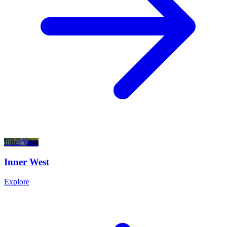
Inner West​​​​‌ ‍ ​‍​‍‌‍ ‌ ​‍‌‍‍‌‌‍‌ ‌‍‍‌‌‍ ‍​‍​‍​ ‍‍​‍​‍‌ ​ ‌‍​‌‌‍ ‍‌‍‍‌‌ ‌​‌ ‍‌​‍ ‍‌‍‍‌‌‍ ​‍​‍​‍ ​​‍​‍‌‍‍​‌ ​‍‌‍‌‌‌‍‌‍​‍​‍​ ‍‍​‍​‍‌‍‍​‌ ‌​‌ ‌​‌ ​​‌ ​ ​ ‍‍​‍ ​‍ ‌‍​‍‌‍‌‍‌ ​​​‍ ‌‌ ​​‌ ​‍‌‍ ‌ ​​‌‍‌‌‌ ​‍‌ ‌​‌ ‍‌​‍ ‌‌‍‌ ‌ ​‍‌‍ ‌ ‌‌‌ ​​​‍ ‍‌ ‌‍‌‍‌‌‌ ​‍‌‍​ ‌‍‌‌‌‍ ​​‍ ‍‌‍​‌‌ ​​‌ ​​​‍ ‌ ​ ‌ ‌​‌ ‌‌‌‍‌​‌‍‍‌‌‍ ​‍ ‌‍‍‌‌‍ ‍‌ ‌​‌‍‌‌‌‍ ‍‌ ‌​​‍ ‌‍‌‌‌‍‌​‌‍‍‌‌ ‌​​‍ ‌‍ ‌‌‍ ‌‍‌​‌‍‌‌​ ‌‌ ​​‌ ​‍‌‍‌‌‌ ​ ‌‍‌‌‌‍ ‍‌ ‌​‌‍​‌‌ ‌​‌‍‍‌‌‍ ‌‍ ‍​ ‍ ‌‍‍‌‌‍‌​​ ‌‌‍ ​‌‍ ‌‍​ ​‍ ‌‌‍‍‌‌‍ ‍‌‍ ‍‌‍‌‌‌ ​‍​‍ ‌‌ ‌ ‌‍‌‌‌ ​ ‌ ‌​​ ‍ ‌ ‌​‌ ‍‌‌ ​​‌‍‌‌​ ‌‌‍ ​‌‍ ‌‍​ ‌‍​‌‌ ‌​‌‍‍‌‌‍ ‌‍ ‍​ ‍ ‌ ​​‌‍​‌‌ ‌​‌‍‍​​ ‌‌‍ ‍‌‍​‌‌‍ ‌‌‍‌‌​ ‌‍​‍‌‍​‌‌ ​ ‌‍‌‌‌‌‌‌‌ ​‍‌‍ ​​ ‌‌‍‍​‌ ‌​‌ ‌​‌ ​​‌ ​ ​‍‌‌​ ​ ‌​​‌​‍‌‌​ ​‍‌​‌‍​‍‌‌​ ​‍‌​‌‍‌‍​‍‌‍‌‍‌ ​​​‍ ‌‌ ​​‌ ​‍‌‍ ‌ ​​‌‍‌‌‌ ​‍‌ ‌​‌ ‍‌​‍ ‌‌‍‌ ‌ ​‍‌‍ ‌ ‌‌‌ ​​​‍ ‍‌ ‌‍‌‍‌‌‌ ​‍‌‍​ ‌‍‌‌‌‍ ​​‍ ‍‌‍​‌‌ ​​‌ ​​​‍‌‌​ ​‍‌​‌‍‌ ​ ‌ ‌​‌ ‌‌‌‍‌​‌‍‍‌‌‍ ​‍‌‍‌‍‍‌‌‍‌​​ ‌‌‍ ​‌‍ ‌‍​ ​‍ ‌‌‍‍‌‌‍ ‍‌‍ ‍‌‍‌‌‌ ​‍​‍ ‌‌ ‌ ‌‍‌‌‌ ​ ‌ ‌​​‍‌‍‌ ‌​‌ ‍‌‌ ​​‌‍‌‌​ ‌‌‍ ​‌‍ ‌‍​ ‌‍​‌‌ ‌​‌‍‍‌‌‍ ‌‍ ‍​‍‌‍‌ ​​‌‍​‌‌ ‌​‌‍‍​​ ‌‌‍ ‍‌‍​‌‌‍ ‌‌‍‌‌​‍‌‍‌ ​​‌‍‌‌‌ ​‍‌ ​ ‌ ​​‌‍‌‌‌‍​ ‌ ‌​‌‍‍‌‌ ‌‍‌‍‌‌​ ‌‌ ​​‌ ‌‌‌‍​‍‌‍ ​‌‍‍‌‌ ​ ‌‍‍​‌‍‌‌‌‍‌​​‍​‍‌ ‌
Inner West​​​​‌ ‍ ​‍​‍‌‍ ‌ ​‍‌‍‍‌‌‍‌ ‌‍‍‌‌‍ ‍​‍​‍​ ‍‍​‍​‍‌ ​ ‌‍​‌‌‍ ‍‌‍‍‌‌ ‌​‌ ‍‌​‍ ‍‌‍‍‌‌‍ ​‍​‍​‍ ​​‍​‍‌‍‍​‌ ​‍‌‍‌‌‌‍‌‍​‍​‍​ ‍‍​‍​‍‌‍‍​‌ ‌​‌ ‌​‌ ​​‌ ​ ​ ‍‍​‍ ​‍ ‌‍​‍‌‍‌‍‌ ​​​‍ ‌‌ ​​‌ ​‍‌‍ ‌ ​​‌‍‌‌‌ ​‍‌ ‌​‌ ‍‌​‍ ‌‌‍‌ ‌ ​‍‌‍ ‌ ‌‌‌ ​​​‍ ‍‌ ‌‍‌‍‌‌‌ ​‍‌‍​ ‌‍‌‌‌‍ ​​‍ ‍‌‍​‌‌ ​​‌ ​​​‍ ‌ ​ ‌ ‌​‌ ‌‌‌‍‌​‌‍‍‌‌‍ ​‍ ‌‍‍‌‌‍ ‍‌ ‌​‌‍‌‌‌‍ ‍‌ ‌​​‍ ‌‍‌‌‌‍‌​‌‍‍‌‌ ‌​​‍ ‌‍ ‌‌‍ ‌‍‌​‌‍‌‌​ ‌‌ ​​‌ ​‍‌‍‌‌‌ ​ ‌‍‌‌‌‍ ‍‌ ‌​‌‍​‌‌ ‌​‌‍‍‌‌‍ ‌‍ ‍​ ‍ ‌‍‍‌‌‍‌​​ ‌‌‍ ​‌‍ ‌‍​ ​‍ ‌‌‍‍‌‌‍ ‍‌‍ ‍‌‍‌‌‌ ​‍​‍ ‌‌ ‌ ‌‍‌‌‌ ​ ‌ ‌​​ ‍ ‌ ‌​‌ ‍‌‌ ​​‌‍‌‌​ ‌‌‍ ​‌‍ ‌‍​ ‌‍​‌‌ ‌​‌‍‍‌‌‍ ‌‍ ‍​ ‍ ‌ ​​‌‍​‌‌ ‌​‌‍‍​​ ‌‌‍ ‍‌‍​‌‌‍ ‌‌‍‌‌​ ‌‍​‍‌‍​‌‌ ​ ‌‍‌‌‌‌‌‌‌ ​‍‌‍ ​​ ‌‌‍‍​‌ ‌​‌ ‌​‌ ​​‌ ​ ​‍‌‌​ ​ ‌​​‌​‍‌‌​ ​‍‌​‌‍​‍‌‌​ ​‍‌​‌‍‌‍​‍‌‍‌‍‌ ​​​‍ ‌‌ ​​‌ ​‍‌‍ ‌ ​​‌‍‌‌‌ ​‍‌ ‌​‌ ‍‌​‍ ‌‌‍‌ ‌ ​‍‌‍ ‌ ‌‌‌ ​​​‍ ‍‌ ‌‍‌‍‌‌‌ ​‍‌‍​ ‌‍‌‌‌‍ ​​‍ ‍‌‍​‌‌ ​​‌ ​​​‍‌‌​ ​‍‌​‌‍‌ ​ ‌ ‌​‌ ‌‌‌‍‌​‌‍‍‌‌‍ ​‍‌‍‌‍‍‌‌‍‌​​ ‌‌‍ ​‌‍ ‌‍​ ​‍ ‌‌‍‍‌‌‍ ‍‌‍ ‍‌‍‌‌‌ ​‍​‍ ‌‌ ‌ ‌‍‌‌‌ ​ ‌ ‌​​‍‌‍‌ ‌​‌ ‍‌‌ ​​‌‍‌‌​ ‌‌‍ ​‌‍ ‌‍​ ‌‍​‌‌ ‌​‌‍‍‌‌‍ ‌‍ ‍​‍‌‍‌ ​​‌‍​‌‌ ‌​‌‍‍​​ ‌‌‍ ‍‌‍​‌‌‍ ‌‌‍‌‌​‍‌‍‌ ​​‌‍‌‌‌ ​‍‌ ​ ‌ ​​‌‍‌‌‌‍​ ‌ ‌​‌‍‍‌‌ ‌‍‌‍‌‌​ ‌‌ ​​‌ ‌‌‌‍​‍‌‍ ​‌‍‍‌‌ ​ ‌‍‍​‌‍‌‌‌‍‌​​‍​‍‌ ‌
Explore