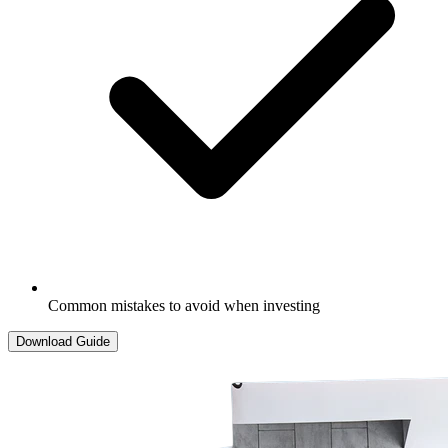
Common mistakes to avoid when investing​​​​‌ ‍ ​‍​‍‌‍ ‌ ​‍‌‍‍‌‌‍‌ ‌‍‍‌‌‍ ‍​‍​‍​ ‍‍​‍​‍‌ ​ ‌‍​‌‌‍ ‍‌‍‍‌‌ ‌​‌ ‍‌​‍ ‍‌‍‍‌‌‍ ​‍​‍​‍ ​​‍​‍‌‍‍​‌ ​‍‌‍‌‌‌‍‌‍​‍​‍​ ‍‍​‍​‍‌‍‍​‌ ‌​‌ ‌​‌ ​​‌ ​ ​ ‍‍​‍ ​‍ ‌‍​‍‌‍‌‍‌ ​​​‍ ‌‌ ​​‌ ​‍‌‍ ‌ ​​‌‍‌‌‌ ​‍‌ ‌​‌ ‍‌​‍ ‌‌‍‌ ‌ ​‍‌‍ ‌ ‌‌‌ ​​​‍ ‍‌ ‌‍‌‍‌‌‌ ​‍‌‍​ ‌‍‌‌‌‍ ​​‍ ‍‌‍​‌‌ ​​‌ ​​​‍ ‌ ​ ‌ ‌​‌ ‌‌‌‍‌​‌‍‍‌‌‍ ​‍ ‌‍‍‌‌‍ ‍‌ ‌​‌‍‌‌‌‍ ‍‌ ‌​​‍ ‌‍‌‌‌‍‌​‌‍‍‌‌ ‌​​‍ ‌‍ ‌‌‍ ‌‍‌​‌‍‌‌​ ‌‌ ​​‌ ​‍‌‍‌‌‌ ​ ‌‍‌‌‌‍ ‍‌ ‌​‌‍​‌‌ ‌​‌‍‍‌‌‍ ‌‍ ‍​ ‍ ‌‍‍‌‌‍‌​​ ‌‌‍‍​‌‍ ‌‍ ‌‌‍‌‌‌‌​​‌‍​‌‌‍‌ ‌‍‌‌​ ‍ ‌ ‌​‌ ‍‌‌ ​​‌‍‌‌​ ‌‌‍‍​‌‍ ‌‍ ‌‌‍‌‌‌‌​​‌‍​‌‌‍‌ ‌‍‌‌​ ‍ ‌ ​​‌‍​‌‌ ‌​‌‍‍​​ ‌‌‍‌ ‌ ‌‌‌‍‍‌‌‍‌​‌‍‌‌‌ ​ ‌​​‍‌‍ ​‌‍ ‌‍​ ‌‍‍ ​‍ ‍‌‍‌ ‌ ‌‌‌‍‍‌‌‍‌​‌‍‌‌‌ ​ ​‍‌‌​ ‌‌‌​​‍‌‌ ‌‍‍ ‌‍‌‌‌ ‍‌​‍‌‌​ ​ ‌​‌​​‍‌‌​ ​ ‌​‌​​‍‌‌​ ​‍​ ​‍‌‍‌ ​‍ ‌​ ​‌​‍‌‌​ ​‍​ ​‍​‍‌‌​ ‌‌‌​‌​​‍ ‍‌‍​‍‌ ‌‌‌‍ ​‌‍ ​‌‍‌‌‌ ‌​‌ ​ ​‍‌‌​ ‌‌‌​​‍​ ​‍​‍‌‌​ ‌‌‌​‌​​ ‌‍​‍‌‍​‌‌ ​ ‌‍‌‌‌‌‌‌‌ ​‍‌‍ ​​ ‌‌‍‍​‌ ‌​‌ ‌​‌ ​​‌ ​ ​‍‌‌​ ​ ‌​​‌​‍‌‌​ ​‍‌​‌‍​‍‌‌​ ​‍‌​‌‍‌‍​‍‌‍‌‍‌ ​​​‍ ‌‌ ​​‌ ​‍‌‍ ‌ ​​‌‍‌‌‌ ​‍‌ ‌​‌ ‍‌​‍ ‌‌‍‌ ‌ ​‍‌‍ ‌ ‌‌‌ ​​​‍ ‍‌ ‌‍‌‍‌‌‌ ​‍‌‍​ ‌‍‌‌‌‍ ​​‍ ‍‌‍​‌‌ ​​‌ ​​​‍‌‌​ ​‍‌​‌‍‌ ​ ‌ ‌​‌ ‌‌‌‍‌​‌‍‍‌‌‍ ​‍‌‍‌‍‍‌‌‍‌​​ ‌‌‍‍​‌‍ ‌‍ ‌‌‍‌‌‌‌​​‌‍​‌‌‍‌ ‌‍‌‌​‍‌‍‌ ‌​‌ ‍‌‌ ​​‌‍‌‌​ ‌‌‍‍​‌‍ ‌‍ ‌‌‍‌‌‌‌​​‌‍​‌‌‍‌ ‌‍‌‌​‍‌‍‌ ​​‌‍​‌‌ ‌​‌‍‍​​ ‌‌‍‌ ‌ ‌‌‌‍‍‌‌‍‌​‌‍‌‌‌ ​ ‌​​‍‌‍ ​‌‍ ‌‍​ ‌‍‍ ​‍ ‍‌‍‌ ‌ ‌‌‌‍‍‌‌‍‌​‌‍‌‌‌ ​ ​‍‌‌​ ‌‌‌​​‍‌‌ ‌‍‍ ‌‍‌‌‌ ‍‌​‍‌‌​ ​ ‌​‌​​‍‌‌​ ​ ‌​‌​​‍‌‌​ ​‍​ ​‍‌‍‌ ​‍ ‌​ ​‌​‍‌‌​ ​‍​ ​‍​‍‌‌​ ‌‌‌​‌​​‍ ‍‌‍​‍‌ ‌‌‌‍ ​‌‍ ​‌‍‌‌‌ ‌​‌ ​ ​‍‌‌​ ‌‌‌​​‍​ ​‍​‍‌‌​ ‌‌‌​‌​​‍‌‍‌ ​​‌‍‌‌‌ ​‍‌ ​ ‌ ​​‌‍‌‌‌‍​ ‌ ‌​‌‍‍‌‌ ‌‍‌‍‌‌​ ‌‌ ​​‌ ‌‌‌‍​‍‌‍ ​‌‍‍‌‌ ​ ‌‍‍​‌‍‌‌‌‍‌​​‍​‍‌ ‌
Download Guide​​​​‌ ‍ ​‍​‍‌‍ ‌ ​‍‌‍‍‌‌‍‌ ‌‍‍‌‌‍ ‍​‍​‍​ ‍‍​‍​‍‌ ​ ‌‍​‌‌‍ ‍‌‍‍‌‌ ‌​‌ ‍‌​‍ ‍‌‍‍‌‌‍ ​‍​‍​‍ ​​‍​‍‌‍‍​‌ ​‍‌‍‌‌‌‍‌‍​‍​‍​ ‍‍​‍​‍‌‍‍​‌ ‌​‌ ‌​‌ ​​‌ ​ ​ ‍‍​‍ ​‍ ‌‍​‍‌‍‌‍‌ ​​​‍ ‌‌ ​​‌ ​‍‌‍ ‌ ​​‌‍‌‌‌ ​‍‌ ‌​‌ ‍‌​‍ ‌‌‍‌ ‌ ​‍‌‍ ‌ ‌‌‌ ​​​‍ ‍‌ ‌‍‌‍‌‌‌ ​‍‌‍​ ‌‍‌‌‌‍ ​​‍ ‍‌‍​‌‌ ​​‌ ​​​‍ ‌ ​ ‌ ‌​‌ ‌‌‌‍‌​‌‍‍‌‌‍ ​‍ ‌‍‍‌‌‍ ‍‌ ‌​‌‍‌‌‌‍ ‍‌ ‌​​‍ ‌‍‌‌‌‍‌​‌‍‍‌‌ ‌​​‍ ‌‍ ‌‌‍ ‌‍‌​‌‍‌‌​ ‌‌ ​​‌ ​‍‌‍‌‌‌ ​ ‌‍‌‌‌‍ ‍‌ ‌​‌‍​‌‌ ‌​‌‍‍‌‌‍ ‌‍ ‍​ ‍ ‌‍‍‌‌‍‌​​ ‌‌‍‍​‌‍ ‌‍ ‌‌‍‌‌‌‌​​‌‍​‌‌‍‌ ‌‍‌‌​ ‍ ‌ ‌​‌ ‍‌‌ ​​‌‍‌‌​ ‌‌‍‍​‌‍ ‌‍ ‌‌‍‌‌‌‌​​‌‍​‌‌‍‌ ‌‍‌‌​ ‍ ‌ ​​‌‍​‌‌ ‌​‌‍‍​​ ‌‌‍‌ ‌ ‌‌‌‍‍‌‌‍‌​‌‍‌‌‌ ​ ‌​​‍‌‍ ​‌‍ ‌‍​ ‌‍‍ ​‍ ‍‌‍‌ ‌ ‌‌‌‍‍‌‌‍‌​‌‍‌‌‌ ​ ​‍‌‌​ ‌‌‌​​‍‌‌ ‌‍‍ ‌‍‌‌‌ ‍‌​‍‌‌​ ​ ‌​‌​​‍‌‌​ ​ ‌​‌​​‍‌‌​ ​‍​ ​‍‌‍‌ ​‍ ‌​ ​‌​‍‌‌​ ​‍​ ​‍​‍‌‌​ ‌‌‌​‌​​‍ ‍‌‍​ ‌ ‌​‌‍​‌​‍ ‍‌‍ ​‌‍​‌‌‍​‍‌‍‌‌‌‍ ​​ ‌‍​‍‌‍​‌‌ ​ ‌‍‌‌‌‌‌‌‌ ​‍‌‍ ​​ ‌‌‍‍​‌ ‌​‌ ‌​‌ ​​‌ ​ ​‍‌‌​ ​ ‌​​‌​‍‌‌​ ​‍‌​‌‍​‍‌‌​ ​‍‌​‌‍‌‍​‍‌‍‌‍‌ ​​​‍ ‌‌ ​​‌ ​‍‌‍ ‌ ​​‌‍‌‌‌ ​‍‌ ‌​‌ ‍‌​‍ ‌‌‍‌ ‌ ​‍‌‍ ‌ ‌‌‌ ​​​‍ ‍‌ ‌‍‌‍‌‌‌ ​‍‌‍​ ‌‍‌‌‌‍ ​​‍ ‍‌‍​‌‌ ​​‌ ​​​‍‌‌​ ​‍‌​‌‍‌ ​ ‌ ‌​‌ ‌‌‌‍‌​‌‍‍‌‌‍ ​‍‌‍‌‍‍‌‌‍‌​​ ‌‌‍‍​‌‍ ‌‍ ‌‌‍‌‌‌‌​​‌‍​‌‌‍‌ ‌‍‌‌​‍‌‍‌ ‌​‌ ‍‌‌ ​​‌‍‌‌​ ‌‌‍‍​‌‍ ‌‍ ‌‌‍‌‌‌‌​​‌‍​‌‌‍‌ ‌‍‌‌​‍‌‍‌ ​​‌‍​‌‌ ‌​‌‍‍​​ ‌‌‍‌ ‌ ‌‌‌‍‍‌‌‍‌​‌‍‌‌‌ ​ ‌​​‍‌‍ ​‌‍ ‌‍​ ‌‍‍ ​‍ ‍‌‍‌ ‌ ‌‌‌‍‍‌‌‍‌​‌‍‌‌‌ ​ ​‍‌‌​ ‌‌‌​​‍‌‌ ‌‍‍ ‌‍‌‌‌ ‍‌​‍‌‌​ ​ ‌​‌​​‍‌‌​ ​ ‌​‌​​‍‌‌​ ​‍​ ​‍‌‍‌ ​‍ ‌​ ​‌​‍‌‌​ ​‍​ ​‍​‍‌‌​ ‌‌‌​‌​​‍ ‍‌‍​ ‌ ‌​‌‍​‌​‍ ‍‌‍ ​‌‍​‌‌‍​‍‌‍‌‌‌‍ ​​‍‌‍‌ ​​‌‍‌‌‌ ​‍‌ ​ ‌ ​​‌‍‌‌‌‍​ ‌ ‌​‌‍‍‌‌ ‌‍‌‍‌‌​ ‌‌ ​​‌ ‌‌‌‍​‍‌‍ ​‌‍‍‌‌ ​ ‌‍‍​‌‍‌‌‌‍‌​​‍​‍‌ ‌