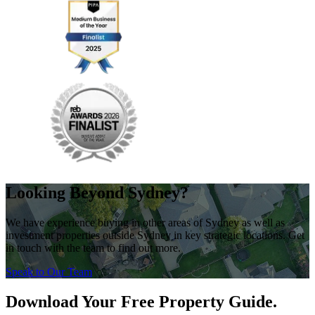
Looking Beyond Sydney?​​​​‌ ‍ ​‍​‍‌‍ ‌ ​‍‌‍‍‌‌‍‌ ‌‍‍‌‌‍ ‍​‍​‍​ ‍‍​‍​‍‌ ​ ‌‍​‌‌‍ ‍‌‍‍‌‌ ‌​‌ ‍‌​‍ ‍‌‍‍‌‌‍ ​‍​‍​‍ ​​‍​‍‌‍‍​‌ ​‍‌‍‌‌‌‍‌‍​‍​‍​ ‍‍​‍​‍‌‍‍​‌ ‌​‌ ‌​‌ ​​‌ ​ ​ ‍‍​‍ ​‍ ‌‍​‍‌‍‌‍‌ ​​​‍ ‌‌ ​​‌ ​‍‌‍ ‌ ​​‌‍‌‌‌ ​‍‌ ‌​‌ ‍‌​‍ ‌‌‍‌ ‌ ​‍‌‍ ‌ ‌‌‌ ​​​‍ ‍‌ ‌‍‌‍‌‌‌ ​‍‌‍​ ‌‍‌‌‌‍ ​​‍ ‍‌‍​‌‌ ​​‌ ​​​‍ ‌ ​ ‌ ‌​‌ ‌‌‌‍‌​‌‍‍‌‌‍ ​‍ ‌‍‍‌‌‍ ‍‌ ‌​‌‍‌‌‌‍ ‍‌ ‌​​‍ ‌‍‌‌‌‍‌​‌‍‍‌‌ ‌​​‍ ‌‍ ‌‌‍ ‌‍‌​‌‍‌‌​ ‌‌ ​​‌ ​‍‌‍‌‌‌ ​ ‌‍‌‌‌‍ ‍‌ ‌​‌‍​‌‌ ‌​‌‍‍‌‌‍ ‌‍ ‍​ ‍ ‌‍‍‌‌‍‌​​ ‌‌‍ ​‌‍ ‌‍​ ‌‍​‌‌ ‌​‌‍‍‌‌‍ ‌‍ ‍‌ ​ ‌‌​​‌‍​‌‌‍‌ ‌‍‌‌​ ‍ ‌ ‌​‌ ‍‌‌ ​​‌‍‌‌​ ‌‌‍ ​‌‍ ‌‍​ ‌‍​‌‌ ‌​‌‍‍‌‌‍ ‌‍ ‍‌ ​ ‌‌​​‌‍​‌‌‍‌ ‌‍‌‌​ ‍ ‌ ​​‌‍​‌‌ ‌​‌‍‍​​ ‌‌‍​‍‌‍‌‌‌ ‍‌‌‍ ‌‍ ‍‌‍‌​‌​​ ‌‍​‌‌ ​‍‌‍‌​​‍ ‍‌ ‌​‌‍‍‌‌ ‌​‌‍ ​‌‍‌‌​ ‌‍​‍‌‍​‌‌ ​ ‌‍‌‌‌‌‌‌‌ ​‍‌‍ ​​ ‌‌‍‍​‌ ‌​‌ ‌​‌ ​​‌ ​ ​‍‌‌​ ​ ‌​​‌​‍‌‌​ ​‍‌​‌‍​‍‌‌​ ​‍‌​‌‍‌‍​‍‌‍‌‍‌ ​​​‍ ‌‌ ​​‌ ​‍‌‍ ‌ ​​‌‍‌‌‌ ​‍‌ ‌​‌ ‍‌​‍ ‌‌‍‌ ‌ ​‍‌‍ ‌ ‌‌‌ ​​​‍ ‍‌ ‌‍‌‍‌‌‌ ​‍‌‍​ ‌‍‌‌‌‍ ​​‍ ‍‌‍​‌‌ ​​‌ ​​​‍‌‌​ ​‍‌​‌‍‌ ​ ‌ ‌​‌ ‌‌‌‍‌​‌‍‍‌‌‍ ​‍‌‍‌‍‍‌‌‍‌​​ ‌‌‍ ​‌‍ ‌‍​ ‌‍​‌‌ ‌​‌‍‍‌‌‍ ‌‍ ‍‌ ​ ‌‌​​‌‍​‌‌‍‌ ‌‍‌‌​‍‌‍‌ ‌​‌ ‍‌‌ ​​‌‍‌‌​ ‌‌‍ ​‌‍ ‌‍​ ‌‍​‌‌ ‌​‌‍‍‌‌‍ ‌‍ ‍‌ ​ ‌‌​​‌‍​‌‌‍‌ ‌‍‌‌​‍‌‍‌ ​​‌‍​‌‌ ‌​‌‍‍​​ ‌‌‍​‍‌‍‌‌‌ ‍‌‌‍ ‌‍ ‍‌‍‌​‌​​ ‌‍​‌‌ ​‍‌‍‌​​‍ ‍‌ ‌​‌‍‍‌‌ ‌​‌‍ ​‌‍‌‌​‍‌‍‌ ​​‌‍‌‌‌ ​‍‌ ​ ‌ ​​‌‍‌‌‌‍​ ‌ ‌​‌‍‍‌‌ ‌‍‌‍‌‌​ ‌‌ ​​‌ ‌‌‌‍​‍‌‍ ​‌‍‍‌‌ ​ ‌‍‍​‌‍‌‌‌‍‌​​‍​‍‌ ‌
We have experience buying in other areas of Sydney as well as
investment properties outside Sydney in key strategic locations. Get
in touch with the team to find out more.​​​​‌ ‍ ​‍​‍‌‍ ‌ ​‍‌‍‍‌‌‍‌ ‌‍‍‌‌‍ ‍​‍​‍​ ‍‍​‍​‍‌ ​ ‌‍​‌‌‍ ‍‌‍‍‌‌ ‌​‌ ‍‌​‍ ‍‌‍‍‌‌‍ ​‍​‍​‍ ​​‍​‍‌‍‍​‌ ​‍‌‍‌‌‌‍‌‍​‍​‍​ ‍‍​‍​‍‌‍‍​‌ ‌​‌ ‌​‌ ​​‌ ​ ​ ‍‍​‍ ​‍ ‌‍​‍‌‍‌‍‌ ​​​‍ ‌‌ ​​‌ ​‍‌‍ ‌ ​​‌‍‌‌‌ ​‍‌ ‌​‌ ‍‌​‍ ‌‌‍‌ ‌ ​‍‌‍ ‌ ‌‌‌ ​​​‍ ‍‌ ‌‍‌‍‌‌‌ ​‍‌‍​ ‌‍‌‌‌‍ ​​‍ ‍‌‍​‌‌ ​​‌ ​​​‍ ‌ ​ ‌ ‌​‌ ‌‌‌‍‌​‌‍‍‌‌‍ ​‍ ‌‍‍‌‌‍ ‍‌ ‌​‌‍‌‌‌‍ ‍‌ ‌​​‍ ‌‍‌‌‌‍‌​‌‍‍‌‌ ‌​​‍ ‌‍ ‌‌‍ ‌‍‌​‌‍‌‌​ ‌‌ ​​‌ ​‍‌‍‌‌‌ ​ ‌‍‌‌‌‍ ‍‌ ‌​‌‍​‌‌ ‌​‌‍‍‌‌‍ ‌‍ ‍​ ‍ ‌‍‍‌‌‍‌​​ ‌‌‍ ​‌‍ ‌‍​ ‌‍​‌‌ ‌​‌‍‍‌‌‍ ‌‍ ‍‌ ​ ‌‌​​‌‍​‌‌‍‌ ‌‍‌‌​ ‍ ‌ ‌​‌ ‍‌‌ ​​‌‍‌‌​ ‌‌‍ ​‌‍ ‌‍​ ‌‍​‌‌ ‌​‌‍‍‌‌‍ ‌‍ ‍‌ ​ ‌‌​​‌‍​‌‌‍‌ ‌‍‌‌​ ‍ ‌ ​​‌‍​‌‌ ‌​‌‍‍​​ ‌‌‍​‍‌‍‌‌‌ ‍‌‌‍ ‌‍ ‍‌‍‌​‌​​ ‌‍​‌‌ ​‍‌‍‌​​‍ ‍‌‍​‍‌‍ ‌‍‌​‌ ‍‌​ ‌‍​‍‌‍​‌‌ ​ ‌‍‌‌‌‌‌‌‌ ​‍‌‍ ​​ ‌‌‍‍​‌ ‌​‌ ‌​‌ ​​‌ ​ ​‍‌‌​ ​ ‌​​‌​‍‌‌​ ​‍‌​‌‍​‍‌‌​ ​‍‌​‌‍‌‍​‍‌‍‌‍‌ ​​​‍ ‌‌ ​​‌ ​‍‌‍ ‌ ​​‌‍‌‌‌ ​‍‌ ‌​‌ ‍‌​‍ ‌‌‍‌ ‌ ​‍‌‍ ‌ ‌‌‌ ​​​‍ ‍‌ ‌‍‌‍‌‌‌ ​‍‌‍​ ‌‍‌‌‌‍ ​​‍ ‍‌‍​‌‌ ​​‌ ​​​‍‌‌​ ​‍‌​‌‍‌ ​ ‌ ‌​‌ ‌‌‌‍‌​‌‍‍‌‌‍ ​‍‌‍‌‍‍‌‌‍‌​​ ‌‌‍ ​‌‍ ‌‍​ ‌‍​‌‌ ‌​‌‍‍‌‌‍ ‌‍ ‍‌ ​ ‌‌​​‌‍​‌‌‍‌ ‌‍‌‌​‍‌‍‌ ‌​‌ ‍‌‌ ​​‌‍‌‌​ ‌‌‍ ​‌‍ ‌‍​ ‌‍​‌‌ ‌​‌‍‍‌‌‍ ‌‍ ‍‌ ​ ‌‌​​‌‍​‌‌‍‌ ‌‍‌‌​‍‌‍‌ ​​‌‍​‌‌ ‌​‌‍‍​​ ‌‌‍​‍‌‍‌‌‌ ‍‌‌‍ ‌‍ ‍‌‍‌​‌​​ ‌‍​‌‌ ​‍‌‍‌​​‍ ‍‌‍​‍‌‍ ‌‍‌​‌ ‍‌​‍‌‍‌ ​​‌‍‌‌‌ ​‍‌ ​ ‌ ​​‌‍‌‌‌‍​ ‌ ‌​‌‍‍‌‌ ‌‍‌‍‌‌​ ‌‌ ​​‌ ‌‌‌‍​‍‌‍ ​‌‍‍‌‌ ​ ‌‍‍​‌‍‌‌‌‍‌​​‍​‍‌ ‌
Speak to Our Team​​​​‌ ‍ ​‍​‍‌‍ ‌ ​‍‌‍‍‌‌‍‌ ‌‍‍‌‌‍ ‍​‍​‍​ ‍‍​‍​‍‌ ​ ‌‍​‌‌‍ ‍‌‍‍‌‌ ‌​‌ ‍‌​‍ ‍‌‍‍‌‌‍ ​‍​‍​‍ ​​‍​‍‌‍‍​‌ ​‍‌‍‌‌‌‍‌‍​‍​‍​ ‍‍​‍​‍‌‍‍​‌ ‌​‌ ‌​‌ ​​‌ ​ ​ ‍‍​‍ ​‍ ‌‍​‍‌‍‌‍‌ ​​​‍ ‌‌ ​​‌ ​‍‌‍ ‌ ​​‌‍‌‌‌ ​‍‌ ‌​‌ ‍‌​‍ ‌‌‍‌ ‌ ​‍‌‍ ‌ ‌‌‌ ​​​‍ ‍‌ ‌‍‌‍‌‌‌ ​‍‌‍​ ‌‍‌‌‌‍ ​​‍ ‍‌‍​‌‌ ​​‌ ​​​‍ ‌ ​ ‌ ‌​‌ ‌‌‌‍‌​‌‍‍‌‌‍ ​‍ ‌‍‍‌‌‍ ‍‌ ‌​‌‍‌‌‌‍ ‍‌ ‌​​‍ ‌‍‌‌‌‍‌​‌‍‍‌‌ ‌​​‍ ‌‍ ‌‌‍ ‌‍‌​‌‍‌‌​ ‌‌ ​​‌ ​‍‌‍‌‌‌ ​ ‌‍‌‌‌‍ ‍‌ ‌​‌‍​‌‌ ‌​‌‍‍‌‌‍ ‌‍ ‍​ ‍ ‌‍‍‌‌‍‌​​ ‌‌‍ ​‌‍ ‌‍​ ‌‍​‌‌ ‌​‌‍‍‌‌‍ ‌‍ ‍‌ ​ ‌‌​​‌‍​‌‌‍‌ ‌‍‌‌​ ‍ ‌ ‌​‌ ‍‌‌ ​​‌‍‌‌​ ‌‌‍ ​‌‍ ‌‍​ ‌‍​‌‌ ‌​‌‍‍‌‌‍ ‌‍ ‍‌ ​ ‌‌​​‌‍​‌‌‍‌ ‌‍‌‌​ ‍ ‌ ​​‌‍​‌‌ ‌​‌‍‍​​ ‌‌‍​‍‌‍‌‌‌ ‍‌‌‍ ‌‍ ‍‌‍‌​‌​​ ‌‍​‌‌ ​‍‌‍‌​​‍ ‍‌‍​ ‌ ‌​‌‍​‌​‍ ‍‌‍ ​‌‍​‌‌‍​‍‌‍‌‌‌‍ ​​ ‌‍​‍‌‍​‌‌ ​ ‌‍‌‌‌‌‌‌‌ ​‍‌‍ ​​ ‌‌‍‍​‌ ‌​‌ ‌​‌ ​​‌ ​ ​‍‌‌​ ​ ‌​​‌​‍‌‌​ ​‍‌​‌‍​‍‌‌​ ​‍‌​‌‍‌‍​‍‌‍‌‍‌ ​​​‍ ‌‌ ​​‌ ​‍‌‍ ‌ ​​‌‍‌‌‌ ​‍‌ ‌​‌ ‍‌​‍ ‌‌‍‌ ‌ ​‍‌‍ ‌ ‌‌‌ ​​​‍ ‍‌ ‌‍‌‍‌‌‌ ​‍‌‍​ ‌‍‌‌‌‍ ​​‍ ‍‌‍​‌‌ ​​‌ ​​​‍‌‌​ ​‍‌​‌‍‌ ​ ‌ ‌​‌ ‌‌‌‍‌​‌‍‍‌‌‍ ​‍‌‍‌‍‍‌‌‍‌​​ ‌‌‍ ​‌‍ ‌‍​ ‌‍​‌‌ ‌​‌‍‍‌‌‍ ‌‍ ‍‌ ​ ‌‌​​‌‍​‌‌‍‌ ‌‍‌‌​‍‌‍‌ ‌​‌ ‍‌‌ ​​‌‍‌‌​ ‌‌‍ ​‌‍ ‌‍​ ‌‍​‌‌ ‌​‌‍‍‌‌‍ ‌‍ ‍‌ ​ ‌‌​​‌‍​‌‌‍‌ ‌‍‌‌​‍‌‍‌ ​​‌‍​‌‌ ‌​‌‍‍​​ ‌‌‍​‍‌‍‌‌‌ ‍‌‌‍ ‌‍ ‍‌‍‌​‌​​ ‌‍​‌‌ ​‍‌‍‌​​‍ ‍‌‍​ ‌ ‌​‌‍​‌​‍ ‍‌‍ ​‌‍​‌‌‍​‍‌‍‌‌‌‍ ​​‍‌‍‌ ​​‌‍‌‌‌ ​‍‌ ​ ‌ ​​‌‍‌‌‌‍​ ‌ ‌​‌‍‍‌‌ ‌‍‌‍‌‌​ ‌‌ ​​‌ ‌‌‌‍​‍‌‍ ​‌‍‍‌‌ ​ ‌‍‍​‌‍‌‌‌‍‌​​‍​‍‌ ‌
Download Your Free Property Guide.​​​​‌ ‍ ​‍​‍‌‍ ‌ ​‍‌‍‍‌‌‍‌ ‌‍‍‌‌‍ ‍​‍​‍​ ‍‍​‍​‍‌ ​ ‌‍​‌‌‍ ‍‌‍‍‌‌ ‌​‌ ‍‌​‍ ‍‌‍‍‌‌‍ ​‍​‍​‍ ​​‍​‍‌‍‍​‌ ​‍‌‍‌‌‌‍‌‍​‍​‍​ ‍‍​‍​‍‌‍‍​‌ ‌​‌ ‌​‌ ​​‌ ​ ​ ‍‍​‍ ​‍ ‌‍​‍‌‍‌‍‌ ​​​‍ ‌‌ ​​‌ ​‍‌‍ ‌ ​​‌‍‌‌‌ ​‍‌ ‌​‌ ‍‌​‍ ‌‌‍‌ ‌ ​‍‌‍ ‌ ‌‌‌ ​​​‍ ‍‌ ‌‍‌‍‌‌‌ ​‍‌‍​ ‌‍‌‌‌‍ ​​‍ ‍‌‍​‌‌ ​​‌ ​​​‍ ‌ ​ ‌ ‌​‌ ‌‌‌‍‌​‌‍‍‌‌‍ ​‍ ‌‍‍‌‌‍ ‍‌ ‌​‌‍‌‌‌‍ ‍‌ ‌​​‍ ‌‍‌‌‌‍‌​‌‍‍‌‌ ‌​​‍ ‌‍ ‌‌‍ ‌‍‌​‌‍‌‌​ ‌‌ ​​‌ ​‍‌‍‌‌‌ ​ ‌‍‌‌‌‍ ‍‌ ‌​‌‍​‌‌ ‌​‌‍‍‌‌‍ ‌‍ ‍​ ‍ ‌‍‍‌‌‍‌​​ ‌‌‍‍​‌‍ ‌‍ ‌‌‍‌‌‌‌​​‌‍​‌‌‍‌ ‌‍‌‌​ ‍ ‌ ‌​‌ ‍‌‌ ​​‌‍‌‌​ ‌‌‍‍​‌‍ ‌‍ ‌‌‍‌‌‌‌​​‌‍​‌‌‍‌ ‌‍‌‌​ ‍ ‌ ​​‌‍​‌‌ ‌​‌‍‍​​ ‌‌‍‌ ‌ ‌‌‌‍‍‌‌‍‌​‌‍‌‌‌ ​ ‌​​‍‌‍ ​‌‍ ‌‍​ ‌‍‍ ​‍ ‍‌ ‌​‌‍‍‌‌ ‌​‌‍ ​‌‍‌‌​ ‌‍​‍‌‍​‌‌ ​ ‌‍‌‌‌‌‌‌‌ ​‍‌‍ ​​ ‌‌‍‍​‌ ‌​‌ ‌​‌ ​​‌ ​ ​‍‌‌​ ​ ‌​​‌​‍‌‌​ ​‍‌​‌‍​‍‌‌​ ​‍‌​‌‍‌‍​‍‌‍‌‍‌ ​​​‍ ‌‌ ​​‌ ​‍‌‍ ‌ ​​‌‍‌‌‌ ​‍‌ ‌​‌ ‍‌​‍ ‌‌‍‌ ‌ ​‍‌‍ ‌ ‌‌‌ ​​​‍ ‍‌ ‌‍‌‍‌‌‌ ​‍‌‍​ ‌‍‌‌‌‍ ​​‍ ‍‌‍​‌‌ ​​‌ ​​​‍‌‌​ ​‍‌​‌‍‌ ​ ‌ ‌​‌ ‌‌‌‍‌​‌‍‍‌‌‍ ​‍‌‍‌‍‍‌‌‍‌​​ ‌‌‍‍​‌‍ ‌‍ ‌‌‍‌‌‌‌​​‌‍​‌‌‍‌ ‌‍‌‌​‍‌‍‌ ‌​‌ ‍‌‌ ​​‌‍‌‌​ ‌‌‍‍​‌‍ ‌‍ ‌‌‍‌‌‌‌​​‌‍​‌‌‍‌ ‌‍‌‌​‍‌‍‌ ​​‌‍​‌‌ ‌​‌‍‍​​ ‌‌‍‌ ‌ ‌‌‌‍‍‌‌‍‌​‌‍‌‌‌ ​ ‌​​‍‌‍ ​‌‍ ‌‍​ ‌‍‍ ​‍ ‍‌ ‌​‌‍‍‌‌ ‌​‌‍ ​‌‍‌‌​‍‌‍‌ ​​‌‍‌‌‌ ​‍‌ ​ ‌ ​​‌‍‌‌‌‍​ ‌ ‌​‌‍‍‌‌ ‌‍‌‍‌‌​ ‌‌ ​​‌ ‌‌‌‍​‍‌‍ ​‌‍‍‌‌ ​ ‌‍‍​‌‍‌‌‌‍‌​​‍​‍‌ ‌