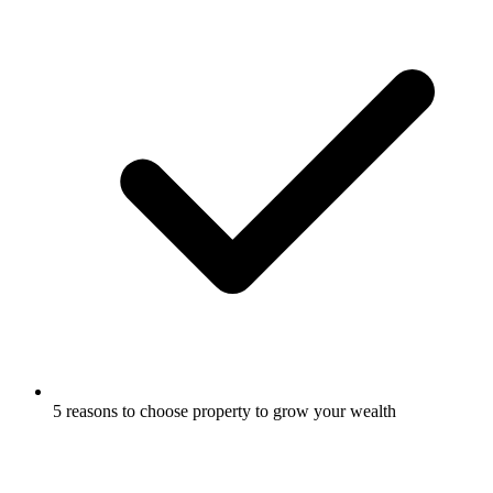
5 reasons to choose property to grow your wealth​​​​‌ ‍ ​‍​‍‌‍ ‌ ​‍‌‍‍‌‌‍‌ ‌‍‍‌‌‍ ‍​‍​‍​ ‍‍​‍​‍‌ ​ ‌‍​‌‌‍ ‍‌‍‍‌‌ ‌​‌ ‍‌​‍ ‍‌‍‍‌‌‍ ​‍​‍​‍ ​​‍​‍‌‍‍​‌ ​‍‌‍‌‌‌‍‌‍​‍​‍​ ‍‍​‍​‍‌‍‍​‌ ‌​‌ ‌​‌ ​​‌ ​ ​ ‍‍​‍ ​‍ ‌‍​‍‌‍‌‍‌ ​​​‍ ‌‌ ​​‌ ​‍‌‍ ‌ ​​‌‍‌‌‌ ​‍‌ ‌​‌ ‍‌​‍ ‌‌‍‌ ‌ ​‍‌‍ ‌ ‌‌‌ ​​​‍ ‍‌ ‌‍‌‍‌‌‌ ​‍‌‍​ ‌‍‌‌‌‍ ​​‍ ‍‌‍​‌‌ ​​‌ ​​​‍ ‌ ​ ‌ ‌​‌ ‌‌‌‍‌​‌‍‍‌‌‍ ​‍ ‌‍‍‌‌‍ ‍‌ ‌​‌‍‌‌‌‍ ‍‌ ‌​​‍ ‌‍‌‌‌‍‌​‌‍‍‌‌ ‌​​‍ ‌‍ ‌‌‍ ‌‍‌​‌‍‌‌​ ‌‌ ​​‌ ​‍‌‍‌‌‌ ​ ‌‍‌‌‌‍ ‍‌ ‌​‌‍​‌‌ ‌​‌‍‍‌‌‍ ‌‍ ‍​ ‍ ‌‍‍‌‌‍‌​​ ‌‌‍‍​‌‍ ‌‍ ‌‌‍‌‌‌‌​​‌‍​‌‌‍‌ ‌‍‌‌​ ‍ ‌ ‌​‌ ‍‌‌ ​​‌‍‌‌​ ‌‌‍‍​‌‍ ‌‍ ‌‌‍‌‌‌‌​​‌‍​‌‌‍‌ ‌‍‌‌​ ‍ ‌ ​​‌‍​‌‌ ‌​‌‍‍​​ ‌‌‍‌ ‌ ‌‌‌‍‍‌‌‍‌​‌‍‌‌‌ ​ ‌​​‍‌‍ ​‌‍ ‌‍​ ‌‍‍ ​‍ ‍‌‍‌ ‌ ‌‌‌‍‍‌‌‍‌​‌‍‌‌‌ ​ ​‍‌‌​ ‌‌‌​​‍‌‌ ‌‍‍ ‌‍‌‌‌ ‍‌​‍‌‌​ ​ ‌​‌​​‍‌‌​ ​ ‌​‌​​‍‌‌​ ​‍​ ​‍‌‍‌ ​‍ ‌​ ​‌​‍‌‌​ ​‍​ ​‍​‍‌‌​ ‌‌‌​‌​​‍ ‍‌‍​‍‌ ‌‌‌‍ ​‌‍ ​‌‍‌‌‌ ‌​‌ ​ ​‍‌‌​ ‌‌‌​​‍​ ​​​‍‌‌​ ‌‌‌​‌​​ ‌‍​‍‌‍​‌‌ ​ ‌‍‌‌‌‌‌‌‌ ​‍‌‍ ​​ ‌‌‍‍​‌ ‌​‌ ‌​‌ ​​‌ ​ ​‍‌‌​ ​ ‌​​‌​‍‌‌​ ​‍‌​‌‍​‍‌‌​ ​‍‌​‌‍‌‍​‍‌‍‌‍‌ ​​​‍ ‌‌ ​​‌ ​‍‌‍ ‌ ​​‌‍‌‌‌ ​‍‌ ‌​‌ ‍‌​‍ ‌‌‍‌ ‌ ​‍‌‍ ‌ ‌‌‌ ​​​‍ ‍‌ ‌‍‌‍‌‌‌ ​‍‌‍​ ‌‍‌‌‌‍ ​​‍ ‍‌‍​‌‌ ​​‌ ​​​‍‌‌​ ​‍‌​‌‍‌ ​ ‌ ‌​‌ ‌‌‌‍‌​‌‍‍‌‌‍ ​‍‌‍‌‍‍‌‌‍‌​​ ‌‌‍‍​‌‍ ‌‍ ‌‌‍‌‌‌‌​​‌‍​‌‌‍‌ ‌‍‌‌​‍‌‍‌ ‌​‌ ‍‌‌ ​​‌‍‌‌​ ‌‌‍‍​‌‍ ‌‍ ‌‌‍‌‌‌‌​​‌‍​‌‌‍‌ ‌‍‌‌​‍‌‍‌ ​​‌‍​‌‌ ‌​‌‍‍​​ ‌‌‍‌ ‌ ‌‌‌‍‍‌‌‍‌​‌‍‌‌‌ ​ ‌​​‍‌‍ ​‌‍ ‌‍​ ‌‍‍ ​‍ ‍‌‍‌ ‌ ‌‌‌‍‍‌‌‍‌​‌‍‌‌‌ ​ ​‍‌‌​ ‌‌‌​​‍‌‌ ‌‍‍ ‌‍‌‌‌ ‍‌​‍‌‌​ ​ ‌​‌​​‍‌‌​ ​ ‌​‌​​‍‌‌​ ​‍​ ​‍‌‍‌ ​‍ ‌​ ​‌​‍‌‌​ ​‍​ ​‍​‍‌‌​ ‌‌‌​‌​​‍ ‍‌‍​‍‌ ‌‌‌‍ ​‌‍ ​‌‍‌‌‌ ‌​‌ ​ ​‍‌‌​ ‌‌‌​​‍​ ​​​‍‌‌​ ‌‌‌​‌​​‍‌‍‌ ​​‌‍‌‌‌ ​‍‌ ​ ‌ ​​‌‍‌‌‌‍​ ‌ ‌​‌‍‍‌‌ ‌‍‌‍‌‌​ ‌‌ ​​‌ ‌‌‌‍​‍‌‍ ​‌‍‍‌‌ ​ ‌‍‍​‌‍‌‌‌‍‌​​‍​‍‌ ‌