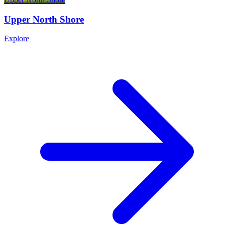
Upper North Shore​​​​‌ ‍ ​‍​‍‌‍ ‌ ​‍‌‍‍‌‌‍‌ ‌‍‍‌‌‍ ‍​‍​‍​ ‍‍​‍​‍‌ ​ ‌‍​‌‌‍ ‍‌‍‍‌‌ ‌​‌ ‍‌​‍ ‍‌‍‍‌‌‍ ​‍​‍​‍ ​​‍​‍‌‍‍​‌ ​‍‌‍‌‌‌‍‌‍​‍​‍​ ‍‍​‍​‍‌‍‍​‌ ‌​‌ ‌​‌ ​​‌ ​ ​ ‍‍​‍ ​‍ ‌‍​‍‌‍‌‍‌ ​​​‍ ‌‌ ​​‌ ​‍‌‍ ‌ ​​‌‍‌‌‌ ​‍‌ ‌​‌ ‍‌​‍ ‌‌‍‌ ‌ ​‍‌‍ ‌ ‌‌‌ ​​​‍ ‍‌ ‌‍‌‍‌‌‌ ​‍‌‍​ ‌‍‌‌‌‍ ​​‍ ‍‌‍​‌‌ ​​‌ ​​​‍ ‌ ​ ‌ ‌​‌ ‌‌‌‍‌​‌‍‍‌‌‍ ​‍ ‌‍‍‌‌‍ ‍‌ ‌​‌‍‌‌‌‍ ‍‌ ‌​​‍ ‌‍‌‌‌‍‌​‌‍‍‌‌ ‌​​‍ ‌‍ ‌‌‍ ‌‍‌​‌‍‌‌​ ‌‌ ​​‌ ​‍‌‍‌‌‌ ​ ‌‍‌‌‌‍ ‍‌ ‌​‌‍​‌‌ ‌​‌‍‍‌‌‍ ‌‍ ‍​ ‍ ‌‍‍‌‌‍‌​​ ‌‌‍ ​‌‍ ‌‍​ ​‍ ‌‌ ‌‌‌ ​​‌ ​​‌‍‌‌‌ ​‍​‍ ‌‌‍ ‍‌‍ ‌ ​‍‌ ‌​‌‍‍​​ ‍ ‌ ‌​‌ ‍‌‌ ​​‌‍‌‌​ ‌‌‍ ​‌‍ ‌‍​ ‌‍​‌‌ ‌​‌‍‍‌‌‍ ‌‍ ‍​ ‍ ‌ ​​‌‍​‌‌ ‌​‌‍‍​​ ‌‌‍ ‍‌‍​‌‌‍ ‌‌‍‌‌​ ‌‍​‍‌‍​‌‌ ​ ‌‍‌‌‌‌‌‌‌ ​‍‌‍ ​​ ‌‌‍‍​‌ ‌​‌ ‌​‌ ​​‌ ​ ​‍‌‌​ ​ ‌​​‌​‍‌‌​ ​‍‌​‌‍​‍‌‌​ ​‍‌​‌‍‌‍​‍‌‍‌‍‌ ​​​‍ ‌‌ ​​‌ ​‍‌‍ ‌ ​​‌‍‌‌‌ ​‍‌ ‌​‌ ‍‌​‍ ‌‌‍‌ ‌ ​‍‌‍ ‌ ‌‌‌ ​​​‍ ‍‌ ‌‍‌‍‌‌‌ ​‍‌‍​ ‌‍‌‌‌‍ ​​‍ ‍‌‍​‌‌ ​​‌ ​​​‍‌‌​ ​‍‌​‌‍‌ ​ ‌ ‌​‌ ‌‌‌‍‌​‌‍‍‌‌‍ ​‍‌‍‌‍‍‌‌‍‌​​ ‌‌‍ ​‌‍ ‌‍​ ​‍ ‌‌ ‌‌‌ ​​‌ ​​‌‍‌‌‌ ​‍​‍ ‌‌‍ ‍‌‍ ‌ ​‍‌ ‌​‌‍‍​​‍‌‍‌ ‌​‌ ‍‌‌ ​​‌‍‌‌​ ‌‌‍ ​‌‍ ‌‍​ ‌‍​‌‌ ‌​‌‍‍‌‌‍ ‌‍ ‍​‍‌‍‌ ​​‌‍​‌‌ ‌​‌‍‍​​ ‌‌‍ ‍‌‍​‌‌‍ ‌‌‍‌‌​‍‌‍‌ ​​‌‍‌‌‌ ​‍‌ ​ ‌ ​​‌‍‌‌‌‍​ ‌ ‌​‌‍‍‌‌ ‌‍‌‍‌‌​ ‌‌ ​​‌ ‌‌‌‍​‍‌‍ ​‌‍‍‌‌ ​ ‌‍‍​‌‍‌‌‌‍‌​​‍​‍‌ ‌
Explore