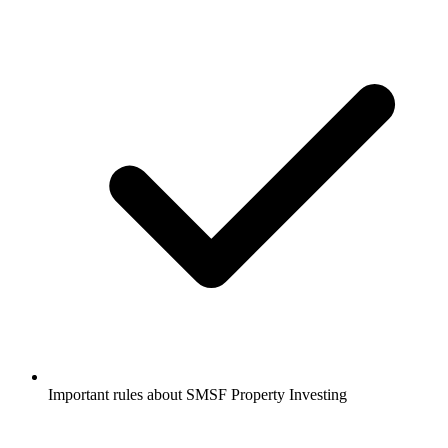
Important rules about SMSF Property Investing​​​​‌ ‍ ​‍​‍‌‍ ‌ ​‍‌‍‍‌‌‍‌ ‌‍‍‌‌‍ ‍​‍​‍​ ‍‍​‍​‍‌ ​ ‌‍​‌‌‍ ‍‌‍‍‌‌ ‌​‌ ‍‌​‍ ‍‌‍‍‌‌‍ ​‍​‍​‍ ​​‍​‍‌‍‍​‌ ​‍‌‍‌‌‌‍‌‍​‍​‍​ ‍‍​‍​‍‌‍‍​‌ ‌​‌ ‌​‌ ​​‌ ​ ​ ‍‍​‍ ​‍ ‌‍​‍‌‍‌‍‌ ​​​‍ ‌‌ ​​‌ ​‍‌‍ ‌ ​​‌‍‌‌‌ ​‍‌ ‌​‌ ‍‌​‍ ‌‌‍‌ ‌ ​‍‌‍ ‌ ‌‌‌ ​​​‍ ‍‌ ‌‍‌‍‌‌‌ ​‍‌‍​ ‌‍‌‌‌‍ ​​‍ ‍‌‍​‌‌ ​​‌ ​​​‍ ‌ ​ ‌ ‌​‌ ‌‌‌‍‌​‌‍‍‌‌‍ ​‍ ‌‍‍‌‌‍ ‍‌ ‌​‌‍‌‌‌‍ ‍‌ ‌​​‍ ‌‍‌‌‌‍‌​‌‍‍‌‌ ‌​​‍ ‌‍ ‌‌‍ ‌‍‌​‌‍‌‌​ ‌‌ ​​‌ ​‍‌‍‌‌‌ ​ ‌‍‌‌‌‍ ‍‌ ‌​‌‍​‌‌ ‌​‌‍‍‌‌‍ ‌‍ ‍​ ‍ ‌‍‍‌‌‍‌​​ ‌‌‍‍​‌‍ ‌‍ ‌‌‍‌‌‌‌​​‌‍​‌‌‍‌ ‌‍‌‌​ ‍ ‌ ‌​‌ ‍‌‌ ​​‌‍‌‌​ ‌‌‍‍​‌‍ ‌‍ ‌‌‍‌‌‌‌​​‌‍​‌‌‍‌ ‌‍‌‌​ ‍ ‌ ​​‌‍​‌‌ ‌​‌‍‍​​ ‌‌‍‌ ‌ ‌‌‌‍‍‌‌‍‌​‌‍‌‌‌ ​ ‌​​‍‌‍ ​‌‍ ‌‍​ ‌‍‍ ​‍ ‍‌‍‌ ‌ ‌‌‌‍‍‌‌‍‌​‌‍‌‌‌ ​ ​‍‌‌​ ‌‌‌​​‍‌‌ ‌‍‍ ‌‍‌‌‌ ‍‌​‍‌‌​ ​ ‌​‌​​‍‌‌​ ​ ‌​‌​​‍‌‌​ ​‍​ ​‍‌‍‌ ​‍ ‌​ ​​​‍‌‌​ ​‍​ ​‍​‍‌‌​ ‌‌‌​‌​​‍ ‍‌‍​‍‌ ‌‌‌‍ ​‌‍ ​‌‍‌‌‌ ‌​‌ ​ ​‍‌‌​ ‌‌‌​​‍​ ​‌​‍‌‌​ ‌‌‌​‌​​ ‌‍​‍‌‍​‌‌ ​ ‌‍‌‌‌‌‌‌‌ ​‍‌‍ ​​ ‌‌‍‍​‌ ‌​‌ ‌​‌ ​​‌ ​ ​‍‌‌​ ​ ‌​​‌​‍‌‌​ ​‍‌​‌‍​‍‌‌​ ​‍‌​‌‍‌‍​‍‌‍‌‍‌ ​​​‍ ‌‌ ​​‌ ​‍‌‍ ‌ ​​‌‍‌‌‌ ​‍‌ ‌​‌ ‍‌​‍ ‌‌‍‌ ‌ ​‍‌‍ ‌ ‌‌‌ ​​​‍ ‍‌ ‌‍‌‍‌‌‌ ​‍‌‍​ ‌‍‌‌‌‍ ​​‍ ‍‌‍​‌‌ ​​‌ ​​​‍‌‌​ ​‍‌​‌‍‌ ​ ‌ ‌​‌ ‌‌‌‍‌​‌‍‍‌‌‍ ​‍‌‍‌‍‍‌‌‍‌​​ ‌‌‍‍​‌‍ ‌‍ ‌‌‍‌‌‌‌​​‌‍​‌‌‍‌ ‌‍‌‌​‍‌‍‌ ‌​‌ ‍‌‌ ​​‌‍‌‌​ ‌‌‍‍​‌‍ ‌‍ ‌‌‍‌‌‌‌​​‌‍​‌‌‍‌ ‌‍‌‌​‍‌‍‌ ​​‌‍​‌‌ ‌​‌‍‍​​ ‌‌‍‌ ‌ ‌‌‌‍‍‌‌‍‌​‌‍‌‌‌ ​ ‌​​‍‌‍ ​‌‍ ‌‍​ ‌‍‍ ​‍ ‍‌‍‌ ‌ ‌‌‌‍‍‌‌‍‌​‌‍‌‌‌ ​ ​‍‌‌​ ‌‌‌​​‍‌‌ ‌‍‍ ‌‍‌‌‌ ‍‌​‍‌‌​ ​ ‌​‌​​‍‌‌​ ​ ‌​‌​​‍‌‌​ ​‍​ ​‍‌‍‌ ​‍ ‌​ ​​​‍‌‌​ ​‍​ ​‍​‍‌‌​ ‌‌‌​‌​​‍ ‍‌‍​‍‌ ‌‌‌‍ ​‌‍ ​‌‍‌‌‌ ‌​‌ ​ ​‍‌‌​ ‌‌‌​​‍​ ​‌​‍‌‌​ ‌‌‌​‌​​‍‌‍‌ ​​‌‍‌‌‌ ​‍‌ ​ ‌ ​​‌‍‌‌‌‍​ ‌ ‌​‌‍‍‌‌ ‌‍‌‍‌‌​ ‌‌ ​​‌ ‌‌‌‍​‍‌‍ ​‌‍‍‌‌ ​ ‌‍‍​‌‍‌‌‌‍‌​​‍​‍‌ ‌