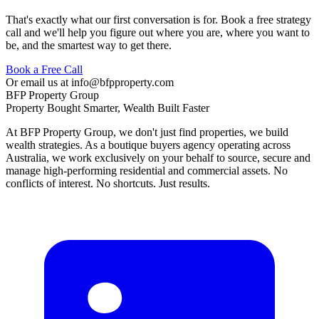
That's exactly what our first conversation is for. Book a free strategy
call and we'll help you figure out where you are, where you want to
be, and the smartest way to get there.​​​​‌ ‍ ​‍​‍‌‍ ‌ ​‍‌‍‍‌‌‍‌ ‌‍‍‌‌‍ ‍​‍​‍​ ‍‍​‍​‍‌ ​ ‌‍​‌‌‍ ‍‌‍‍‌‌ ‌​‌ ‍‌​‍ ‍‌‍‍‌‌‍ ​‍​‍​‍ ​​‍​‍‌‍‍​‌ ​‍‌‍‌‌‌‍‌‍​‍​‍​ ‍‍​‍​‍‌‍‍​‌ ‌​‌ ‌​‌ ​​‌ ​ ​ ‍‍​‍ ​‍ ‌‍​‍‌‍‌‍‌ ​​​‍ ‌‌ ​​‌ ​‍‌‍ ‌ ​​‌‍‌‌‌ ​‍‌ ‌​‌ ‍‌​‍ ‌‌‍‌ ‌ ​‍‌‍ ‌ ‌‌‌ ​​​‍ ‍‌ ‌‍‌‍‌‌‌ ​‍‌‍​ ‌‍‌‌‌‍ ​​‍ ‍‌‍​‌‌ ​​‌ ​​​‍ ‌ ​ ‌ ‌​‌ ‌‌‌‍‌​‌‍‍‌‌‍ ​‍ ‌‍‍‌‌‍ ‍‌ ‌​‌‍‌‌‌‍ ‍‌ ‌​​‍ ‌‍‌‌‌‍‌​‌‍‍‌‌ ‌​​‍ ‌‍ ‌‌‍ ‌‍‌​‌‍‌‌​ ‌‌ ​​‌ ​‍‌‍‌‌‌ ​ ‌‍‌‌‌‍ ‍‌ ‌​‌‍​‌‌ ‌​‌‍‍‌‌‍ ‌‍ ‍​ ‍ ‌‍‍‌‌‍‌​​ ‌‌‍‍​‌‍ ‌‍ ‌‌‍‌‌‌‌​​‌‍​‌‌‍‌ ‌‍‌‌​ ‍ ‌ ‌​‌ ‍‌‌ ​​‌‍‌‌​ ‌‌‍‍​‌‍ ‌‍ ‌‌‍‌‌‌‌​​‌‍​‌‌‍‌ ‌‍‌‌​ ‍ ‌ ​​‌‍​‌‌ ‌​‌‍‍​​ ‌‌‍‌‍‌‍‍‌‌‍ ‍‌‍​‌‌‍ ​‌​​ ‌ ‌​‌‍​‌​‍ ‍‌‍​‍‌‍ ‌‍‌​‌ ‍‌​ ‌‍​‍‌‍​‌‌ ​ ‌‍‌‌‌‌‌‌‌ ​‍‌‍ ​​ ‌‌‍‍​‌ ‌​‌ ‌​‌ ​​‌ ​ ​‍‌‌​ ​ ‌​​‌​‍‌‌​ ​‍‌​‌‍​‍‌‌​ ​‍‌​‌‍‌‍​‍‌‍‌‍‌ ​​​‍ ‌‌ ​​‌ ​‍‌‍ ‌ ​​‌‍‌‌‌ ​‍‌ ‌​‌ ‍‌​‍ ‌‌‍‌ ‌ ​‍‌‍ ‌ ‌‌‌ ​​​‍ ‍‌ ‌‍‌‍‌‌‌ ​‍‌‍​ ‌‍‌‌‌‍ ​​‍ ‍‌‍​‌‌ ​​‌ ​​​‍‌‌​ ​‍‌​‌‍‌ ​ ‌ ‌​‌ ‌‌‌‍‌​‌‍‍‌‌‍ ​‍‌‍‌‍‍‌‌‍‌​​ ‌‌‍‍​‌‍ ‌‍ ‌‌‍‌‌‌‌​​‌‍​‌‌‍‌ ‌‍‌‌​‍‌‍‌ ‌​‌ ‍‌‌ ​​‌‍‌‌​ ‌‌‍‍​‌‍ ‌‍ ‌‌‍‌‌‌‌​​‌‍​‌‌‍‌ ‌‍‌‌​‍‌‍‌ ​​‌‍​‌‌ ‌​‌‍‍​​ ‌‌‍‌‍‌‍‍‌‌‍ ‍‌‍​‌‌‍ ​‌​​ ‌ ‌​‌‍​‌​‍ ‍‌‍​‍‌‍ ‌‍‌​‌ ‍‌​‍‌‍‌ ​​‌‍‌‌‌ ​‍‌ ​ ‌ ​​‌‍‌‌‌‍​ ‌ ‌​‌‍‍‌‌ ‌‍‌‍‌‌​ ‌‌ ​​‌ ‌‌‌‍​‍‌‍ ​‌‍‍‌‌ ​ ‌‍‍​‌‍‌‌‌‍‌​​‍​‍‌ ‌
Book a Free Call​​​​‌ ‍ ​‍​‍‌‍ ‌ ​‍‌‍‍‌‌‍‌ ‌‍‍‌‌‍ ‍​‍​‍​ ‍‍​‍​‍‌ ​ ‌‍​‌‌‍ ‍‌‍‍‌‌ ‌​‌ ‍‌​‍ ‍‌‍‍‌‌‍ ​‍​‍​‍ ​​‍​‍‌‍‍​‌ ​‍‌‍‌‌‌‍‌‍​‍​‍​ ‍‍​‍​‍‌‍‍​‌ ‌​‌ ‌​‌ ​​‌ ​ ​ ‍‍​‍ ​‍ ‌‍​‍‌‍‌‍‌ ​​​‍ ‌‌ ​​‌ ​‍‌‍ ‌ ​​‌‍‌‌‌ ​‍‌ ‌​‌ ‍‌​‍ ‌‌‍‌ ‌ ​‍‌‍ ‌ ‌‌‌ ​​​‍ ‍‌ ‌‍‌‍‌‌‌ ​‍‌‍​ ‌‍‌‌‌‍ ​​‍ ‍‌‍​‌‌ ​​‌ ​​​‍ ‌ ​ ‌ ‌​‌ ‌‌‌‍‌​‌‍‍‌‌‍ ​‍ ‌‍‍‌‌‍ ‍‌ ‌​‌‍‌‌‌‍ ‍‌ ‌​​‍ ‌‍‌‌‌‍‌​‌‍‍‌‌ ‌​​‍ ‌‍ ‌‌‍ ‌‍‌​‌‍‌‌​ ‌‌ ​​‌ ​‍‌‍‌‌‌ ​ ‌‍‌‌‌‍ ‍‌ ‌​‌‍​‌‌ ‌​‌‍‍‌‌‍ ‌‍ ‍​ ‍ ‌‍‍‌‌‍‌​​ ‌‌‍‍​‌‍ ‌‍ ‌‌‍‌‌‌‌​​‌‍​‌‌‍‌ ‌‍‌‌​ ‍ ‌ ‌​‌ ‍‌‌ ​​‌‍‌‌​ ‌‌‍‍​‌‍ ‌‍ ‌‌‍‌‌‌‌​​‌‍​‌‌‍‌ ‌‍‌‌​ ‍ ‌ ​​‌‍​‌‌ ‌​‌‍‍​​ ‌‌‍‌‍‌‍‍‌‌‍ ‍‌‍​‌‌‍ ​‌​​ ‌ ‌​‌‍​‌​‍ ‍‌‍​ ‌ ‌​‌‍​‌​‍ ‍‌‍ ​‌‍​‌‌‍​‍‌‍‌‌‌‍ ​​ ‌‍​‍‌‍​‌‌ ​ ‌‍‌‌‌‌‌‌‌ ​‍‌‍ ​​ ‌‌‍‍​‌ ‌​‌ ‌​‌ ​​‌ ​ ​‍‌‌​ ​ ‌​​‌​‍‌‌​ ​‍‌​‌‍​‍‌‌​ ​‍‌​‌‍‌‍​‍‌‍‌‍‌ ​​​‍ ‌‌ ​​‌ ​‍‌‍ ‌ ​​‌‍‌‌‌ ​‍‌ ‌​‌ ‍‌​‍ ‌‌‍‌ ‌ ​‍‌‍ ‌ ‌‌‌ ​​​‍ ‍‌ ‌‍‌‍‌‌‌ ​‍‌‍​ ‌‍‌‌‌‍ ​​‍ ‍‌‍​‌‌ ​​‌ ​​​‍‌‌​ ​‍‌​‌‍‌ ​ ‌ ‌​‌ ‌‌‌‍‌​‌‍‍‌‌‍ ​‍‌‍‌‍‍‌‌‍‌​​ ‌‌‍‍​‌‍ ‌‍ ‌‌‍‌‌‌‌​​‌‍​‌‌‍‌ ‌‍‌‌​‍‌‍‌ ‌​‌ ‍‌‌ ​​‌‍‌‌​ ‌‌‍‍​‌‍ ‌‍ ‌‌‍‌‌‌‌​​‌‍​‌‌‍‌ ‌‍‌‌​‍‌‍‌ ​​‌‍​‌‌ ‌​‌‍‍​​ ‌‌‍‌‍‌‍‍‌‌‍ ‍‌‍​‌‌‍ ​‌​​ ‌ ‌​‌‍​‌​‍ ‍‌‍​ ‌ ‌​‌‍​‌​‍ ‍‌‍ ​‌‍​‌‌‍​‍‌‍‌‌‌‍ ​​‍‌‍‌ ​​‌‍‌‌‌ ​‍‌ ​ ‌ ​​‌‍‌‌‌‍​ ‌ ‌​‌‍‍‌‌ ‌‍‌‍‌‌​ ‌‌ ​​‌ ‌‌‌‍​‍‌‍ ​‌‍‍‌‌ ​ ‌‍‍​‌‍‌‌‌‍‌​​‍​‍‌ ‌
Or email us at info@bfpproperty.com​​​​‌ ‍ ​‍​‍‌‍ ‌ ​‍‌‍‍‌‌‍‌ ‌‍‍‌‌‍ ‍​‍​‍​ ‍‍​‍​‍‌ ​ ‌‍​‌‌‍ ‍‌‍‍‌‌ ‌​‌ ‍‌​‍ ‍‌‍‍‌‌‍ ​‍​‍​‍ ​​‍​‍‌‍‍​‌ ​‍‌‍‌‌‌‍‌‍​‍​‍​ ‍‍​‍​‍‌‍‍​‌ ‌​‌ ‌​‌ ​​‌ ​ ​ ‍‍​‍ ​‍ ‌‍​‍‌‍‌‍‌ ​​​‍ ‌‌ ​​‌ ​‍‌‍ ‌ ​​‌‍‌‌‌ ​‍‌ ‌​‌ ‍‌​‍ ‌‌‍‌ ‌ ​‍‌‍ ‌ ‌‌‌ ​​​‍ ‍‌ ‌‍‌‍‌‌‌ ​‍‌‍​ ‌‍‌‌‌‍ ​​‍ ‍‌‍​‌‌ ​​‌ ​​​‍ ‌ ​ ‌ ‌​‌ ‌‌‌‍‌​‌‍‍‌‌‍ ​‍ ‌‍‍‌‌‍ ‍‌ ‌​‌‍‌‌‌‍ ‍‌ ‌​​‍ ‌‍‌‌‌‍‌​‌‍‍‌‌ ‌​​‍ ‌‍ ‌‌‍ ‌‍‌​‌‍‌‌​ ‌‌ ​​‌ ​‍‌‍‌‌‌ ​ ‌‍‌‌‌‍ ‍‌ ‌​‌‍​‌‌ ‌​‌‍‍‌‌‍ ‌‍ ‍​ ‍ ‌‍‍‌‌‍‌​​ ‌‌‍‍​‌‍ ‌‍ ‌‌‍‌‌‌‌​​‌‍​‌‌‍‌ ‌‍‌‌​ ‍ ‌ ‌​‌ ‍‌‌ ​​‌‍‌‌​ ‌‌‍‍​‌‍ ‌‍ ‌‌‍‌‌‌‌​​‌‍​‌‌‍‌ ‌‍‌‌​ ‍ ‌ ​​‌‍​‌‌ ‌​‌‍‍​​ ‌‌‍‌‍‌‍‍‌‌‍ ‍‌‍​‌‌‍ ​‌​​ ‌ ‌​‌‍​‌​‍ ‍‌‍‌‍‌‍ ‌‍ ‌ ‌​‌‍‌‌‌ ​‍​ ‌‍​‍‌‍​‌‌ ​ ‌‍‌‌‌‌‌‌‌ ​‍‌‍ ​​ ‌‌‍‍​‌ ‌​‌ ‌​‌ ​​‌ ​ ​‍‌‌​ ​ ‌​​‌​‍‌‌​ ​‍‌​‌‍​‍‌‌​ ​‍‌​‌‍‌‍​‍‌‍‌‍‌ ​​​‍ ‌‌ ​​‌ ​‍‌‍ ‌ ​​‌‍‌‌‌ ​‍‌ ‌​‌ ‍‌​‍ ‌‌‍‌ ‌ ​‍‌‍ ‌ ‌‌‌ ​​​‍ ‍‌ ‌‍‌‍‌‌‌ ​‍‌‍​ ‌‍‌‌‌‍ ​​‍ ‍‌‍​‌‌ ​​‌ ​​​‍‌‌​ ​‍‌​‌‍‌ ​ ‌ ‌​‌ ‌‌‌‍‌​‌‍‍‌‌‍ ​‍‌‍‌‍‍‌‌‍‌​​ ‌‌‍‍​‌‍ ‌‍ ‌‌‍‌‌‌‌​​‌‍​‌‌‍‌ ‌‍‌‌​‍‌‍‌ ‌​‌ ‍‌‌ ​​‌‍‌‌​ ‌‌‍‍​‌‍ ‌‍ ‌‌‍‌‌‌‌​​‌‍​‌‌‍‌ ‌‍‌‌​‍‌‍‌ ​​‌‍​‌‌ ‌​‌‍‍​​ ‌‌‍‌‍‌‍‍‌‌‍ ‍‌‍​‌‌‍ ​‌​​ ‌ ‌​‌‍​‌​‍ ‍‌‍‌‍‌‍ ‌‍ ‌ ‌​‌‍‌‌‌ ​‍​‍‌‍‌ ​​‌‍‌‌‌ ​‍‌ ​ ‌ ​​‌‍‌‌‌‍​ ‌ ‌​‌‍‍‌‌ ‌‍‌‍‌‌​ ‌‌ ​​‌ ‌‌‌‍​‍‌‍ ​‌‍‍‌‌ ​ ‌‍‍​‌‍‌‌‌‍‌​​‍​‍‌ ‌
BFP Property Group​​​​‌ ‍ ​‍​‍‌‍ ‌ ​‍‌‍‍‌‌‍‌ ‌‍‍‌‌‍ ‍​‍​‍​ ‍‍​‍​‍‌ ​ ‌‍​‌‌‍ ‍‌‍‍‌‌ ‌​‌ ‍‌​‍ ‍‌‍‍‌‌‍ ​‍​‍​‍ ​​‍​‍‌‍‍​‌ ​‍‌‍‌‌‌‍‌‍​‍​‍​ ‍‍​‍​‍‌‍‍​‌ ‌​‌ ‌​‌ ​​‌ ​ ​ ‍‍​‍ ​‍ ‌‍​‍‌‍‌‍‌ ​​​‍ ‌‌ ​​‌ ​‍‌‍ ‌ ​​‌‍‌‌‌ ​‍‌ ‌​‌ ‍‌​‍ ‌‌‍‌ ‌ ​‍‌‍ ‌ ‌‌‌ ​​​‍ ‍‌ ‌‍‌‍‌‌‌ ​‍‌‍​ ‌‍‌‌‌‍ ​​‍ ‍‌‍​‌‌ ​​‌ ​​​‍ ‌ ​ ‌ ‌​‌ ‌‌‌‍‌​‌‍‍‌‌‍ ​‍ ‌‍‍‌‌‍ ‍‌ ‌​‌‍‌‌‌‍ ‍‌ ‌​​‍ ‌‍‌‌‌‍‌​‌‍‍‌‌ ‌​​‍ ‌‍ ‌‌‍ ‌‍‌​‌‍‌‌​ ‌‌ ​​‌ ​‍‌‍‌‌‌ ​ ‌‍‌‌‌‍ ‍‌ ‌​‌‍​‌‌ ‌​‌‍‍‌‌‍ ‌‍ ‍​ ‍ ‌‍‍‌‌‍‌​​ ‌‌ ​ ‌‍‍‌‌ ‌​‌‍‌‌‌‌​ ‌‍‌‌‌ ‌​‌ ‌​‌‍‍‌‌‍ ‍‌‍‌ ‌ ​ ​ ‍ ‌ ‌​‌ ‍‌‌ ​​‌‍‌‌​ ‌‌ ​ ‌‍‍‌‌ ‌​‌‍‌‌‌‌​ ‌‍‌‌‌ ‌​‌ ‌​‌‍‍‌‌‍ ‍‌‍‌ ‌ ​ ​ ‍ ‌ ​​‌‍​‌‌ ‌​‌‍‍​​ ‌‌ ‌​‌‍‍‌‌ ‌​‌‍ ​‌‍‌‌​ ‌‍​‍‌‍​‌‌ ​ ‌‍‌‌‌‌‌‌‌ ​‍‌‍ ​​ ‌‌‍‍​‌ ‌​‌ ‌​‌ ​​‌ ​ ​‍‌‌​ ​ ‌​​‌​‍‌‌​ ​‍‌​‌‍​‍‌‌​ ​‍‌​‌‍‌‍​‍‌‍‌‍‌ ​​​‍ ‌‌ ​​‌ ​‍‌‍ ‌ ​​‌‍‌‌‌ ​‍‌ ‌​‌ ‍‌​‍ ‌‌‍‌ ‌ ​‍‌‍ ‌ ‌‌‌ ​​​‍ ‍‌ ‌‍‌‍‌‌‌ ​‍‌‍​ ‌‍‌‌‌‍ ​​‍ ‍‌‍​‌‌ ​​‌ ​​​‍‌‌​ ​‍‌​‌‍‌ ​ ‌ ‌​‌ ‌‌‌‍‌​‌‍‍‌‌‍ ​‍‌‍‌‍‍‌‌‍‌​​ ‌‌ ​ ‌‍‍‌‌ ‌​‌‍‌‌‌‌​ ‌‍‌‌‌ ‌​‌ ‌​‌‍‍‌‌‍ ‍‌‍‌ ‌ ​ ​‍‌‍‌ ‌​‌ ‍‌‌ ​​‌‍‌‌​ ‌‌ ​ ‌‍‍‌‌ ‌​‌‍‌‌‌‌​ ‌‍‌‌‌ ‌​‌ ‌​‌‍‍‌‌‍ ‍‌‍‌ ‌ ​ ​‍‌‍‌ ​​‌‍​‌‌ ‌​‌‍‍​​ ‌‌ ‌​‌‍‍‌‌ ‌​‌‍ ​‌‍‌‌​‍‌‍‌ ​​‌‍‌‌‌ ​‍‌ ​ ‌ ​​‌‍‌‌‌‍​ ‌ ‌​‌‍‍‌‌ ‌‍‌‍‌‌​ ‌‌ ​​‌ ‌‌‌‍​‍‌‍ ​‌‍‍‌‌ ​ ‌‍‍​‌‍‌‌‌‍‌​​‍​‍‌ ‌
Property Bought Smarter, Wealth Built Faster​​​​‌ ‍ ​‍​‍‌‍ ‌ ​‍‌‍‍‌‌‍‌ ‌‍‍‌‌‍ ‍​‍​‍​ ‍‍​‍​‍‌ ​ ‌‍​‌‌‍ ‍‌‍‍‌‌ ‌​‌ ‍‌​‍ ‍‌‍‍‌‌‍ ​‍​‍​‍ ​​‍​‍‌‍‍​‌ ​‍‌‍‌‌‌‍‌‍​‍​‍​ ‍‍​‍​‍‌‍‍​‌ ‌​‌ ‌​‌ ​​‌ ​ ​ ‍‍​‍ ​‍ ‌‍​‍‌‍‌‍‌ ​​​‍ ‌‌ ​​‌ ​‍‌‍ ‌ ​​‌‍‌‌‌ ​‍‌ ‌​‌ ‍‌​‍ ‌‌‍‌ ‌ ​‍‌‍ ‌ ‌‌‌ ​​​‍ ‍‌ ‌‍‌‍‌‌‌ ​‍‌‍​ ‌‍‌‌‌‍ ​​‍ ‍‌‍​‌‌ ​​‌ ​​​‍ ‌ ​ ‌ ‌​‌ ‌‌‌‍‌​‌‍‍‌‌‍ ​‍ ‌‍‍‌‌‍ ‍‌ ‌​‌‍‌‌‌‍ ‍‌ ‌​​‍ ‌‍‌‌‌‍‌​‌‍‍‌‌ ‌​​‍ ‌‍ ‌‌‍ ‌‍‌​‌‍‌‌​ ‌‌ ​​‌ ​‍‌‍‌‌‌ ​ ‌‍‌‌‌‍ ‍‌ ‌​‌‍​‌‌ ‌​‌‍‍‌‌‍ ‌‍ ‍​ ‍ ‌‍‍‌‌‍‌​​ ‌‌ ​ ‌‍‍‌‌ ‌​‌‍‌‌‌‌​ ‌‍‌‌‌ ‌​‌ ‌​‌‍‍‌‌‍ ‍‌‍‌ ‌ ​ ​ ‍ ‌ ‌​‌ ‍‌‌ ​​‌‍‌‌​ ‌‌ ​ ‌‍‍‌‌ ‌​‌‍‌‌‌‌​ ‌‍‌‌‌ ‌​‌ ‌​‌‍‍‌‌‍ ‍‌‍‌ ‌ ​ ​ ‍ ‌ ​​‌‍​‌‌ ‌​‌‍‍​​ ‌‌ ‌​‌‍​‌‌‍‌ ‌‍ ​‌‍‍‌‌‍ ‍‌‍‌‌​ ‌‍​‍‌‍​‌‌ ​ ‌‍‌‌‌‌‌‌‌ ​‍‌‍ ​​ ‌‌‍‍​‌ ‌​‌ ‌​‌ ​​‌ ​ ​‍‌‌​ ​ ‌​​‌​‍‌‌​ ​‍‌​‌‍​‍‌‌​ ​‍‌​‌‍‌‍​‍‌‍‌‍‌ ​​​‍ ‌‌ ​​‌ ​‍‌‍ ‌ ​​‌‍‌‌‌ ​‍‌ ‌​‌ ‍‌​‍ ‌‌‍‌ ‌ ​‍‌‍ ‌ ‌‌‌ ​​​‍ ‍‌ ‌‍‌‍‌‌‌ ​‍‌‍​ ‌‍‌‌‌‍ ​​‍ ‍‌‍​‌‌ ​​‌ ​​​‍‌‌​ ​‍‌​‌‍‌ ​ ‌ ‌​‌ ‌‌‌‍‌​‌‍‍‌‌‍ ​‍‌‍‌‍‍‌‌‍‌​​ ‌‌ ​ ‌‍‍‌‌ ‌​‌‍‌‌‌‌​ ‌‍‌‌‌ ‌​‌ ‌​‌‍‍‌‌‍ ‍‌‍‌ ‌ ​ ​‍‌‍‌ ‌​‌ ‍‌‌ ​​‌‍‌‌​ ‌‌ ​ ‌‍‍‌‌ ‌​‌‍‌‌‌‌​ ‌‍‌‌‌ ‌​‌ ‌​‌‍‍‌‌‍ ‍‌‍‌ ‌ ​ ​‍‌‍‌ ​​‌‍​‌‌ ‌​‌‍‍​​ ‌‌ ‌​‌‍​‌‌‍‌ ‌‍ ​‌‍‍‌‌‍ ‍‌‍‌‌​‍‌‍‌ ​​‌‍‌‌‌ ​‍‌ ​ ‌ ​​‌‍‌‌‌‍​ ‌ ‌​‌‍‍‌‌ ‌‍‌‍‌‌​ ‌‌ ​​‌ ‌‌‌‍​‍‌‍ ​‌‍‍‌‌ ​ ‌‍‍​‌‍‌‌‌‍‌​​‍​‍‌ ‌
At BFP Property Group, we don't just find properties, we build
wealth strategies. As a boutique buyers agency operating across
Australia, we work exclusively on your behalf to source, secure and
manage high-performing residential and commercial assets. No
conflicts of interest. No shortcuts. Just results.​​​​‌ ‍ ​‍​‍‌‍ ‌ ​‍‌‍‍‌‌‍‌ ‌‍‍‌‌‍ ‍​‍​‍​ ‍‍​‍​‍‌ ​ ‌‍​‌‌‍ ‍‌‍‍‌‌ ‌​‌ ‍‌​‍ ‍‌‍‍‌‌‍ ​‍​‍​‍ ​​‍​‍‌‍‍​‌ ​‍‌‍‌‌‌‍‌‍​‍​‍​ ‍‍​‍​‍‌‍‍​‌ ‌​‌ ‌​‌ ​​‌ ​ ​ ‍‍​‍ ​‍ ‌‍​‍‌‍‌‍‌ ​​​‍ ‌‌ ​​‌ ​‍‌‍ ‌ ​​‌‍‌‌‌ ​‍‌ ‌​‌ ‍‌​‍ ‌‌‍‌ ‌ ​‍‌‍ ‌ ‌‌‌ ​​​‍ ‍‌ ‌‍‌‍‌‌‌ ​‍‌‍​ ‌‍‌‌‌‍ ​​‍ ‍‌‍​‌‌ ​​‌ ​​​‍ ‌ ​ ‌ ‌​‌ ‌‌‌‍‌​‌‍‍‌‌‍ ​‍ ‌‍‍‌‌‍ ‍‌ ‌​‌‍‌‌‌‍ ‍‌ ‌​​‍ ‌‍‌‌‌‍‌​‌‍‍‌‌ ‌​​‍ ‌‍ ‌‌‍ ‌‍‌​‌‍‌‌​ ‌‌ ​​‌ ​‍‌‍‌‌‌ ​ ‌‍‌‌‌‍ ‍‌ ‌​‌‍​‌‌ ‌​‌‍‍‌‌‍ ‌‍ ‍​ ‍ ‌‍‍‌‌‍‌​​ ‌‌ ​ ‌‍‍‌‌ ‌​‌‍‌‌‌‌​ ‌‍‌‌‌ ‌​‌ ‌​‌‍‍‌‌‍ ‍‌‍‌ ‌ ​ ​ ‍ ‌ ‌​‌ ‍‌‌ ​​‌‍‌‌​ ‌‌ ​ ‌‍‍‌‌ ‌​‌‍‌‌‌‌​ ‌‍‌‌‌ ‌​‌ ‌​‌‍‍‌‌‍ ‍‌‍‌ ‌ ​ ​ ‍ ‌ ​​‌‍​‌‌ ‌​‌‍‍​​ ‌‌‍‌​‌‍‌‌‌ ​ ‌‍​ ‌ ​‍‌‍‍‌‌ ​​‌ ‌​‌‍‍‌‌‍ ‌‍ ‍​ ‌‍​‍‌‍​‌‌ ​ ‌‍‌‌‌‌‌‌‌ ​‍‌‍ ​​ ‌‌‍‍​‌ ‌​‌ ‌​‌ ​​‌ ​ ​‍‌‌​ ​ ‌​​‌​‍‌‌​ ​‍‌​‌‍​‍‌‌​ ​‍‌​‌‍‌‍​‍‌‍‌‍‌ ​​​‍ ‌‌ ​​‌ ​‍‌‍ ‌ ​​‌‍‌‌‌ ​‍‌ ‌​‌ ‍‌​‍ ‌‌‍‌ ‌ ​‍‌‍ ‌ ‌‌‌ ​​​‍ ‍‌ ‌‍‌‍‌‌‌ ​‍‌‍​ ‌‍‌‌‌‍ ​​‍ ‍‌‍​‌‌ ​​‌ ​​​‍‌‌​ ​‍‌​‌‍‌ ​ ‌ ‌​‌ ‌‌‌‍‌​‌‍‍‌‌‍ ​‍‌‍‌‍‍‌‌‍‌​​ ‌‌ ​ ‌‍‍‌‌ ‌​‌‍‌‌‌‌​ ‌‍‌‌‌ ‌​‌ ‌​‌‍‍‌‌‍ ‍‌‍‌ ‌ ​ ​‍‌‍‌ ‌​‌ ‍‌‌ ​​‌‍‌‌​ ‌‌ ​ ‌‍‍‌‌ ‌​‌‍‌‌‌‌​ ‌‍‌‌‌ ‌​‌ ‌​‌‍‍‌‌‍ ‍‌‍‌ ‌ ​ ​‍‌‍‌ ​​‌‍​‌‌ ‌​‌‍‍​​ ‌‌‍‌​‌‍‌‌‌ ​ ‌‍​ ‌ ​‍‌‍‍‌‌ ​​‌ ‌​‌‍‍‌‌‍ ‌‍ ‍​‍‌‍‌ ​​‌‍‌‌‌ ​‍‌ ​ ‌ ​​‌‍‌‌‌‍​ ‌ ‌​‌‍‍‌‌ ‌‍‌‍‌‌​ ‌‌ ​​‌ ‌‌‌‍​‍‌‍ ​‌‍‍‌‌ ​ ‌‍‍​‌‍‌‌‌‍‌​​‍​‍‌ ‌