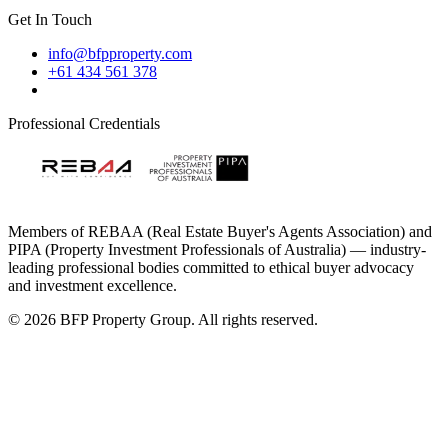
Get In Touch​​​​‌ ‍ ​‍​‍‌‍ ‌ ​‍‌‍‍‌‌‍‌ ‌‍‍‌‌‍ ‍​‍​‍​ ‍‍​‍​‍‌ ​ ‌‍​‌‌‍ ‍‌‍‍‌‌ ‌​‌ ‍‌​‍ ‍‌‍‍‌‌‍ ​‍​‍​‍ ​​‍​‍‌‍‍​‌ ​‍‌‍‌‌‌‍‌‍​‍​‍​ ‍‍​‍​‍‌‍‍​‌ ‌​‌ ‌​‌ ​​‌ ​ ​ ‍‍​‍ ​‍ ‌‍​‍‌‍‌‍‌ ​​​‍ ‌‌ ​​‌ ​‍‌‍ ‌ ​​‌‍‌‌‌ ​‍‌ ‌​‌ ‍‌​‍ ‌‌‍‌ ‌ ​‍‌‍ ‌ ‌‌‌ ​​​‍ ‍‌ ‌‍‌‍‌‌‌ ​‍‌‍​ ‌‍‌‌‌‍ ​​‍ ‍‌‍​‌‌ ​​‌ ​​​‍ ‌ ​ ‌ ‌​‌ ‌‌‌‍‌​‌‍‍‌‌‍ ​‍ ‌‍‍‌‌‍ ‍‌ ‌​‌‍‌‌‌‍ ‍‌ ‌​​‍ ‌‍‌‌‌‍‌​‌‍‍‌‌ ‌​​‍ ‌‍ ‌‌‍ ‌‍‌​‌‍‌‌​ ‌‌ ​​‌ ​‍‌‍‌‌‌ ​ ‌‍‌‌‌‍ ‍‌ ‌​‌‍​‌‌ ‌​‌‍‍‌‌‍ ‌‍ ‍​ ‍ ‌‍‍‌‌‍‌​​ ‌‌ ​ ‌‍‍‌‌ ‌​‌‍‌‌‌‌​ ‌‍‌‌‌ ‌​‌ ‌​‌‍‍‌‌‍ ‍‌‍‌ ‌ ​ ​ ‍ ‌ ‌​‌ ‍‌‌ ​​‌‍‌‌​ ‌‌ ​ ‌‍‍‌‌ ‌​‌‍‌‌‌‌​ ‌‍‌‌‌ ‌​‌ ‌​‌‍‍‌‌‍ ‍‌‍‌ ‌ ​ ​ ‍ ‌ ​​‌‍​‌‌ ‌​‌‍‍​​ ‌‌‍‌‍‌‍ ‌‍ ‌ ‌​‌‍‌‌‌ ​‍​‍ ‍‌‍​ ‌‍ ‌‍ ‍‌ ‌​‌‍​‌‌‍​ ‌ ‌​‌​‍​‌‍‌‌‌‍​‌‌‍‌​‌‍‍‌‌‍ ‍‌‍‌ ​ ‌‍​‍‌‍​‌‌ ​ ‌‍‌‌‌‌‌‌‌ ​‍‌‍ ​​ ‌‌‍‍​‌ ‌​‌ ‌​‌ ​​‌ ​ ​‍‌‌​ ​ ‌​​‌​‍‌‌​ ​‍‌​‌‍​‍‌‌​ ​‍‌​‌‍‌‍​‍‌‍‌‍‌ ​​​‍ ‌‌ ​​‌ ​‍‌‍ ‌ ​​‌‍‌‌‌ ​‍‌ ‌​‌ ‍‌​‍ ‌‌‍‌ ‌ ​‍‌‍ ‌ ‌‌‌ ​​​‍ ‍‌ ‌‍‌‍‌‌‌ ​‍‌‍​ ‌‍‌‌‌‍ ​​‍ ‍‌‍​‌‌ ​​‌ ​​​‍‌‌​ ​‍‌​‌‍‌ ​ ‌ ‌​‌ ‌‌‌‍‌​‌‍‍‌‌‍ ​‍‌‍‌‍‍‌‌‍‌​​ ‌‌ ​ ‌‍‍‌‌ ‌​‌‍‌‌‌‌​ ‌‍‌‌‌ ‌​‌ ‌​‌‍‍‌‌‍ ‍‌‍‌ ‌ ​ ​‍‌‍‌ ‌​‌ ‍‌‌ ​​‌‍‌‌​ ‌‌ ​ ‌‍‍‌‌ ‌​‌‍‌‌‌‌​ ‌‍‌‌‌ ‌​‌ ‌​‌‍‍‌‌‍ ‍‌‍‌ ‌ ​ ​‍‌‍‌ ​​‌‍​‌‌ ‌​‌‍‍​​ ‌‌‍‌‍‌‍ ‌‍ ‌ ‌​‌‍‌‌‌ ​‍​‍ ‍‌‍​ ‌‍ ‌‍ ‍‌ ‌​‌‍​‌‌‍​ ‌ ‌​‌​‍​‌‍‌‌‌‍​‌‌‍‌​‌‍‍‌‌‍ ‍‌‍‌ ​‍‌‍‌ ​​‌‍‌‌‌ ​‍‌ ​ ‌ ​​‌‍‌‌‌‍​ ‌ ‌​‌‍‍‌‌ ‌‍‌‍‌‌​ ‌‌ ​​‌ ‌‌‌‍​‍‌‍ ​‌‍‍‌‌ ​ ‌‍‍​‌‍‌‌‌‍‌​​‍​‍‌ ‌
info@bfpproperty.com
+61 434 561 378​​​​‌ ‍ ​‍​‍‌‍ ‌ ​‍‌‍‍‌‌‍‌ ‌‍‍‌‌‍ ‍​‍​‍​ ‍‍​‍​‍‌ ​ ‌‍​‌‌‍ ‍‌‍‍‌‌ ‌​‌ ‍‌​‍ ‍‌‍‍‌‌‍ ​‍​‍​‍ ​​‍​‍‌‍‍​‌ ​‍‌‍‌‌‌‍‌‍​‍​‍​ ‍‍​‍​‍‌‍‍​‌ ‌​‌ ‌​‌ ​​‌ ​ ​ ‍‍​‍ ​‍ ‌‍​‍‌‍‌‍‌ ​​​‍ ‌‌ ​​‌ ​‍‌‍ ‌ ​​‌‍‌‌‌ ​‍‌ ‌​‌ ‍‌​‍ ‌‌‍‌ ‌ ​‍‌‍ ‌ ‌‌‌ ​​​‍ ‍‌ ‌‍‌‍‌‌‌ ​‍‌‍​ ‌‍‌‌‌‍ ​​‍ ‍‌‍​‌‌ ​​‌ ​​​‍ ‌ ​ ‌ ‌​‌ ‌‌‌‍‌​‌‍‍‌‌‍ ​‍ ‌‍‍‌‌‍ ‍‌ ‌​‌‍‌‌‌‍ ‍‌ ‌​​‍ ‌‍‌‌‌‍‌​‌‍‍‌‌ ‌​​‍ ‌‍ ‌‌‍ ‌‍‌​‌‍‌‌​ ‌‌ ​​‌ ​‍‌‍‌‌‌ ​ ‌‍‌‌‌‍ ‍‌ ‌​‌‍​‌‌ ‌​‌‍‍‌‌‍ ‌‍ ‍​ ‍ ‌‍‍‌‌‍‌​​ ‌‌ ​ ‌‍‍‌‌ ‌​‌‍‌‌‌‌​ ‌‍‌‌‌ ‌​‌ ‌​‌‍‍‌‌‍ ‍‌‍‌ ‌ ​ ​ ‍ ‌ ‌​‌ ‍‌‌ ​​‌‍‌‌​ ‌‌ ​ ‌‍‍‌‌ ‌​‌‍‌‌‌‌​ ‌‍‌‌‌ ‌​‌ ‌​‌‍‍‌‌‍ ‍‌‍‌ ‌ ​ ​ ‍ ‌ ​​‌‍​‌‌ ‌​‌‍‍​​ ‌‌ ​​‌‍‍​‌‍ ‌‍ ‍‌‍‌‌​ ‌‍​‍‌‍​‌‌ ​ ‌‍‌‌‌‌‌‌‌ ​‍‌‍ ​​ ‌‌‍‍​‌ ‌​‌ ‌​‌ ​​‌ ​ ​‍‌‌​ ​ ‌​​‌​‍‌‌​ ​‍‌​‌‍​‍‌‌​ ​‍‌​‌‍‌‍​‍‌‍‌‍‌ ​​​‍ ‌‌ ​​‌ ​‍‌‍ ‌ ​​‌‍‌‌‌ ​‍‌ ‌​‌ ‍‌​‍ ‌‌‍‌ ‌ ​‍‌‍ ‌ ‌‌‌ ​​​‍ ‍‌ ‌‍‌‍‌‌‌ ​‍‌‍​ ‌‍‌‌‌‍ ​​‍ ‍‌‍​‌‌ ​​‌ ​​​‍‌‌​ ​‍‌​‌‍‌ ​ ‌ ‌​‌ ‌‌‌‍‌​‌‍‍‌‌‍ ​‍‌‍‌‍‍‌‌‍‌​​ ‌‌ ​ ‌‍‍‌‌ ‌​‌‍‌‌‌‌​ ‌‍‌‌‌ ‌​‌ ‌​‌‍‍‌‌‍ ‍‌‍‌ ‌ ​ ​‍‌‍‌ ‌​‌ ‍‌‌ ​​‌‍‌‌​ ‌‌ ​ ‌‍‍‌‌ ‌​‌‍‌‌‌‌​ ‌‍‌‌‌ ‌​‌ ‌​‌‍‍‌‌‍ ‍‌‍‌ ‌ ​ ​‍‌‍‌ ​​‌‍​‌‌ ‌​‌‍‍​​ ‌‌ ​​‌‍‍​‌‍ ‌‍ ‍‌‍‌‌​‍‌‍‌ ​​‌‍‌‌‌ ​‍‌ ​ ‌ ​​‌‍‌‌‌‍​ ‌ ‌​‌‍‍‌‌ ‌‍‌‍‌‌​ ‌‌ ​​‌ ‌‌‌‍​‍‌‍ ​‌‍‍‌‌ ​ ‌‍‍​‌‍‌‌‌‍‌​​‍​‍‌ ‌
Professional Credentials​​​​‌ ‍ ​‍​‍‌‍ ‌ ​‍‌‍‍‌‌‍‌ ‌‍‍‌‌‍ ‍​‍​‍​ ‍‍​‍​‍‌ ​ ‌‍​‌‌‍ ‍‌‍‍‌‌ ‌​‌ ‍‌​‍ ‍‌‍‍‌‌‍ ​‍​‍​‍ ​​‍​‍‌‍‍​‌ ​‍‌‍‌‌‌‍‌‍​‍​‍​ ‍‍​‍​‍‌‍‍​‌ ‌​‌ ‌​‌ ​​‌ ​ ​ ‍‍​‍ ​‍ ‌‍​‍‌‍‌‍‌ ​​​‍ ‌‌ ​​‌ ​‍‌‍ ‌ ​​‌‍‌‌‌ ​‍‌ ‌​‌ ‍‌​‍ ‌‌‍‌ ‌ ​‍‌‍ ‌ ‌‌‌ ​​​‍ ‍‌ ‌‍‌‍‌‌‌ ​‍‌‍​ ‌‍‌‌‌‍ ​​‍ ‍‌‍​‌‌ ​​‌ ​​​‍ ‌ ​ ‌ ‌​‌ ‌‌‌‍‌​‌‍‍‌‌‍ ​‍ ‌‍‍‌‌‍ ‍‌ ‌​‌‍‌‌‌‍ ‍‌ ‌​​‍ ‌‍‌‌‌‍‌​‌‍‍‌‌ ‌​​‍ ‌‍ ‌‌‍ ‌‍‌​‌‍‌‌​ ‌‌ ​​‌ ​‍‌‍‌‌‌ ​ ‌‍‌‌‌‍ ‍‌ ‌​‌‍​‌‌ ‌​‌‍‍‌‌‍ ‌‍ ‍​ ‍ ‌‍‍‌‌‍‌​​ ‌‌ ​ ‌‍‍‌‌ ‌​‌‍‌‌‌‌​ ‌‍‌‌‌ ‌​‌ ‌​‌‍‍‌‌‍ ‍‌‍‌ ‌ ​ ​ ‍ ‌ ‌​‌ ‍‌‌ ​​‌‍‌‌​ ‌‌ ​ ‌‍‍‌‌ ‌​‌‍‌‌‌‌​ ‌‍‌‌‌ ‌​‌ ‌​‌‍‍‌‌‍ ‍‌‍‌ ‌ ​ ​ ‍ ‌ ​​‌‍​‌‌ ‌​‌‍‍​​ ‌‌‍‌‍‌‍ ‌‍ ‌ ‌​‌‍‌‌‌ ​‍​‍ ‍‌‍​ ‌ ​‍‌‍‌‌‌‍‌​‌‍‌‌‌‍ ‍‌ ‌​‌‍‍‌‌‍​‌‌‍ ​‌ ​ ‌​‍​‌‍‌‌‌‍​‌‌‍‌​‌‍‍‌‌‍ ‍‌‍‌ ​ ‌‍​‍‌‍​‌‌ ​ ‌‍‌‌‌‌‌‌‌ ​‍‌‍ ​​ ‌‌‍‍​‌ ‌​‌ ‌​‌ ​​‌ ​ ​‍‌‌​ ​ ‌​​‌​‍‌‌​ ​‍‌​‌‍​‍‌‌​ ​‍‌​‌‍‌‍​‍‌‍‌‍‌ ​​​‍ ‌‌ ​​‌ ​‍‌‍ ‌ ​​‌‍‌‌‌ ​‍‌ ‌​‌ ‍‌​‍ ‌‌‍‌ ‌ ​‍‌‍ ‌ ‌‌‌ ​​​‍ ‍‌ ‌‍‌‍‌‌‌ ​‍‌‍​ ‌‍‌‌‌‍ ​​‍ ‍‌‍​‌‌ ​​‌ ​​​‍‌‌​ ​‍‌​‌‍‌ ​ ‌ ‌​‌ ‌‌‌‍‌​‌‍‍‌‌‍ ​‍‌‍‌‍‍‌‌‍‌​​ ‌‌ ​ ‌‍‍‌‌ ‌​‌‍‌‌‌‌​ ‌‍‌‌‌ ‌​‌ ‌​‌‍‍‌‌‍ ‍‌‍‌ ‌ ​ ​‍‌‍‌ ‌​‌ ‍‌‌ ​​‌‍‌‌​ ‌‌ ​ ‌‍‍‌‌ ‌​‌‍‌‌‌‌​ ‌‍‌‌‌ ‌​‌ ‌​‌‍‍‌‌‍ ‍‌‍‌ ‌ ​ ​‍‌‍‌ ​​‌‍​‌‌ ‌​‌‍‍​​ ‌‌‍‌‍‌‍ ‌‍ ‌ ‌​‌‍‌‌‌ ​‍​‍ ‍‌‍​ ‌ ​‍‌‍‌‌‌‍‌​‌‍‌‌‌‍ ‍‌ ‌​‌‍‍‌‌‍​‌‌‍ ​‌ ​ ‌​‍​‌‍‌‌‌‍​‌‌‍‌​‌‍‍‌‌‍ ‍‌‍‌ ​‍‌‍‌ ​​‌‍‌‌‌ ​‍‌ ​ ‌ ​​‌‍‌‌‌‍​ ‌ ‌​‌‍‍‌‌ ‌‍‌‍‌‌​ ‌‌ ​​‌ ‌‌‌‍​‍‌‍ ​‌‍‍‌‌ ​ ‌‍‍​‌‍‌‌‌‍‌​​‍​‍‌ ‌
Members of REBAA (Real Estate Buyer's Agents Association) and
PIPA (Property Investment Professionals of Australia) — industry-
leading professional bodies committed to ethical buyer advocacy
and investment excellence.​​​​‌ ‍ ​‍​‍‌‍ ‌ ​‍‌‍‍‌‌‍‌ ‌‍‍‌‌‍ ‍​‍​‍​ ‍‍​‍​‍‌ ​ ‌‍​‌‌‍ ‍‌‍‍‌‌ ‌​‌ ‍‌​‍ ‍‌‍‍‌‌‍ ​‍​‍​‍ ​​‍​‍‌‍‍​‌ ​‍‌‍‌‌‌‍‌‍​‍​‍​ ‍‍​‍​‍‌‍‍​‌ ‌​‌ ‌​‌ ​​‌ ​ ​ ‍‍​‍ ​‍ ‌‍​‍‌‍‌‍‌ ​​​‍ ‌‌ ​​‌ ​‍‌‍ ‌ ​​‌‍‌‌‌ ​‍‌ ‌​‌ ‍‌​‍ ‌‌‍‌ ‌ ​‍‌‍ ‌ ‌‌‌ ​​​‍ ‍‌ ‌‍‌‍‌‌‌ ​‍‌‍​ ‌‍‌‌‌‍ ​​‍ ‍‌‍​‌‌ ​​‌ ​​​‍ ‌ ​ ‌ ‌​‌ ‌‌‌‍‌​‌‍‍‌‌‍ ​‍ ‌‍‍‌‌‍ ‍‌ ‌​‌‍‌‌‌‍ ‍‌ ‌​​‍ ‌‍‌‌‌‍‌​‌‍‍‌‌ ‌​​‍ ‌‍ ‌‌‍ ‌‍‌​‌‍‌‌​ ‌‌ ​​‌ ​‍‌‍‌‌‌ ​ ‌‍‌‌‌‍ ‍‌ ‌​‌‍​‌‌ ‌​‌‍‍‌‌‍ ‌‍ ‍​ ‍ ‌‍‍‌‌‍‌​​ ‌‌ ​ ‌‍‍‌‌ ‌​‌‍‌‌‌‌​ ‌‍‌‌‌ ‌​‌ ‌​‌‍‍‌‌‍ ‍‌‍‌ ‌ ​ ​ ‍ ‌ ‌​‌ ‍‌‌ ​​‌‍‌‌​ ‌‌ ​ ‌‍‍‌‌ ‌​‌‍‌‌‌‌​ ‌‍‌‌‌ ‌​‌ ‌​‌‍‍‌‌‍ ‍‌‍‌ ‌ ​ ​ ‍ ‌ ​​‌‍​‌‌ ‌​‌‍‍​​ ‌‌‍‌‍‌‍ ‌‍ ‌ ‌​‌‍‌‌‌ ​‍​‍ ‍‌‍​ ‌ ​‍‌‍‌‌‌‍‌​‌‍‌‌‌‍ ‍‌ ‌​‌‍‍‌‌‍​‌‌‍ ​‌ ​ ‌​​‍‌‍ ‌‍‌​‌ ‍‌​ ‌‍​‍‌‍​‌‌ ​ ‌‍‌‌‌‌‌‌‌ ​‍‌‍ ​​ ‌‌‍‍​‌ ‌​‌ ‌​‌ ​​‌ ​ ​‍‌‌​ ​ ‌​​‌​‍‌‌​ ​‍‌​‌‍​‍‌‌​ ​‍‌​‌‍‌‍​‍‌‍‌‍‌ ​​​‍ ‌‌ ​​‌ ​‍‌‍ ‌ ​​‌‍‌‌‌ ​‍‌ ‌​‌ ‍‌​‍ ‌‌‍‌ ‌ ​‍‌‍ ‌ ‌‌‌ ​​​‍ ‍‌ ‌‍‌‍‌‌‌ ​‍‌‍​ ‌‍‌‌‌‍ ​​‍ ‍‌‍​‌‌ ​​‌ ​​​‍‌‌​ ​‍‌​‌‍‌ ​ ‌ ‌​‌ ‌‌‌‍‌​‌‍‍‌‌‍ ​‍‌‍‌‍‍‌‌‍‌​​ ‌‌ ​ ‌‍‍‌‌ ‌​‌‍‌‌‌‌​ ‌‍‌‌‌ ‌​‌ ‌​‌‍‍‌‌‍ ‍‌‍‌ ‌ ​ ​‍‌‍‌ ‌​‌ ‍‌‌ ​​‌‍‌‌​ ‌‌ ​ ‌‍‍‌‌ ‌​‌‍‌‌‌‌​ ‌‍‌‌‌ ‌​‌ ‌​‌‍‍‌‌‍ ‍‌‍‌ ‌ ​ ​‍‌‍‌ ​​‌‍​‌‌ ‌​‌‍‍​​ ‌‌‍‌‍‌‍ ‌‍ ‌ ‌​‌‍‌‌‌ ​‍​‍ ‍‌‍​ ‌ ​‍‌‍‌‌‌‍‌​‌‍‌‌‌‍ ‍‌ ‌​‌‍‍‌‌‍​‌‌‍ ​‌ ​ ‌​​‍‌‍ ‌‍‌​‌ ‍‌​‍‌‍‌ ​​‌‍‌‌‌ ​‍‌ ​ ‌ ​​‌‍‌‌‌‍​ ‌ ‌​‌‍‍‌‌ ‌‍‌‍‌‌​ ‌‌ ​​‌ ‌‌‌‍​‍‌‍ ​‌‍‍‌‌ ​ ‌‍‍​‌‍‌‌‌‍‌​​‍​‍‌ ‌
©
2026
BFP Property Group​​​​‌ ‍ ​‍​‍‌‍ ‌ ​‍‌‍‍‌‌‍‌ ‌‍‍‌‌‍ ‍​‍​‍​ ‍‍​‍​‍‌ ​ ‌‍​‌‌‍ ‍‌‍‍‌‌ ‌​‌ ‍‌​‍ ‍‌‍‍‌‌‍ ​‍​‍​‍ ​​‍​‍‌‍‍​‌ ​‍‌‍‌‌‌‍‌‍​‍​‍​ ‍‍​‍​‍‌‍‍​‌ ‌​‌ ‌​‌ ​​‌ ​ ​ ‍‍​‍ ​‍ ‌‍​‍‌‍‌‍‌ ​​​‍ ‌‌ ​​‌ ​‍‌‍ ‌ ​​‌‍‌‌‌ ​‍‌ ‌​‌ ‍‌​‍ ‌‌‍‌ ‌ ​‍‌‍ ‌ ‌‌‌ ​​​‍ ‍‌ ‌‍‌‍‌‌‌ ​‍‌‍​ ‌‍‌‌‌‍ ​​‍ ‍‌‍​‌‌ ​​‌ ​​​‍ ‌ ​ ‌ ‌​‌ ‌‌‌‍‌​‌‍‍‌‌‍ ​‍ ‌‍‍‌‌‍ ‍‌ ‌​‌‍‌‌‌‍ ‍‌ ‌​​‍ ‌‍‌‌‌‍‌​‌‍‍‌‌ ‌​​‍ ‌‍ ‌‌‍ ‌‍‌​‌‍‌‌​ ‌‌ ​​‌ ​‍‌‍‌‌‌ ​ ‌‍‌‌‌‍ ‍‌ ‌​‌‍​‌‌ ‌​‌‍‍‌‌‍ ‌‍ ‍​ ‍ ‌‍‍‌‌‍‌​​ ‌‌ ​ ‌‍‍‌‌ ‌​‌‍‌‌‌‌​ ‌‍‌‌‌ ‌​‌ ‌​‌‍‍‌‌‍ ‍‌‍‌ ‌ ​ ​ ‍ ‌ ‌​‌ ‍‌‌ ​​‌‍‌‌​ ‌‌ ​ ‌‍‍‌‌ ‌​‌‍‌‌‌‌​ ‌‍‌‌‌ ‌​‌ ‌​‌‍‍‌‌‍ ‍‌‍‌ ‌ ​ ​ ‍ ‌ ​​‌‍​‌‌ ‌​‌‍‍​​ ‌‌ ‌​‌‍‍‌‌ ‌​‌‍ ​‌‍‌‌​ ‌‍​‍‌‍​‌‌ ​ ‌‍‌‌‌‌‌‌‌ ​‍‌‍ ​​ ‌‌‍‍​‌ ‌​‌ ‌​‌ ​​‌ ​ ​‍‌‌​ ​ ‌​​‌​‍‌‌​ ​‍‌​‌‍​‍‌‌​ ​‍‌​‌‍‌‍​‍‌‍‌‍‌ ​​​‍ ‌‌ ​​‌ ​‍‌‍ ‌ ​​‌‍‌‌‌ ​‍‌ ‌​‌ ‍‌​‍ ‌‌‍‌ ‌ ​‍‌‍ ‌ ‌‌‌ ​​​‍ ‍‌ ‌‍‌‍‌‌‌ ​‍‌‍​ ‌‍‌‌‌‍ ​​‍ ‍‌‍​‌‌ ​​‌ ​​​‍‌‌​ ​‍‌​‌‍‌ ​ ‌ ‌​‌ ‌‌‌‍‌​‌‍‍‌‌‍ ​‍‌‍‌‍‍‌‌‍‌​​ ‌‌ ​ ‌‍‍‌‌ ‌​‌‍‌‌‌‌​ ‌‍‌‌‌ ‌​‌ ‌​‌‍‍‌‌‍ ‍‌‍‌ ‌ ​ ​‍‌‍‌ ‌​‌ ‍‌‌ ​​‌‍‌‌​ ‌‌ ​ ‌‍‍‌‌ ‌​‌‍‌‌‌‌​ ‌‍‌‌‌ ‌​‌ ‌​‌‍‍‌‌‍ ‍‌‍‌ ‌ ​ ​‍‌‍‌ ​​‌‍​‌‌ ‌​‌‍‍​​ ‌‌ ‌​‌‍‍‌‌ ‌​‌‍ ​‌‍‌‌​‍‌‍‌ ​​‌‍‌‌‌ ​‍‌ ​ ‌ ​​‌‍‌‌‌‍​ ‌ ‌​‌‍‍‌‌ ‌‍‌‍‌‌​ ‌‌ ​​‌ ‌‌‌‍​‍‌‍ ​‌‍‍‌‌ ​ ‌‍‍​‌‍‌‌‌‍‌​​‍​‍‌ ‌
.
All rights reserved.​​​​‌ ‍ ​‍​‍‌‍ ‌ ​‍‌‍‍‌‌‍‌ ‌‍‍‌‌‍ ‍​‍​‍​ ‍‍​‍​‍‌ ​ ‌‍​‌‌‍ ‍‌‍‍‌‌ ‌​‌ ‍‌​‍ ‍‌‍‍‌‌‍ ​‍​‍​‍ ​​‍​‍‌‍‍​‌ ​‍‌‍‌‌‌‍‌‍​‍​‍​ ‍‍​‍​‍‌‍‍​‌ ‌​‌ ‌​‌ ​​‌ ​ ​ ‍‍​‍ ​‍ ‌‍​‍‌‍‌‍‌ ​​​‍ ‌‌ ​​‌ ​‍‌‍ ‌ ​​‌‍‌‌‌ ​‍‌ ‌​‌ ‍‌​‍ ‌‌‍‌ ‌ ​‍‌‍ ‌ ‌‌‌ ​​​‍ ‍‌ ‌‍‌‍‌‌‌ ​‍‌‍​ ‌‍‌‌‌‍ ​​‍ ‍‌‍​‌‌ ​​‌ ​​​‍ ‌ ​ ‌ ‌​‌ ‌‌‌‍‌​‌‍‍‌‌‍ ​‍ ‌‍‍‌‌‍ ‍‌ ‌​‌‍‌‌‌‍ ‍‌ ‌​​‍ ‌‍‌‌‌‍‌​‌‍‍‌‌ ‌​​‍ ‌‍ ‌‌‍ ‌‍‌​‌‍‌‌​ ‌‌ ​​‌ ​‍‌‍‌‌‌ ​ ‌‍‌‌‌‍ ‍‌ ‌​‌‍​‌‌ ‌​‌‍‍‌‌‍ ‌‍ ‍​ ‍ ‌‍‍‌‌‍‌​​ ‌‌ ​ ‌‍‍‌‌ ‌​‌‍‌‌‌‌​ ‌‍‌‌‌ ‌​‌ ‌​‌‍‍‌‌‍ ‍‌‍‌ ‌ ​ ​ ‍ ‌ ‌​‌ ‍‌‌ ​​‌‍‌‌​ ‌‌ ​ ‌‍‍‌‌ ‌​‌‍‌‌‌‌​ ‌‍‌‌‌ ‌​‌ ‌​‌‍‍‌‌‍ ‍‌‍‌ ‌ ​ ​ ‍ ‌ ​​‌‍​‌‌ ‌​‌‍‍​​ ‌‌‍‌‍‌‍ ‌‍ ‌ ‌​‌‍‌‌‌ ​‍​‍ ‍‌‍​ ‌‍ ‌ ​​‌ ‍‌‌ ​‍‌‍‍‌‌‍‌ ‌‍‍​‌ ‌​​ ‌‍​‍‌‍​‌‌ ​ ‌‍‌‌‌‌‌‌‌ ​‍‌‍ ​​ ‌‌‍‍​‌ ‌​‌ ‌​‌ ​​‌ ​ ​‍‌‌​ ​ ‌​​‌​‍‌‌​ ​‍‌​‌‍​‍‌‌​ ​‍‌​‌‍‌‍​‍‌‍‌‍‌ ​​​‍ ‌‌ ​​‌ ​‍‌‍ ‌ ​​‌‍‌‌‌ ​‍‌ ‌​‌ ‍‌​‍ ‌‌‍‌ ‌ ​‍‌‍ ‌ ‌‌‌ ​​​‍ ‍‌ ‌‍‌‍‌‌‌ ​‍‌‍​ ‌‍‌‌‌‍ ​​‍ ‍‌‍​‌‌ ​​‌ ​​​‍‌‌​ ​‍‌​‌‍‌ ​ ‌ ‌​‌ ‌‌‌‍‌​‌‍‍‌‌‍ ​‍‌‍‌‍‍‌‌‍‌​​ ‌‌ ​ ‌‍‍‌‌ ‌​‌‍‌‌‌‌​ ‌‍‌‌‌ ‌​‌ ‌​‌‍‍‌‌‍ ‍‌‍‌ ‌ ​ ​‍‌‍‌ ‌​‌ ‍‌‌ ​​‌‍‌‌​ ‌‌ ​ ‌‍‍‌‌ ‌​‌‍‌‌‌‌​ ‌‍‌‌‌ ‌​‌ ‌​‌‍‍‌‌‍ ‍‌‍‌ ‌ ​ ​‍‌‍‌ ​​‌‍​‌‌ ‌​‌‍‍​​ ‌‌‍‌‍‌‍ ‌‍ ‌ ‌​‌‍‌‌‌ ​‍​‍ ‍‌‍​ ‌‍ ‌ ​​‌ ‍‌‌ ​‍‌‍‍‌‌‍‌ ‌‍‍​‌ ‌​​‍‌‍‌ ​​‌‍‌‌‌ ​‍‌ ​ ‌ ​​‌‍‌‌‌‍​ ‌ ‌​‌‍‍‌‌ ‌‍‌‍‌‌​ ‌‌ ​​‌ ‌‌‌‍​‍‌‍ ​‌‍‍‌‌ ​ ‌‍‍​‌‍‌‌‌‍‌​​‍​‍‌ ‌