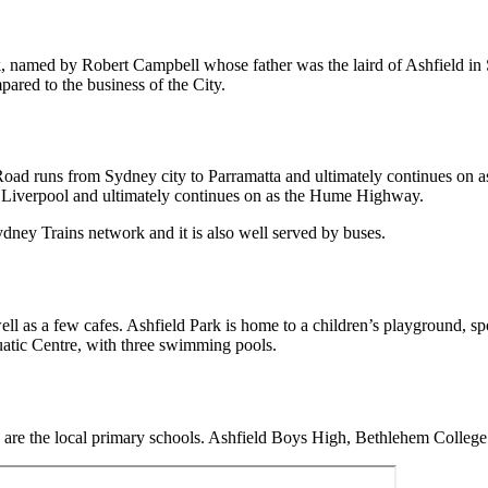
rk, named by Robert Campbell whose father was the laird of Ashfield in S
‍ ‌‌‍​‍‌ ‌‌‌ ‍‌‌‍‌‌‌ ​‍‌ ​ ​‍ ‌‌‍​‌‌‍‌ ‌‍‌‌‌‍ ‍‌ ‌​​‍‌‍‌ ‌​‌ ‍‌‌ ​​‌‍‌‌​ ‌‌ ​ ‌ ‌‌‌‍​‍‌ ‌‌‌ ​‍‌‍​‍‌‌​​‌‍​‌‌‍‌ ‌‍‌‌​‍‌‍‌ ​​‌‍​‌‌ ‌​‌‍‍​​ ‌‌‍​‍‌‍ ‌‍‌​‌ ‍‌​‍‌‌​ ‌‌‌​​‍‌‌ ‌‍‍ ‌‍‌‌‌ ‍‌​‍‌‌​ ​ ‌​‌​​‍‌‌​ ​ ‌​‌​​‍‌‌​ ​‍​ ​‍‌ ​ ‌ ‌‌‌‍​‍‌ ‌‌‌ ​‍‌‍​‍​‍ ‌‌‍​‌‌ ​ ‌‍‍​‌‍‌‍‌‍‍‌‌‍‌‌‌‍ ​‌‍‌​​‍ ‌‌‍​‍‌ ‌‌‌ ‍‌‌‍‌‌‌ ​‍‌ ​ ​‍ ‌‌‍​‌‌‍‌ ‌‍‌‌‌‍ ‍‌ ‌​​‍ ‌​ ‍‌​‍‌‌​ ​‍​ ​‍​‍‌‌​ ‌‌‌​‌​​‍ ‍‌‍​ ‌‍‍​‌‍‍‌‌‍ ​‌‍‌​‌ ​‍‌‍‌‌‌‍ ‍​‍‌‌​ ‌‌‌​​‍‌‌ ‌‍‍ ‌‍‌‌‌ ‍‌​‍‌‌​ ​ ‌​‌​​‍‌‌​ ​ ‌​‌​​‍‌‌​ ​‍​ ​‍‌ ​ ‌ ‌‌‌‍​‍‌ ‌‌‌ ​‍‌‍​‍​‍ ‌‌‍​‌‌ ​ ‌‍‍​‌‍‌‍‌‍‍‌‌‍‌‌‌‍ ​‌‍‌​​‍ ‌‌‍​‍‌ ‌‌‌ ‍‌‌‍‌‌‌ ​‍‌ ​ ​‍ ‌‌‍​‌‌‍‌ ‌‍‌‌‌‍ ‍‌ ‌​​‍ ‌‌‍​‌​‍‌‌​ ​‍​ ​‍​‍‌‌​ ‌‌‌​‌​​‍ ‍‌ ‌​‌‍‌‌‌ ‍​‌ ‌​​‍‌‍‌ ​​‌‍‌‌‌ ​‍‌ ​ ‌ ​​‌‍‌‌‌‍​ ‌ ‌​‌‍‍‌‌ ‌‍‌‍‌‌​ ‌‌ ​​‌ ‌‌‌‍​‍‌‍ ​‌‍‍‌‌ ​ ‌‍‍​‌‍‌‌‌‍‌​​‍​‍‌ ‌
ta Road runs from Sydney city to Parramatta and ultimately continues on
‍‌‌​ ‌‌‌​‌​​‍ ‍‌ ‌​‌‍‌‌‌ ‍​‌ ‌​​ ‌‍​‍‌‍​‌‌ ​ ‌‍‌‌‌‌‌‌‌ ​‍‌‍ ​​ ‌‌‍‍​‌ ‌​‌ ‌​‌ ​​‌ ​ ​‍‌‌​ ​ ‌​​‌​‍‌‌​ ​‍‌​‌‍​‍‌‌​ ​‍‌​‌‍‌‍​‍‌‍‌‍‌ ​​​‍ ‌‌ ​​‌ ​‍‌‍ ‌ ​​‌‍‌‌‌ ​‍‌ ‌​‌ ‍‌​‍ ‌‌‍‌ ‌ ​‍‌‍ ‌ ‌‌‌ ​​​‍ ‍‌ ‌‍‌‍‌‌‌ ​‍‌‍​ ‌‍‌‌‌‍ ​​‍ ‍‌‍​‌‌ ​​‌ ​​​‍‌‌​ ​‍‌​‌‍‌ ​ ‌ ‌​‌ ‌‌‌‍‌​‌‍‍‌‌‍ ​‍‌‍‌‍‍‌‌‍‌​​ ‌‌ ​ ‌ ‌‌‌‍​‍‌ ‌‌‌ ​‍‌‍​‍​‍ ‌‌‍​‌‌ ​ ‌‍‍​‌‍‌‍‌‍‍‌‌‍‌‌‌‍ ​‌‍‌​​‍ ‌‌‍​‍‌ ‌‌‌ ‍‌‌‍‌‌‌ ​‍‌ ​ ​‍ ‌‌‍​‌‌‍‌ ‌‍‌‌‌‍ ‍‌ ‌​​‍‌‍‌ ‌​‌ ‍‌‌ ​​‌‍‌‌​ ‌‌ ​ ‌ ‌‌‌‍​‍‌ ‌‌‌ ​‍‌‍​‍‌‌​​‌‍​‌‌‍‌ ‌‍‌‌​‍‌‍‌ ​​‌‍​‌‌ ‌​‌‍‍​​ ‌‌‍​‍‌‍ ‌‍‌​‌ ‍‌​‍‌‌​ ‌‌‌​​‍‌‌ ‌‍‍ ‌‍‌‌‌ ‍‌​‍‌‌​ ​ ‌​‌​​‍‌‌​ ​ ‌​‌​​‍‌‌​ ​‍​ ​‍‌ ​ ‌ ‌‌‌‍​‍‌ ‌‌‌ ​‍‌‍​‍​‍ ‌‌‍​‌‌ ​ ‌‍‍​‌‍‌‍‌‍‍‌‌‍‌‌‌‍ ​‌‍‌​​‍ ‌‌‍​‍‌ ‌‌‌ ‍‌‌‍‌‌‌ ​‍‌ ​ ​‍ ‌‌‍​‌‌‍‌ ‌‍‌‌‌‍ ‍‌ ‌​​‍ ‌‌‍‌​​‍‌‌​ ​‍​ ​‍​‍‌‌​ ‌‌‌​‌​​‍ ‍‌‍​ ‌‍‍​‌‍‍‌‌‍ ​‌‍‌​‌ ​‍‌‍‌‌‌‍ ‍​‍‌‌​ ‌‌‌​​‍‌‌ ‌‍‍ ‌‍‌‌‌ ‍‌​‍‌‌​ ​ ‌​‌​​‍‌‌​ ​ ‌​‌​​‍‌‌​ ​‍​ ​‍‌ ​ ‌ ‌‌‌‍​‍‌ ‌‌‌ ​‍‌‍​‍​‍ ‌‌‍​‌‌ ​ ‌‍‍​‌‍‌‍‌‍‍‌‌‍‌‌‌‍ ​‌‍‌​​‍ ‌‌‍​‍‌ ‌‌‌ ‍‌‌‍‌‌‌ ​‍‌ ​ ​‍ ‌‌‍​‌‌‍‌ ‌‍‌‌‌‍ ‍‌ ‌​​‍ ‌‌‍‌‌​‍‌‌​ ​‍​ ​‍​‍‌‌​ ‌‌‌​‌​​‍ ‍‌ ‌​‌‍‌‌‌ ‍​‌ ‌​​‍‌‍‌ ​​‌‍‌‌‌ ​‍‌ ​ ‌ ​​‌‍‌‌‌‍​ ‌ ‌​‌‍‍‌‌ ‌‍‌‍‌‌​ ‌‌ ​​‌ ‌‌‌‍​‍‌‍ ​‌‍‍‌‌ ​ ‌‍‍​‌‍‌‌‌‍‌​​‍​‍‌ ‌
‌‌ ​‍‌‍ ​​ ‌‌‍‍​‌ ‌​‌ ‌​‌ ​​‌ ​ ​‍‌‌​ ​ ‌​​‌​‍‌‌​ ​‍‌​‌‍​‍‌‌​ ​‍‌​‌‍‌‍​‍‌‍‌‍‌ ​​​‍ ‌‌ ​​‌ ​‍‌‍ ‌ ​​‌‍‌‌‌ ​‍‌ ‌​‌ ‍‌​‍ ‌‌‍‌ ‌ ​‍‌‍ ‌ ‌‌‌ ​​​‍ ‍‌ ‌‍‌‍‌‌‌ ​‍‌‍​ ‌‍‌‌‌‍ ​​‍ ‍‌‍​‌‌ ​​‌ ​​​‍‌‌​ ​‍‌​‌‍‌ ​ ‌ ‌​‌ ‌‌‌‍‌​‌‍‍‌‌‍ ​‍‌‍‌‍‍‌‌‍‌​​ ‌‌ ​ ‌ ‌‌‌‍​‍‌ ‌‌‌ ​‍‌‍​‍​‍ ‌‌‍​‌‌ ​ ‌‍‍​‌‍‌‍‌‍‍‌‌‍‌‌‌‍ ​‌‍‌​​‍ ‌‌‍​‍‌ ‌‌‌ ‍‌‌‍‌‌‌ ​‍‌ ​ ​‍ ‌‌‍​‌‌‍‌ ‌‍‌‌‌‍ ‍‌ ‌​​‍‌‍‌ ‌​‌ ‍‌‌ ​​‌‍‌‌​ ‌‌ ​ ‌ ‌‌‌‍​‍‌ ‌‌‌ ​‍‌‍​‍‌‌​​‌‍​‌‌‍‌ ‌‍‌‌​‍‌‍‌ ​​‌‍​‌‌ ‌​‌‍‍​​ ‌‌‍​‍‌‍ ‌‍‌​‌ ‍‌​‍‌‌​ ‌‌‌​​‍‌‌ ‌‍‍ ‌‍‌‌‌ ‍‌​‍‌‌​ ​ ‌​‌​​‍‌‌​ ​ ‌​‌​​‍‌‌​ ​‍​ ​‍‌ ​ ‌ ‌‌‌‍​‍‌ ‌‌‌ ​‍‌‍​‍​‍ ‌‌‍​‌‌ ​ ‌‍‍​‌‍‌‍‌‍‍‌‌‍‌‌‌‍ ​‌‍‌​​‍ ‌‌‍​‍‌ ‌‌‌ ‍‌‌‍‌‌‌ ​‍‌ ​ ​‍ ‌‌‍​‌‌‍‌ ‌‍‌‌‌‍ ‍‌ ‌​​‍ ‌‌‍‌‍​‍‌‌​ ​‍​ ​‍​‍‌‌​ ‌‌‌​‌​​‍ ‍‌‍​ ‌‍‍​‌‍‍‌‌‍ ​‌‍‌​‌ ​‍‌‍‌‌‌‍ ‍​‍‌‌​ ‌‌‌​​‍‌‌ ‌‍‍ ‌‍‌‌‌ ‍‌​‍‌‌​ ​ ‌​‌​​‍‌‌​ ​ ‌​‌​​‍‌‌​ ​‍​ ​‍‌ ​ ‌ ‌‌‌‍​‍‌ ‌‌‌ ​‍‌‍​‍​‍ ‌‌‍​‌‌ ​ ‌‍‍​‌‍‌‍‌‍‍‌‌‍‌‌‌‍ ​‌‍‌​​‍ ‌‌‍​‍‌ ‌‌‌ ‍‌‌‍‌‌‌ ​‍‌ ​ ​‍ ‌‌‍​‌‌‍‌ ‌‍‌‌‌‍ ‍‌ ‌​​‍ ‌‌‍‌ ​‍‌‌​ ​‍​ ​‍​‍‌‌​ ‌‌‌​‌​​‍ ‍‌ ‌​‌‍‌‌‌ ‍​‌ ‌​​‍‌‍‌ ​​‌‍‌‌‌ ​‍‌ ​ ‌ ​​‌‍‌‌‌‍​ ‌ ‌​‌‍‍‌‌ ‌‍‌‍‌‌​ ‌‌ ​​‌ ‌‌‌‍​‍‌‍ ​‌‍‍‌‌ ​ ‌‍‍​‌‍‌‌‌‍‌​​‍​‍‌ ‌
ell as a few cafes. Ashfield Park is home to a children’s playground, sp
‍‌​‌‍‌ ​ ‌ ‌​‌ ‌‌‌‍‌​‌‍‍‌‌‍ ​‍‌‍‌‍‍‌‌‍‌​​ ‌‌ ​ ‌ ‌‌‌‍​‍‌ ‌‌‌ ​‍‌‍​‍​‍ ‌‌‍​‌‌ ​ ‌‍‍​‌‍‌‍‌‍‍‌‌‍‌‌‌‍ ​‌‍‌​​‍ ‌‌‍​‍‌ ‌‌‌ ‍‌‌‍‌‌‌ ​‍‌ ​ ​‍ ‌‌‍​‌‌‍‌ ‌‍‌‌‌‍ ‍‌ ‌​​‍‌‍‌ ‌​‌ ‍‌‌ ​​‌‍‌‌​ ‌‌ ​ ‌ ‌‌‌‍​‍‌ ‌‌‌ ​‍‌‍​‍‌‌​​‌‍​‌‌‍‌ ‌‍‌‌​‍‌‍‌ ​​‌‍​‌‌ ‌​‌‍‍​​ ‌‌‍​‍‌‍ ‌‍‌​‌ ‍‌​‍‌‌​ ‌‌‌​​‍‌‌ ‌‍‍ ‌‍‌‌‌ ‍‌​‍‌‌​ ​ ‌​‌​​‍‌‌​ ​ ‌​‌​​‍‌‌​ ​‍​ ​‍‌ ​ ‌ ‌‌‌‍​‍‌ ‌‌‌ ​‍‌‍​‍​‍ ‌‌‍​‌‌ ​ ‌‍‍​‌‍‌‍‌‍‍‌‌‍‌‌‌‍ ​‌‍‌​​‍ ‌‌‍​‍‌ ‌‌‌ ‍‌‌‍‌‌‌ ​‍‌ ​ ​‍ ‌‌‍​‌‌‍‌ ‌‍‌‌‌‍ ‍‌ ‌​​‍ ‌‌‍‍‍​‍‌‌​ ​‍​ ​‍​‍‌‌​ ‌‌‌​‌​​‍ ‍‌‍​ ‌‍‍​‌‍‍‌‌‍ ​‌‍‌​‌ ​‍‌‍‌‌‌‍ ‍​‍‌‌​ ‌‌‌​​‍‌‌ ‌‍‍ ‌‍‌‌‌ ‍‌​‍‌‌​ ​ ‌​‌​​‍‌‌​ ​ ‌​‌​​‍‌‌​ ​‍​ ​‍‌ ​ ‌ ‌‌‌‍​‍‌ ‌‌‌ ​‍‌‍​‍​‍ ‌‌‍​‌‌ ​ ‌‍‍​‌‍‌‍‌‍‍‌‌‍‌‌‌‍ ​‌‍‌​​‍ ‌‌‍​‍‌ ‌‌‌ ‍‌‌‍‌‌‌ ​‍‌ ​ ​‍ ‌‌‍​‌‌‍‌ ‌‍‌‌‌‍ ‍‌ ‌​​‍ ‌‌‍‍ ​‍‌‌​ ​‍​ ​‍​‍‌‌​ ‌‌‌​‌​​‍ ‍‌ ‌​‌‍‌‌‌ ‍​‌ ‌​​‍‌‍‌ ​​‌‍‌‌‌ ​‍‌ ​ ‌ ​​‌‍‌‌‌‍​ ‌ ‌​‌‍‍‌‌ ‌‍‌‍‌‌​ ‌‌ ​​‌ ‌‌‌‍​‍‌‍ ​‌‍‍‌‌ ​ ‌‍‍​‌‍‌‌‌‍‌​​‍​‍‌ ‌
 ‌‍‌‌‌ ‍‌​‍‌‌​ ​ ‌​‌​​‍‌‌​ ​ ‌​‌​​‍‌‌​ ​‍​ ​‍‌ ​ ‌ ‌‌‌‍​‍‌ ‌‌‌ ​‍‌‍​‍​‍ ‌‌‍​‌‌ ​ ‌‍‍​‌‍‌‍‌‍‍‌‌‍‌‌‌‍ ​‌‍‌​​‍ ‌‌‍​‍‌ ‌‌‌ ‍‌‌‍‌‌‌ ​‍‌ ​ ​‍ ‌‌‍​‌‌‍‌ ‌‍‌‌‌‍ ‍‌ ‌​​‍ ‌‌‍ ‍​‍‌‌​ ​‍​ ​‍​‍‌‌​ ‌‌‌​‌​​‍ ‍‌‍​ ‌‍‍​‌‍‍‌‌‍ ​‌‍‌​‌ ​‍‌‍‌‌‌‍ ‍​‍‌‌​ ‌‌‌​​‍‌‌ ‌‍‍ ‌‍‌‌‌ ‍‌​‍‌‌​ ​ ‌​‌​​‍‌‌​ ​ ‌​‌​​‍‌‌​ ​‍​ ​‍‌ ​ ‌ ‌‌‌‍​‍‌ ‌‌‌ ​‍‌‍​‍​‍ ‌‌‍​‌‌ ​ ‌‍‍​‌‍‌‍‌‍‍‌‌‍‌‌‌‍ ​‌‍‌​​‍ ‌‌‍​‍‌ ‌‌‌ ‍‌‌‍‌‌‌ ​‍‌ ​ ​‍ ‌‌‍​‌‌‍‌ ‌‍‌‌‌‍ ‍‌ ‌​​‍ ‌‌‍ ​‍‌‌​ ​‍​ ​‍​‍‌‌​ ‌‌‌​‌​​‍ ‍‌ ‌​‌‍‌‌‌ ‍​‌ ‌​​ ‌‍​‍‌‍​‌‌ ​ ‌‍‌‌‌‌‌‌‌ ​‍‌‍ ​​ ‌‌‍‍​‌ ‌​‌ ‌​‌ ​​‌ ​ ​‍‌‌​ ​ ‌​​‌​‍‌‌​ ​‍‌​‌‍​‍‌‌​ ​‍‌​‌‍‌‍​‍‌‍‌‍‌ ​​​‍ ‌‌ ​​‌ ​‍‌‍ ‌ ​​‌‍‌‌‌ ​‍‌ ‌​‌ ‍‌​‍ ‌‌‍‌ ‌ ​‍‌‍ ‌ ‌‌‌ ​​​‍ ‍‌ ‌‍‌‍‌‌‌ ​‍‌‍​ ‌‍‌‌‌‍ ​​‍ ‍‌‍​‌‌ ​​‌ ​​​‍‌‌​ ​‍‌​‌‍‌ ​ ‌ ‌​‌ ‌‌‌‍‌​‌‍‍‌‌‍ ​‍‌‍‌‍‍‌‌‍‌​​ ‌‌ ​ ‌ ‌‌‌‍​‍‌ ‌‌‌ ​‍‌‍​‍​‍ ‌‌‍​‌‌ ​ ‌‍‍​‌‍‌‍‌‍‍‌‌‍‌‌‌‍ ​‌‍‌​​‍ ‌‌‍​‍‌ ‌‌‌ ‍‌‌‍‌‌‌ ​‍‌ ​ ​‍ ‌‌‍​‌‌‍‌ ‌‍‌‌‌‍ ‍‌ ‌​​‍‌‍‌ ‌​‌ ‍‌‌ ​​‌‍‌‌​ ‌‌ ​ ‌ ‌‌‌‍​‍‌ ‌‌‌ ​