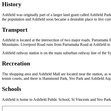
History​​​​‌ ‍ ​‍​‍‌‍ ‌ ​‍‌‍‍‌‌‍‌ ‌‍‍‌‌‍ ‍​‍​‍​ ‍‍​‍​‍‌ ​ ‌‍​‌‌‍ ‍‌‍‍‌‌ ‌​‌ ‍‌​‍ ‍‌‍‍‌‌‍ ​‍​‍​‍ ​​‍​‍‌‍‍​‌ ​‍‌‍‌‌‌‍‌‍​‍​‍​ ‍‍​‍​‍‌‍‍​‌ ‌​‌ ‌​‌ ​​‌ ​ ​ ‍‍​‍ ​‍ ‌‍​‍‌‍‌‍‌ ​​​‍ ‌‌ ​​‌ ​‍‌‍ ‌ ​​‌‍‌‌‌ ​‍‌ ‌​‌ ‍‌​‍ ‌‌‍‌ ‌ ​‍‌‍ ‌ ‌‌‌ ​​​‍ ‍‌ ‌‍‌‍‌‌‌ ​‍‌‍​ ‌‍‌‌‌‍ ​​‍ ‍‌‍​‌‌ ​​‌ ​​​‍ ‌ ​ ‌ ‌​‌ ‌‌‌‍‌​‌‍‍‌‌‍ ​‍ ‌‍‍‌‌‍ ‍‌ ‌​‌‍‌‌‌‍ ‍‌ ‌​​‍ ‌‍‌‌‌‍‌​‌‍‍‌‌ ‌​​‍ ‌‍ ‌‌‍ ‌‍‌​‌‍‌‌​ ‌‌ ​​‌ ​‍‌‍‌‌‌ ​ ‌‍‌‌‌‍ ‍‌ ‌​‌‍​‌‌ ‌​‌‍‍‌‌‍ ‌‍ ‍​ ‍ ‌‍‍‌‌‍‌​​ ‌‌ ​ ‌ ‌‌‌‍​‍‌ ‌‌‌ ​‍‌‍​‍​‍ ‌‌‍​‌‌ ​ ‌‍‍​‌‍‌‍‌‍‍‌‌‍‌‌‌‍ ​‌‍‌​​‍ ‌‌‍​‍‌ ‌‌‌ ‍‌‌‍‌‌‌ ​‍‌ ​ ​‍ ‌‌‍​‌‌‍‌ ‌‍‌‌‌‍ ‍‌ ‌​​ ‍ ‌ ‌​‌ ‍‌‌ ​​‌‍‌‌​ ‌‌ ​ ‌ ‌‌‌‍​‍‌ ‌‌‌ ​‍‌‍​‍‌‌​​‌‍​‌‌‍‌ ‌‍‌‌​ ‍ ‌ ​​‌‍​‌‌ ‌​‌‍‍​​ ‌‌‍​‍‌‍ ‌‍‌​‌ ‍‌​‍‌‌​ ‌‌‌​​‍‌‌ ‌‍‍ ‌‍‌‌‌ ‍‌​‍‌‌​ ​ ‌​‌​​‍‌‌​ ​ ‌​‌​​‍‌‌​ ​‍​ ​‍‌ ​ ‌ ‌‌‌‍​‍‌ ‌‌‌ ​‍‌‍​‍​‍ ‌‌‍​‌‌ ​ ‌‍‍​‌‍‌‍‌‍‍‌‌‍‌‌‌‍ ​‌‍‌​​‍ ‌‌‍​‍‌ ‌‌‌ ‍‌‌‍‌‌‌ ​‍‌ ​ ​‍ ‌‌‍​‌‌‍‌ ‌‍‌‌‌‍ ‍‌ ‌​​‍ ‌​ ‌ ​‍‌‌​ ​‍​ ​‍​‍‌‌​ ‌‌‌​‌​​‍ ‍‌‍​ ‌‍‍​‌‍‍‌‌‍ ​‌‍‌​‌ ​‍‌‍‌‌‌‍ ‍​‍‌‌​ ‌‌‌​​‍‌‌ ‌‍‍ ‌‍‌‌‌ ‍‌​‍‌‌​ ​ ‌​‌​​‍‌‌​ ​ ‌​‌​​‍‌‌​ ​‍​ ​‍‌ ​ ‌ ‌‌‌‍​‍‌ ‌‌‌ ​‍‌‍​‍​‍ ‌‌‍​‌‌ ​ ‌‍‍​‌‍‌‍‌‍‍‌‌‍‌‌‌‍ ​‌‍‌​​‍ ‌‌‍​‍‌ ‌‌‌ ‍‌‌‍‌‌‌ ​‍‌ ​ ​‍ ‌‌‍​‌‌‍‌ ‌‍‌‌‌‍ ‍‌ ‌​​‍ ‌​ ‍​​‍‌‌​ ​‍​ ​‍​‍‌‌​ ‌‌‌​‌​​‍ ‍‌ ‌​‌‍‌‌‌ ‍​‌ ‌​​ ‌‍​‍‌‍​‌‌ ​ ‌‍‌‌‌‌‌‌‌ ​‍‌‍ ​​ ‌‌‍‍​‌ ‌​‌ ‌​‌ ​​‌ ​ ​‍‌‌​ ​ ‌​​‌​‍‌‌​ ​‍‌​‌‍​‍‌‌​ ​‍‌​‌‍‌‍​‍‌‍‌‍‌ ​​​‍ ‌‌ ​​‌ ​‍‌‍ ‌ ​​‌‍‌‌‌ ​‍‌ ‌​‌ ‍‌​‍ ‌‌‍‌ ‌ ​‍‌‍ ‌ ‌‌‌ ​​​‍ ‍‌ ‌‍‌‍‌‌‌ ​‍‌‍​ ‌‍‌‌‌‍ ​​‍ ‍‌‍​‌‌ ​​‌ ​​​‍‌‌​ ​‍‌​‌‍‌ ​ ‌ ‌​‌ ‌‌‌‍‌​‌‍‍‌‌‍ ​‍‌‍‌‍‍‌‌‍‌​​ ‌‌ ​ ‌ ‌‌‌‍​‍‌ ‌‌‌ ​‍‌‍​‍​‍ ‌‌‍​‌‌ ​ ‌‍‍​‌‍‌‍‌‍‍‌‌‍‌‌‌‍ ​‌‍‌​​‍ ‌‌‍​‍‌ ‌‌‌ ‍‌‌‍‌‌‌ ​‍‌ ​ ​‍ ‌‌‍​‌‌‍‌ ‌‍‌‌‌‍ ‍‌ ‌​​‍‌‍‌ ‌​‌ ‍‌‌ ​​‌‍‌‌​ ‌‌ ​ ‌ ‌‌‌‍​‍‌ ‌‌‌ ​‍‌‍​‍‌‌​​‌‍​‌‌‍‌ ‌‍‌‌​‍‌‍‌ ​​‌‍​‌‌ ‌​‌‍‍​​ ‌‌‍​‍‌‍ ‌‍‌​‌ ‍‌​‍‌‌​ ‌‌‌​​‍‌‌ ‌‍‍ ‌‍‌‌‌ ‍‌​‍‌‌​ ​ ‌​‌​​‍‌‌​ ​ ‌​‌​​‍‌‌​ ​‍​ ​‍‌ ​ ‌ ‌‌‌‍​‍‌ ‌‌‌ ​‍‌‍​‍​‍ ‌‌‍​‌‌ ​ ‌‍‍​‌‍‌‍‌‍‍‌‌‍‌‌‌‍ ​‌‍‌​​‍ ‌‌‍​‍‌ ‌‌‌ ‍‌‌‍‌‌‌ ​‍‌ ​ ​‍ ‌‌‍​‌‌‍‌ ‌‍‌‌‌‍ ‍‌ ‌​​‍ ‌​ ‌ ​‍‌‌​ ​‍​ ​‍​‍‌‌​ ‌‌‌​‌​​‍ ‍‌‍​ ‌‍‍​‌‍‍‌‌‍ ​‌‍‌​‌ ​‍‌‍‌‌‌‍ ‍​‍‌‌​ ‌‌‌​​‍‌‌ ‌‍‍ ‌‍‌‌‌ ‍‌​‍‌‌​ ​ ‌​‌​​‍‌‌​ ​ ‌​‌​​‍‌‌​ ​‍​ ​‍‌ ​ ‌ ‌‌‌‍​‍‌ ‌‌‌ ​‍‌‍​‍​‍ ‌‌‍​‌‌ ​ ‌‍‍​‌‍‌‍‌‍‍‌‌‍‌‌‌‍ ​‌‍‌​​‍ ‌‌‍​‍‌ ‌‌‌ ‍‌‌‍‌‌‌ ​‍‌ ​ ​‍ ‌‌‍​‌‌‍‌ ‌‍‌‌‌‍ ‍‌ ‌​​‍ ‌​ ‍​​‍‌‌​ ​‍​ ​‍​‍‌‌​ ‌‌‌​‌​​‍ ‍‌ ‌​‌‍‌‌‌ ‍​‌ ‌​​‍‌‍‌ ​​‌‍‌‌‌ ​‍‌ ​ ‌ ​​‌‍‌‌‌‍​ ‌ ‌​‌‍‍‌‌ ‌‍‌‍‌‌​ ‌‌ ​​‌ ‌‌‌‍​‍‌‍ ​‌‍‍‌‌ ​ ‌‍‍​‌‍‌‌‌‍‌​​‍​‍‌ ‌
Ashfield was originally part of a larger land grant called Ashfield Pa
the population and Ashfield soon became a desirable place to live compared to the business of the City.​​​​‌ ‍ ​‍​‍‌‍ ‌ ​‍‌‍‍‌‌‍‌ ‌‍‍‌‌‍ ‍​‍​‍​ ‍‍​‍​‍‌ ​ ‌‍​‌‌‍ ‍‌‍‍‌‌ ‌​‌ ‍‌​‍ ‍‌‍‍‌‌‍ ​‍​‍​‍ ​​‍​‍‌‍‍​‌ ​‍‌‍‌‌‌‍‌‍​‍​‍​ ‍‍​‍​‍‌‍‍​‌ ‌​‌ ‌​‌ ​​‌ ​ ​ ‍‍​‍ ​‍ ‌‍​‍‌‍‌‍‌ ​​​‍ ‌‌ ​​‌ ​‍‌‍ ‌ ​​‌‍‌‌‌ ​‍‌ ‌​‌ ‍‌​‍ ‌‌‍‌ ‌ ​‍‌‍ ‌ ‌‌‌ ​​​‍ ‍‌ ‌‍‌‍‌‌‌ ​‍‌‍​ ‌‍‌‌‌‍ ​​‍ ‍‌‍​‌‌ ​​‌ ​​​‍ ‌ ​ ‌ ‌​‌ ‌‌‌‍‌​‌‍‍‌‌‍ ​‍ ‌‍‍‌‌‍ ‍‌ ‌​‌‍‌‌‌‍ ‍‌ ‌​​‍ ‌‍‌‌‌‍‌​‌‍‍‌‌ ‌​​‍ ‌‍ ‌‌‍ ‌‍‌​‌‍‌‌​ ‌‌ ​​‌ ​‍‌‍‌‌‌ ​ ‌‍‌‌‌‍ ‍‌ ‌​‌‍​‌‌ ‌​‌‍‍‌‌‍ ‌‍ ‍​ ‍ ‌‍‍‌‌‍‌​​ ‌‌ ​ ‌ ‌‌‌‍​‍‌ ‌‌‌ ​‍‌‍​‍​‍ ‌‌‍​‌‌ ​ ‌‍‍​‌‍‌‍‌‍‍‌‌‍‌‌‌‍ ​‌‍‌​​‍ ‌‌‍​‍‌ ‌‌‌ ‍‌‌‍‌‌‌ ​‍‌ ​ ​‍ ‌‌‍​‌‌‍‌ ‌‍‌‌‌‍ ‍‌ ‌​​ ‍ ‌ ‌​‌ ‍‌‌ ​​‌‍‌‌​ ‌‌ ​ ‌ ‌‌‌‍​‍‌ ‌‌‌ ​‍‌‍​‍‌‌​​‌‍​‌‌‍‌ ‌‍‌‌​ ‍ ‌ ​​‌‍​‌‌ ‌​‌‍‍​​ ‌‌‍​‍‌‍ ‌‍‌​‌ ‍‌​‍‌‌​ ‌‌‌​​‍‌‌ ‌‍‍ ‌‍‌‌‌ ‍‌​‍‌‌​ ​ ‌​‌​​‍‌‌​ ​ ‌​‌​​‍‌‌​ ​‍​ ​‍‌ ​ ‌ ‌‌‌‍​‍‌ ‌‌‌ ​‍‌‍​‍​‍ ‌‌‍​‌‌ ​ ‌‍‍​‌‍‌‍‌‍‍‌‌‍‌‌‌‍ ​‌‍‌​​‍ ‌‌‍​‍‌ ‌‌‌ ‍‌‌‍‌‌‌ ​‍‌ ​ ​‍ ‌‌‍​‌‌‍‌ ‌‍‌‌‌‍ ‍‌ ‌​​‍ ‌​ ‍‌​‍‌‌​ ​‍​ ​‍​‍‌‌​ ‌‌‌​‌​​‍ ‍‌‍​ ‌‍‍​‌‍‍‌‌‍ ​‌‍‌​‌ ​‍‌‍‌‌‌‍ ‍​‍‌‌​ ‌‌‌​​‍‌‌ ‌‍‍ ‌‍‌‌‌ ‍‌​‍‌‌​ ​ ‌​‌​​‍‌‌​ ​ ‌​‌​​‍‌‌​ ​‍​ ​‍‌ ​ ‌ ‌‌‌‍​‍‌ ‌‌‌ ​‍‌‍​‍​‍ ‌‌‍​‌‌ ​ ‌‍‍​‌‍‌‍‌‍‍‌‌‍‌‌‌‍ ​‌‍‌​​‍ ‌‌‍​‍‌ ‌‌‌ ‍‌‌‍‌‌‌ ​‍‌ ​ ​‍ ‌‌‍​‌‌‍‌ ‌‍‌‌‌‍ ‍‌ ‌​​‍ ‌‌‍​‌​‍‌‌​ ​‍​ ​‍​‍‌‌​ ‌‌‌​‌​​‍ ‍‌ ‌​‌‍‌‌‌ ‍​‌ ‌​​ ‌‍​‍‌‍​‌‌ ​ ‌‍‌‌‌‌‌‌‌ ​‍‌‍ ​​ ‌‌‍‍​‌ ‌​‌ ‌​‌ ​​‌ ​ ​‍‌‌​ ​ ‌​​‌​‍‌‌​ ​‍‌​‌‍​‍‌‌​ ​‍‌​‌‍‌‍​‍‌‍‌‍‌ ​​​‍ ‌‌ ​​‌ ​‍‌‍ ‌ ​​‌‍‌‌‌ ​‍‌ ‌​‌ ‍‌​‍ ‌‌‍‌ ‌ ​‍‌‍ ‌ ‌‌‌ ​​​‍ ‍‌ ‌‍‌‍‌‌‌ ​‍‌‍​ ‌‍‌‌‌‍ ​​‍ ‍‌‍​‌‌ ​​‌ ​​​‍‌‌​ ​‍‌​‌‍‌ ​ ‌ ‌​‌ ‌‌‌‍‌​‌‍‍‌‌‍ ​‍‌‍‌‍‍‌‌‍‌​​ ‌‌ ​ ‌ ‌‌‌‍​‍‌ ‌‌‌ ​‍‌‍​‍​‍ ‌‌‍​‌‌ ​ ‌‍‍​‌‍‌‍‌‍‍‌‌‍‌‌‌‍ ​‌‍‌​​
Transport​​​​‌ ‍ ​‍​‍‌‍ ‌ ​‍‌‍‍‌‌‍‌ ‌‍‍‌‌‍ ‍​‍​‍​ ‍‍​‍​‍‌ ​ ‌‍​‌‌‍ ‍‌‍‍‌‌ ‌​‌ ‍‌​‍ ‍‌‍‍‌‌‍ ​‍​‍​‍ ​​‍​‍‌‍‍​‌ ​‍‌‍‌‌‌‍‌‍​‍​‍​ ‍‍​‍​‍‌‍‍​‌ ‌​‌ ‌​‌ ​​‌ ​ ​ ‍‍​‍ ​‍ ‌‍​‍‌‍‌‍‌ ​​​‍ ‌‌ ​​‌ ​‍‌‍ ‌ ​​‌‍‌‌‌ ​‍‌ ‌​‌ ‍‌​‍ ‌‌‍‌ ‌ ​‍‌‍ ‌ ‌‌‌ ​​​‍ ‍‌ ‌‍‌‍‌‌‌ ​‍‌‍​ ‌‍‌‌‌‍ ​​‍ ‍‌‍​‌‌ ​​‌ ​​​‍ ‌ ​ ‌ ‌​‌ ‌‌‌‍‌​‌‍‍‌‌‍ ​‍ ‌‍‍‌‌‍ ‍‌ ‌​‌‍‌‌‌‍ ‍‌ ‌​​‍ ‌‍‌‌‌‍‌​‌‍‍‌‌ ‌​​‍ ‌‍ ‌‌‍ ‌‍‌​‌‍‌‌​ ‌‌ ​​‌ ​‍‌‍‌‌‌ ​ ‌‍‌‌‌‍ ‍‌ ‌​‌‍​‌‌ ‌​‌‍‍‌‌‍ ‌‍ ‍​ ‍ ‌‍‍‌‌‍‌​​ ‌‌ ​ ‌ ‌‌‌‍​‍‌ ‌‌‌ ​‍‌‍​‍​‍ ‌‌‍​‌‌ ​ ‌‍‍​‌‍‌‍‌‍‍‌‌‍‌‌‌‍ ​‌‍‌​​‍ ‌‌‍​‍‌ ‌‌‌ ‍‌‌‍‌‌‌ ​‍‌ ​ ​‍ ‌‌‍​‌‌‍‌ ‌‍‌‌‌‍ ‍‌ ‌​​ ‍ ‌ ‌​‌ ‍‌‌ ​​‌‍‌‌​ ‌‌ ​ ‌ ‌‌‌‍​‍‌ ‌‌‌ ​‍‌‍​‍‌‌​​‌‍​‌‌‍‌ ‌‍‌‌​ ‍ ‌ ​​‌‍​‌‌ ‌​‌‍‍​​ ‌‌‍​‍‌‍ ‌‍‌​‌ ‍‌​‍‌‌​ ‌‌‌​​‍‌‌ ‌‍‍ ‌‍‌‌‌ ‍‌​‍‌‌​ ​ ‌​‌​​‍‌‌​ ​ ‌​‌​​‍‌‌​ ​‍​ ​‍‌ ​ ‌ ‌‌‌‍​‍‌ ‌‌‌ ​‍‌‍​‍​‍ ‌‌‍​‌‌ ​ ‌‍‍​‌‍‌‍‌‍‍‌‌‍‌‌‌‍ ​‌‍‌​​‍ ‌‌‍​‍‌ ‌‌‌ ‍‌‌‍‌‌‌ ​‍‌ ​ ​‍ ‌‌‍​‌‌‍‌ ‌‍‌‌‌‍ ‍‌ ‌​​‍ ‌‌‍​‍​‍‌‌​ ​‍​ ​‍​‍‌‌​ ‌‌‌​‌​​‍ ‍‌‍​ ‌‍‍​‌‍‍‌‌‍ ​‌‍‌​‌ ​‍‌‍‌‌‌‍ ‍​‍‌‌​ ‌‌‌​​‍‌‌ ‌‍‍ ‌‍‌‌‌ ‍‌​‍‌‌​ ​ ‌​‌​​‍‌‌​ ​ ‌​‌​​‍‌‌​ ​‍​ ​‍‌ ​ ‌ ‌‌‌‍​‍‌ ‌‌‌ ​‍‌‍​‍​‍ ‌‌‍​‌‌ ​ ‌‍‍​‌‍‌‍‌‍‍‌‌‍‌‌‌‍ ​‌‍‌​​‍ ‌‌‍​‍‌ ‌‌‌ ‍‌‌‍‌‌‌ ​‍‌ ​ ​‍ ‌‌‍​‌‌‍‌ ‌‍‌‌‌‍ ‍‌ ‌​​‍ ‌‌‍​ ​‍‌‌​ ​‍​ ​‍​‍‌‌​ ‌‌‌​‌​​‍ ‍‌ ‌​‌‍‌‌‌ ‍​‌ ‌​​ ‌‍​‍‌‍​‌‌ ​ ‌‍‌‌‌‌‌‌‌ ​‍‌‍ ​​ ‌‌‍‍​‌ ‌​‌ ‌​‌ ​​‌ ​ ​‍‌‌​ ​ ‌​​‌​‍‌‌​ ​‍‌​‌‍​‍‌‌​ ​‍‌​‌‍‌‍​‍‌‍‌‍‌ ​​​‍ ‌‌ ​​‌ ​‍‌‍ ‌ ​​‌‍‌‌‌ ​‍‌ ‌​‌ ‍‌​‍ ‌‌‍‌ ‌ ​‍‌‍ ‌ ‌‌‌ ​​​‍ ‍‌ ‌‍‌‍‌‌‌ ​‍‌‍​ ‌‍‌‌‌‍ ​​‍ ‍‌‍​‌‌ ​​‌ ​​​‍‌‌​ ​‍‌​‌‍‌ ​ ‌ ‌​‌ ‌‌‌‍‌​‌‍‍‌‌‍ ​‍‌‍‌‍‍‌‌‍‌​​ ‌‌ ​ ‌ ‌‌‌‍​‍‌ ‌‌‌ ​‍‌‍​‍​‍ ‌‌‍​‌‌ ​ ‌‍‍​‌‍‌‍‌‍‍‌‌‍‌‌‌‍ ​‌‍‌​​‍ ‌‌‍​‍‌ ‌‌‌ ‍‌‌‍‌‌‌ ​‍‌ ​ ​‍ ‌‌‍​‌‌‍‌ ‌‍‌‌‌‍ ‍‌ ‌​​‍‌‍‌ ‌​‌ ‍‌‌ ​​‌‍‌‌​ ‌‌ ​ ‌ ‌‌‌‍​‍‌ ‌‌‌ ​‍‌‍​‍‌‌​​‌‍​‌‌‍‌ ‌‍‌‌​‍‌‍‌ ​​‌‍​‌‌ ‌​‌‍‍​​ ‌‌‍​‍‌‍ ‌‍‌​‌ ‍‌​‍‌‌​ ‌‌‌​​‍‌‌ ‌‍‍ ‌‍‌‌‌ ‍‌​‍‌‌​ ​ ‌​‌​​‍‌‌​ ​ ‌​‌​​‍‌‌​ ​‍​ ​‍‌ ​ ‌ ‌‌‌‍​‍‌ ‌‌‌ ​‍‌‍​‍​‍ ‌‌‍​‌‌ ​ ‌‍‍​‌‍‌‍‌‍‍‌‌‍‌‌‌‍ ​‌‍‌​​‍ ‌‌‍​‍‌ ‌‌‌ ‍‌‌‍‌‌‌ ​‍‌ ​ ​‍ ‌‌‍​‌‌‍‌ ‌‍‌‌‌‍ ‍‌ ‌​​‍ ‌‌‍​‍​‍‌‌​ ​‍​ ​‍​‍‌‌​ ‌‌‌​‌​​‍ ‍‌‍​ ‌‍‍​‌‍‍‌‌‍ ​‌‍‌​‌ ​‍‌‍‌‌‌‍ ‍​‍‌‌​ ‌‌‌​​‍‌‌ ‌‍‍ ‌‍‌‌‌ ‍‌​‍‌‌​ ​ ‌​‌​​‍‌‌​ ​ ‌​‌​​‍‌‌​ ​‍​ ​‍‌ ​ ‌ ‌‌‌‍​‍‌ ‌‌‌ ​‍‌‍​‍​‍ ‌‌‍​‌‌ ​ ‌‍‍​‌‍‌‍‌‍‍‌‌‍‌‌‌‍ ​‌‍‌​​‍ ‌‌‍​‍‌ ‌‌‌ ‍‌‌‍‌‌‌ ​‍‌ ​ ​‍ ‌‌‍​‌‌‍‌ ‌‍‌‌‌‍ ‍‌ ‌​​‍ ‌‌‍​ ​‍‌‌​ ​‍​ ​‍​‍‌‌​ ‌‌‌​‌​​‍ ‍‌ ‌​‌‍‌‌‌ ‍​‌ ‌​​‍‌‍‌ ​​‌‍‌‌‌ ​‍‌ ​ ‌ ​​‌‍‌‌‌‍​ ‌ ‌​‌‍‍‌‌ ‌‍‌‍‌‌​ ‌‌ ​​‌ ‌‌‌‍​‍‌‍ ​‌‍‍‌‌ ​ ‌‍‍​‌‍‌‌‌‍‌​​‍​‍‌ ‌
Ashfield is located at the intersection of two major roads. Parramat
Mountains. Liverpool Road runs from Parramatta Road at Ashfield to Liverpool and ultimately continues on as the Hume Highway.​​​​‌ ‍ ​‍​‍‌‍ ‌ ​‍‌‍‍‌‌‍‌ ‌‍‍‌‌‍ ‍​‍​‍​ ‍‍​‍​‍‌ ​ ‌‍​‌‌‍ ‍‌‍‍‌‌ ‌​‌ ‍‌​‍ ‍‌‍‍‌‌‍ ​‍​‍​‍ ​​‍​‍‌‍‍​‌ ​‍‌‍‌‌‌‍‌‍​‍​‍​ ‍‍​‍​‍‌‍‍​‌ ‌​‌ ‌​‌ ​​‌ ​ ​ ‍‍​‍ ​‍ ‌‍​‍‌‍‌‍‌ ​​​‍ ‌‌ ​​‌ ​‍‌‍ ‌ ​​‌‍‌‌‌ ​‍‌ ‌​‌ ‍‌​‍ ‌‌‍‌ ‌ ​‍‌‍ ‌ ‌‌‌ ​​​‍ ‍‌ ‌‍‌‍‌‌‌ ​‍‌‍​ ‌‍‌‌‌‍ ​​‍ ‍‌‍​‌‌ ​​‌ ​​​‍ ‌ ​ ‌ ‌​‌ ‌‌‌‍‌​‌‍‍‌‌‍ ​‍ ‌‍‍‌‌‍ ‍‌ ‌​‌‍‌‌‌‍ ‍‌ ‌​​‍ ‌‍‌‌‌‍‌​‌‍‍‌‌ ‌​​‍ ‌‍ ‌‌‍ ‌‍‌​‌‍‌‌​ ‌‌ ​​‌ ​‍‌‍‌‌‌ ​ ‌‍‌‌‌‍ ‍‌ ‌​‌‍​‌‌ ‌​‌‍‍‌‌‍ ‌‍ ‍​ ‍ ‌‍‍‌‌‍‌​​ ‌‌ ​ ‌ ‌‌‌‍​‍‌ ‌‌‌ ​‍‌‍​‍​‍ ‌‌‍​‌‌ ​ ‌‍‍​‌‍‌‍‌‍‍‌‌‍‌‌‌‍ ​‌‍‌​​‍ ‌‌‍​‍‌ ‌‌‌ ‍‌‌‍‌‌‌ ​‍‌ ​ ​‍ ‌‌‍​‌‌‍‌ ‌‍‌‌‌‍ ‍‌ ‌​​ ‍ ‌ ‌​‌ ‍‌‌ ​​‌‍‌‌​ ‌‌ ​ ‌ ‌‌‌‍​‍‌ ‌‌‌ ​‍‌‍​‍‌‌​​‌‍​‌‌‍‌ ‌‍‌‌​ ‍ ‌ ​​‌‍​‌‌ ‌​‌‍‍​​ ‌‌‍​‍‌‍ ‌‍‌​‌ ‍‌​‍‌‌​ ‌‌‌​​‍‌‌ ‌‍‍ ‌‍‌‌‌ ‍‌​‍‌‌​ ​ ‌​‌​​‍‌‌​ ​ ‌​‌​​‍‌‌​ ​‍​ ​‍‌ ​ ‌ ‌‌‌‍​‍‌ ‌‌‌ ​‍‌‍​‍​‍ ‌‌‍​‌‌ ​ ‌‍‍​‌‍‌‍‌‍‍‌‌‍‌‌‌‍ ​‌‍‌​​‍ ‌‌‍​‍‌ ‌‌‌ ‍‌‌‍‌‌‌ ​‍‌ ​ ​‍ ‌‌‍​‌‌‍‌ ‌‍‌‌‌‍ ‍‌ ‌​​‍ ‌‌‍‌​​‍‌‌​ ​‍​ ​‍​‍‌‌​ ‌‌‌​‌​​‍ ‍‌‍​ ‌‍‍​‌‍‍‌‌‍ ​‌‍‌​‌ ​‍‌‍‌‌‌‍ ‍​‍‌‌​ ‌‌‌​​‍‌‌ ‌‍‍ ‌‍‌‌‌ ‍‌​‍‌‌​ ​ ‌​‌​​‍‌‌​ ​ ‌​‌​​‍‌‌​ ​‍​ ​‍‌ ​ ‌ ‌‌‌‍​‍‌ ‌‌‌ ​‍‌‍​‍​‍ ‌‌‍​‌‌ ​ ‌‍‍​‌‍‌‍‌‍‍‌‌‍‌‌‌‍ ​‌‍‌​​‍ ‌‌‍​‍‌ ‌‌‌ ‍‌‌‍‌‌‌ ​‍‌ ​ ​‍ ‌‌‍​‌‌‍‌ ‌‍‌‌‌‍ ‍‌ ‌​​‍ ‌‌‍‌‌​‍‌‌​ ​‍​ ​‍​
Ashfield railway station is on the main suburban railway line of the Sydney Trains network and it is also well served by buses.​​​​‌ ‍ ​‍​‍‌‍ ‌ ​‍‌‍‍‌‌‍‌ ‌‍‍‌‌‍ ‍​‍​‍​ ‍‍​‍​‍‌ ​ ‌‍​‌‌‍ ‍‌‍‍‌‌ ‌​‌ ‍‌​‍ ‍‌‍‍‌‌‍ ​‍​‍​‍ ​​‍​‍‌‍‍​‌ ​‍‌‍‌‌‌‍‌‍​‍​‍​ ‍‍​‍​‍‌‍‍​‌ ‌​‌ ‌​‌ ​​‌ ​ ​ ‍‍​‍ ​‍ ‌‍​‍‌‍‌‍‌ ​​​‍ ‌‌ ​​‌ ​‍‌‍ ‌ ​​‌‍‌‌‌ ​‍‌ ‌​‌ ‍‌​‍ ‌‌‍‌ ‌ ​‍‌‍ ‌ ‌‌‌ ​​​‍ ‍‌ ‌‍‌‍‌‌‌ ​‍‌‍​ ‌‍‌‌‌‍ ​​‍ ‍‌‍​‌‌ ​​‌ ​​​‍ ‌ ​ ‌ ‌​‌ ‌‌‌‍‌​‌‍‍‌‌‍ ​‍ ‌‍‍‌‌‍ ‍‌ ‌​‌‍‌‌‌‍ ‍‌ ‌​​‍ ‌‍‌‌‌‍‌​‌‍‍‌‌ ‌​​‍ ‌‍ ‌‌‍ ‌‍‌​‌‍‌‌​ ‌‌ ​​‌ ​‍‌‍‌‌‌ ​ ‌‍‌‌‌‍ ‍‌ ‌​‌‍​‌‌ ‌​‌‍‍‌‌‍ ‌‍ ‍​ ‍ ‌‍‍‌‌‍‌​​ ‌‌ ​ ‌ ‌‌‌‍​‍‌ ‌‌‌ ​‍‌‍​‍​‍ ‌‌‍​‌‌ ​ ‌‍‍​‌‍‌‍‌‍‍‌‌‍‌‌‌‍ ​‌‍‌​​‍ ‌‌‍​‍‌ ‌‌‌ ‍‌‌‍‌‌‌ ​‍‌ ​ ​‍ ‌‌‍​‌‌‍‌ ‌‍‌‌‌‍ ‍‌ ‌​​ ‍ ‌ ‌​‌ ‍‌‌ ​​‌‍‌‌​ ‌‌ ​ ‌ ‌‌‌‍​‍‌ ‌‌‌ ​‍‌‍​‍‌‌​​‌‍​‌‌‍‌ ‌‍‌‌​ ‍ ‌ ​​‌‍​‌‌ ‌​‌‍‍​​ ‌‌‍​‍‌‍ ‌‍‌​‌ ‍‌​‍‌‌​ ‌‌‌​​‍‌‌ ‌‍‍ ‌‍‌‌‌ ‍‌​‍‌‌​ ​ ‌​‌​​‍‌‌​ ​ ‌​‌​​‍‌‌​ ​‍​ ​‍‌ ​ ‌ ‌‌‌‍​‍‌ ‌‌‌ ​‍‌‍​‍​‍ ‌‌‍​‌‌ ​ ‌‍‍​‌‍‌‍‌‍‍‌‌‍‌‌‌‍ ​‌‍‌​​‍ ‌‌‍​‍‌ ‌‌‌ ‍‌‌‍‌‌‌ ​‍‌ ​ ​‍ ‌‌‍​‌‌‍‌ ‌‍‌‌‌‍ ‍‌ ‌​​‍ ‌‌‍‌‍​‍‌‌​ ​‍​ ​‍​‍‌‌​ ‌‌‌​‌​​‍ ‍‌‍​ ‌‍‍​‌‍‍‌‌‍ ​‌‍‌​‌ ​‍‌‍‌‌‌‍ ‍​‍‌‌​ ‌‌‌​​‍‌‌ ‌‍‍ ‌‍‌‌‌ ‍‌​‍‌‌​ ​ ‌​‌​​‍‌‌​ ​ ‌​‌​​‍‌‌​ ​‍​ ​‍‌ ​ ‌ ‌‌‌‍​‍‌ ‌‌‌ ​‍‌‍​‍​‍ ‌‌‍​‌‌ ​ ‌‍‍​‌‍‌‍‌‍‍‌‌‍‌‌‌‍ ​‌‍‌​​‍ ‌‌‍​‍‌ ‌‌‌ ‍‌‌‍‌‌‌ ​‍‌ ​ ​‍ ‌‌‍​‌‌‍‌ ‌‍‌‌‌‍ ‍‌ ‌​​‍ ‌‌‍‌ ​‍‌‌​ ​‍​ ​‍​‍‌‌​ ‌‌‌​‌​​‍ ‍‌ ‌​‌‍‌‌‌ ‍​‌ ‌​​ ‌‍​‍‌‍​‌‌ ​ ‌‍‌‌‌‌‌
Recreation​​​​‌ ‍ ​‍​‍‌‍ ‌ ​‍‌‍‍‌‌‍‌ ‌‍‍‌‌‍ ‍​‍​‍​ ‍‍​‍​‍‌ ​ ‌‍​‌‌‍ ‍‌‍‍‌‌ ‌​‌ ‍‌​‍ ‍‌‍‍‌‌‍ ​‍​‍​‍ ​​‍​‍‌‍‍​‌ ​‍‌‍‌‌‌‍‌‍​‍​‍​ ‍‍​‍​‍‌‍‍​‌ ‌​‌ ‌​‌ ​​‌ ​ ​ ‍‍​‍ ​‍ ‌‍​‍‌‍‌‍‌ ​​​‍ ‌‌ ​​‌ ​‍‌‍ ‌ ​​‌‍‌‌‌ ​‍‌ ‌​‌ ‍‌​‍ ‌‌‍‌ ‌ ​‍‌‍ ‌ ‌‌‌ ​​​‍ ‍‌ ‌‍‌‍‌‌‌ ​‍‌‍​ ‌‍‌‌‌‍ ​​‍ ‍‌‍​‌‌ ​​‌ ​​​‍ ‌ ​ ‌ ‌​‌ ‌‌‌‍‌​‌‍‍‌‌‍ ​‍ ‌‍‍‌‌‍ ‍‌ ‌​‌‍‌‌‌‍ ‍‌ ‌​​‍ ‌‍‌‌‌‍‌​‌‍‍‌‌ ‌​​‍ ‌‍ ‌‌‍ ‌‍‌​‌‍‌‌​ ‌‌ ​​‌ ​‍‌‍‌‌‌ ​ ‌‍‌‌‌‍ ‍‌ ‌​‌‍​‌‌ ‌​‌‍‍‌‌‍ ‌‍ ‍​ ‍ ‌‍‍‌‌‍‌​​ ‌‌ ​ ‌ ‌‌‌‍​‍‌ ‌‌‌ ​‍‌‍​‍​‍ ‌‌‍​‌‌ ​ ‌‍‍​‌‍‌‍‌‍‍‌‌‍‌‌‌‍ ​‌‍‌​​‍ ‌‌‍​‍‌ ‌‌‌ ‍‌‌‍‌‌‌ ​‍‌ ​ ​‍ ‌‌‍​‌‌‍‌ ‌‍‌‌‌‍ ‍‌ ‌​​ ‍ ‌ ‌​‌ ‍‌‌ ​​‌‍‌‌​ ‌‌ ​ ‌ ‌‌‌‍​‍‌ ‌‌‌ ​‍‌‍​‍‌‌​​‌‍​‌‌‍‌ ‌‍‌‌​ ‍ ‌ ​​‌‍​‌‌ ‌​‌‍‍​​ ‌‌‍​‍‌‍ ‌‍‌​‌ ‍‌​‍‌‌​ ‌‌‌​​‍‌‌ ‌‍‍ ‌‍‌‌‌ ‍‌​‍‌‌​ ​ ‌​‌​​‍‌‌​ ​ ‌​‌​​‍‌‌​ ​‍​ ​‍‌ ​ ‌ ‌‌‌‍​‍‌ ‌‌‌ ​‍‌‍​‍​‍ ‌‌‍​‌‌ ​ ‌‍‍​‌‍‌‍‌‍‍‌‌‍‌‌‌‍ ​‌‍‌​​‍ ‌‌‍​‍‌ ‌‌‌ ‍‌‌‍‌‌‌ ​‍‌ ​ ​‍ ‌‌‍​‌‌‍‌ ‌‍‌‌‌‍ ‍‌ ‌​​‍ ‌‌‍‍​​‍‌‌​ ​‍​ ​‍​‍‌‌​ ‌‌‌​‌​​‍ ‍‌‍​ ‌‍‍​‌‍‍‌‌‍ ​‌‍‌​‌ ​‍‌‍‌‌‌‍ ‍​‍‌‌​ ‌‌‌​​‍‌‌ ‌‍‍ ‌‍‌‌‌ ‍‌​‍‌‌​ ​ ‌​‌​​‍‌‌​ ​ ‌​‌​​‍‌‌​ ​‍​ ​‍‌ ​ ‌ ‌‌‌‍​‍‌ ‌‌‌ ​‍‌‍​‍​‍ ‌‌‍​‌‌ ​ ‌‍‍​‌‍‌‍‌‍‍‌‌‍‌‌‌‍ ​‌‍‌​​‍ ‌‌‍​‍‌ ‌‌‌ ‍‌‌‍‌‌‌ ​‍‌ ​ ​‍ ‌‌‍​‌‌‍‌ ‌‍‌‌‌‍ ‍‌ ‌​​‍ ‌‌‍‍‌​‍‌‌​ ​‍​ ​‍​‍‌‌​ ‌‌‌​‌​​‍ ‍‌ ‌​‌‍‌‌‌ ‍​‌ ‌​​ ‌‍​‍‌‍​‌‌ ​ ‌‍‌‌‌‌‌‌‌ ​‍‌‍ ​​ ‌‌‍‍​‌ ‌​‌ ‌​‌ ​​‌ ​ ​‍‌‌​ ​ ‌​​‌​‍‌‌​ ​‍‌​‌‍​‍‌‌​ ​‍‌​‌‍‌‍​‍‌‍‌‍‌ ​​​‍ ‌‌ ​​‌ ​‍‌‍ ‌ ​​‌‍‌‌‌ ​‍‌ ‌​‌ ‍‌​‍ ‌‌‍‌ ‌ ​‍‌‍ ‌ ‌‌‌ ​​​‍ ‍‌ ‌‍‌‍‌‌‌ ​‍‌‍​ ‌‍‌‌‌‍ ​​‍ ‍‌‍​‌‌ ​​‌ ​​​‍‌‌​ ​‍‌​‌‍‌ ​ ‌ ‌​‌ ‌‌‌‍‌​‌‍‍‌‌‍ ​‍‌‍‌‍‍‌‌‍‌​​ ‌‌ ​ ‌ ‌‌‌‍​‍‌ ‌‌‌ ​‍‌‍​‍​‍ ‌‌‍​‌‌ ​ ‌‍‍​‌‍‌‍‌‍‍‌‌‍‌‌‌‍ ​‌‍‌​​‍ ‌‌‍​‍‌ ‌‌‌ ‍‌‌‍‌‌‌ ​‍‌ ​ ​‍ ‌‌‍​‌‌‍‌ ‌‍‌‌‌‍ ‍‌ ‌​​‍‌‍‌ ‌​‌ ‍‌‌ ​​‌‍‌‌​ ‌‌ ​ ‌ ‌‌‌‍​‍‌ ‌‌‌ ​‍‌‍​‍‌‌​​‌‍​‌‌‍‌ ‌‍‌‌​‍‌‍‌ ​​‌‍​‌‌ ‌​‌‍‍​​ ‌‌‍​‍‌‍ ‌‍‌​‌ ‍‌​‍‌‌​ ‌‌‌​​‍‌‌ ‌‍‍ ‌‍‌‌‌ ‍‌​‍‌‌​ ​ ‌​‌​​‍‌‌​ ​ ‌​‌​​‍‌‌​ ​‍​ ​‍‌ ​ ‌ ‌‌‌‍​‍‌ ‌‌‌ ​‍‌‍​‍​‍ ‌‌‍​‌‌ ​ ‌‍‍​‌‍‌‍‌‍‍‌‌‍‌‌‌‍ ​‌‍‌​​‍ ‌‌‍​‍‌ ‌‌‌ ‍‌‌‍‌‌‌ ​‍‌ ​ ​‍ ‌‌‍​‌‌‍‌ ‌‍‌‌‌‍ ‍‌ ‌​​‍ ‌‌‍‍​​‍‌‌​ ​‍​ ​‍​‍‌‌​ ‌‌‌​‌​​‍ ‍‌‍​ ‌‍‍​‌‍‍‌‌‍ ​‌‍‌​‌ ​‍‌‍‌‌‌‍ ‍​‍‌‌​ ‌‌‌​​‍‌‌ ‌‍‍ ‌‍‌‌‌ ‍‌​‍‌‌​ ​ ‌​‌​​‍‌‌​ ​ ‌​‌​​‍‌‌​ ​‍​ ​‍‌ ​ ‌ ‌‌‌‍​‍‌ ‌‌‌ ​‍‌‍​‍​‍ ‌‌‍​‌‌ ​ ‌‍‍​‌‍‌‍‌‍‍‌‌‍‌‌‌‍ ​‌‍‌​​‍ ‌‌‍​‍‌ ‌‌‌ ‍‌‌‍‌‌‌ ​‍‌ ​ ​‍ ‌‌‍​‌‌‍‌ ‌‍‌‌‌‍ ‍‌ ‌​​‍ ‌‌‍‍‌​‍‌‌​ ​‍​ ​‍​‍‌‌​ ‌‌‌​‌​​‍ ‍‌ ‌​‌‍‌‌‌ ‍​‌ ‌​​‍‌‍‌ ​​‌‍‌‌‌ ​‍‌ ​ ‌ ​​‌‍‌‌‌‍​ ‌ ‌​‌‍‍‌‌ ‌‍‌‍‌‌​ ‌‌ ​​‌ ‌‌‌‍​‍‌‍ ​‌‍‍‌‌ ​ ‌‍‍​‌‍‌‌‌‍‌​​‍​‍‌ ‌
The shopping area and Ashfield Mall are located near the station, as w
tennis courts, and there is Hammond Park, Yeo Park and Ashfield Aquatic Centre, with three swimming pools.​​​​‌ ‍ ​‍​‍‌‍ ‌ ​‍‌‍‍‌‌‍‌ ‌‍‍‌‌‍ ‍​‍​‍​ ‍‍​‍​‍‌ ​ ‌‍​‌‌‍ ‍‌‍‍‌‌ ‌​‌ ‍‌​‍ ‍‌‍‍‌‌‍ ​‍​‍​‍ ​​‍​‍‌‍‍​‌ ​‍‌‍‌‌‌‍‌‍​‍​‍​ ‍‍​‍​‍‌‍‍​‌ ‌​‌ ‌​‌ ​​‌ ​ ​ ‍‍​‍ ​‍ ‌‍​‍‌‍‌‍‌ ​​​‍ ‌‌ ​​‌ ​‍‌‍ ‌ ​​‌‍‌‌‌ ​‍‌ ‌​‌ ‍‌​‍ ‌‌‍‌ ‌ ​‍‌‍ ‌ ‌‌‌ ​​​‍ ‍‌ ‌‍‌‍‌‌‌ ​‍‌‍​ ‌‍‌‌‌‍ ​​‍ ‍‌‍​‌‌ ​​‌ ​​​‍ ‌ ​ ‌ ‌​‌ ‌‌‌‍‌​‌‍‍‌‌‍ ​‍ ‌‍‍‌‌‍ ‍‌ ‌​‌‍‌‌‌‍ ‍‌ ‌​​‍ ‌‍‌‌‌‍‌​‌‍‍‌‌ ‌​​‍ ‌‍ ‌‌‍ ‌‍‌​‌‍‌‌​ ‌‌ ​​‌ ​‍‌‍‌‌‌ ​ ‌‍‌‌‌‍ ‍‌ ‌​‌‍​‌‌ ‌​‌‍‍‌‌‍ ‌‍ ‍​ ‍ ‌‍‍‌‌‍‌​​ ‌‌ ​ ‌ ‌‌‌‍​‍‌ ‌‌‌ ​‍‌‍​‍​‍ ‌‌‍​‌‌ ​ ‌‍‍​‌‍‌‍‌‍‍‌‌‍‌‌‌‍ ​‌‍‌​​‍ ‌‌‍​‍‌ ‌‌‌ ‍‌‌‍‌‌‌ ​‍‌ ​ ​‍ ‌‌‍​‌‌‍‌ ‌‍‌‌‌‍ ‍‌ ‌​​ ‍ ‌ ‌​‌ ‍‌‌ ​​‌‍‌‌​ ‌‌ ​ ‌ ‌‌‌‍​‍‌ ‌‌‌ ​‍‌‍​‍‌‌​​‌‍​‌‌‍‌ ‌‍‌‌​ ‍ ‌ ​​‌‍​‌‌ ‌​‌‍‍​​ ‌‌‍​‍‌‍ ‌‍‌​‌ ‍‌​‍‌‌​ ‌‌‌​​‍‌‌ ‌‍‍ ‌‍‌‌‌ ‍‌​‍‌‌​ ​ ‌​‌​​‍‌‌​ ​ ‌​‌​​‍‌‌​ ​‍​ ​‍‌ ​ ‌ ‌‌‌‍​‍‌ ‌‌‌ ​‍‌‍​‍​‍ ‌‌‍​‌‌ ​ ‌‍‍​‌‍‌‍‌‍‍‌‌‍‌‌‌‍ ​‌‍‌​​‍ ‌‌‍​‍‌ ‌‌‌ ‍‌‌‍‌‌‌ ​‍‌ ​ ​‍ ‌‌‍​‌‌‍‌ ‌‍‌‌‌‍ ‍‌ ‌​​‍ ‌‌‍‍‍​‍‌‌​ ​‍​ ​‍​‍‌‌​ ‌‌‌​‌​​‍ ‍‌‍​ ‌‍‍​‌‍‍‌‌‍ ​‌‍‌​‌ ​‍‌‍‌‌‌‍ ‍​‍‌‌​ ‌‌‌​​‍‌‌ ‌‍‍ ‌‍‌‌‌ ‍‌​‍‌‌​ ​ ‌​‌​​‍‌‌​ ​ ‌​‌​​‍‌‌​ ​‍​ ​‍‌ ​ ‌ ‌‌‌‍​‍‌ ‌‌‌ ​‍‌‍​‍​‍ ‌‌‍​‌‌ ​ ‌‍‍​‌‍‌‍‌‍‍‌‌‍‌‌‌‍ ​‌‍‌​​‍ ‌‌‍​‍‌ ‌‌‌ ‍‌‌‍‌‌‌ ​‍‌ ​ ​‍ ‌‌‍​‌‌‍‌ ‌‍‌‌‌‍ ‍‌ ‌​​‍ ‌‌‍‍ ​‍‌‌​ ​‍​ ​‍​‍‌‌​ ‌‌‌​‌​​‍ ‍‌ ‌​‌‍‌‌‌ ‍​‌ ‌​​ ‌‍​‍‌‍​‌‌ ​ ‌‍‌‌‌‌‌‌‌ ​‍‌‍ ​​ ‌‌‍‍​‌ ‌​‌ ‌​‌ ​​‌ ​ ​‍‌‌​ ​ ‌​​‌​‍‌‌​ ​‍‌​‌‍​‍‌‌​ ​‍‌​‌‍‌‍​‍‌‍‌‍‌ ​​​‍ ‌‌ ​​‌ ​‍‌‍ ‌ ​​‌‍‌‌‌ ​‍‌ ‌​‌ ‍‌​‍ ‌‌‍‌ ‌ ​‍‌‍ ‌ ‌‌‌ ​​​‍ ‍‌ ‌‍‌‍‌‌‌ ​‍‌‍​ ‌‍‌‌‌‍ ​​‍ ‍‌‍​‌‌ ​​‌ ​​​‍‌‌​ ​
Schools​​​​‌ ‍ ​‍​‍‌‍ ‌ ​‍‌‍‍‌‌‍‌ ‌‍‍‌‌‍ ‍​‍​‍​ ‍‍​‍​‍‌ ​ ‌‍​‌‌‍ ‍‌‍‍‌‌ ‌​‌ ‍‌​‍ ‍‌‍‍‌‌‍ ​‍​‍​‍ ​​‍​‍‌‍‍​‌ ​‍‌‍‌‌‌‍‌‍​‍​‍​ ‍‍​‍​‍‌‍‍​‌ ‌​‌ ‌​‌ ​​‌ ​ ​ ‍‍​‍ ​‍ ‌‍​‍‌‍‌‍‌ ​​​‍ ‌‌ ​​‌ ​‍‌‍ ‌ ​​‌‍‌‌‌ ​‍‌ ‌​‌ ‍‌​‍ ‌‌‍‌ ‌ ​‍‌‍ ‌ ‌‌‌ ​​​‍ ‍‌ ‌‍‌‍‌‌‌ ​‍‌‍​ ‌‍‌‌‌‍ ​​‍ ‍‌‍​‌‌ ​​‌ ​​​‍ ‌ ​ ‌ ‌​‌ ‌‌‌‍‌​‌‍‍‌‌‍ ​‍ ‌‍‍‌‌‍ ‍‌ ‌​‌‍‌‌‌‍ ‍‌ ‌​​‍ ‌‍‌‌‌‍‌​‌‍‍‌‌ ‌​​‍ ‌‍ ‌‌‍ ‌‍‌​‌‍‌‌​ ‌‌ ​​‌ ​‍‌‍‌‌‌ ​ ‌‍‌‌‌‍ ‍‌ ‌​‌‍​‌‌ ‌​‌‍‍‌‌‍ ‌‍ ‍​ ‍ ‌‍‍‌‌‍‌​​ ‌‌ ​ ‌ ‌‌‌‍​‍‌ ‌‌‌ ​‍‌‍​‍​‍ ‌‌‍​‌‌ ​ ‌‍‍​‌‍‌‍‌‍‍‌‌‍‌‌‌‍ ​‌‍‌​​‍ ‌‌‍​‍‌ ‌‌‌ ‍‌‌‍‌‌‌ ​‍‌ ​ ​‍ ‌‌‍​‌‌‍‌ ‌‍‌‌‌‍ ‍‌ ‌​​ ‍ ‌ ‌​‌ ‍‌‌ ​​‌‍‌‌​ ‌‌ ​ ‌ ‌‌‌‍​‍‌ ‌‌‌ ​‍‌‍​‍‌‌​​‌‍​‌‌‍‌ ‌‍‌‌​ ‍ ‌ ​​‌‍​‌‌ ‌​‌‍‍​​ ‌‌‍​‍‌‍ ‌‍‌​‌ ‍‌​‍‌‌​ ‌‌‌​​‍‌‌ ‌‍‍ ‌‍‌‌‌ ‍‌​‍‌‌​ ​ ‌​‌​​‍‌‌​ ​ ‌​‌​​‍‌‌​ ​‍​ ​‍‌ ​ ‌ ‌‌‌‍​‍‌ ‌‌‌ ​‍‌‍​‍​‍ ‌‌‍​‌‌ ​ ‌‍‍​‌‍‌‍‌‍‍‌‌‍‌‌‌‍ ​‌‍‌​​‍ ‌‌‍​‍‌ ‌‌‌ ‍‌‌‍‌‌‌ ​‍‌ ​ ​‍ ‌‌‍​‌‌‍‌ ‌‍‌‌‌‍ ‍‌ ‌​​‍ ‌‌‍ ​​‍‌‌​ ​‍​ ​‍​‍‌‌​ ‌‌‌​‌​​‍ ‍‌‍​ ‌‍‍​‌‍‍‌‌‍ ​‌‍‌​‌ ​‍‌‍‌‌‌‍ ‍​‍‌‌​ ‌‌‌​​‍‌‌ ‌‍‍ ‌‍‌‌‌ ‍‌​‍‌‌​ ​ ‌​‌​​‍‌‌​ ​ ‌​‌​​‍‌‌​ ​‍​ ​‍‌ ​ ‌ ‌‌‌‍​‍‌ ‌‌‌ ​‍‌‍​‍​‍ ‌‌‍​‌‌ ​ ‌‍‍​‌‍‌‍‌‍‍‌‌‍‌‌‌‍ ​‌‍‌​​‍ ‌‌‍​‍‌ ‌‌‌ ‍‌‌‍‌‌‌ ​‍‌ ​ ​‍ ‌‌‍​‌‌‍‌ ‌‍‌‌‌‍ ‍‌ ‌​​‍ ‌‌‍ ‌​‍‌‌​ ​‍​ ​‍​‍‌‌​ ‌‌‌​‌​​‍ ‍‌ ‌​‌‍‌‌‌ ‍​‌ ‌​​ ‌‍​‍‌‍​‌‌ ​ ‌‍‌‌‌‌‌‌‌ ​‍‌‍ ​​ ‌‌‍‍​‌ ‌​‌ ‌​‌ ​​‌ ​ ​‍‌‌​ ​ ‌​​‌​‍‌‌​ ​‍‌​‌‍​‍‌‌​ ​‍‌​‌‍‌‍​‍‌‍‌‍‌ ​​​‍ ‌‌ ​​‌ ​‍‌‍ ‌ ​​‌‍‌‌‌ ​‍‌ ‌​‌ ‍‌​‍ ‌‌‍‌ ‌ ​‍‌‍ ‌ ‌‌‌ ​​​‍ ‍‌ ‌‍‌‍‌‌‌ ​‍‌‍​ ‌‍‌‌‌‍ ​​‍ ‍‌‍​‌‌ ​​‌ ​​​‍‌‌​ ​‍‌​‌‍‌ ​ ‌ ‌​‌ ‌‌‌‍‌​‌‍‍‌‌‍ ​‍‌‍‌‍‍‌‌‍‌​​ ‌‌ ​ ‌ ‌‌‌‍​‍‌ ‌‌‌ ​‍‌‍​‍​‍ ‌‌‍​‌‌ ​ ‌‍‍​‌‍‌‍‌‍‍‌‌‍‌‌‌‍ ​‌‍‌​​‍ ‌‌‍​‍‌ ‌‌‌ ‍‌‌‍‌‌‌ ​‍‌ ​ ​‍ ‌‌‍​‌‌‍‌ ‌‍‌‌‌‍ ‍‌ ‌​​‍‌‍‌ ‌​‌ ‍‌‌ ​​‌‍‌‌​ ‌‌ ​ ‌ ‌‌‌‍​‍‌ ‌‌‌ ​‍‌‍​‍‌‌​​‌‍​‌‌‍‌ ‌‍‌‌​‍‌‍‌ ​​‌‍​‌‌ ‌​‌‍‍​​ ‌‌‍​‍‌‍ ‌‍‌​‌ ‍‌​‍‌‌​ ‌‌‌​​‍‌‌ ‌‍‍ ‌‍‌‌‌ ‍‌​‍‌‌​ ​ ‌​‌​​‍‌‌​ ​ ‌​‌​​‍‌‌​ ​‍​ ​‍‌ ​ ‌ ‌‌‌‍​‍‌ ‌‌‌ ​‍‌‍​‍​‍ ‌‌‍​‌‌ ​ ‌‍‍​‌‍‌‍‌‍‍‌‌‍‌‌‌‍ ​‌‍‌​​‍ ‌‌‍​‍‌ ‌‌‌ ‍‌‌‍‌‌‌ ​‍‌ ​ ​‍ ‌‌‍​‌‌‍‌ ‌‍‌‌‌‍ ‍‌ ‌​​‍ ‌‌‍ ​​‍‌‌​ ​‍​ ​‍​‍‌‌​ ‌‌‌​‌​​‍ ‍‌‍​ ‌‍‍​‌‍‍‌‌‍ ​‌‍‌​‌ ​‍‌‍‌‌‌‍ ‍​‍‌‌​ ‌‌‌​​‍‌‌ ‌‍‍ ‌‍‌‌‌ ‍‌​‍‌‌​ ​ ‌​‌​​‍‌‌​ ​ ‌​‌​​‍‌‌​ ​‍​ ​‍‌ ​ ‌ ‌‌‌‍​‍‌ ‌‌‌ ​‍‌‍​‍​‍ ‌‌‍​‌‌ ​ ‌‍‍​‌‍‌‍‌‍‍‌‌‍‌‌‌‍ ​‌‍‌​​‍ ‌‌‍​‍‌ ‌‌‌ ‍‌‌‍‌‌‌ ​‍‌ ​ ​‍ ‌‌‍​‌‌‍‌ ‌‍‌‌‌‍ ‍‌ ‌​​‍ ‌‌‍ ‌​‍‌‌​ ​‍​ ​‍​‍‌‌​ ‌‌‌​‌​​‍ ‍‌ ‌​‌‍‌‌‌ ‍​‌ ‌​​‍‌‍‌ ​​‌‍‌‌‌ ​‍‌ ​ ‌ ​​‌‍‌‌‌‍​ ‌ ‌​‌‍‍‌‌ ‌‍‌‍‌‌​ ‌‌ ​​‌ ‌‌‌‍​‍‌‍ ​‌‍‍‌‌ ​ ‌‍‍​‌‍‌‌‌‍‌​​‍​‍‌ ‌
Ashfield is home to Ashfield Public School, St Vincents and Yeo Park are the local primary schools. Ashfield Boys High, Bethlehem College and De La Salle College are the local high schools.​​​​‌ ‍ ​‍​‍‌‍ ‌ ​‍‌‍‍‌‌‍‌ ‌‍‍‌‌‍ ‍​‍​‍​ ‍‍​‍​‍‌ ​ ‌‍​‌‌‍ ‍‌‍‍‌‌ ‌​‌ ‍‌​‍ ‍‌‍‍‌‌‍ ​‍​‍​‍ ​​‍​‍‌‍‍​‌ ​‍‌‍‌‌‌‍‌‍​‍​‍​ ‍‍​‍​‍‌‍‍​‌ ‌​‌ ‌​‌ ​​‌ ​ ​ ‍‍​‍ ​‍ ‌‍​‍‌‍‌‍‌ ​​​‍ ‌‌ ​​‌ ​‍‌‍ ‌ ​​‌‍‌‌‌ ​‍‌ ‌​‌ ‍‌​‍ ‌‌‍‌ ‌ ​‍‌‍ ‌ ‌‌‌ ​​​‍ ‍‌ ‌‍‌‍‌‌‌ ​‍‌‍​ ‌‍‌‌‌‍ ​​‍ ‍‌‍​‌‌ ​​‌ ​​​‍ ‌ ​ ‌ ‌​‌ ‌‌‌‍‌​‌‍‍‌‌‍ ​‍ ‌‍‍‌‌‍ ‍‌ ‌​‌‍‌‌‌‍ ‍‌ ‌​​‍ ‌‍‌‌‌‍‌​‌‍‍‌‌ ‌​​‍ ‌‍ ‌‌‍ ‌‍‌​‌‍‌‌​ ‌‌ ​​‌ ​‍‌‍‌‌‌ ​ ‌‍‌‌‌‍ ‍‌ ‌​‌‍​‌‌ ‌​‌‍‍‌‌‍ ‌‍ ‍​ ‍ ‌‍‍‌‌‍‌​​ ‌‌ ​ ‌ ‌‌‌‍​‍‌ ‌‌‌ ​‍‌‍​‍​‍ ‌‌‍​‌‌ ​ ‌‍‍​‌‍‌‍‌‍‍‌‌‍‌‌‌‍ ​‌‍‌​​‍ ‌‌‍​‍‌ ‌‌‌ ‍‌‌‍‌‌‌ ​‍‌ ​ ​‍ ‌‌‍​‌‌‍‌ ‌‍‌‌‌‍ ‍‌ ‌​​ ‍ ‌ ‌​‌ ‍‌‌ ​​‌‍‌‌​ ‌‌ ​ ‌ ‌‌‌‍​‍‌ ‌‌‌ ​‍‌‍​‍‌‌​​‌‍​‌‌‍‌ ‌‍‌‌​ ‍ ‌ ​​‌‍​‌‌ ‌​‌‍‍​​ ‌‌‍​‍‌‍ ‌‍‌​‌ ‍‌​‍‌‌​ ‌‌‌​​‍‌‌ ‌‍‍