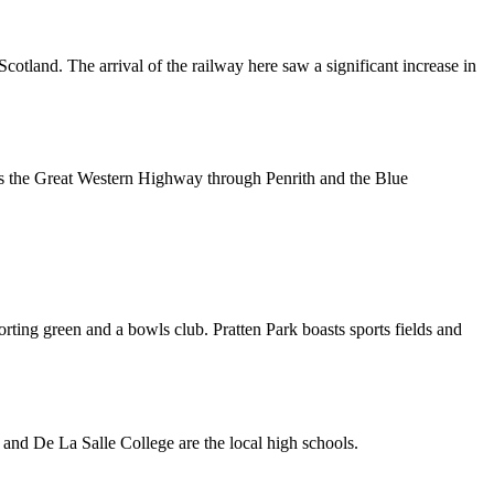
cotland. The arrival of the railway here saw a significant increase in
 as the Great Western Highway through Penrith and the Blue
orting green and a bowls club. Pratten Park boasts sports fields and
‍‌‍​‍‌‌​​‌‍​‌‌‍‌ ‌‍‌‌​‍‌‍‌ ​​‌‍​‌‌ ‌​‌‍‍​​ ‌‌‍​‍‌‍ ‌‍‌​‌ ‍‌​‍‌‌​ ‌‌‌​​‍‌‌ ‌‍‍ ‌‍‌‌‌ ‍‌​‍‌‌​ ​ ‌​‌​​‍‌‌​ ​ ‌​‌​​‍‌‌​ ​‍​ ​‍‌ ​ ‌ ‌‌‌‍​‍‌ ‌‌‌ ​‍‌‍​‍​‍ ‌‌‍​‌‌ ​ ‌‍‍​‌‍‌‍‌‍‍‌‌‍‌‌‌‍ ​‌‍‌​​‍ ‌‌‍​‍‌ ‌‌‌ ‍‌‌‍‌‌‌ ​‍‌ ​ ​‍ ‌‌‍​‌‌‍‌ ‌‍‌‌‌‍ ‍‌ ‌​​‍ ‌‌‍ ‍​‍‌‌​ ​‍​ ​‍​‍‌‌​ ‌‌‌​‌​​‍ ‍‌‍​ ‌‍‍​‌‍‍‌‌‍ ​‌‍‌​‌ ​‍‌‍‌‌‌‍ ‍​‍‌‌​ ‌‌‌​​‍‌‌ ‌‍‍ ‌‍‌‌‌ ‍‌​‍‌‌​ ​ ‌​‌​​‍‌‌​ ​ ‌​‌​​‍‌‌​ ​‍​ ​‍‌ ​ ‌ ‌‌‌‍​‍‌ ‌‌‌ ​‍‌‍​‍​‍ ‌‌‍​‌‌ ​ ‌‍‍​‌‍‌‍‌‍‍‌‌‍‌‌‌‍ ​‌‍‌​​‍ ‌‌‍​‍‌ ‌‌‌ ‍‌‌‍‌‌‌ ​‍‌ ​ ​‍ ‌‌‍​‌‌‍‌ ‌‍‌‌‌‍ ‍‌ ‌​​‍ ‌‌‍ ​‍‌‌​ ​‍​ ​‍​‍‌‌​ ‌‌‌​‌​​‍ ‍‌ ‌​‌‍‌‌‌ ‍​‌ ‌​​‍‌‍‌ ​​‌‍‌‌‌ ​‍‌ ​ ‌ ​​‌‍‌‌‌‍​ ‌ ‌​‌‍‍‌‌ ‌‍‌‍‌‌​ ‌‌ ​​‌ ‌‌‌‍​‍‌‍ ​‌‍‍‌‌ ​ ‌‍‍​‌‍‌‌‌‍‌​​‍​‍‌ ‌