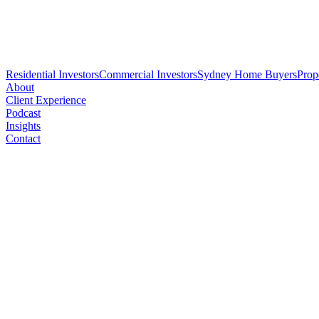
Residential Investors
Commercial Investors
Sydney Home Buyers
Prop
About
Client Experience
Podcast
Insights
Contact