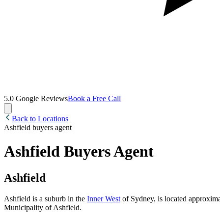
5.0
Google Reviews​​​​‌ ‍ ​‍​‍‌‍ ‌ ​‍‌‍‍‌‌‍‌ ‌‍‍‌‌‍ ‍​‍​‍​ ‍‍​‍​‍‌ ​ ‌‍​‌‌‍ ‍‌‍‍‌‌ ‌​‌ ‍‌​‍ ‍‌‍‍‌‌‍ ​‍​‍​‍ ​​‍​‍‌‍‍​‌ ​‍‌‍‌‌‌‍‌‍​‍​‍​ ‍‍​‍​‍‌‍‍​‌ ‌​‌ ‌​‌ ​​‌ ​ ​ ‍‍​‍ ​‍ ‌‍​‍‌‍‌‍‌ ​​​‍ ‌‌ ​​‌ ​‍‌‍ ‌ ​​‌‍‌‌‌ ​‍‌ ‌​‌ ‍‌​‍ ‌‌‍‌ ‌ ​‍‌‍ ‌ ‌‌‌ ​​​‍ ‍‌ ‌‍‌‍‌‌‌ ​‍‌‍​ ‌‍‌‌‌‍ ​​‍ ‍‌‍​‌‌ ​​‌ ​​​‍ ‌ ​ ‌ ‌​‌ ‌‌‌‍‌​‌‍‍‌‌‍ ​‍ ‌‍‍‌‌‍ ‍‌ ‌​‌‍‌‌‌‍ ‍‌ ‌​​‍ ‌‍‌‌‌‍‌​‌‍‍‌‌ ‌​​‍ ‌‍ ‌‌‍ ‌‍‌​‌‍‌‌​ ‌‌ ​​‌ ​‍‌‍‌‌‌ ​ ‌‍‌‌‌‍ ‍‌ ‌​‌‍​‌‌ ‌​‌‍‍‌‌‍ ‌‍ ‍​ ‍ ‌‍‍‌‌‍‌​​ ‌‌ ​ ‌‍‍‌‌ ‌​‌‍‌‌‌‌​ ‌‍‌‌‌ ‌​‌ ‌​‌‍‍‌‌‍ ‍‌‍‌ ‌ ​ ​ ‍ ‌ ‌​‌ ‍‌‌ ​​‌‍‌‌​ ‌‌ ​ ‌‍‍‌‌ ‌​‌‍‌‌‌‌​ ‌‍‌‌‌ ‌​‌ ‌​‌‍‍‌‌‍ ‍‌‍‌ ‌ ​ ​ ‍ ‌ ​​‌‍​‌‌ ‌​‌‍‍​​ ‌‌ ​‍‌‍‌‌‌ ‌‍‌‍‍‌‌‍‌‌‌ ‌ ‌​ ​‌‍​‌‌‍​‍‌‍‌‌‌‍ ​​ ‌‍​‍‌‍​‌‌ ​ ‌‍‌‌‌‌‌‌‌ ​‍‌‍ ​​ ‌‌‍‍​‌ ‌​‌ ‌​‌ ​​‌ ​ ​‍‌‌​ ​ ‌​​‌​‍‌‌​ ​‍‌​‌‍​‍‌‌​ ​‍‌​‌‍‌‍​‍‌‍‌‍‌ ​​​‍ ‌‌ ​​‌ ​‍‌‍ ‌ ​​‌‍‌‌‌ ​‍‌ ‌​‌ ‍‌​‍ ‌‌‍‌ ‌ ​‍‌‍ ‌ ‌‌‌ ​​​‍ ‍‌ ‌‍‌‍‌‌‌ ​‍‌‍​ ‌‍‌‌‌‍ ​​‍ ‍‌‍​‌‌ ​​‌ ​​​‍‌‌​ ​‍‌​‌‍‌ ​ ‌ ‌​‌ ‌‌‌‍‌​‌‍‍‌‌‍ ​‍‌‍‌‍‍‌‌‍‌​​ ‌‌ ​ ‌‍‍‌‌ ‌​‌‍‌‌‌‌​ ‌‍‌‌‌ ‌​‌ ‌​‌‍‍‌‌‍ ‍‌‍‌ ‌ ​ ​‍‌‍‌ ‌​‌ ‍‌‌ ​​‌‍‌‌​ ‌‌ ​ ‌‍‍‌‌ ‌​‌‍‌‌‌‌​ ‌‍‌‌‌ ‌​‌ ‌​‌‍‍‌‌‍ ‍‌‍‌ ‌ ​ ​‍‌‍‌ ​​‌‍​‌‌ ‌​‌‍‍​​ ‌‌ ​‍‌‍‌‌‌ ‌‍‌‍‍‌‌‍‌‌‌ ‌ ‌​ ​‌‍​‌‌‍​‍‌‍‌‌‌‍ ​​‍‌‍‌ ​​‌‍‌‌‌ ​‍‌ ​ ‌ ​​‌‍‌‌‌‍​ ‌ ‌​‌‍‍‌‌ ‌‍‌‍‌‌​ ‌‌ ​​‌ ‌‌‌‍​‍‌‍ ​‌‍‍‌‌ ​ ‌‍‍​‌‍‌‌‌‍‌​​‍​‍‌ ‌
Book a Free Call​​​​‌ ‍ ​‍​‍‌‍ ‌ ​‍‌‍‍‌‌‍‌ ‌‍‍‌‌‍ ‍​‍​‍​ ‍‍​‍​‍‌ ​ ‌‍​‌‌‍ ‍‌‍‍‌‌ ‌​‌ ‍‌​‍ ‍‌‍‍‌‌‍ ​‍​‍​‍ ​​‍​‍‌‍‍​‌ ​‍‌‍‌‌‌‍‌‍​‍​‍​ ‍‍​‍​‍‌‍‍​‌ ‌​‌ ‌​‌ ​​‌ ​ ​ ‍‍​‍ ​‍ ‌‍​‍‌‍‌‍‌ ​​​‍ ‌‌ ​​‌ ​‍‌‍ ‌ ​​‌‍‌‌‌ ​‍‌ ‌​‌ ‍‌​‍ ‌‌‍‌ ‌ ​‍‌‍ ‌ ‌‌‌ ​​​‍ ‍‌ ‌‍‌‍‌‌‌ ​‍‌‍​ ‌‍‌‌‌‍ ​​‍ ‍‌‍​‌‌ ​​‌ ​​​‍ ‌ ​ ‌ ‌​‌ ‌‌‌‍‌​‌‍‍‌‌‍ ​‍ ‌‍‍‌‌‍ ‍‌ ‌​‌‍‌‌‌‍ ‍‌ ‌​​‍ ‌‍‌‌‌‍‌​‌‍‍‌‌ ‌​​‍ ‌‍ ‌‌‍ ‌‍‌​‌‍‌‌​ ‌‌ ​​‌ ​‍‌‍‌‌‌ ​ ‌‍‌‌‌‍ ‍‌ ‌​‌‍​‌‌ ‌​‌‍‍‌‌‍ ‌‍ ‍​ ‍ ‌‍‍‌‌‍‌​​ ‌‌ ​ ‌‍‍‌‌ ‌​‌‍‌‌‌‌​ ‌‍‌‌‌ ‌​‌ ‌​‌‍‍‌‌‍ ‍‌‍‌ ‌ ​ ​ ‍ ‌ ‌​‌ ‍‌‌ ​​‌‍‌‌​ ‌‌ ​ ‌‍‍‌‌ ‌​‌‍‌‌‌‌​ ‌‍‌‌‌ ‌​‌ ‌​‌‍‍‌‌‍ ‍‌‍‌ ‌ ​ ​ ‍ ‌ ​​‌‍​‌‌ ‌​‌‍‍​​ ‌‌ ​​‌ ​‍‌‍‍‌‌‍ ‌‌‍​‌‌ ​‍‌ ‍‌‌​​ ‌ ‌​‌‍​‌‌​ ​‌‍​‌‌‍​‍‌‍‌‌‌‍ ​​ ‌‍​‍‌‍​‌‌ ​ ‌‍‌‌‌‌‌‌‌ ​‍‌‍ ​​ ‌‌‍‍​‌ ‌​‌ ‌​‌ ​​‌ ​ ​‍‌‌​ ​ ‌​​‌​‍‌‌​ ​‍‌​‌‍​‍‌‌​ ​‍‌​‌‍‌‍​‍‌‍‌‍‌ ​​​‍ ‌‌ ​​‌ ​‍‌‍ ‌ ​​‌‍‌‌‌ ​‍‌ ‌​‌ ‍‌​‍ ‌‌‍‌ ‌ ​‍‌‍ ‌ ‌‌‌ ​​​‍ ‍‌ ‌‍‌‍‌‌‌ ​‍‌‍​ ‌‍‌‌‌‍ ​​‍ ‍‌‍​‌‌ ​​‌ ​​​‍‌‌​ ​‍‌​‌‍‌ ​ ‌ ‌​‌ ‌‌‌‍‌​‌‍‍‌‌‍ ​‍‌‍‌‍‍‌‌‍‌​​ ‌‌ ​ ‌‍‍‌‌ ‌​‌‍‌‌‌‌​ ‌‍‌‌‌ ‌​‌ ‌​‌‍‍‌‌‍ ‍‌‍‌ ‌ ​ ​‍‌‍‌ ‌​‌ ‍‌‌ ​​‌‍‌‌​ ‌‌ ​ ‌‍‍‌‌ ‌​‌‍‌‌‌‌​ ‌‍‌‌‌ ‌​‌ ‌​‌‍‍‌‌‍ ‍‌‍‌ ‌ ​ ​‍‌‍‌ ​​‌‍​‌‌ ‌​‌‍‍​​ ‌‌ ​​‌ ​‍‌‍‍‌‌‍ ‌‌‍​‌‌ ​‍‌ ‍‌‌​​ ‌ ‌​‌‍​‌‌​ ​‌‍​‌‌‍​‍‌‍‌‌‌‍ ​​‍‌‍‌ ​​‌‍‌‌‌ ​‍‌ ​ ‌ ​​‌‍‌‌‌‍​ ‌ ‌​‌‍‍‌‌ ‌‍‌‍‌‌​ ‌‌ ​​‌ ‌‌‌‍​‍‌‍ ​‌‍‍‌‌ ​ ‌‍‍​‌‍‌‌‌‍‌​​‍​‍‌ ‌
Back to Locations
Ashfield buyers agent​​​​‌ ‍ ​‍​‍‌‍ ‌ ​‍‌‍‍‌‌‍‌ ‌‍‍‌‌‍ ‍​‍​‍​ ‍‍​‍​‍‌ ​ ‌‍​‌‌‍ ‍‌‍‍‌‌ ‌​‌ ‍‌​‍ ‍‌‍‍‌‌‍ ​‍​‍​‍ ​​‍​‍‌‍‍​‌ ​‍‌‍‌‌‌‍‌‍​‍​‍​ ‍‍​‍​‍‌‍‍​‌ ‌​‌ ‌​‌ ​​‌ ​ ​ ‍‍​‍ ​‍ ‌‍​‍‌‍‌‍‌ ​​​‍ ‌‌ ​​‌ ​‍‌‍ ‌ ​​‌‍‌‌‌ ​‍‌ ‌​‌ ‍‌​‍ ‌‌‍‌ ‌ ​‍‌‍ ‌ ‌‌‌ ​​​‍ ‍‌ ‌‍‌‍‌‌‌ ​‍‌‍​ ‌‍‌‌‌‍ ​​‍ ‍‌‍​‌‌ ​​‌ ​​​‍ ‌ ​ ‌ ‌​‌ ‌‌‌‍‌​‌‍‍‌‌‍ ​‍ ‌‍‍‌‌‍ ‍‌ ‌​‌‍‌‌‌‍ ‍‌ ‌​​‍ ‌‍‌‌‌‍‌​‌‍‍‌‌ ‌​​‍ ‌‍ ‌‌‍ ‌‍‌​‌‍‌‌​ ‌‌ ​​‌ ​‍‌‍‌‌‌ ​ ‌‍‌‌‌‍ ‍‌ ‌​‌‍​‌‌ ‌​‌‍‍‌‌‍ ‌‍ ‍​ ‍ ‌‍‍‌‌‍‌​​ ‌‌ ​ ‌ ‌‌‌‍​‍‌ ‌‌‌ ​‍‌‍​‍​‍ ‌‌‍​‌‌ ​ ‌‍‍​‌‍‌‍‌‍‍‌‌‍‌‌‌‍ ​‌‍‌​​‍ ‌‌‍​‍‌ ‌‌‌ ‍‌‌‍‌‌‌ ​‍‌ ​ ​‍ ‌‌‍​‌‌‍‌ ‌‍‌‌‌‍ ‍‌ ‌​​ ‍ ‌ ‌​‌ ‍‌‌ ​​‌‍‌‌​ ‌‌ ​ ‌ ‌‌‌‍​‍‌ ‌‌‌ ​‍‌‍​‍‌‌​​‌‍​‌‌‍‌ ‌‍‌‌​ ‍ ‌ ​​‌‍​‌‌ ‌​‌‍‍​​ ‌‌ ‌​‌‍​‌‌‍‌ ‌‍ ​‌‍‍‌‌‍ ‍‌‍‌‌​ ‌‍​‍‌‍​‌‌ ​ ‌‍‌‌‌‌‌‌‌ ​‍‌‍ ​​ ‌‌‍‍​‌ ‌​‌ ‌​‌ ​​‌ ​ ​‍‌‌​ ​ ‌​​‌​‍‌‌​ ​‍‌​‌‍​‍‌‌​ ​‍‌​‌‍‌‍​‍‌‍‌‍‌ ​​​‍ ‌‌ ​​‌ ​‍‌‍ ‌ ​​‌‍‌‌‌ ​‍‌ ‌​‌ ‍‌​‍ ‌‌‍‌ ‌ ​‍‌‍ ‌ ‌‌‌ ​​​‍ ‍‌ ‌‍‌‍‌‌‌ ​‍‌‍​ ‌‍‌‌‌‍ ​​‍ ‍‌‍​‌‌ ​​‌ ​​​‍‌‌​ ​‍‌​‌‍‌ ​ ‌ ‌​‌ ‌‌‌‍‌​‌‍‍‌‌‍ ​‍‌‍‌‍‍‌‌‍‌​​ ‌‌ ​ ‌ ‌‌‌‍​‍‌ ‌‌‌ ​‍‌‍​‍​‍ ‌‌‍​‌‌ ​ ‌‍‍​‌‍‌‍‌‍‍‌‌‍‌‌‌‍ ​‌‍‌​​‍ ‌‌‍​‍‌ ‌‌‌ ‍‌‌‍‌‌‌ ​‍‌ ​ ​‍ ‌‌‍​‌‌‍‌ ‌‍‌‌‌‍ ‍‌ ‌​​‍‌‍‌ ‌​‌ ‍‌‌ ​​‌‍‌‌​ ‌‌ ​ ‌ ‌‌‌‍​‍‌ ‌‌‌ ​‍‌‍​‍‌‌​​‌‍​‌‌‍‌ ‌‍‌‌​‍‌‍‌ ​​‌‍​‌‌ ‌​‌‍‍​​ ‌‌ ‌​‌‍​‌‌‍‌ ‌‍ ​‌‍‍‌‌‍ ‍‌‍‌‌​‍‌‍‌ ​​‌‍‌‌‌ ​‍‌ ​ ‌ ​​‌‍‌‌‌‍​ ‌ ‌​‌‍‍‌‌ ‌‍‌‍‌‌​ ‌‌ ​​‌ ‌‌‌‍​‍‌‍ ​‌‍‍‌‌ ​ ‌‍‍​‌‍‌‌‌‍‌​​‍​‍‌ ‌
Ashfield Buyers Agent​​​​‌ ‍ ​‍​‍‌‍ ‌ ​‍‌‍‍‌‌‍‌ ‌‍‍‌‌‍ ‍​‍​‍​ ‍‍​‍​‍‌ ​ ‌‍​‌‌‍ ‍‌‍‍‌‌ ‌​‌ ‍‌​‍ ‍‌‍‍‌‌‍ ​‍​‍​‍ ​​‍​‍‌‍‍​‌ ​‍‌‍‌‌‌‍‌‍​‍​‍​ ‍‍​‍​‍‌‍‍​‌ ‌​‌ ‌​‌ ​​‌ ​ ​ ‍‍​‍ ​‍ ‌‍​‍‌‍‌‍‌ ​​​‍ ‌‌ ​​‌ ​‍‌‍ ‌ ​​‌‍‌‌‌ ​‍‌ ‌​‌ ‍‌​‍ ‌‌‍‌ ‌ ​‍‌‍ ‌ ‌‌‌ ​​​‍ ‍‌ ‌‍‌‍‌‌‌ ​‍‌‍​ ‌‍‌‌‌‍ ​​‍ ‍‌‍​‌‌ ​​‌ ​​​‍ ‌ ​ ‌ ‌​‌ ‌‌‌‍‌​‌‍‍‌‌‍ ​‍ ‌‍‍‌‌‍ ‍‌ ‌​‌‍‌‌‌‍ ‍‌ ‌​​‍ ‌‍‌‌‌‍‌​‌‍‍‌‌ ‌​​‍ ‌‍ ‌‌‍ ‌‍‌​‌‍‌‌​ ‌‌ ​​‌ ​‍‌‍‌‌‌ ​ ‌‍‌‌‌‍ ‍‌ ‌​‌‍​‌‌ ‌​‌‍‍‌‌‍ ‌‍ ‍​ ‍ ‌‍‍‌‌‍‌​​ ‌‌ ​ ‌ ‌‌‌‍​‍‌ ‌‌‌ ​‍‌‍​‍​‍ ‌‌‍​‌‌ ​ ‌‍‍​‌‍‌‍‌‍‍‌‌‍‌‌‌‍ ​‌‍‌​​‍ ‌‌‍​‍‌ ‌‌‌ ‍‌‌‍‌‌‌ ​‍‌ ​ ​‍ ‌‌‍​‌‌‍‌ ‌‍‌‌‌‍ ‍‌ ‌​​ ‍ ‌ ‌​‌ ‍‌‌ ​​‌‍‌‌​ ‌‌ ​ ‌ ‌‌‌‍​‍‌ ‌‌‌ ​‍‌‍​‍‌‌​​‌‍​‌‌‍‌ ‌‍‌‌​ ‍ ‌ ​​‌‍​‌‌ ‌​‌‍‍​​ ‌‌‍‍​​ ​‌​ ‌‍​‍‌‍​‌‌ ​ ‌‍‌‌‌‌‌‌‌ ​‍‌‍ ​​ ‌‌‍‍​‌ ‌​‌ ‌​‌ ​​‌ ​ ​‍‌‌​ ​ ‌​​‌​‍‌‌​ ​‍‌​‌‍​‍‌‌​ ​‍‌​‌‍‌‍​‍‌‍‌‍‌ ​​​‍ ‌‌ ​​‌ ​‍‌‍ ‌ ​​‌‍‌‌‌ ​‍‌ ‌​‌ ‍‌​‍ ‌‌‍‌ ‌ ​‍‌‍ ‌ ‌‌‌ ​​​‍ ‍‌ ‌‍‌‍‌‌‌ ​‍‌‍​ ‌‍‌‌‌‍ ​​‍ ‍‌‍​‌‌ ​​‌ ​​​‍‌‌​ ​‍‌​‌‍‌ ​ ‌ ‌​‌ ‌‌‌‍‌​‌‍‍‌‌‍ ​‍‌‍‌‍‍‌‌‍‌​​ ‌‌ ​ ‌ ‌‌‌‍​‍‌ ‌‌‌ ​‍‌‍​‍​‍ ‌‌‍​‌‌ ​ ‌‍‍​‌‍‌‍‌‍‍‌‌‍‌‌‌‍ ​‌‍‌​​‍ ‌‌‍​‍‌ ‌‌‌ ‍‌‌‍‌‌‌ ​‍‌ ​ ​‍ ‌‌‍​‌‌‍‌ ‌‍‌‌‌‍ ‍‌ ‌​​‍‌‍‌ ‌​‌ ‍‌‌ ​​‌‍‌‌​ ‌‌ ​ ‌ ‌‌‌‍​‍‌ ‌‌‌ ​‍‌‍​‍‌‌​​‌‍​‌‌‍‌ ‌‍‌‌​‍‌‍‌ ​​‌‍​‌‌ ‌​‌‍‍​​ ‌‌‍‍​​ ​‌​‍‌‍‌ ​​‌‍‌‌‌ ​‍‌ ​ ‌ ​​‌‍‌‌‌‍​ ‌ ‌​‌‍‍‌‌ ‌‍‌‍‌‌​ ‌‌ ​​‌ ‌‌‌‍​‍‌‍ ​‌‍‍‌‌ ​ ‌‍‍​‌‍‌‌‌‍‌​​‍​‍‌ ‌
Ashfield​​​​‌ ‍ ​‍​‍‌‍ ‌ ​‍‌‍‍‌‌‍‌ ‌‍‍‌‌‍ ‍​‍​‍​ ‍‍​‍​‍‌ ​ ‌‍​‌‌‍ ‍‌‍‍‌‌ ‌​‌ ‍‌​‍ ‍‌‍‍‌‌‍ ​‍​‍​‍ ​​‍​‍‌‍‍​‌ ​‍‌‍‌‌‌‍‌‍​‍​‍​ ‍‍​‍​‍‌‍‍​‌ ‌​‌ ‌​‌ ​​‌ ​ ​ ‍‍​‍ ​‍ ‌‍​‍‌‍‌‍‌ ​​​‍ ‌‌ ​​‌ ​‍‌‍ ‌ ​​‌‍‌‌‌ ​‍‌ ‌​‌ ‍‌​‍ ‌‌‍‌ ‌ ​‍‌‍ ‌ ‌‌‌ ​​​‍ ‍‌ ‌‍‌‍‌‌‌ ​‍‌‍​ ‌‍‌‌‌‍ ​​‍ ‍‌‍​‌‌ ​​‌ ​​​‍ ‌ ​ ‌ ‌​‌ ‌‌‌‍‌​‌‍‍‌‌‍ ​‍ ‌‍‍‌‌‍ ‍‌ ‌​‌‍‌‌‌‍ ‍‌ ‌​​‍ ‌‍‌‌‌‍‌​‌‍‍‌‌ ‌​​‍ ‌‍ ‌‌‍ ‌‍‌​‌‍‌‌​ ‌‌ ​​‌ ​‍‌‍‌‌‌ ​ ‌‍‌‌‌‍ ‍‌ ‌​‌‍​‌‌ ‌​‌‍‍‌‌‍ ‌‍ ‍​ ‍ ‌‍‍‌‌‍‌​​ ‌‌ ​ ‌ ‌‌‌‍​‍‌ ‌‌‌ ​‍‌‍​‍​‍ ‌‌‍​‌‌ ​ ‌‍‍​‌‍‌‍‌‍‍‌‌‍‌‌‌‍ ​‌‍‌​​‍ ‌‌‍​‍‌ ‌‌‌ ‍‌‌‍‌‌‌ ​‍‌ ​ ​‍ ‌‌‍​‌‌‍‌ ‌‍‌‌‌‍ ‍‌ ‌​​ ‍ ‌ ‌​‌ ‍‌‌ ​​‌‍‌‌​ ‌‌ ​ ‌ ‌‌‌‍​‍‌ ‌‌‌ ​‍‌‍​‍‌‌​​‌‍​‌‌‍‌ ‌‍‌‌​ ‍ ‌ ​​‌‍​‌‌ ‌​‌‍‍​​ ‌‌‍​‍‌‍ ‌‍‌​‌ ‍‌​‍‌‌​ ‌‌‌​​‍‌‌ ‌‍‍ ‌‍‌‌‌ ‍‌​‍‌‌​ ​ ‌​‌​​‍‌‌​ ​ ‌​‌​​‍‌‌​ ​‍​ ​‍‌ ​ ‌ ‌‌‌‍​‍‌ ‌‌‌ ​‍‌‍​‍​‍ ‌‌‍​‌‌ ​ ‌‍‍​‌‍‌‍‌‍‍‌‌‍‌‌‌‍ ​‌‍‌​​‍ ‌‌‍​‍‌ ‌‌‌ ‍‌‌‍‌‌‌ ​‍‌ ​ ​‍ ‌‌‍​‌‌‍‌ ‌‍‌‌‌‍ ‍‌ ‌​​‍ ‌​ ​​​‍‌‌​ ​‍​ ​‍​‍‌‌​ ‌‌‌​‌​​‍ ‍‌‍​ ‌‍‍​‌‍‍‌‌‍ ​‌‍‌​‌ ​‍‌‍‌‌‌‍ ‍​‍‌‌​ ‌‌‌​​‍‌‌ ‌‍‍ ‌‍‌‌‌ ‍‌​‍‌‌​ ​ ‌​‌​​‍‌‌​ ​ ‌​‌​​‍‌‌​ ​‍​ ​‍‌ ​ ‌ ‌‌‌‍​‍‌ ‌‌‌ ​‍‌‍​‍​‍ ‌‌‍​‌‌ ​ ‌‍‍​‌‍‌‍‌‍‍‌‌‍‌‌‌‍ ​‌‍‌​​‍ ‌‌‍​‍‌ ‌‌‌ ‍‌‌‍‌‌‌ ​‍‌ ​ ​‍ ‌‌‍​‌‌‍‌ ‌‍‌‌‌‍ ‍‌ ‌​​‍ ‌​ ​‌​‍‌‌​ ​‍​ ​‍​‍‌‌​ ‌‌‌​‌​​‍ ‍‌ ‌​‌‍‌‌‌ ‍​‌ ‌​​ ‌‍​‍‌‍​‌‌ ​ ‌‍‌‌‌‌‌‌‌ ​‍‌‍ ​​ ‌‌‍‍​‌ ‌​‌ ‌​‌ ​​‌ ​ ​‍‌‌​ ​ ‌​​‌​‍‌‌​ ​‍‌​‌‍​‍‌‌​ ​‍‌​‌‍‌‍​‍‌‍‌‍‌ ​​​‍ ‌‌ ​​‌ ​‍‌‍ ‌ ​​‌‍‌‌‌ ​‍‌ ‌​‌ ‍‌​‍ ‌‌‍‌ ‌ ​‍‌‍ ‌ ‌‌‌ ​​​‍ ‍‌ ‌‍‌‍‌‌‌ ​‍‌‍​ ‌‍‌‌‌‍ ​​‍ ‍‌‍​‌‌ ​​‌ ​​​‍‌‌​ ​‍‌​‌‍‌ ​ ‌ ‌​‌ ‌‌‌‍‌​‌‍‍‌‌‍ ​‍‌‍‌‍‍‌‌‍‌​​ ‌‌ ​ ‌ ‌‌‌‍​‍‌ ‌‌‌ ​‍‌‍​‍​‍ ‌‌‍​‌‌ ​ ‌‍‍​‌‍‌‍‌‍‍‌‌‍‌‌‌‍ ​‌‍‌​​‍ ‌‌‍​‍‌ ‌‌‌ ‍‌‌‍‌‌‌ ​‍‌ ​ ​‍ ‌‌‍​‌‌‍‌ ‌‍‌‌‌‍ ‍‌ ‌​​‍‌‍‌ ‌​‌ ‍‌‌ ​​‌‍‌‌​ ‌‌ ​ ‌ ‌‌‌‍​‍‌ ‌‌‌ ​‍‌‍​‍‌‌​​‌‍​‌‌‍‌ ‌‍‌‌​‍‌‍‌ ​​‌‍​‌‌ ‌​‌‍‍​​ ‌‌‍​‍‌‍ ‌‍‌​‌ ‍‌​‍‌‌​ ‌‌‌​​‍‌‌ ‌‍‍ ‌‍‌‌‌ ‍‌​‍‌‌​ ​ ‌​‌​​‍‌‌​ ​ ‌​‌​​‍‌‌​ ​‍​ ​‍‌ ​ ‌ ‌‌‌‍​‍‌ ‌‌‌ ​‍‌‍​‍​‍ ‌‌‍​‌‌ ​ ‌‍‍​‌‍‌‍‌‍‍‌‌‍‌‌‌‍ ​‌‍‌​​‍ ‌‌‍​‍‌ ‌‌‌ ‍‌‌‍‌‌‌ ​‍‌ ​ ​‍ ‌‌‍​‌‌‍‌ ‌‍‌‌‌‍ ‍‌ ‌​​‍ ‌​ ​​​‍‌‌​ ​‍​ ​‍​‍‌‌​ ‌‌‌​‌​​‍ ‍‌‍​ ‌‍‍​‌‍‍‌‌‍ ​‌‍‌​‌ ​‍‌‍‌‌‌‍ ‍​‍‌‌​ ‌‌‌​​‍‌‌ ‌‍‍ ‌‍‌‌‌ ‍‌​‍‌‌​ ​ ‌​‌​​‍‌‌​ ​ ‌​‌​​‍‌‌​ ​‍​ ​‍‌ ​ ‌ ‌‌‌‍​‍‌ ‌‌‌ ​‍‌‍​‍​‍ ‌‌‍​‌‌ ​ ‌‍‍​‌‍‌‍‌‍‍‌‌‍‌‌‌‍ ​‌‍‌​​‍ ‌‌‍​‍‌ ‌‌‌ ‍‌‌‍‌‌‌ ​‍‌ ​ ​‍ ‌‌‍​‌‌‍‌ ‌‍‌‌‌‍ ‍‌ ‌​​‍ ‌​ ​‌​‍‌‌​ ​‍​ ​‍​‍‌‌​ ‌‌‌​‌​​‍ ‍‌ ‌​‌‍‌‌‌ ‍​‌ ‌​​‍‌‍‌ ​​‌‍‌‌‌ ​‍‌ ​ ‌ ​​‌‍‌‌‌‍​ ‌ ‌​‌‍‍‌‌ ‌‍‌‍‌‌​ ‌‌ ​​‌ ‌‌‌‍​‍‌‍ ​‌‍‍‌‌ ​ ‌‍‍​‌‍‌‌‌‍‌​​‍​‍‌ ‌
Ashfield is a suburb in the ​​​​‌ ‍ ​‍​‍‌‍ ‌ ​‍‌‍‍‌‌‍‌ ‌‍‍‌‌‍ ‍​‍​‍​ ‍‍​‍​‍‌ ​ ‌‍​‌‌‍ ‍‌‍‍‌‌ ‌​‌ ‍‌​‍ ‍‌‍‍‌‌‍ ​‍​‍​‍ ​​‍​‍‌‍‍​‌ ​‍‌‍‌‌‌‍‌‍​‍​‍​ ‍‍​‍​‍‌‍‍​‌ ‌​‌ ‌​‌ ​​‌ ​ ​ ‍‍​‍ ​‍ ‌‍​‍‌‍‌‍‌ ​​​‍ ‌‌ ​​‌ ​‍‌‍ ‌ ​​‌‍‌‌‌ ​‍‌ ‌​‌ ‍‌​‍ ‌‌‍‌ ‌ ​‍‌‍ ‌ ‌‌‌ ​​​‍ ‍‌ ‌‍‌‍‌‌‌ ​‍‌‍​ ‌‍‌‌‌‍ ​​‍ ‍‌‍​‌‌ ​​‌ ​​​‍ ‌ ​ ‌ ‌​‌ ‌‌‌‍‌​‌‍‍‌‌‍ ​‍ ‌‍‍‌‌‍ ‍‌ ‌​‌‍‌‌‌‍ ‍‌ ‌​​‍ ‌‍‌‌‌‍‌​‌‍‍‌‌ ‌​​‍ ‌‍ ‌‌‍ ‌‍‌​‌‍‌‌​ ‌‌ ​​‌ ​‍‌‍‌‌‌ ​ ‌‍‌‌‌‍ ‍‌ ‌​‌‍​‌‌ ‌​‌‍‍‌‌‍ ‌‍ ‍​ ‍ ‌‍‍‌‌‍‌​​ ‌‌ ​ ‌ ‌‌‌‍​‍‌ ‌‌‌ ​‍‌‍​‍​‍ ‌‌‍​‌‌ ​ ‌‍‍​‌‍‌‍‌‍‍‌‌‍‌‌‌‍ ​‌‍‌​​‍ ‌‌‍​‍‌ ‌‌‌ ‍‌‌‍‌‌‌ ​‍‌ ​ ​‍ ‌‌‍​‌‌‍‌ ‌‍‌‌‌‍ ‍‌ ‌​​ ‍ ‌ ‌​‌ ‍‌‌ ​​‌‍‌‌​ ‌‌ ​ ‌ ‌‌‌‍​‍‌ ‌‌‌ ​‍‌‍​‍‌‌​​‌‍​‌‌‍‌ ‌‍‌‌​ ‍ ‌ ​​‌‍​‌‌ ‌​‌‍‍​​ ‌‌‍​‍‌‍ ‌‍‌​‌ ‍‌​‍‌‌​ ‌‌‌​​‍‌‌ ‌‍‍ ‌‍‌‌‌ ‍‌​‍‌‌​ ​ ‌​‌​​‍‌‌​ ​ ‌​‌​​‍‌‌​ ​‍​ ​‍‌ ​ ‌ ‌‌‌‍​‍‌ ‌‌‌ ​‍‌‍​‍​‍ ‌‌‍​‌‌ ​ ‌‍‍​‌‍‌‍‌‍‍‌‌‍‌‌‌‍ ​‌‍‌​​‍ ‌‌‍​‍‌ ‌‌‌ ‍‌‌‍‌‌‌ ​‍‌ ​ ​‍ ‌‌‍​‌‌‍‌ ‌‍‌‌‌‍ ‍‌ ‌​​‍ ‌​ ​‍​‍‌‌​ ​‍​ ​‍​‍‌‌​ ‌‌‌​‌​​‍ ‍‌‍​ ‌‍‍​‌‍‍‌‌‍ ​‌‍‌​‌ ​‍‌‍‌‌‌‍ ‍​‍‌‌​ ‌‌‌​​‍‌‌ ‌‍‍ ‌‍‌‌‌ ‍‌​‍‌‌​ ​ ‌​‌​​‍‌‌​ ​ ‌​‌​​‍‌‌​ ​‍​ ​‍‌ ​ ‌ ‌‌‌‍​‍‌ ‌‌‌ ​‍‌‍​‍​‍ ‌‌‍​‌‌ ​ ‌‍‍​‌‍‌‍‌‍‍‌‌‍‌‌‌‍ ​‌‍‌​​‍ ‌‌‍​‍‌ ‌‌‌ ‍‌‌‍‌‌‌ ​‍‌ ​ ​‍ ‌‌‍​‌‌‍‌ ‌‍‌‌‌‍ ‍‌ ‌​​‍ ‌​ ​ ​‍‌‌​ ​‍​ ​‍​‍‌‌​ ‌‌‌​‌​​‍ ‍‌ ‌​‌‍‌‌‌ ‍​‌ ‌​​ ‌‍​‍‌‍​‌‌ ​ ‌‍‌‌‌‌‌‌‌ ​‍‌‍ ​​ ‌‌‍‍​‌ ‌​‌ ‌​‌ ​​‌ ​ ​‍‌‌​ ​ ‌​​‌​‍‌‌​ ​‍‌​‌‍​‍‌‌​ ​‍‌​‌‍‌‍​‍‌‍‌‍‌ ​​​‍ ‌‌ ​​‌ ​‍‌‍ ‌ ​​‌‍‌‌‌ ​‍‌ ‌​‌ ‍‌​‍ ‌‌‍‌ ‌ ​‍‌‍ ‌ ‌‌‌ ​​​‍ ‍‌ ‌‍‌‍‌‌‌ ​‍‌‍​ ‌‍‌‌‌‍ ​​‍ ‍‌‍​‌‌ ​​‌ ​​​‍‌‌​ ​‍‌​‌‍‌ ​ ‌ ‌​‌ ‌‌‌‍‌​‌‍‍‌‌‍ ​‍‌‍‌‍‍‌‌‍‌​​ ‌‌ ​ ‌ ‌‌‌‍​‍‌ ‌‌‌ ​‍‌‍​‍​‍ ‌‌‍​‌‌ ​ ‌‍‍​‌‍‌‍‌‍‍‌‌‍‌‌‌‍ ​‌‍‌​​‍ ‌‌‍​‍‌ ‌‌‌ ‍‌‌‍‌‌‌ ​‍‌ ​ ​‍ ‌‌‍​‌‌‍‌ ‌‍‌‌‌‍ ‍‌ ‌​​‍‌‍‌ ‌​‌ ‍‌‌ ​​‌‍‌‌​ ‌‌ ​ ‌ ‌‌‌‍​‍‌ ‌‌‌ ​‍‌‍​‍‌‌​​‌‍​‌‌‍‌ ‌‍‌‌​‍‌‍‌ ​​‌‍​‌‌ ‌​‌‍‍​​ ‌‌‍​‍‌‍ ‌‍‌​‌ ‍‌​‍‌‌​ ‌‌‌​​‍‌‌ ‌‍‍ ‌‍‌‌‌ ‍‌​‍‌‌​ ​ ‌​‌​​‍‌‌​ ​ ‌​‌​​‍‌‌​ ​‍​ ​‍‌ ​ ‌ ‌‌‌‍​‍‌ ‌‌‌ ​‍‌‍​‍​‍ ‌‌‍​‌‌ ​ ‌‍‍​‌‍‌‍‌‍‍‌‌‍‌‌‌‍ ​‌‍‌​​‍ ‌‌‍​‍‌ ‌‌‌ ‍‌‌‍‌‌‌ ​‍‌ ​ ​‍ ‌‌‍​‌‌‍‌ ‌‍‌‌‌‍ ‍‌ ‌​​‍ ‌​ ​‍​‍‌‌​ ​‍​ ​‍​‍‌‌​ ‌‌‌​‌​​‍ ‍‌‍​ ‌‍‍​‌‍‍‌‌‍ ​‌‍‌​‌ ​‍‌‍‌‌‌‍ ‍​‍‌‌​ ‌‌‌​​‍‌‌ ‌‍‍ ‌‍‌‌‌ ‍‌​‍‌‌​ ​ ‌​‌​​‍‌‌​ ​ ‌​‌​​‍‌‌​ ​‍​ ​‍‌ ​ ‌ ‌‌‌‍​‍‌ ‌‌‌ ​‍‌‍​‍​‍ ‌‌‍​‌‌ ​ ‌‍‍​‌‍‌‍‌‍‍‌‌‍‌‌‌‍ ​‌‍‌​​‍ ‌‌‍​‍‌ ‌‌‌ ‍‌‌‍‌‌‌ ​‍‌ ​ ​‍ ‌‌‍​‌‌‍‌ ‌‍‌‌‌‍ ‍‌ ‌​​‍ ‌​ ​ ​‍‌‌​ ​‍​ ​‍​‍‌‌​ ‌‌‌​‌​​‍ ‍‌ ‌​‌‍‌‌‌ ‍​‌ ‌​​‍‌‍‌ ​​‌‍‌‌‌ ​‍‌ ​ ‌ ​​‌‍‌‌‌‍​ ‌ ‌​‌‍‍‌‌ ‌‍‌‍‌‌​ ‌‌ ​​‌ ‌‌‌‍​‍‌‍ ​‌‍‍‌‌ ​ ‌‍‍​‌‍‌‌‌‍‌​​‍​‍‌ ‌
Inner West​​​​‌ ‍ ​‍​‍‌‍ ‌ ​‍‌‍‍‌‌‍‌ ‌‍‍‌‌‍ ‍​‍​‍​ ‍‍​‍​‍‌ ​ ‌‍​‌‌‍ ‍‌‍‍‌‌ ‌​‌ ‍‌​‍ ‍‌‍‍‌‌‍ ​‍​‍​‍ ​​‍​‍‌‍‍​‌ ​‍‌‍‌‌‌‍‌‍​‍​‍​ ‍‍​‍​‍‌‍‍​‌ ‌​‌ ‌​‌ ​​‌ ​ ​ ‍‍​‍ ​‍ ‌‍​‍‌‍‌‍‌ ​​​‍ ‌‌ ​​‌ ​‍‌‍ ‌ ​​‌‍‌‌‌ ​‍‌ ‌​‌ ‍‌​‍ ‌‌‍‌ ‌ ​‍‌‍ ‌ ‌‌‌ ​​​‍ ‍‌ ‌‍‌‍‌‌‌ ​‍‌‍​ ‌‍‌‌‌‍ ​​‍ ‍‌‍​‌‌ ​​‌ ​​​‍ ‌ ​ ‌ ‌​‌ ‌‌‌‍‌​‌‍‍‌‌‍ ​‍ ‌‍‍‌‌‍ ‍‌ ‌​‌‍‌‌‌‍ ‍‌ ‌​​‍ ‌‍‌‌‌‍‌​‌‍‍‌‌ ‌​​‍ ‌‍ ‌‌‍ ‌‍‌​‌‍‌‌​ ‌‌ ​​‌ ​‍‌‍‌‌‌ ​ ‌‍‌‌‌‍ ‍‌ ‌​‌‍​‌‌ ‌​‌‍‍‌‌‍ ‌‍ ‍​ ‍ ‌‍‍‌‌‍‌​​ ‌‌ ​ ‌ ‌‌‌‍​‍‌ ‌‌‌ ​‍‌‍​‍​‍ ‌‌‍​‌‌ ​ ‌‍‍​‌‍‌‍‌‍‍‌‌‍‌‌‌‍ ​‌‍‌​​‍ ‌‌‍​‍‌ ‌‌‌ ‍‌‌‍‌‌‌ ​‍‌ ​ ​‍ ‌‌‍​‌‌‍‌ ‌‍‌‌‌‍ ‍‌ ‌​​ ‍ ‌ ‌​‌ ‍‌‌ ​​‌‍‌‌​ ‌‌ ​ ‌ ‌‌‌‍​‍‌ ‌‌‌ ​‍‌‍​‍‌‌​​‌‍​‌‌‍‌ ‌‍‌‌​ ‍ ‌ ​​‌‍​‌‌ ‌​‌‍‍​​ ‌‌‍​‍‌‍ ‌‍‌​‌ ‍‌​‍‌‌​ ‌‌‌​​‍‌‌ ‌‍‍ ‌‍‌‌‌ ‍‌​‍‌‌​ ​ ‌​‌​​‍‌‌​ ​ ‌​‌​​‍‌‌​ ​‍​ ​‍‌ ​ ‌ ‌‌‌‍​‍‌ ‌‌‌ ​‍‌‍​‍​‍ ‌‌‍​‌‌ ​ ‌‍‍​‌‍‌‍‌‍‍‌‌‍‌‌‌‍ ​‌‍‌​​‍ ‌‌‍​‍‌ ‌‌‌ ‍‌‌‍‌‌‌ ​‍‌ ​ ​‍ ‌‌‍​‌‌‍‌ ‌‍‌‌‌‍ ‍‌ ‌​​‍ ‌​ ​‍​‍‌‌​ ​‍​ ​‍​‍‌‌​ ‌‌‌​‌​​‍ ‍‌‍​ ‌‍‍​‌‍‍‌‌‍ ​‌‍‌​‌ ​‍‌‍‌‌‌‍ ‍​‍‌‌​ ‌‌‌​​‍‌‌ ‌‍‍ ‌‍‌‌‌ ‍‌​‍‌‌​ ​ ‌​‌​​‍‌‌​ ​ ‌​‌​​‍‌‌​ ​‍​ ​‍‌ ​ ‌ ‌‌‌‍​‍‌ ‌‌‌ ​‍‌‍​‍​‍ ‌‌‍​‌‌ ​ ‌‍‍​‌‍‌‍‌‍‍‌‌‍‌‌‌‍ ​‌‍‌​​‍ ‌‌‍​‍‌ ‌‌‌ ‍‌‌‍‌‌‌ ​‍‌ ​ ​‍ ‌‌‍​‌‌‍‌ ‌‍‌‌‌‍ ‍‌ ‌​​‍ ‌​ ‌‌​‍‌‌​ ​‍​ ​‍​‍‌‌​ ‌‌‌​‌​​‍ ‍‌ ‌​‌‍‌‌‌ ‍​‌ ‌​​ ‌‍​‍‌‍​‌‌ ​ ‌‍‌‌‌‌‌‌‌ ​‍‌‍ ​​ ‌‌‍‍​‌ ‌​‌ ‌​‌ ​​‌ ​ ​‍‌‌​ ​ ‌​​‌​‍‌‌​ ​‍‌​‌‍​‍‌‌​ ​‍‌​‌‍‌‍​‍‌‍‌‍‌ ​​​‍ ‌‌ ​​‌ ​‍‌‍ ‌ ​​‌‍‌‌‌ ​‍‌ ‌​‌ ‍‌​‍ ‌‌‍‌ ‌ ​‍‌‍ ‌ ‌‌‌ ​​​‍ ‍‌ ‌‍‌‍‌‌‌ ​‍‌‍​ ‌‍‌‌‌‍ ​​‍ ‍‌‍​‌‌ ​​‌ ​​​‍‌‌​ ​‍‌​‌‍‌ ​ ‌ ‌​‌ ‌‌‌‍‌​‌‍‍‌‌‍ ​‍‌‍‌‍‍‌‌‍‌​​ ‌‌ ​ ‌ ‌‌‌‍​‍‌ ‌‌‌ ​‍‌‍​‍​‍ ‌‌‍​‌‌ ​ ‌‍‍​‌‍‌‍‌‍‍‌‌‍‌‌‌‍ ​‌‍‌​​‍ ‌‌‍​‍‌ ‌‌‌ ‍‌‌‍‌‌‌ ​‍‌ ​ ​‍ ‌‌‍​‌‌‍‌ ‌‍‌‌‌‍ ‍‌ ‌​​‍‌‍‌ ‌​‌ ‍‌‌ ​​‌‍‌‌​ ‌‌ ​ ‌ ‌‌‌‍​‍‌ ‌‌‌ ​‍‌‍​‍‌‌​​‌‍​‌‌‍‌ ‌‍‌‌​‍‌‍‌ ​​‌‍​‌‌ ‌​‌‍‍​​ ‌‌‍​‍‌‍ ‌‍‌​‌ ‍‌​‍‌‌​ ‌‌‌​​‍‌‌ ‌‍‍ ‌‍‌‌‌ ‍‌​‍‌‌​ ​ ‌​‌​​‍‌‌​ ​ ‌​‌​​‍‌‌​ ​‍​ ​‍‌ ​ ‌ ‌‌‌‍​‍‌ ‌‌‌ ​‍‌‍​‍​‍ ‌‌‍​‌‌ ​ ‌‍‍​‌‍‌‍‌‍‍‌‌‍‌‌‌‍ ​‌‍‌​​‍ ‌‌‍​‍‌ ‌‌‌ ‍‌‌‍‌‌‌ ​‍‌ ​ ​‍ ‌‌‍​‌‌‍‌ ‌‍‌‌‌‍ ‍‌ ‌​​‍ ‌​ ​‍​‍‌‌​ ​‍​ ​‍​‍‌‌​ ‌‌‌​‌​​‍ ‍‌‍​ ‌‍‍​‌‍‍‌‌‍ ​‌‍‌​‌ ​‍‌‍‌‌‌‍ ‍​‍‌‌​ ‌‌‌​​‍‌‌ ‌‍‍ ‌‍‌‌‌ ‍‌​‍‌‌​ ​ ‌​‌​​‍‌‌​ ​ ‌​‌​​‍‌‌​ ​‍​ ​‍‌ ​ ‌ ‌‌‌‍​‍‌ ‌‌‌ ​‍‌‍​‍​‍ ‌‌‍​‌‌ ​ ‌‍‍​‌‍‌‍‌‍‍‌‌‍‌‌‌‍ ​‌‍‌​​‍ ‌‌‍​‍‌ ‌‌‌ ‍‌‌‍‌‌‌ ​‍‌ ​ ​‍ ‌‌‍​‌‌‍‌ ‌‍‌‌‌‍ ‍‌ ‌​​‍ ‌​ ‌‌​‍‌‌​ ​‍​ ​‍​‍‌‌​ ‌‌‌​‌​​‍ ‍‌ ‌​‌‍‌‌‌ ‍​‌ ‌​​‍‌‍‌ ​​‌‍‌‌‌ ​‍‌ ​ ‌ ​​‌‍‌‌‌‍​ ‌ ‌​‌‍‍‌‌ ‌‍‌‍‌‌​ ‌‌ ​​‌ ‌‌‌‍​‍‌‍ ​‌‍‍‌‌ ​ ‌‍‍​‌‍‌‌‌‍‌​​‍​‍‌ ‌
of Sydney, is located approximat
Municipality of Ashfield.​​​​‌ ‍ ​‍​‍‌‍ ‌ ​‍‌‍‍‌‌‍‌ ‌‍‍‌‌‍ ‍​‍​‍​ ‍‍​‍​‍‌ ​ ‌‍​‌‌‍ ‍‌‍‍‌‌ ‌​‌ ‍‌​‍ ‍‌‍‍‌‌‍ ​‍​‍​‍ ​​‍​‍‌‍‍​‌ ​‍‌‍‌‌‌‍‌‍​‍​‍​ ‍‍​‍​‍‌‍‍​‌ ‌​‌ ‌​‌ ​​‌ ​ ​ ‍‍​‍ ​‍ ‌‍​‍‌‍‌‍‌ ​​​‍ ‌‌ ​​‌ ​‍‌‍ ‌ ​​‌‍‌‌‌ ​‍‌ ‌​‌ ‍‌​‍ ‌‌‍‌ ‌ ​‍‌‍ ‌ ‌‌‌ ​​​‍ ‍‌ ‌‍‌‍‌‌‌ ​‍‌‍​ ‌‍‌‌‌‍ ​​‍ ‍‌‍​‌‌ ​​‌ ​​​‍ ‌ ​ ‌ ‌​‌ ‌‌‌‍‌​‌‍‍‌‌‍ ​‍ ‌‍‍‌‌‍ ‍‌ ‌​‌‍‌‌‌‍ ‍‌ ‌​​‍ ‌‍‌‌‌‍‌​‌‍‍‌‌ ‌​​‍ ‌‍ ‌‌‍ ‌‍‌​‌‍‌‌​ ‌‌ ​​‌ ​‍‌‍‌‌‌ ​ ‌‍‌‌‌‍ ‍‌ ‌​‌‍​‌‌ ‌​‌‍‍‌‌‍ ‌‍ ‍​ ‍ ‌‍‍‌‌‍‌​​ ‌‌ ​ ‌ ‌‌‌‍​‍‌ ‌‌‌ ​‍‌‍​‍​‍ ‌‌‍​‌‌ ​ ‌‍‍​‌‍‌‍‌‍‍‌‌‍‌‌‌‍ ​‌‍‌​​‍ ‌‌‍​‍‌ ‌‌‌ ‍‌‌‍‌‌‌ ​‍‌ ​ ​‍ ‌‌‍​‌‌‍‌ ‌‍‌‌‌‍ ‍‌ ‌​​ ‍ ‌ ‌​‌ ‍‌‌ ​​‌‍‌‌​ ‌‌ ​ ‌ ‌‌‌‍​‍‌ ‌‌‌ ​‍‌‍​‍‌‌​​‌‍​‌‌‍‌ ‌‍‌‌​ ‍ ‌ ​​‌‍​‌‌ ‌​‌‍‍​​ ‌‌‍​‍‌‍ ‌‍‌​‌ ‍‌​‍‌‌​ ‌‌‌​​‍‌‌ ‌‍‍ ‌‍‌‌‌ ‍‌​‍‌‌​ ​ ‌​‌​​‍‌‌​ ​ ‌​‌​​‍‌‌​ ​‍​ ​‍‌ ​ ‌ ‌‌‌‍​‍‌ ‌‌‌ ​‍‌‍​‍​‍ ‌‌‍​‌‌ ​ ‌‍‍​‌‍‌‍‌‍‍‌‌‍‌‌‌‍ ​‌‍‌​​‍ ‌‌‍​‍‌ ‌‌‌ ‍‌‌‍‌‌‌ ​‍‌ ​ ​‍ ‌‌‍​‌‌‍‌ ‌‍‌‌‌‍ ‍‌ ‌​​‍ ‌​ ​‍​‍‌‌​ ​‍​ ​‍​‍‌‌​ ‌‌‌​‌​​‍ ‍‌‍​ ‌‍‍​‌‍‍‌‌‍ ​‌‍‌​‌ ​‍‌‍‌‌‌‍ ‍​‍‌‌​ ‌‌‌​​‍‌‌ ‌‍‍ ‌‍‌‌‌ ‍‌​‍‌‌​ ​ ‌​‌​​‍‌‌​ ​ ‌​‌​​‍‌‌​ ​‍​ ​‍‌ ​ ‌ ‌‌‌‍​‍‌ ‌‌‌ ​‍‌‍​‍​‍ ‌‌‍​‌‌ ​ ‌‍‍​‌‍‌‍‌‍‍‌‌‍‌‌‌‍ ​‌‍‌​​‍ ‌‌‍​‍‌ ‌‌‌ ‍‌‌‍‌‌‌ ​‍‌ ​ ​‍ ‌‌‍​‌‌‍‌ ‌‍‌‌‌‍ ‍‌ ‌​​‍ ‌​ ‌‍​‍‌‌​ ​‍​ ​‍​‍‌‌​ ‌‌‌​‌​​‍ ‍‌ ‌​‌‍‌‌‌ ‍​‌ ‌​​ ‌‍​‍‌‍​‌‌ ​ ‌‍‌‌‌‌‌‌‌ ​‍‌‍ ​​ ‌‌‍‍​‌ ‌​‌ ‌​‌ ​​‌ ​ ​‍‌‌​ ​ ‌​​‌​‍‌‌​ ​‍‌​‌‍​‍‌‌​ ​‍‌​‌‍‌‍​‍‌‍‌‍‌ ​​​‍ ‌‌ ​​‌ ​‍‌‍ ‌ ​​‌‍‌‌‌ ​‍‌ ‌​‌ ‍‌​‍ ‌‌‍‌ ‌ ​‍‌‍ ‌ ‌‌‌ ​​​‍ ‍‌ ‌‍‌‍‌‌‌ ​‍‌‍​ ‌‍‌‌‌‍ ​​‍ ‍‌‍​‌‌ ​​‌ ​​​‍‌‌​ ​‍‌​‌‍‌ ​ ‌ ‌​‌ ‌‌‌‍‌​‌‍‍‌‌‍ ​‍‌‍‌‍‍‌‌‍‌​​ ‌‌ ​ ‌ ‌‌‌‍​‍‌ ‌‌‌ ​‍‌‍​‍​‍ ‌‌‍​‌‌ ​ ‌‍‍​‌‍‌‍‌‍‍‌‌‍‌‌‌‍ ​‌‍‌​​‍ ‌‌‍​‍‌ ‌‌‌ ‍‌‌‍‌‌‌ ​‍‌ ​ ​‍ ‌‌‍​‌‌‍‌ ‌‍‌‌‌‍ ‍‌ ‌​​‍‌‍‌ ‌​‌ ‍‌‌ ​​‌‍‌‌​ ‌‌ ​ ‌ ‌‌‌‍​‍‌ ‌‌‌ ​‍‌‍​‍‌‌​​‌‍​‌‌‍‌ ‌‍‌‌​‍‌‍‌ ​​‌‍​‌‌ ‌​‌‍‍​​ ‌‌‍​‍‌‍ ‌‍‌​‌ ‍‌​‍‌‌​ ‌‌‌​​‍‌‌ ‌‍‍ ‌‍‌‌‌ ‍‌​‍‌‌​ ​ ‌​‌​​‍‌‌​ ​ ‌​‌​​‍‌‌​ ​‍​ ​‍‌ ​ ‌ ‌‌‌‍​‍‌ ‌‌‌ ​‍‌‍​‍​‍ ‌‌‍​‌‌ ​ ‌‍‍​‌‍‌‍‌‍‍‌‌‍‌‌‌‍ ​‌‍‌​​‍ ‌‌‍​‍‌ ‌‌‌ ‍‌‌‍‌‌‌ ​‍‌ ​ ​‍ ‌‌‍​‌‌‍‌ ‌‍‌‌‌‍ ‍‌ ‌​​‍ ‌​ ​‍​‍‌‌​ ​‍​ ​‍​‍‌‌​ ‌‌‌​‌​​‍ ‍‌‍​ ‌‍‍​‌‍‍‌‌‍ ​‌‍‌​‌ ​‍‌‍‌‌‌‍ ‍​‍‌‌​ ‌‌‌​​‍‌‌ ‌‍‍ ‌‍‌‌‌ ‍‌​‍‌‌​ ​ ‌​‌​​‍‌‌​ ​ ‌​‌​​‍‌‌​ ​‍​ ​‍‌ ​ ‌ ‌‌‌‍​‍‌ ‌‌‌ ​‍‌‍​‍​‍ ‌‌‍​‌‌ ​ ‌‍‍​‌‍‌‍‌‍‍‌‌‍‌‌‌‍ ​‌‍‌​​‍ ‌‌‍​‍‌ ‌‌‌ ‍‌‌‍‌‌‌ ​‍‌ ​ ​‍ ‌‌‍​‌‌‍‌ ‌‍‌‌‌‍ ‍‌ ‌​​‍ ‌​ ‌‍​‍‌‌​ ​‍​ ​‍​‍‌‌​ ‌‌‌​‌​​‍ ‍‌ ‌​‌‍‌‌‌ ‍​‌ ‌​​‍‌‍‌ ​​‌‍‌‌‌ ​‍‌ ​ ‌ ​​‌‍‌‌‌‍​ ‌ ‌​‌‍‍‌‌ ‌‍‌‍‌‌​ ‌‌ ​​‌ ‌‌‌‍​‍‌‍ ​‌‍‍‌‌ ​ ‌‍‍​‌‍‌‌‌‍‌​​‍​‍‌ ‌